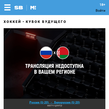
Войти
ХОККЕЙ
КУБОК БУДУЩЕГО
Россия (U-20)
-
Белоруссия (U-20)
матч-центр