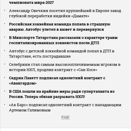
чемпионата мира‑2027
Александр Овечкин посетил крупнейший в Европе завод
глубокой переработки индейки «Дамате»
Российская хоккейная команда попала в страшную
аварию. Автобус улетел в кювет и перевернулся
В Минспорте Татарстана рассказали о характере травм
госпитализированных хоккеистов после ДТП
Автобус с детской хоккейной командой попал в ДТП в
Татарстане, есть пострадавшие
Селебрини стал самым высокооплачиваемым игроком в
истории НХЛ, продлив контракт с «Сан‑Хосе»
Седрик Пакетт подписал однолетний контракт с
«Авангардом»
В США пошли на крайние меры ради суперталанта из
России. Теперь обязан разрывать НХЛ!
«Ак Барс» подписал однолетний контракт с нападающим
Артемом Галимовым
ЕЩЕ