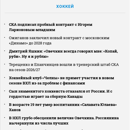
ХОККЕЙ
СКА подписал пробный контракт с Игорем
Ларионовым‑младшим
Ожиганов заключил новый контракт с московским
«Динамо» до 2028 года
Дмитрий Яшкин: «Овечкин всегда говорил мне: «Копай,
руби». Ну я и рублю»
Терещенко и Епанчинцев вошли в тренерский штаб СКА
на сезон‑2026/27
Хоккейный клуб «Челны» не примет участия в новом
сезоне ВХЛ из‑за проблем с финансами
Сын знаменитого хоккеиста отказался от России. И с
гордостью играет за сборную Канады
В возрасте 19 лет умер воспитанник «Салавата Юлаева»
Ханов
В НХЛ грубо обесценили величие Овечкина. Россиянина
вычеркнули из числа лучших