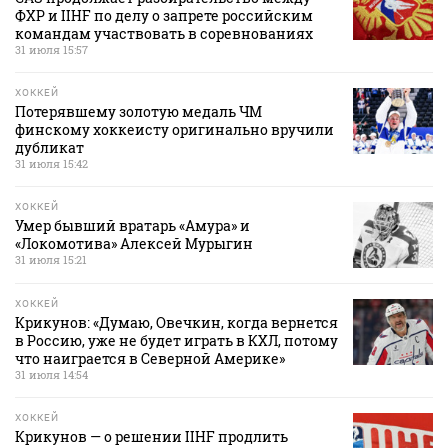
ФХР и IIHF по делу о запрете российским
командам участвовать в соревнованиях
31 июля 15:57
ХОККЕЙ
Потерявшему золотую медаль ЧМ
финскому хоккеисту оригинально вручили
дубликат
31 июля 15:42
ХОККЕЙ
Умер бывший вратарь «Амура» и
«Локомотива» Алексей Мурыгин
31 июля 15:21
ХОККЕЙ
Крикунов: «Думаю, Овечкин, когда вернется
в Россию, уже не будет играть в КХЛ, потому
что наиграется в Северной Америке»
31 июля 14:54
ХОККЕЙ
Крикунов — о решении IIHF продлить