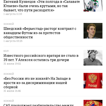
Евгений Кузнецов: «Эти полгода в «Салавате
Юлаеве» были очень крутыми, но так
бывает, что пути расходятся»
1 августа 11:33
ХОККЕЙ
Шведский «Ферьестад» расторг контракт с
канадцем Футом из‑за протестов
общественности
1 августа 03:25
КХЛ
Известного российского вратаря не стало в
39 лет. У Алексея остались три дочери
31 июля 19:02
ХОККЕЙ
«Без России это не хоккей!» На Западе в
ярости из-за дискриминации нашей
сборной
31 июля 16:46
ХОККЕЙ
CAS продолжает разбирательство между