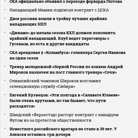
СКА официально объявил о переходе форварда Глотова
Нападающий Мамин подписал контракт с ЦСКА
Двое россиян вошли в тройку лучших крайних
нападающих НХЛ
«Динамо» до начала сезона КХЛ должен пополнить
крайний нападающий. Клуб ведет переговоры с
Гусевым, но есть и другие кандидаты
СКА арендовал у «Коламбуса» голкипера Сергея Иванова
на один сезон
Тренер молодежной сборной России по хоккею Андрей
Миронов назначен на пост главного тренера «Сочи»
Олимпийский чемпион Широков возглавил
селекционную службу «Сибири»
Евгений Кузнецов: «Эти полгода в «Салавате Юлаеве»
были очень крутыми, но так бывает, что пути
расходятся»
Шведский «Ферьестад» расторг контракт с канадцем
Футом из‑за протестов общественности
Известного российского вратаря не стало в 39 лет. У
Алексея остались три дочери