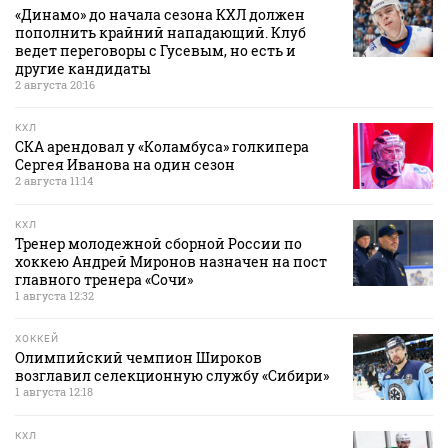
«Динамо» до начала сезона КХЛ должен
пополнить крайний нападающий. Клуб
ведет переговоры с Гусевым, но есть и
другие кандидаты
2 августа 20:16
КХЛ
СКА арендовал у «Коламбуса» голкипера
Сергея Иванова на один сезон
2 августа 11:14
КХЛ
Тренер молодежной сборной России по
хоккею Андрей Миронов назначен на пост
главного тренера «Сочи»
1 августа 12:32
ХОККЕЙ
Олимпийский чемпион Широков
возглавил селекционную службу «Сибири»
1 августа 12:18
КХЛ