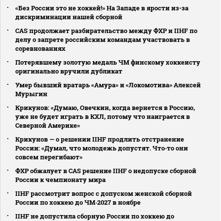
«Без России это не хоккей!» На Западе в ярости из-за
дискриминации нашей сборной
CAS продолжает разбирательство между ФХР и IIHF по
делу о запрете российским командам участвовать в
соревнованиях
Потерявшему золотую медаль ЧМ финскому хоккеисту
оригинально вручили дубликат
Умер бывший вратарь «Амура» и «Локомотива» Алексей
Мурыгин
Крикунов: «Думаю, Овечкин, когда вернется в Россию,
уже не будет играть в КХЛ, потому что наиграется в
Северной Америке»
Крикунов — о решении IIHF продлить отстранение
России: «Думал, что молодежь допустят. Что‑то они
совсем перегибают»
ФХР обжалует в CAS решение IIHF о недопуске сборной
России к чемпионату мира
IIHF рассмотрит вопрос с допуском женской сборной
России по хоккею до ЧМ‑2027 в ноябре
IIHF не допустила сборную России по хоккею до