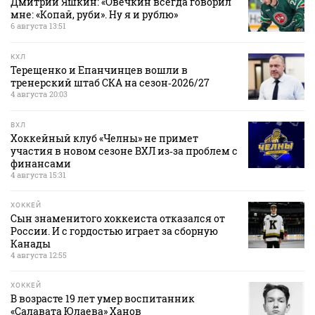
Дмитрий Яшкин: «Овечкин всегда говорил
мне: «Копай, руби». Ну я и рублю»
6 августа 13:51
КХЛ
Терещенко и Епанчинцев вошли в
тренерский штаб СКА на сезон‑2026/27
4 августа 20:03
ВХЛ
Хоккейный клуб «Челны» не примет
участия в новом сезоне ВХЛ из‑за проблем с
финансами
4 августа 15:31
ХОККЕЙ
Сын знаменитого хоккеиста отказался от
России. И с гордостью играет за сборную
Канады
4 августа 12:55
ХОККЕЙ
В возрасте 19 лет умер воспитанник
«Салавата Юлаева» Ханов