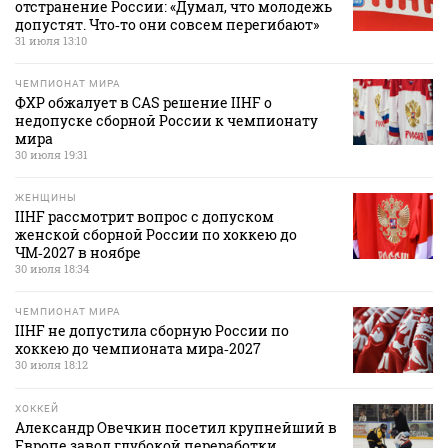
отстранение России: «Думал, что молодежь
допустят. Что‑то они совсем перегибают»
31 июля 13:10
ЧЕМПИОНАТ МИРА
ФХР обжалует в CAS решение IIHF о
недопуске сборной России к чемпионату
мира
30 июля 19:31
ЖЕНЩИНЫ
IIHF рассмотрит вопрос с допуском
женской сборной России по хоккею до
ЧМ‑2027 в ноябре
30 июля 18:34
ЧЕМПИОНАТ МИРА
IIHF не допустила сборную России по
хоккею до чемпионата мира‑2027
30 июля 18:12
ХОККЕЙ
Александр Овечкин посетил крупнейший в
Европе завод глубокой переработки