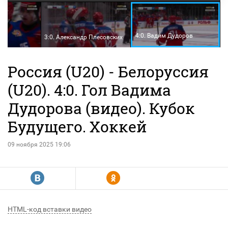
4:0. Вадим Дудоров
цев
3:0. Александр Плесовских
Россия (U20) - Белоруссия
(U20). 4:0. Гол Вадима
Дудорова (видео). Кубок
Будущего. Хоккей
09 ноября 2025 19:06
R
Y
HTML-код вставки видео