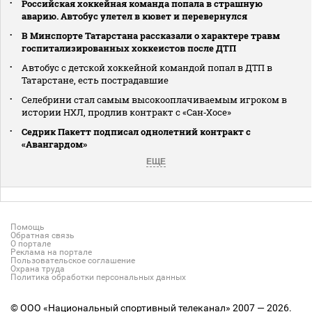
Российская хоккейная команда попала в страшную
аварию. Автобус улетел в кювет и перевернулся
В Минспорте Татарстана рассказали о характере травм
госпитализированных хоккеистов после ДТП
Автобус с детской хоккейной командой попал в ДТП в
Татарстане, есть пострадавшие
Селебрини стал самым высокооплачиваемым игроком в
истории НХЛ, продлив контракт с «Сан‑Хосе»
Седрик Пакетт подписал однолетний контракт с
«Авангардом»
ЕЩЕ
Помощь
Обратная связь
О портале
Реклама на портале
Пользовательское соглашение
Охрана труда
Политика обработки персональных данных
© ООО «Национальный спортивный телеканал» 2007 — 2026.