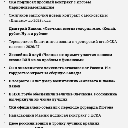
СКА подписал пробный контракт с Игорем
Ларионовым‑младшим
Ожиганов заключил новый контракт с московским
«Динамо» до 2028 года
Дмитрий Яшкин: «Овечкин всегда говорил мне: «Копай,
руби». Ну я и рублю»
Терещенко и Епанчинцев вошли в тренерский штаб СКА
на сезон‑2026/27
Хоккейный клуб «Челны» не примет участия в новом
сезоне ВХЛ из‑за проблем с финансами
Сын знаменитого хоккеиста отказался от России. И с
гордостью играет за сборную Канады
В возрасте 19 лет умер воспитанник «Салавата Юлаева»
Ханов
В НХЛ грубо обесценили величие Овечкина. Россиянина
вычеркнули из числа лучших
СКА официально объявил о переходе форварда Глотова
Нападающий Мамин подписал контракт с ЦСКА
Двое россиян вошли в тройку лучших крайних