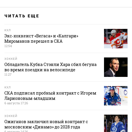
ЧИТАТЬ ЕЩЕ
КХЛ
Экс‑хоккеист «Вегаса» и «Калгари»
Мироманов перешел в СКА
12:54
ХОККЕЙ
Обладатель Кубка Стэнли Хара сбил бегуна
во время поездки на велосипеде
11:27
КХЛ
СКА подписал пробный контракт с Игорем
Ларионовым‑младшим
6 августа 17:26
ХОККЕЙ
Ожиганов заключил новый контракт с
московским «Динамо» до 2028 года
6 августа 14:26