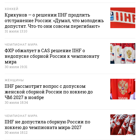
ХОККЕЙ
Крикунов — о решении IIHF продлить
отстранение России: «Думал, что молодежь
допустят. Что‑то они совсем перегибают»
31 июля 13:10
ЧЕМПИОНАТ МИРА
ФХР обжалует в CAS решение IIHF о
недопуске сборной России к чемпионату
мира
30 июля 19:31
ЖЕНЩИНЫ
IIHF рассмотрит вопрос с допуском
женской сборной России по хоккею до
ЧМ‑2027 в ноябре
30 июля 18:34
ЧЕМПИОНАТ МИРА
IIHF не допустила сборную России по
хоккею до чемпионата мира‑2027
30 июля 18:12