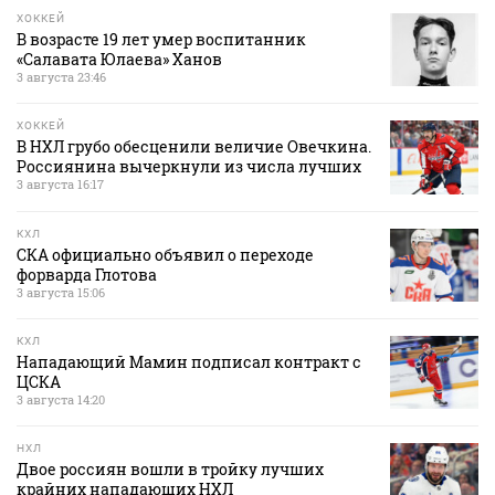
ХОККЕЙ
В возрасте 19 лет умер воспитанник
«Салавата Юлаева» Ханов
3 августа 23:46
ХОККЕЙ
В НХЛ грубо обесценили величие Овечкина.
Россиянина вычеркнули из числа лучших
3 августа 16:17
КХЛ
СКА официально объявил о переходе
форварда Глотова
3 августа 15:06
КХЛ
Нападающий Мамин подписал контракт с
ЦСКА
3 августа 14:20
НХЛ
Двое россиян вошли в тройку лучших
крайних нападающих НХЛ