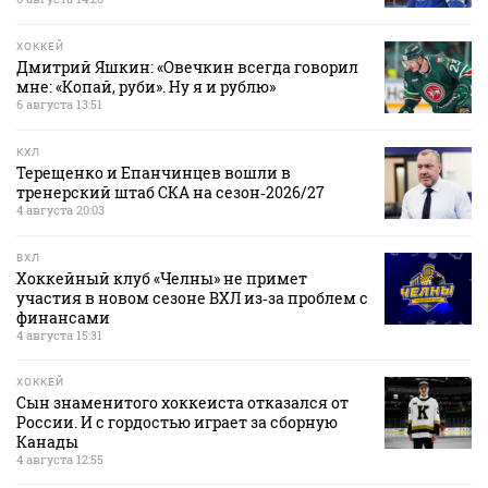
ХОККЕЙ
Дмитрий Яшкин: «Овечкин всегда говорил
мне: «Копай, руби». Ну я и рублю»
6 августа 13:51
КХЛ
Терещенко и Епанчинцев вошли в
тренерский штаб СКА на сезон‑2026/27
4 августа 20:03
ВХЛ
Хоккейный клуб «Челны» не примет
участия в новом сезоне ВХЛ из‑за проблем с
финансами
4 августа 15:31
ХОККЕЙ
Сын знаменитого хоккеиста отказался от
России. И с гордостью играет за сборную
Канады
4 августа 12:55