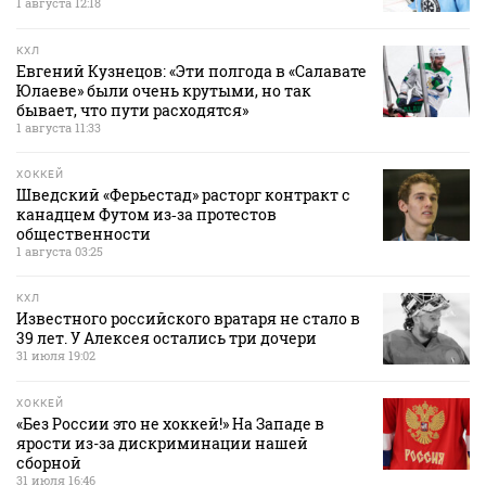
1 августа 12:18
КХЛ
Евгений Кузнецов: «Эти полгода в «Салавате
Юлаеве» были очень крутыми, но так
бывает, что пути расходятся»
1 августа 11:33
ХОККЕЙ
Шведский «Ферьестад» расторг контракт с
канадцем Футом из‑за протестов
общественности
1 августа 03:25
КХЛ
Известного российского вратаря не стало в
39 лет. У Алексея остались три дочери
31 июля 19:02
ХОККЕЙ
«Без России это не хоккей!» На Западе в
ярости из-за дискриминации нашей
сборной
31 июля 16:46