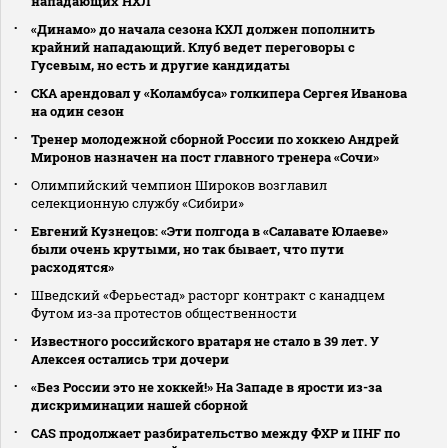
нападающих НХЛ
«Динамо» до начала сезона КХЛ должен пополнить
крайний нападающий. Клуб ведет переговоры с
Гусевым, но есть и другие кандидаты
СКА арендовал у «Коламбуса» голкипера Сергея Иванова
на один сезон
Тренер молодежной сборной России по хоккею Андрей
Миронов назначен на пост главного тренера «Сочи»
Олимпийский чемпион Широков возглавил
селекционную службу «Сибири»
Евгений Кузнецов: «Эти полгода в «Салавате Юлаеве»
были очень крутыми, но так бывает, что пути
расходятся»
Шведский «Ферьестад» расторг контракт с канадцем
Футом из‑за протестов общественности
Известного российского вратаря не стало в 39 лет. У
Алексея остались три дочери
«Без России это не хоккей!» На Западе в ярости из-за
дискриминации нашей сборной
CAS продолжает разбирательство между ФХР и IIHF по