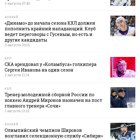
3 августа 07:40
ХОККЕЙ
«Динамо» до начала сезона КХЛ должен
пополнить крайний нападающий. Клуб
ведет переговоры с Гусевым, но есть и
другие кандидаты
2 августа 20:16
КХЛ
СКА арендовал у «Коламбуса» голкипера
Сергея Иванова на один сезон
2 августа 11:14
КХЛ
Тренер молодежной сборной России по
хоккею Андрей Миронов назначен на пост
главного тренера «Сочи»
1 августа 12:32
ХОККЕЙ
Олимпийский чемпион Широков
возглавил селекционную службу «Сибири»