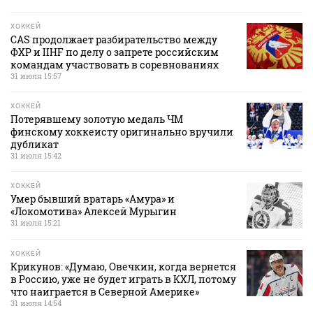
ХОККЕЙ
CAS продолжает разбирательство между
ФХР и IIHF по делу о запрете российским
командам участвовать в соревнованиях
31 июля 15:57
ХОККЕЙ
Потерявшему золотую медаль ЧМ
финскому хоккеисту оригинально вручили
дубликат
31 июля 15:42
ХОККЕЙ
Умер бывший вратарь «Амура» и
«Локомотива» Алексей Мурыгин
31 июля 15:21
ХОККЕЙ
Крикунов: «Думаю, Овечкин, когда вернется
в Россию, уже не будет играть в КХЛ, потому
что наиграется в Северной Америке»
31 июля 14:54