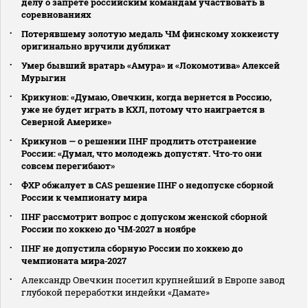
делу о запрете российским командам участвовать в
соревнованиях
Потерявшему золотую медаль ЧМ финскому хоккеисту
оригинально вручили дубликат
Умер бывший вратарь «Амура» и «Локомотива» Алексей
Мурыгин
Крикунов: «Думаю, Овечкин, когда вернется в Россию,
уже не будет играть в КХЛ, потому что наиграется в
Северной Америке»
Крикунов — о решении IIHF продлить отстранение
России: «Думал, что молодежь допустят. Что‑то они
совсем перегибают»
ФХР обжалует в CAS решение IIHF о недопуске сборной
России к чемпионату мира
IIHF рассмотрит вопрос с допуском женской сборной
России по хоккею до ЧМ‑2027 в ноябре
IIHF не допустила сборную России по хоккею до
чемпионата мира‑2027
Александр Овечкин посетил крупнейший в Европе завод
глубокой переработки индейки «Дамате»