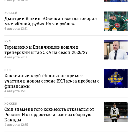
ХОККЕЙ
Дмитрий Яшкин: «Овечкин всегда говорил
мне: «Копай, руби». Ну я и рублю»
6 августа 13:51
КХЛ
Терещенко и Епанчинцев вошли в
тренерский штаб СКА на сезон‑2026/27
4 августа 20:03
ВХЛ
Хоккейный клуб «Челны» не примет
участия в новом сезоне ВХЛ из‑за проблем с
финансами
4 августа 15:31
ХОККЕЙ
Сын знаменитого хоккеиста отказался от
России. И с гордостью играет за сборную
Канады
4 августа 12:55