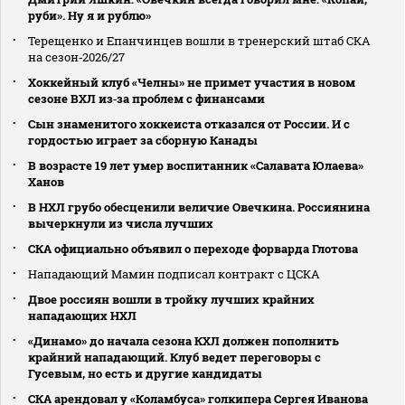
руби». Ну я и рублю»
Терещенко и Епанчинцев вошли в тренерский штаб СКА
на сезон‑2026/27
Хоккейный клуб «Челны» не примет участия в новом
сезоне ВХЛ из‑за проблем с финансами
Сын знаменитого хоккеиста отказался от России. И с
гордостью играет за сборную Канады
В возрасте 19 лет умер воспитанник «Салавата Юлаева»
Ханов
В НХЛ грубо обесценили величие Овечкина. Россиянина
вычеркнули из числа лучших
СКА официально объявил о переходе форварда Глотова
Нападающий Мамин подписал контракт с ЦСКА
Двое россиян вошли в тройку лучших крайних
нападающих НХЛ
«Динамо» до начала сезона КХЛ должен пополнить
крайний нападающий. Клуб ведет переговоры с
Гусевым, но есть и другие кандидаты
СКА арендовал у «Коламбуса» голкипера Сергея Иванова