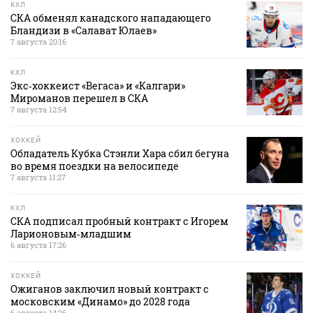
КХЛ
СКА обменял канадского нападающего
Бландизи в «Салават Юлаев»
7 августа 20:16
КХЛ
Экс‑хоккеист «Вегаса» и «Калгари»
Мироманов перешел в СКА
7 августа 12:54
ХОККЕЙ
Обладатель Кубка Стэнли Хара сбил бегуна
во время поездки на велосипеде
7 августа 11:27
КХЛ
СКА подписал пробный контракт с Игорем
Ларионовым‑младшим
6 августа 17:26
ХОККЕЙ
Ожиганов заключил новый контракт с
московским «Динамо» до 2028 года
6 августа 14:26