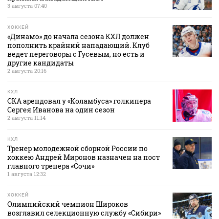
3 августа 07:40
ХОККЕЙ
«Динамо» до начала сезона КХЛ должен
пополнить крайний нападающий. Клуб
ведет переговоры с Гусевым, но есть и
другие кандидаты
2 августа 20:16
КХЛ
СКА арендовал у «Коламбуса» голкипера
Сергея Иванова на один сезон
2 августа 11:14
КХЛ
Тренер молодежной сборной России по
хоккею Андрей Миронов назначен на пост
главного тренера «Сочи»
1 августа 12:32
ХОККЕЙ
Олимпийский чемпион Широков
возглавил селекционную службу «Сибири»