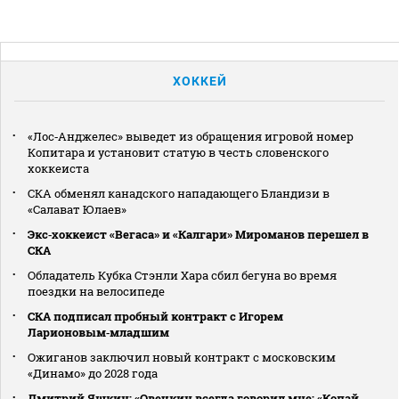
ХОККЕЙ
«Лос‑Анджелес» выведет из обращения игровой номер
Копитара и установит статую в честь словенского
хоккеиста
СКА обменял канадского нападающего Бландизи в
«Салават Юлаев»
Экс‑хоккеист «Вегаса» и «Калгари» Мироманов перешел в
СКА
Обладатель Кубка Стэнли Хара сбил бегуна во время
поездки на велосипеде
СКА подписал пробный контракт с Игорем
Ларионовым‑младшим
Ожиганов заключил новый контракт с московским
«Динамо» до 2028 года
Дмитрий Яшкин: «Овечкин всегда говорил мне: «Копай,