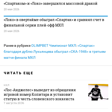
«Спартаком» и «Локо» завершился массовой дракой
20 мая 2026
«Локо» в овертайме обыграл «Спартак» и сравнял счет в
финальной серии плей‑офф МХЛ
20 мая 2026
Ранее в рубрике
OLIMPBET Чемпионат МХЛ
:
«Спартак»
благодаря дублю Лукьянцева обыграл «СКА‑1946» в третьем
матче финала МХЛ
ЧИТАТЬ ЕЩЕ
НХЛ
«Лос‑Анджелес» выведет из обращения
игровой номер Копитара и установит
статую в честь словенского хоккеиста
7 августа 20:36