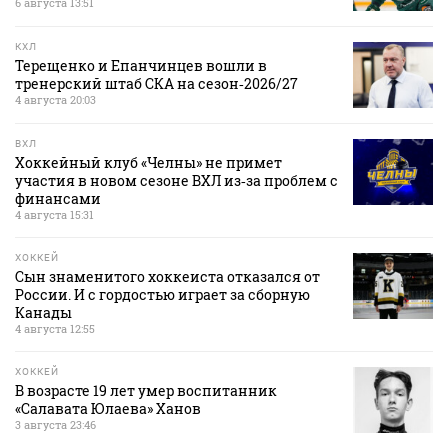
6 августа 13:51
КХЛ
Терещенко и Епанчинцев вошли в
тренерский штаб СКА на сезон‑2026/27
4 августа 20:03
ВХЛ
Хоккейный клуб «Челны» не примет
участия в новом сезоне ВХЛ из‑за проблем с
финансами
4 августа 15:31
ХОККЕЙ
Сын знаменитого хоккеиста отказался от
России. И с гордостью играет за сборную
Канады
4 августа 12:55
ХОККЕЙ
В возрасте 19 лет умер воспитанник
«Салавата Юлаева» Ханов
3 августа 23:46