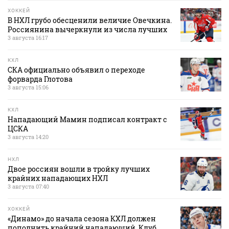
ХОККЕЙ
В НХЛ грубо обесценили величие Овечкина.
Россиянина вычеркнули из числа лучших
3 августа 16:17
КХЛ
СКА официально объявил о переходе
форварда Глотова
3 августа 15:06
КХЛ
Нападающий Мамин подписал контракт с
ЦСКА
3 августа 14:20
НХЛ
Двое россиян вошли в тройку лучших
крайних нападающих НХЛ
3 августа 07:40
ХОККЕЙ
«Динамо» до начала сезона КХЛ должен
пополнить крайний нападающий. Клуб