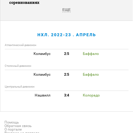
соревнованиях
ЕЩЕ
НХЛ. 2022-23 . АПРЕЛЬ
Атлантический дивизион
Коламбус
2:5
Баффало
Столичный дивизион
Коламбус
2:5
Баффало
Центральный дивизион
Нэшвилл
3:4
Колорадо
Помощь
Обратная связь
О портале
Реклама на портале