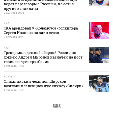
ведет переговоры с Гусевым, но есть и
другие кандидаты
2 августа 20:16
КХЛ
СКА арендовал у «Коламбуса» голкипера
Сергея Иванова на один сезон
2 августа 11:14
КХЛ
Тренер молодежной сборной России по
хоккею Андрей Миронов назначен на пост
главного тренера «Сочи»
1 августа 12:32
ХОККЕЙ
Олимпийский чемпион Широков
возглавил селекционную службу «Сибири»
1 августа 12:18
ЕЩЕ