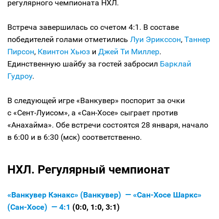
регулярного чемпионата НХЛ.
Встреча завершилась со счетом 4:1. В составе
победителей голами отметились
Луи Эрикссон
,
Таннер
Пирсон
,
Квинтон Хьюз
и
Джей Ти Миллер
.
Единственную шайбу за гостей забросил
Барклай
Гудроу
.
В следующей игре «Ванкувер» поспорит за очки
с «Сент-Луисом», а «Сан-Хосе» сыграет против
«Анахайма». Обе встречи состоятся 28 января, начало
в 6:00 и в 6:30 (мск) соответственно.
НХЛ. Регулярный чемпионат
«Ванкувер Кэнакс» (Ванкувер) — «Сан-Хосе Шаркс»
(Сан-Хосе) — 4:1
(0:0, 1:0, 3:1)