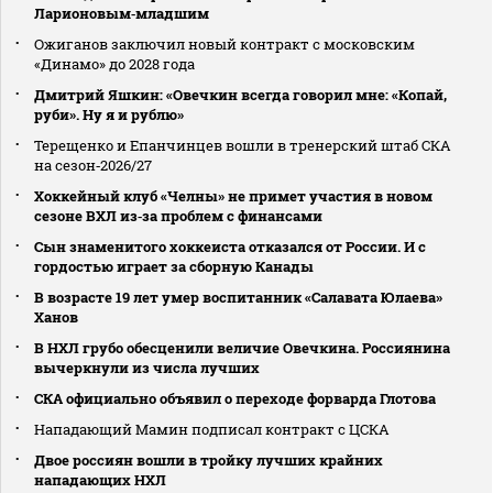
Ларионовым‑младшим
Ожиганов заключил новый контракт с московским
«Динамо» до 2028 года
Дмитрий Яшкин: «Овечкин всегда говорил мне: «Копай,
руби». Ну я и рублю»
Терещенко и Епанчинцев вошли в тренерский штаб СКА
на сезон‑2026/27
Хоккейный клуб «Челны» не примет участия в новом
сезоне ВХЛ из‑за проблем с финансами
Сын знаменитого хоккеиста отказался от России. И с
гордостью играет за сборную Канады
В возрасте 19 лет умер воспитанник «Салавата Юлаева»
Ханов
В НХЛ грубо обесценили величие Овечкина. Россиянина
вычеркнули из числа лучших
СКА официально объявил о переходе форварда Глотова
Нападающий Мамин подписал контракт с ЦСКА
Двое россиян вошли в тройку лучших крайних
нападающих НХЛ