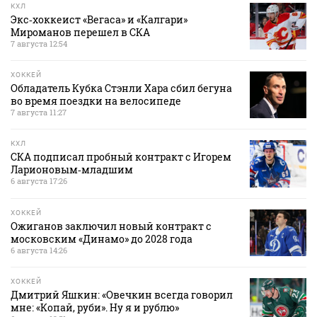
КХЛ
Экс‑хоккеист «Вегаса» и «Калгари»
Мироманов перешел в СКА
7 августа 12:54
ХОККЕЙ
Обладатель Кубка Стэнли Хара сбил бегуна
во время поездки на велосипеде
7 августа 11:27
КХЛ
СКА подписал пробный контракт с Игорем
Ларионовым‑младшим
6 августа 17:26
ХОККЕЙ
Ожиганов заключил новый контракт с
московским «Динамо» до 2028 года
6 августа 14:26
ХОККЕЙ
Дмитрий Яшкин: «Овечкин всегда говорил
мне: «Копай, руби». Ну я и рублю»