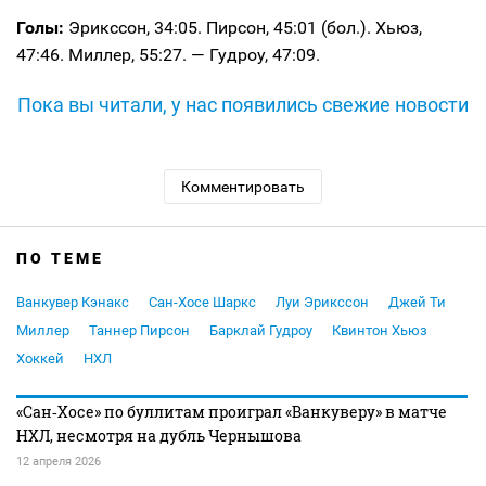
Голы:
Эрикссон, 34:05. Пирсон, 45:01 (бол.). Хьюз,
47:46. Миллер, 55:27. — Гудроу, 47:09.
Пока вы читали, у нас появились свежие новости
Комментировать
ПО ТЕМЕ
Ванкувер Кэнакс
Сан-Хосе Шаркс
Луи Эрикссон
Джей Ти
Миллер
Таннер Пирсон
Барклай Гудроу
Квинтон Хьюз
Хоккей
НХЛ
«Сан‑Хосе» по буллитам проиграл «Ванкуверу» в матче
НХЛ, несмотря на дубль Чернышова
12 апреля 2026