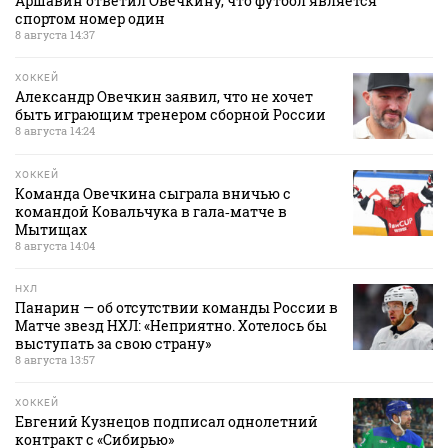
Аршавин ответил Овечкину, что футбол является
спортом номер один
8 августа 14:37
ХОККЕЙ
Александр Овечкин заявил, что не хочет
быть играющим тренером сборной России
8 августа 14:24
ХОККЕЙ
Команда Овечкина сыграла вничью с
командой Ковальчука в гала‑матче в
Мытищах
8 августа 14:04
НХЛ
Панарин — об отсутствии команды России в
Матче звезд НХЛ: «Неприятно. Хотелось бы
выступать за свою страну»
8 августа 13:57
ХОККЕЙ
Евгений Кузнецов подписал однолетний
контракт с «Сибирью»