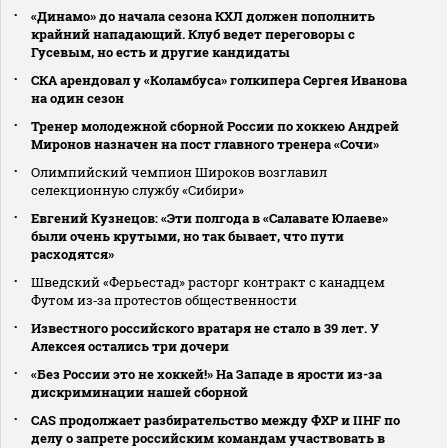
«Динамо» до начала сезона КХЛ должен пополнить
крайний нападающий. Клуб ведет переговоры с
Гусевым, но есть и другие кандидаты
СКА арендовал у «Коламбуса» голкипера Сергея Иванова
на один сезон
Тренер молодежной сборной России по хоккею Андрей
Миронов назначен на пост главного тренера «Сочи»
Олимпийский чемпион Широков возглавил
селекционную службу «Сибири»
Евгений Кузнецов: «Эти полгода в «Салавате Юлаеве»
были очень крутыми, но так бывает, что пути
расходятся»
Шведский «Ферьестад» расторг контракт с канадцем
Футом из‑за протестов общественности
Известного российского вратаря не стало в 39 лет. У
Алексея остались три дочери
«Без России это не хоккей!» На Западе в ярости из-за
дискриминации нашей сборной
CAS продолжает разбирательство между ФХР и IIHF по
делу о запрете российским командам участвовать в