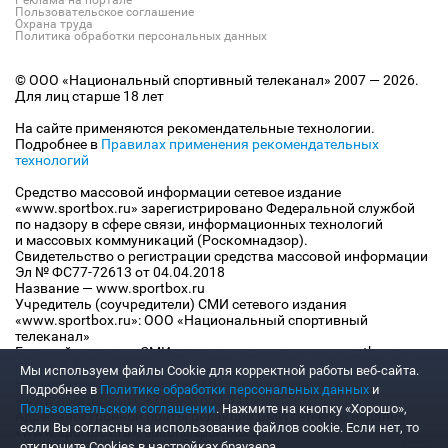
Пользовательское соглашение
Охрана труда
Политика обработки персональных данных
© ООО «Национальный спортивный телеканал» 2007 — 2026.
Для лиц старше 18 лет
На сайте применяются рекомендательные технологии.
Подробнее в
Правилах применения рекомендательных
технологий
Средство массовой информации сетевое издание
«www.sportbox.ru» зарегистрировано Федеральной службой
по надзору в сфере связи, информационных технологий
и массовых коммуникаций (Роскомнадзор).
Свидетельство о регистрации средства массовой информации
Эл № ФС77-72613 от 04.04.2018
Название — www.sportbox.ru
Учредитель (соучредители) СМИ сетевого издания
«www.sportbox.ru»: ООО «Национальный спортивный
телеканал»
Главный редактор СМИ сетевого издания «www.sportbox.ru»:
Конов В.А.
Мы используем файлы Сookie для корректной работы веб-сайта.
Номер телефона редакции СМИ сетевого издания
Подробнее в
Политике обработки персональных данных
и
«www.sportbox.ru»: +7 (495) 653 8419
Пользовательском соглашении
. Нажмите на кнопку «Хорошо»,
Адрес электронной почты редакции СМИ сетевого издания
если Вы согласны на использование файлов cookie. Если нет, то
«www.sportbox.ru»: editor@sportbox.ru
отключите Cookies в настройках браузера