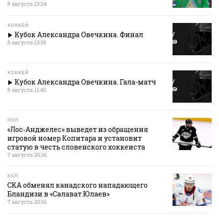
8 августа 13:24
ХОККЕЙ
Кубок Александра Овечкина. Финал
8 августа 13:05
ХОККЕЙ
Кубок Александра Овечкина. Гала-матч
8 августа 11:45
НХЛ
«Лос‑Анджелес» выведет из обращения
игровой номер Копитара и установит
статую в честь словенского хоккеиста
7 августа 20:36
КХЛ
СКА обменял канадского нападающего
Бландизи в «Салават Юлаев»
7 августа 20:16