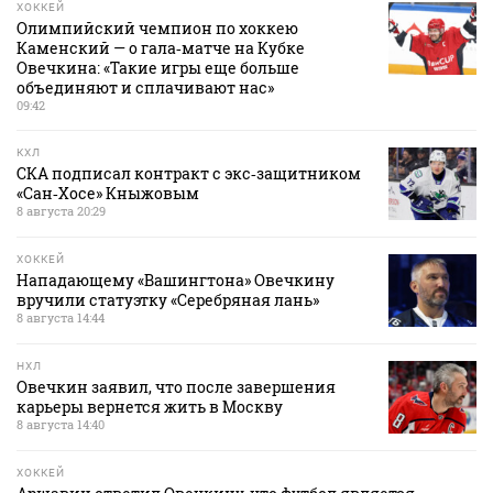
ХОККЕЙ
Олимпийский чемпион по хоккею
Каменский — о гала‑матче на Кубке
Овечкина: «Такие игры еще больше
объединяют и сплачивают нас»
09:42
КХЛ
СКА подписал контракт с экс‑защитником
«Сан‑Хосе» Кныжовым
8 августа 20:29
ХОККЕЙ
Нападающему «Вашингтона» Овечкину
вручили статуэтку «Серебряная лань»
8 августа 14:44
НХЛ
Овечкин заявил, что после завершения
карьеры вернется жить в Москву
8 августа 14:40
ХОККЕЙ