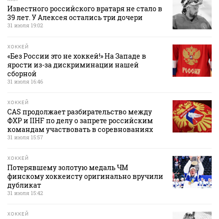
Известного российского вратаря не стало в
39 лет. У Алексея остались три дочери
31 июля 19:02
ХОККЕЙ
«Без России это не хоккей!» На Западе в
ярости из-за дискриминации нашей
сборной
31 июля 16:46
ХОККЕЙ
CAS продолжает разбирательство между
ФХР и IIHF по делу о запрете российским
командам участвовать в соревнованиях
31 июля 15:57
ХОККЕЙ
Потерявшему золотую медаль ЧМ
финскому хоккеисту оригинально вручили
дубликат
31 июля 15:42
ХОККЕЙ