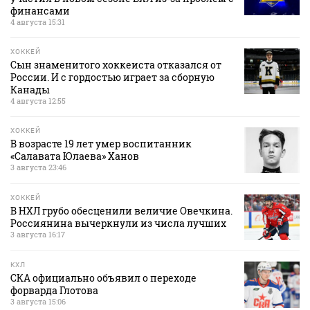
финансами
4 августа 15:31
ХОККЕЙ
Сын знаменитого хоккеиста отказался от
России. И с гордостью играет за сборную
Канады
4 августа 12:55
ХОККЕЙ
В возрасте 19 лет умер воспитанник
«Салавата Юлаева» Ханов
3 августа 23:46
ХОККЕЙ
В НХЛ грубо обесценили величие Овечкина.
Россиянина вычеркнули из числа лучших
3 августа 16:17
КХЛ
СКА официально объявил о переходе
форварда Глотова
3 августа 15:06