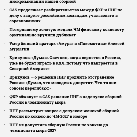
дискриминации нашей сборной
CAS продолжает разбирательство между ФХР и IIHF по
делу о запрете российским командам участвовать в
соревнованиях
Потерявшему золотую медаль ЧМ финскому хоккеисту
оригинально вручили дубликат
Умер бывший вратарь «Амура» и «Локомотива» Алексей
Мурыгин
Крикунов: «Думаю, Овечкин, когда вернется в Россию,
уже не будет играть в КХЛ, потому что наиграется в
Северной Америке»
Крикунов — о решении IIHF продлить отстранение
России: «Думал, что молодежь допустят. Что‑то они
совсем перегибают»
ФХР обжалует в CAS решение IIHF о недопуске сборной
России к чемпионату мира
IIHF рассмотрит вопрос с допуском женской сборной
России по хоккею до ЧМ‑2027 в ноябре
IIHF не допустила сборную России по хоккею до
чемпионата мира‑2027