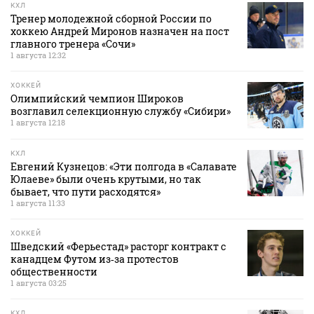
КХЛ
Тренер молодежной сборной России по
хоккею Андрей Миронов назначен на пост
главного тренера «Сочи»
1 августа 12:32
ХОККЕЙ
Олимпийский чемпион Широков
возглавил селекционную службу «Сибири»
1 августа 12:18
КХЛ
Евгений Кузнецов: «Эти полгода в «Салавате
Юлаеве» были очень крутыми, но так
бывает, что пути расходятся»
1 августа 11:33
ХОККЕЙ
Шведский «Ферьестад» расторг контракт с
канадцем Футом из‑за протестов
общественности
1 августа 03:25
КХЛ