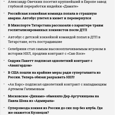
Александр Овечкин посетил крупнейший в Европе завод
глубокой переработки индейки «Дамате»
Российская хоккейная команда попала в страшную
аварию. Автобус улетел в кювет и перевернулся
В Минспорте Татарстана рассказали о характере травм
госпитализированных хоккеистов после ДТП
Автобус с детской хоккейной командой попал в ДТП в
Татарстане, есть пострадавшие
Селебрини стал самым высокооплачиваемым игроком в
истории НХЛ, продлив контракт с «Сан‑Хосе»
Седрик Пакетт подписал однолетний контракт с
«Авангардом»
В США пошли на крайние меры ради суперталанта из
России. Теперь обязан разрывать НХЛ!
«Ак Барс» подписал однолетний контракт с нападающим
Артемом Галимовым
Московское «Динамо» обменяло Дер‑Аргучинцева на
Павла Шэна из «Адмирала»
Суперзвезда хоккея из России до сих пор без клуба. Где
же окажется Кузнецов?