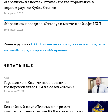
«Каролина» нанесла «Оттаве» третье поражение в
первом раунде Кубка Стэнли
24 апреля 2026
«Каролина» победила «Оттаву» в матче плей‑офф НХЛ
19 апреля 2026
Ранее в рубрике
НХЛ
:
Ничушкин набрал два очка в победном
матче «Колорадо» против «Монреаля»
ЧИТАТЬ ЕЩЕ
КХЛ
Терещенко и Епанчинцев вошли в
тренерский штаб СКА на сезон‑2026/27
4 августа 20:03
ВХЛ
Хоккейный клуб «Челны» не примет
участия в новом сезоне ВХЛ из‑за проблем с