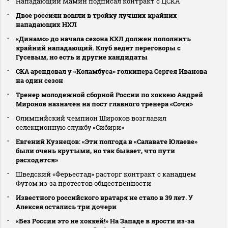
Нападающий Мамин подписал контракт с ЦСКА
Двое россиян вошли в тройку лучших крайних
нападающих НХЛ
«Динамо» до начала сезона КХЛ должен пополнить
крайний нападающий. Клуб ведет переговоры с
Гусевым, но есть и другие кандидаты
СКА арендовал у «Коламбуса» голкипера Сергея Иванова
на один сезон
Тренер молодежной сборной России по хоккею Андрей
Миронов назначен на пост главного тренера «Сочи»
Олимпийский чемпион Широков возглавил
селекционную службу «Сибири»
Евгений Кузнецов: «Эти полгода в «Салавате Юлаеве»
были очень крутыми, но так бывает, что пути
расходятся»
Шведский «Ферьестад» расторг контракт с канадцем
Футом из‑за протестов общественности
Известного российского вратаря не стало в 39 лет. У
Алексея остались три дочери
«Без России это не хоккей!» На Западе в ярости из-за