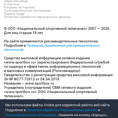
Обратная связь
О портале
Реклама на портале
Пользовательское соглашение
Охрана труда
Политика обработки персональных данных
© ООО «Национальный спортивный телеканал» 2007 — 2026.
Для лиц старше 18 лет
На сайте применяются рекомендательные технологии.
Подробнее в
Правилах применения рекомендательных
технологий
Средство массовой информации сетевое издание
«www.sportbox.ru» зарегистрировано Федеральной службой
по надзору в сфере связи, информационных технологий
и массовых коммуникаций (Роскомнадзор).
Свидетельство о регистрации средства массовой информации
Эл № ФС77-72613 от 04.04.2018
Название — www.sportbox.ru
Учредитель (соучредители) СМИ сетевого издания
«www.sportbox.ru»: ООО «Национальный спортивный
телеканал»
Главный редактор СМИ сетевого издания «www.sportbox.ru»:
Конов В.А.
Мы используем файлы Сookie для корректной работы веб-сайта.
Номер телефона редакции СМИ сетевого издания
Подробнее в
Политике обработки персональных данных
и
«www.sportbox.ru»: +7 (495) 653 8419
Пользовательском соглашении
. Нажмите на кнопку «Хорошо»,
Адрес электронной почты редакции СМИ сетевого издания