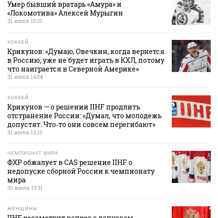
Умер бывший вратарь «Амура» и
«Локомотива» Алексей Мурыгин
31 июля 15:21
ХОККЕЙ
Крикунов: «Думаю, Овечкин, когда вернется
в Россию, уже не будет играть в КХЛ, потому
что наиграется в Северной Америке»
31 июля 14:54
ХОККЕЙ
Крикунов — о решении IIHF продлить
отстранение России: «Думал, что молодежь
допустят. Что‑то они совсем перегибают»
31 июля 13:10
ЧЕМПИОНАТ МИРА
ФХР обжалует в CAS решение IIHF о
недопуске сборной России к чемпионату
мира
30 июля 19:31
ЖЕНЩИНЫ
IIHF рассмотрит вопрос с допуском