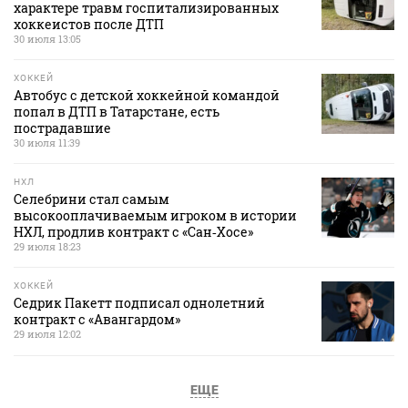
характере травм госпитализированных
хоккеистов после ДТП
30 июля 13:05
ХОККЕЙ
Автобус с детской хоккейной командой
попал в ДТП в Татарстане, есть
пострадавшие
30 июля 11:39
НХЛ
Селебрини стал самым
высокооплачиваемым игроком в истории
НХЛ, продлив контракт с «Сан‑Хосе»
29 июля 18:23
ХОККЕЙ
Седрик Пакетт подписал однолетний
контракт с «Авангардом»
29 июля 12:02
ЕЩЕ