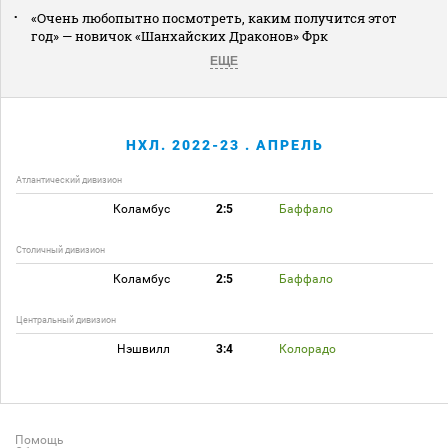
«Очень любопытно посмотреть, каким получится этот
год» — новичок «Шанхайских Драконов» Фрк
ЕЩЕ
НХЛ. 2022-23 . АПРЕЛЬ
Атлантический дивизион
Коламбус
2:5
Баффало
Столичный дивизион
Коламбус
2:5
Баффало
Центральный дивизион
Нэшвилл
3:4
Колорадо
Помощь