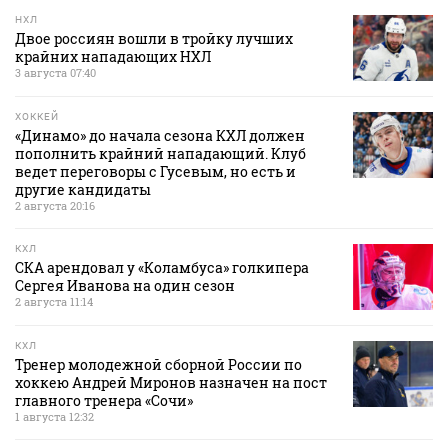
НХЛ
Двое россиян вошли в тройку лучших
крайних нападающих НХЛ
3 августа 07:40
ХОККЕЙ
«Динамо» до начала сезона КХЛ должен
пополнить крайний нападающий. Клуб
ведет переговоры с Гусевым, но есть и
другие кандидаты
2 августа 20:16
КХЛ
СКА арендовал у «Коламбуса» голкипера
Сергея Иванова на один сезон
2 августа 11:14
КХЛ
Тренер молодежной сборной России по
хоккею Андрей Миронов назначен на пост
главного тренера «Сочи»
1 августа 12:32