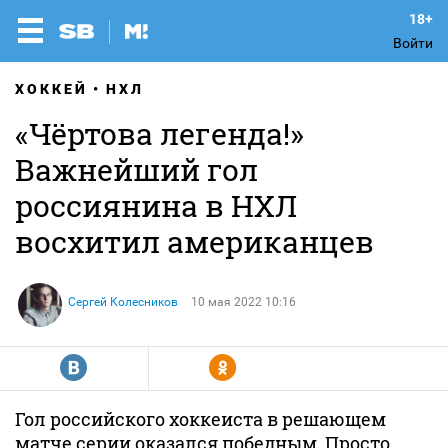
Войти
ХОККЕЙ
НХЛ
«Чёртова легенда!»
Важнейший гол
россиянина в НХЛ
восхитил американцев
Сергей Колесников
10 мая 2022 10:16
R
Y
Гол российского хоккеиста в решающем
матче серии оказался победным. Просто