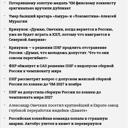
Потерявшему золотую медаль ЧМ финскому хоккеисту
оригинально вручили дубликат
Умер бывший вратарь «Амура» и «Локомотива» Алексей
Мурыгин
Крикунов: «Думаю, Овечкин, когда вернется в Россию,
уже не будет играть в КХЛ, потому что наиграется в
Северной Америке»
Крикунов — о решении IIHF продлить отстранение
России: «Думал, что молодежь допустят. Что‑то они
совсем перегибают»
ФХР обжалует в CAS решение IIHF о недопуске сборной
России к чемпионату мира
IIHF рассмотрит вопрос с допуском женской сборной
России по хоккею до ЧМ‑2027 в ноябре
IIHF не допустила сборную России по хоккею до
чемпионата мира‑2027
Александр Овечкин посетил крупнейший в Европе завод
глубокой переработки индейки «Дамате»
Российская хоккейная команда попала в страшную
аварию. Автобус улетел в кювет и перевернулся