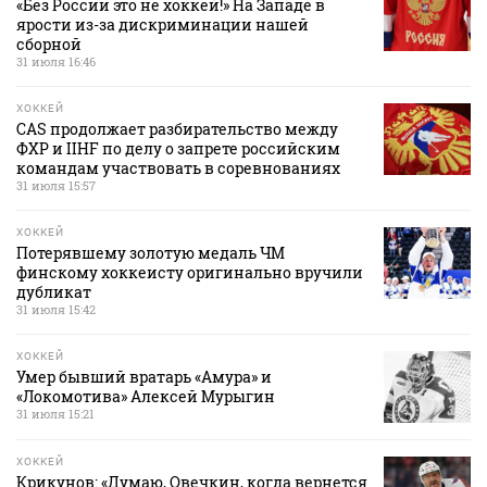
«Без России это не хоккей!» На Западе в
ярости из-за дискриминации нашей
сборной
31 июля 16:46
ХОККЕЙ
CAS продолжает разбирательство между
ФХР и IIHF по делу о запрете российским
командам участвовать в соревнованиях
31 июля 15:57
ХОККЕЙ
Потерявшему золотую медаль ЧМ
финскому хоккеисту оригинально вручили
дубликат
31 июля 15:42
ХОККЕЙ
Умер бывший вратарь «Амура» и
«Локомотива» Алексей Мурыгин
31 июля 15:21
ХОККЕЙ
Крикунов: «Думаю, Овечкин, когда вернется