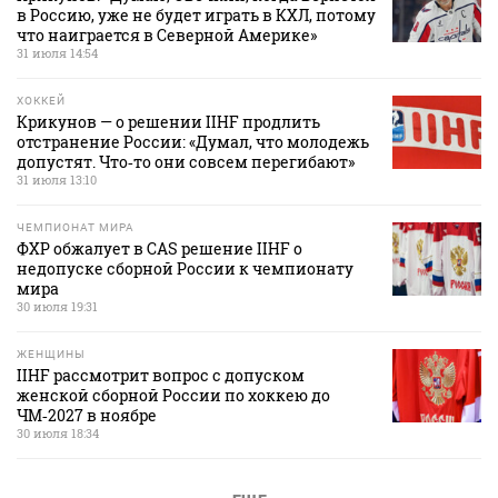
в Россию, уже не будет играть в КХЛ, потому
что наиграется в Северной Америке»
31 июля 14:54
ХОККЕЙ
Крикунов — о решении IIHF продлить
отстранение России: «Думал, что молодежь
допустят. Что‑то они совсем перегибают»
31 июля 13:10
ЧЕМПИОНАТ МИРА
ФХР обжалует в CAS решение IIHF о
недопуске сборной России к чемпионату
мира
30 июля 19:31
ЖЕНЩИНЫ
IIHF рассмотрит вопрос с допуском
женской сборной России по хоккею до
ЧМ‑2027 в ноябре
30 июля 18:34