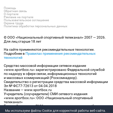
Помощь
Обратная связь
О портале
Реклама на портале
Пользовательское соглашение
Охрана труда
Политика обработки персональных данных
© ООО «Национальный спортивный телеканал» 2007 — 2026.
Для лиц старше 18 лет
На сайте применяются рекомендательные технологии.
Подробнее в
Правилах применения рекомендательных
технологий
Средство массовой информации сетевое издание
«www.sportbox.ru» зарегистрировано Федеральной службой
по надзору в сфере связи, информационных технологий
и массовых коммуникаций (Роскомнадзор).
Свидетельство о регистрации средства массовой информации
Эл № ФС77-72613 от 04.04.2018
Название — www.sportbox.ru
Учредитель (соучредители) СМИ сетевого издания
«www.sportbox.ru»: ООО «Национальный спортивный
телеканал»
Главный редактор СМИ сетевого издания «www.sportbox.ru»:
Конов В.А.
Мы используем файлы Сookie для корректной работы веб-сайта.