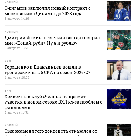
ХОККЕЙ
Ожиганов заключил новый контракт с
московским «Динамо» до 2028 года
6 августа 14:26
ХОККЕЙ
Дмитрий Яшкин: «Овечкин всегда говорил
мне: «Копай, руби». Ну я и рублю»
6 августа 13:51
КХЛ
Терещенко и Епанчинцев вошли в
тренерский штаб СКА на сезон‑2026/27
4 августа 20:03
ВХЛ
Хоккейный клуб «Челны» не примет
участия в новом сезоне ВХЛ из‑за проблем с
финансами
4 августа 15:31
ХОККЕЙ
Сын знаменитого хоккеиста отказался от