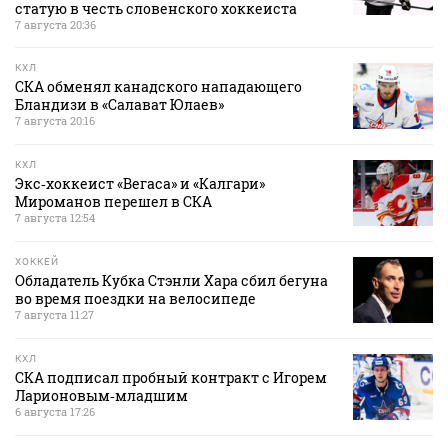
статую в честь словенского хоккеиста
7 августа 20:36
КХЛ
СКА обменял канадского нападающего
Бландизи в «Салават Юлаев»
7 августа 20:16
КХЛ
Экс‑хоккеист «Вегаса» и «Калгари»
Мироманов перешел в СКА
7 августа 12:54
ХОККЕЙ
Обладатель Кубка Стэнли Хара сбил бегуна
во время поездки на велосипеде
7 августа 11:27
КХЛ
СКА подписал пробный контракт с Игорем
Ларионовым‑младшим
6 августа 17:26