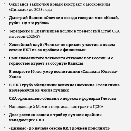
Ожиганов заключил новый контракт с московским
«Динамо» до 2028 года
Дмитрий Яшкин: «Овечкин всегда говорил мне: «Копай,
руби». Ну я и рублю»
Терещенко и Епанчинцев вошли в тренерский штаб СКА
на сезон‑2026/27
Хоккейный клуб «Челны» не примет участия в новом
сезоне ВХЛ из‑за проблем с финансами
Сын знаменитого хоккеиста отказался от России. И с
гордостью играет за сборную Канады
В возрасте 19 лет умер воспитанник «Салавата Юлаева»
Ханов
В НХЛ грубо обесценили величие Овечкина. Россиянина
вычеркнули из числа лучших
СКА официально объявил о переходе форварда Глотова
Нападающий Мамин подписал контракт с ЦСКА
Двое россиян вошли в тройку лучших крайних
нападающих НХЛ
«Динамо» до начала сезона КХЛ должен пополнить