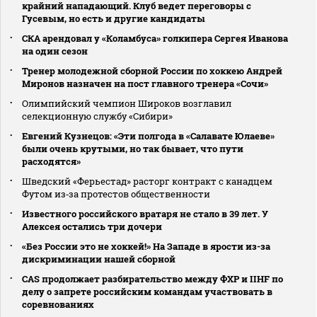
крайний нападающий. Клуб ведет переговоры с
Гусевым, но есть и другие кандидаты
СКА арендовал у «Коламбуса» голкипера Сергея Иванова
на один сезон
Тренер молодежной сборной России по хоккею Андрей
Миронов назначен на пост главного тренера «Сочи»
Олимпийский чемпион Широков возглавил
селекционную службу «Сибири»
Евгений Кузнецов: «Эти полгода в «Салавате Юлаеве»
были очень крутыми, но так бывает, что пути
расходятся»
Шведский «Ферьестад» расторг контракт с канадцем
Футом из‑за протестов общественности
Известного российского вратаря не стало в 39 лет. У
Алексея остались три дочери
«Без России это не хоккей!» На Западе в ярости из-за
дискриминации нашей сборной
CAS продолжает разбирательство между ФХР и IIHF по
делу о запрете российским командам участвовать в
соревнованиях