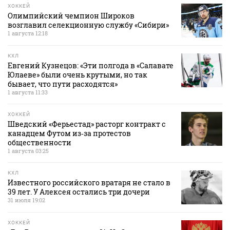
ХОККЕЙ
Олимпийский чемпион Широков
возглавил селекционную службу «Сибири»
1 августа 12:18
КХЛ
Евгений Кузнецов: «Эти полгода в «Салавате
Юлаеве» были очень крутыми, но так
бывает, что пути расходятся»
1 августа 11:33
ХОККЕЙ
Шведский «Ферьестад» расторг контракт с
канадцем Футом из‑за протестов
общественности
1 августа 03:25
КХЛ
Известного российского вратаря не стало в
39 лет. У Алексея остались три дочери
31 июля 19:02
ХОККЕЙ