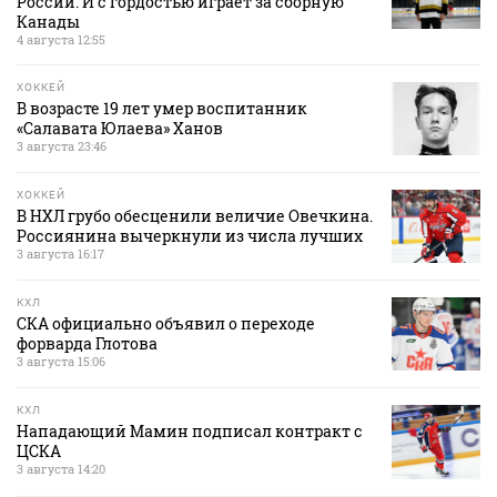
России. И с гордостью играет за сборную
Канады
4 августа 12:55
ХОККЕЙ
В возрасте 19 лет умер воспитанник
«Салавата Юлаева» Ханов
3 августа 23:46
ХОККЕЙ
В НХЛ грубо обесценили величие Овечкина.
Россиянина вычеркнули из числа лучших
3 августа 16:17
КХЛ
СКА официально объявил о переходе
форварда Глотова
3 августа 15:06
КХЛ
Нападающий Мамин подписал контракт с
ЦСКА
3 августа 14:20