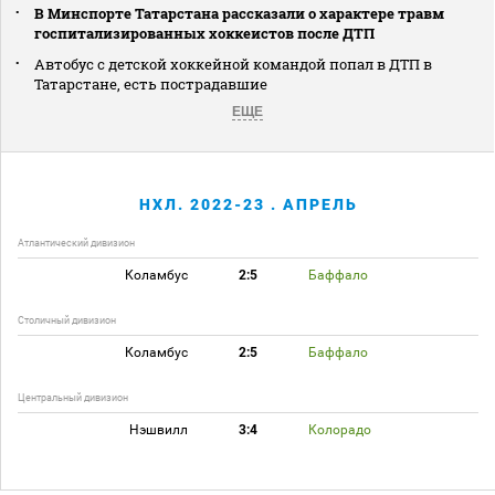
В Минспорте Татарстана рассказали о характере травм
госпитализированных хоккеистов после ДТП
Автобус с детской хоккейной командой попал в ДТП в
Татарстане, есть пострадавшие
ЕЩЕ
НХЛ. 2022-23 . АПРЕЛЬ
Атлантический дивизион
Коламбус
2:5
Баффало
Столичный дивизион
Коламбус
2:5
Баффало
Центральный дивизион
Нэшвилл
3:4
Колорадо