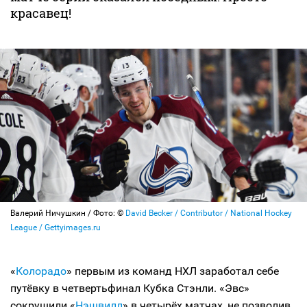
красавец!
Валерий Ничушкин / Фото: ©
David Becker / Contributor / National Hockey
League / Gettyimages.ru
«
Колорадо
» первым из команд НХЛ заработал себе
путёвку в четвертьфинал Кубка Стэнли. «Эвс»
сокрушили «
Нэшвилл
» в четырёх матчах, не позволив