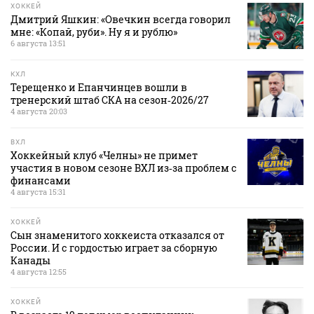
ХОККЕЙ
Дмитрий Яшкин: «Овечкин всегда говорил
мне: «Копай, руби». Ну я и рублю»
6 августа 13:51
КХЛ
Терещенко и Епанчинцев вошли в
тренерский штаб СКА на сезон‑2026/27
4 августа 20:03
ВХЛ
Хоккейный клуб «Челны» не примет
участия в новом сезоне ВХЛ из‑за проблем с
финансами
4 августа 15:31
ХОККЕЙ
Сын знаменитого хоккеиста отказался от
России. И с гордостью играет за сборную
Канады
4 августа 12:55
ХОККЕЙ