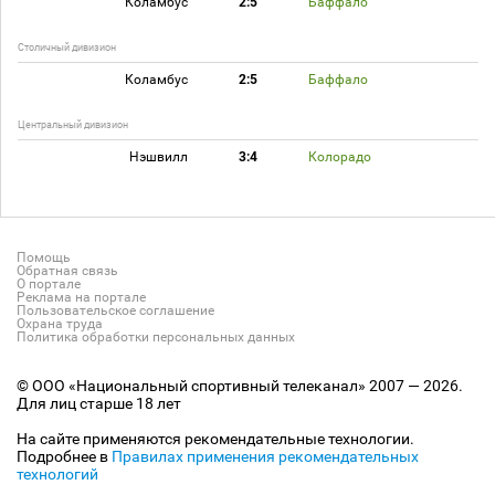
Коламбус
2:5
Баффало
Столичный дивизион
Коламбус
2:5
Баффало
Центральный дивизион
Нэшвилл
3:4
Колорадо
Помощь
Обратная связь
О портале
Реклама на портале
Пользовательское соглашение
Охрана труда
Политика обработки персональных данных
© ООО «Национальный спортивный телеканал» 2007 — 2026.
Для лиц старше 18 лет
На сайте применяются рекомендательные технологии.
Подробнее в
Правилах применения рекомендательных
технологий