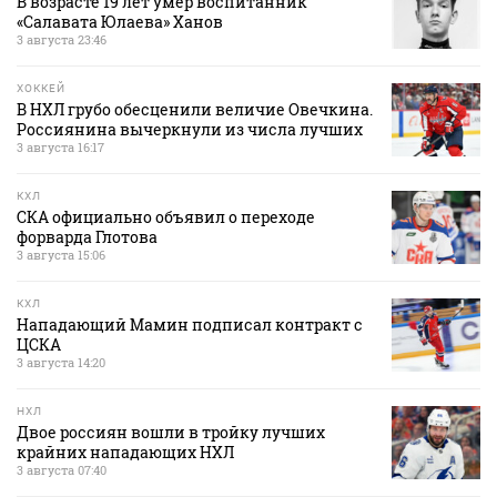
В возрасте 19 лет умер воспитанник
«Салавата Юлаева» Ханов
3 августа 23:46
ХОККЕЙ
В НХЛ грубо обесценили величие Овечкина.
Россиянина вычеркнули из числа лучших
3 августа 16:17
КХЛ
СКА официально объявил о переходе
форварда Глотова
3 августа 15:06
КХЛ
Нападающий Мамин подписал контракт с
ЦСКА
3 августа 14:20
НХЛ
Двое россиян вошли в тройку лучших
крайних нападающих НХЛ
3 августа 07:40