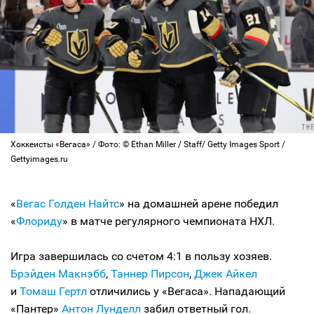
Хоккеисты «Вегаса» / Фото: © Ethan Miller / Staff/ Getty Images Sport /
Gettyimages.ru
«
Вегас Голден Найтс
» на домашней арене победил
«
Флориду
» в матче регулярного чемпионата НХЛ.
Игра завершилась со счетом 4:1 в пользу хозяев.
Брэйден Макнэбб
,
Таннер Пирсон
,
Джек Айкел
и
Томаш Гертл
отличились у «Вегаса». Нападающий
«Пантер»
Антон Лунделл
забил ответный гол.