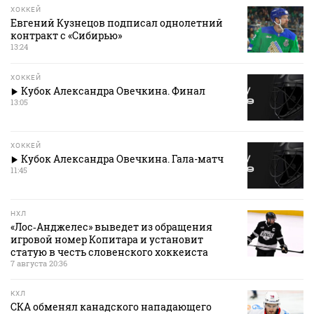
ХОККЕЙ
Евгений Кузнецов подписал однолетний
контракт с «Сибирью»
13:24
ХОККЕЙ
Кубок Александра Овечкина. Финал
13:05
ХОККЕЙ
Кубок Александра Овечкина. Гала-матч
11:45
НХЛ
«Лос‑Анджелес» выведет из обращения
игровой номер Копитара и установит
статую в честь словенского хоккеиста
7 августа 20:36
КХЛ
СКА обменял канадского нападающего