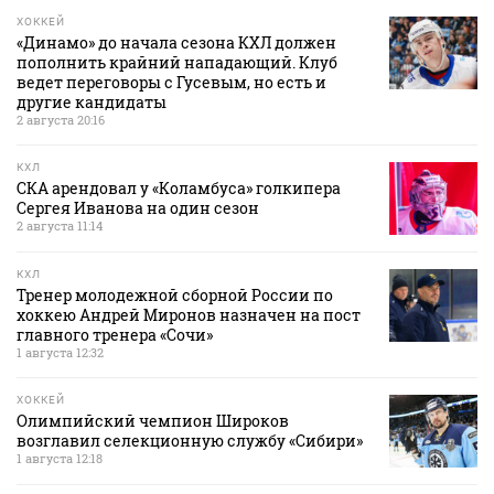
ХОККЕЙ
«Динамо» до начала сезона КХЛ должен
пополнить крайний нападающий. Клуб
ведет переговоры с Гусевым, но есть и
другие кандидаты
2 августа 20:16
КХЛ
СКА арендовал у «Коламбуса» голкипера
Сергея Иванова на один сезон
2 августа 11:14
КХЛ
Тренер молодежной сборной России по
хоккею Андрей Миронов назначен на пост
главного тренера «Сочи»
1 августа 12:32
ХОККЕЙ
Олимпийский чемпион Широков
возглавил селекционную службу «Сибири»
1 августа 12:18