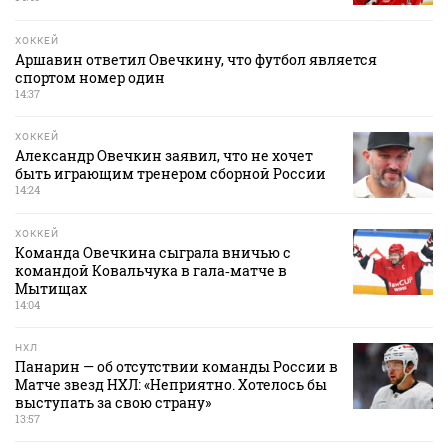
ХОККЕЙ
Аршавин ответил Овечкину, что футбол является
спортом номер один
14:37
ХОККЕЙ
Александр Овечкин заявил, что не хочет
быть играющим тренером сборной России
14:24
ХОККЕЙ
Команда Овечкина сыграла вничью с
командой Ковальчука в гала‑матче в
Мытищах
14:04
НХЛ
Панарин — об отсутствии команды России в
Матче звезд НХЛ: «Неприятно. Хотелось бы
выступать за свою страну»
13:57