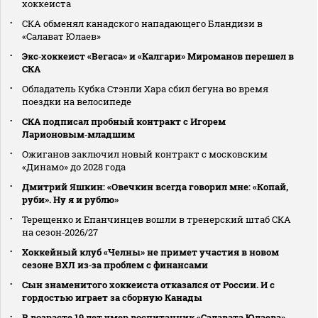
хоккеиста
СКА обменял канадского нападающего Бландизи в
«Салават Юлаев»
Экс‑хоккеист «Вегаса» и «Калгари» Мироманов перешел в
СКА
Обладатель Кубка Стэнли Хара сбил бегуна во время
поездки на велосипеде
СКА подписал пробный контракт с Игорем
Ларионовым‑младшим
Ожиганов заключил новый контракт с московским
«Динамо» до 2028 года
Дмитрий Яшкин: «Овечкин всегда говорил мне: «Копай,
руби». Ну я и рублю»
Терещенко и Епанчинцев вошли в тренерский штаб СКА
на сезон‑2026/27
Хоккейный клуб «Челны» не примет участия в новом
сезоне ВХЛ из‑за проблем с финансами
Сын знаменитого хоккеиста отказался от России. И с
гордостью играет за сборную Канады
В возрасте 19 лет умер воспитанник «Салавата Юлаева»