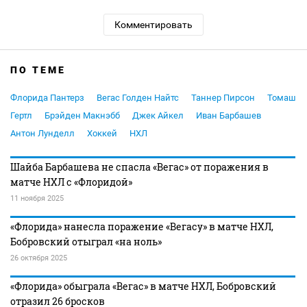
Комментировать
ПО ТЕМЕ
Флорида Пантерз
Вегас Голден Найтс
Таннер Пирсон
Томаш
Гертл
Брэйден Макнэбб
Джек Айкел
Иван Барбашев
Антон Лунделл
Хоккей
НХЛ
Шайба Барбашева не спасла «Вегас» от поражения в
матче НХЛ с «Флоридой»
11 ноября 2025
«Флорида» нанесла поражение «Вегасу» в матче НХЛ,
Бобровский отыграл «на ноль»
26 октября 2025
«Флорида» обыграла «Вегас» в матче НХЛ, Бобровский
отразил 26 бросков