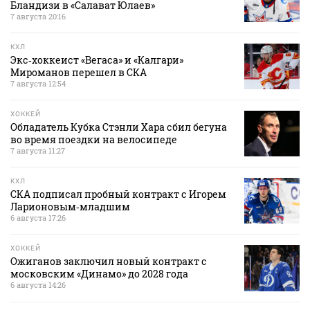
Бландизи в «Салават Юлаев»
7 августа 20:16
КХЛ
Экс‑хоккеист «Вегаса» и «Калгари»
Мироманов перешел в СКА
7 августа 12:54
ХОККЕЙ
Обладатель Кубка Стэнли Хара сбил бегуна
во время поездки на велосипеде
7 августа 11:27
КХЛ
СКА подписал пробный контракт с Игорем
Ларионовым‑младшим
6 августа 17:26
ХОККЕЙ
Ожиганов заключил новый контракт с
московским «Динамо» до 2028 года
6 августа 14:26