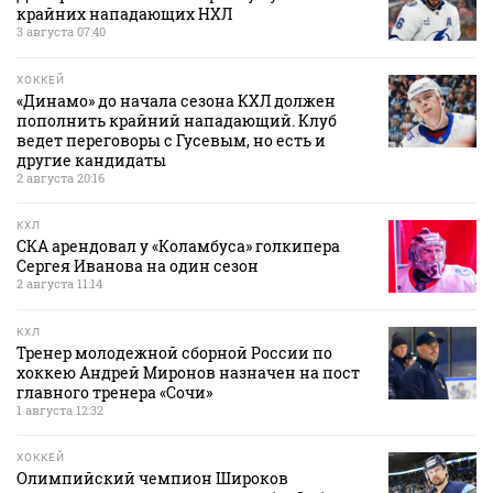
крайних нападающих НХЛ
3 августа 07:40
ХОККЕЙ
«Динамо» до начала сезона КХЛ должен
пополнить крайний нападающий. Клуб
ведет переговоры с Гусевым, но есть и
другие кандидаты
2 августа 20:16
КХЛ
СКА арендовал у «Коламбуса» голкипера
Сергея Иванова на один сезон
2 августа 11:14
КХЛ
Тренер молодежной сборной России по
хоккею Андрей Миронов назначен на пост
главного тренера «Сочи»
1 августа 12:32
ХОККЕЙ
Олимпийский чемпион Широков