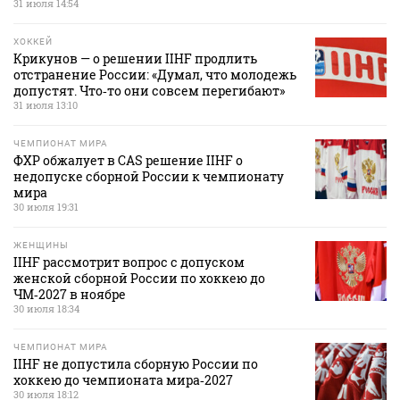
31 июля 14:54
ХОККЕЙ
Крикунов — о решении IIHF продлить
отстранение России: «Думал, что молодежь
допустят. Что‑то они совсем перегибают»
31 июля 13:10
ЧЕМПИОНАТ МИРА
ФХР обжалует в CAS решение IIHF о
недопуске сборной России к чемпионату
мира
30 июля 19:31
ЖЕНЩИНЫ
IIHF рассмотрит вопрос с допуском
женской сборной России по хоккею до
ЧМ‑2027 в ноябре
30 июля 18:34
ЧЕМПИОНАТ МИРА
IIHF не допустила сборную России по
хоккею до чемпионата мира‑2027
30 июля 18:12