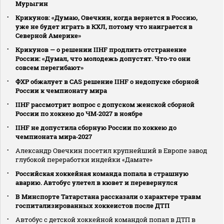
Мурыгин
Крикунов: «Думаю, Овечкин, когда вернется в Россию,
уже не будет играть в КХЛ, потому что наиграется в
Северной Америке»
Крикунов — о решении IIHF продлить отстранение
России: «Думал, что молодежь допустят. Что‑то они
совсем перегибают»
ФХР обжалует в CAS решение IIHF о недопуске сборной
России к чемпионату мира
IIHF рассмотрит вопрос с допуском женской сборной
России по хоккею до ЧМ‑2027 в ноябре
IIHF не допустила сборную России по хоккею до
чемпионата мира‑2027
Александр Овечкин посетил крупнейший в Европе завод
глубокой переработки индейки «Дамате»
Российская хоккейная команда попала в страшную
аварию. Автобус улетел в кювет и перевернулся
В Минспорте Татарстана рассказали о характере травм
госпитализированных хоккеистов после ДТП
Автобус с детской хоккейной командой попал в ДТП в