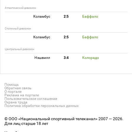
Атлантический дивизион
Коламбус
2:5
Баффало
Столичный дивизион
Коламбус
2:5
Баффало
Центральный дивизион
Нэшвилл
3:4
Колорадо
Помощь
Обратная связь
О портале
Реклама на портале
Пользовательское соглашение
Охрана труда
Политика обработки персональных данных
© ООО «Национальный спортивный телеканал» 2007 — 2026.
Для лиц старше 18 лет