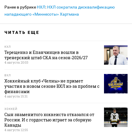
Ранее в рубрике
НХЛ
:
НХЛ сократила дисквалификацию
нападающего «Миннесоты» Хартмана
ЧИТАТЬ ЕЩЕ
КХЛ
Терещенко и Епанчинцев вошли в
тренерский штаб СКА на сезон‑2026/27
4 августа 20:03
ВХЛ
Хоккейный клуб «Челны» не примет
участия в новом сезоне ВХЛ из‑за проблем с
финансами
4 августа 15:31
ХОККЕЙ
Сын знаменитого хоккеиста отказался от
России. И с гордостью играет за сборную
Канады
4 августа 12:55