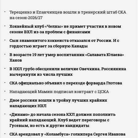
Терещенко и Епанчинцев вошли в тренерский штаб СКА
на сезон‑2026/27
Хоккейный клуб «Челны» не примет участия в новом
сезоне ВХЛ из‑за проблем с финансами
Сын знаменитого хоккеиста отказался от России. И с
гордостью играет за сборную Канады
В возрасте 19 лет умер воспитанник «Салавата Юлаева»
Ханов
В НХЛ грубо обесценили величие Овечкина. Россиянина
вычеркнули из числа лучших
СКА официально объявил о переходе форварда Глотова
Нападающий Мамин подписал контракт с ЦСКА
Двое россиян вошли в тройку лучших крайних
нападающих НХЛ
«Динамо» до начала сезона КХЛ должен пополнить
крайний нападающий. Клуб ведет переговоры с
Гусевым, но есть и другие кандидаты
СКА арендовал у «Коламбуса» голкипера Сергея Иванова