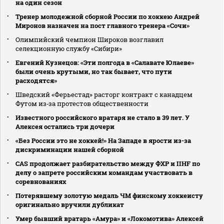
на один сезон
Тренер молодежной сборной России по хоккею Андрей
Миронов назначен на пост главного тренера «Сочи»
Олимпийский чемпион Широков возглавил
селекционную службу «Сибири»
Евгений Кузнецов: «Эти полгода в «Салавате Юлаеве»
были очень крутыми, но так бывает, что пути
расходятся»
Шведский «Ферьестад» расторг контракт с канадцем
Футом из‑за протестов общественности
Известного российского вратаря не стало в 39 лет. У
Алексея остались три дочери
«Без России это не хоккей!» На Западе в ярости из-за
дискриминации нашей сборной
CAS продолжает разбирательство между ФХР и IIHF по
делу о запрете российским командам участвовать в
соревнованиях
Потерявшему золотую медаль ЧМ финскому хоккеисту
оригинально вручили дубликат
Умер бывший вратарь «Амура» и «Локомотива» Алексей