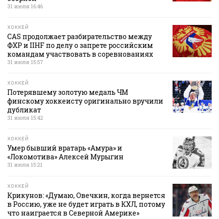
31 июля 16:46
ХОККЕЙ
CAS продолжает разбирательство между
ФХР и IIHF по делу о запрете российским
командам участвовать в соревнованиях
31 июля 15:57
ХОККЕЙ
Потерявшему золотую медаль ЧМ
финскому хоккеисту оригинально вручили
дубликат
31 июля 15:42
ХОККЕЙ
Умер бывший вратарь «Амура» и
«Локомотива» Алексей Мурыгин
31 июля 15:21
ХОККЕЙ
Крикунов: «Думаю, Овечкин, когда вернется
в Россию, уже не будет играть в КХЛ, потому
что наиграется в Северной Америке»