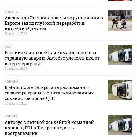
ХОККЕЙ
Александр Овечкин посетил крупнейший в
Европе завод глубокой переработки
индейки «Дамате»
30 июля 17:28
НХЛ
Российская хоккейная команда попала в
страшную аварию. Автобус улетел в кювет
и перевернулся
30 июля 16:36
ХОККЕЙ
В Минспорте Татарстана рассказали о
характере травм госпитализированных
хоккеистов после ДТП
30 июля 13:05
ХОККЕЙ
Автобус с детской хоккейной командой
попал в ДТП в Татарстане, есть
пострадавшие