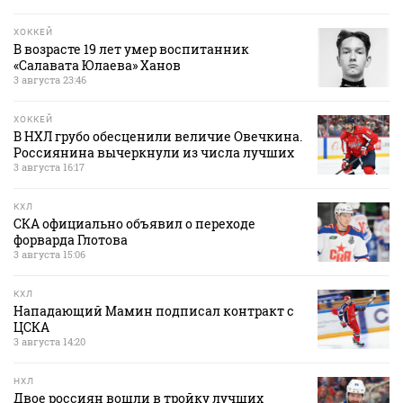
ХОККЕЙ
В возрасте 19 лет умер воспитанник
«Салавата Юлаева» Ханов
3 августа 23:46
ХОККЕЙ
В НХЛ грубо обесценили величие Овечкина.
Россиянина вычеркнули из числа лучших
3 августа 16:17
КХЛ
СКА официально объявил о переходе
форварда Глотова
3 августа 15:06
КХЛ
Нападающий Мамин подписал контракт с
ЦСКА
3 августа 14:20
НХЛ
Двое россиян вошли в тройку лучших