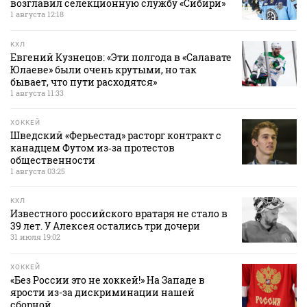
возглавил селекционную службу «Сибири»
1 августа 12:18
КХЛ
Евгений Кузнецов: «Эти полгода в «Салавате
Юлаеве» были очень крутыми, но так
бывает, что пути расходятся»
1 августа 11:33
ХОККЕЙ
Шведский «Ферьестад» расторг контракт с
канадцем Футом из‑за протестов
общественности
1 августа 03:25
КХЛ
Известного российского вратаря не стало в
39 лет. У Алексея остались три дочери
31 июля 19:02
ХОККЕЙ
«Без России это не хоккей!» На Западе в
ярости из-за дискриминации нашей
сборной