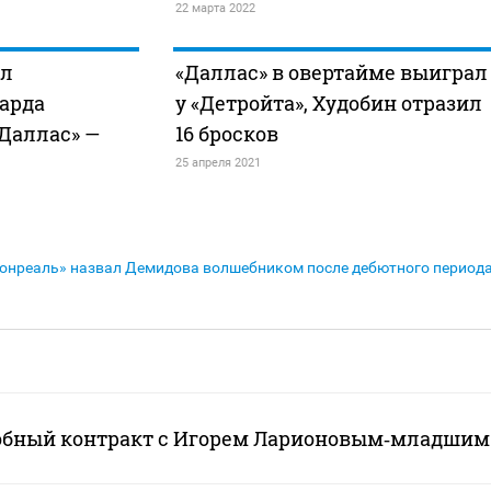
22 марта 2022
ял
«Даллас» в овертайме выиграл
арда
у «Детройта», Худобин отразил
Даллас» —
16 бросков
25 апреля 2021
онреаль» назвал Демидова волшебником после дебютного период
обный контракт с Игорем Ларионовым‑младшим