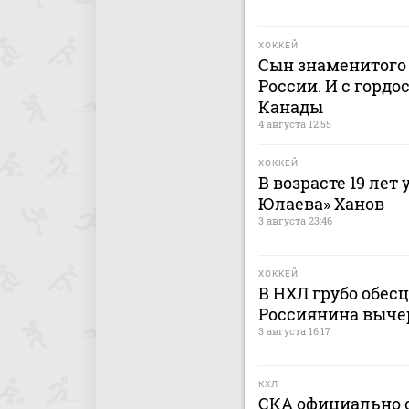
ХОККЕЙ
Сын знаменитого 
России. И с гордо
Канады
4 августа 12:55
ХОККЕЙ
В возрасте 19 лет
Юлаева» Ханов
3 августа 23:46
ХОККЕЙ
В НХЛ грубо обес
Россиянина выче
3 августа 16:17
КХЛ
СКА официально о