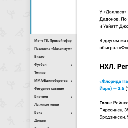
У «Далласа»
Дадонов. По
и Уайатт Джо
В другом ма
Матч ТВ. Прямой эфир
обыграл «Фл
Подписка «Максимум»
Видео
Футбол
НХЛ. Ре
Теннис
MMA/Единоборства
«Флорида Па
Йорк) — 3:5
(
Фигурное катание
Биатлон
Голы:
Райнхар
Лыжные гонки
Пярссинен, 35
Бокс
Бродзински, 
Допинг