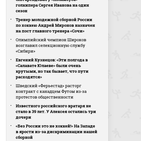
голкипера Сергея Иванова на один
сезон
Тренер молодежной сборной России
по хоккею Андрей Миронов назначен
на пост главного тренера «Сочи»
Олимпийский чемпион Широков
возглавил селекционную службу
«Сибири»
Евгений Кузнецов: «Эти полгода в
«Салавате Юлаеве» были очень
крутыми, но так бывает, что пути
расходятся»
Шведский «Ферьестад» расторг
контракт с канадцем Футом из‑за
протестов общественности
Известного российского вратаря не
стало в 39 лет. У Алексея остались три
дочери
«Без России это не хоккей!» На Западе
в ярости из-за дискриминации нашей
сборной