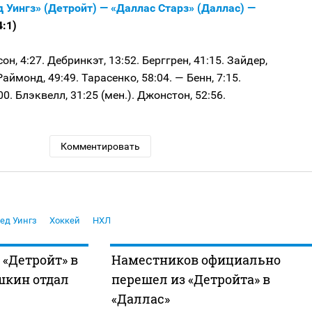
 Уингз» (Детройт) — «Даллас Старз» (Даллас) —
4:1)
н, 4:27. Дебринкэт, 13:52. Берггрен, 41:15. Зайдер,
 Раймонд, 49:49. Тарасенко, 58:04. — Бенн, 7:15.
0. Блэквелл, 31:25 (мен.). Джонстон, 52:56.
Комментировать
ед Уингз
Хоккей
НХЛ
 «Детройт» в
Наместников официально
шкин отдал
перешел из «Детройта» в
«Даллас»