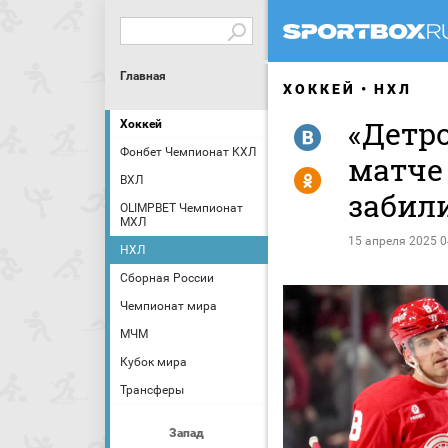
Главная
ХОККЕЙ
НХЛ
«Детро
Хоккей
R
Фонбет Чемпионат КХЛ
матче
Y
ВХЛ
забил
OLIMPBET Чемпионат
МХЛ
15 апреля 2025 0
НХЛ
Сборная России
Чемпионат мира
МЧМ
Кубок мира
Трансферы
Запад