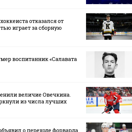
хоккеиста отказался от
стью играет за сборную
 умер воспитанник «Салавата
ценили величие Овечкина.
ркнули из числа лучших
бъявил о переходе форварда