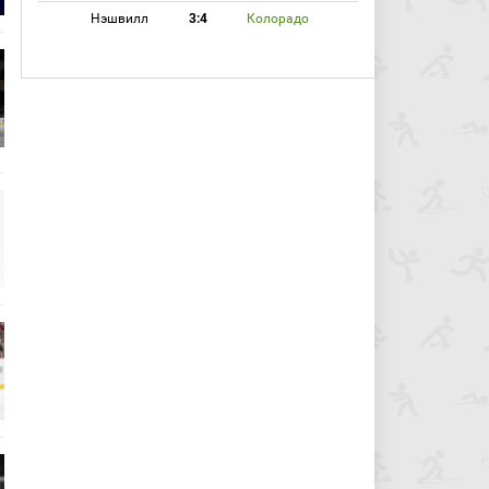
Нэшвилл
3:4
Колорадо