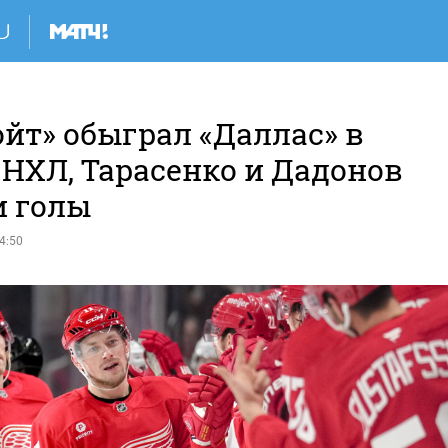
йт» обыграл «Даллас» в
 НХЛ, Тарасенко и Дадонов
и голы
4:50