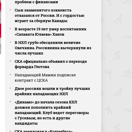
проблем с финансами
Сын знаменитого хоккеиста
отказался от России. И с гордостью
играет за сборную Канады
В возрасте 19 лет умер воспитанник
«Салавата Юлаева» Ханов
В НХЛ грубо обесценили величие
Овечкина. Россиянина вычеркнули из
числа лучших
СКА официально объявил о переходе
форварда Глотова
Нападающий Мамин подписал
контракт с ЦСКА
Двое россиян вошли в тройку лучших
крайних нападающих НХЛ
«Динамо» до начала сезона КХЛ
должен пополнить крайний
нападающий. Клуб ведет переговоры
с Гусевым, но есть и другие
кандидаты
СКА арендовал у «Коламбуса»