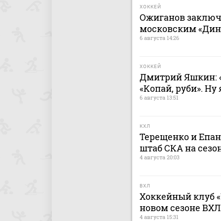
ХОККЕЙ
Ожиганов заключ
московским «Дина
6 августа 14:26
ХОККЕЙ
Дмитрий Яшкин: «
«Копай, руби». Ну
6 августа 13:51
КХЛ
Терещенко и Епа
штаб СКА на сезон
4 августа 20:03
ВХЛ
Хоккейный клуб «
новом сезоне ВХЛ
4 августа 15:31