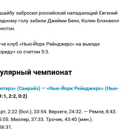
 шайбу забросил российский нападающий Евгений
 одному голу забили Джейми Бенн, Колин Блэквелл
нстон.
тче клуб «Нью-Йорк Рейнджерс» на выезде
ориду» со счетом 5:3.
гулярный чемпионат
нтерз» (Санрайз) — «Нью-Йорк Рейнджерс» (Нью-
1:1, 2:2, 0:2)
т, 2:22 (бол.), 33:54. Верхеге, 24:32. — Ремпе, 8:43.
:55. Миллер, 37:33. Трочек, 43:40 (мен.).
56:31.