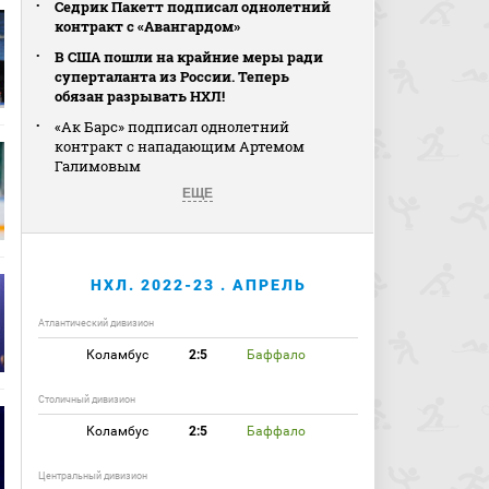
Седрик Пакетт подписал однолетний
контракт с «Авангардом»
В США пошли на крайние меры ради
суперталанта из России. Теперь
обязан разрывать НХЛ!
«Ак Барс» подписал однолетний
контракт с нападающим Артемом
Галимовым
ЕЩЕ
НХЛ. 2022-23 . АПРЕЛЬ
Атлантический дивизион
Коламбус
2:5
Баффало
Столичный дивизион
Коламбус
2:5
Баффало
Центральный дивизион