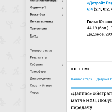
Олимпийские игры
«Детройт Ред
Формула-1
6:4
(2:1, 0:2, 
Баскетбол
Голы:
Юханссо
Легкая атлетика
44:19 (бол.).
Трансляции
Дадонов, 29:0
Еще...
Телепрограмма
Результаты
События
ПО ТЕМЕ
Трансферы
Дни рождения
Даллас Старз
Детройт Р
Спорт и бизнес
«Даллас» обыграл
Форум
матче НХЛ, Любу
передачу