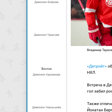
Дивизион Боброва
Дивизион Тарасова
Владимир Тарасенк
«Детройт»
об
Восток
НХЛ.
Дивизион Харламова
Встреча в Де
гол забил р
Также отличи
Дивизион Чернышева
Йонатан Берг