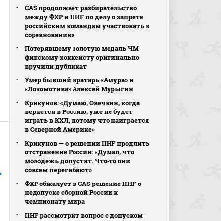
CAS продолжает разбирательство
между ФХР и IIHF по делу о запрете
российским командам участвовать в
соревнованиях
Потерявшему золотую медаль ЧМ
финскому хоккеисту оригинально
вручили дубликат
Умер бывший вратарь «Амура» и
«Локомотива» Алексей Мурыгин
Крикунов: «Думаю, Овечкин, когда
вернется в Россию, уже не будет
играть в КХЛ, потому что наиграется
в Северной Америке»
Крикунов — о решении IIHF продлить
отстранение России: «Думал, что
молодежь допустят. Что‑то они
совсем перегибают»
ФХР обжалует в CAS решение IIHF о
недопуске сборной России к
чемпионату мира
IIHF рассмотрит вопрос с допуском