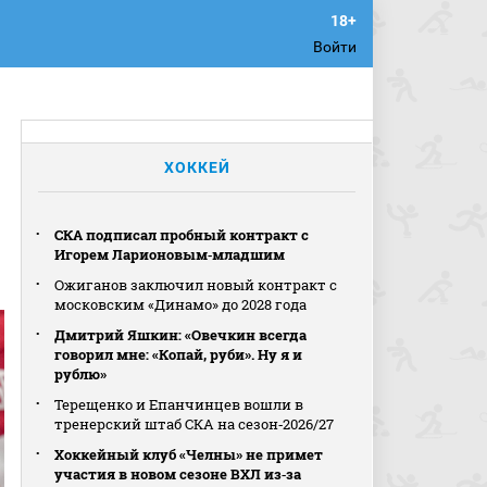
Войти
ХОККЕЙ
СКА подписал пробный контракт с
Игорем Ларионовым‑младшим
Ожиганов заключил новый контракт с
московским «Динамо» до 2028 года
Дмитрий Яшкин: «Овечкин всегда
говорил мне: «Копай, руби». Ну я и
рублю»
Терещенко и Епанчинцев вошли в
тренерский штаб СКА на сезон‑2026/27
Хоккейный клуб «Челны» не примет
участия в новом сезоне ВХЛ из‑за