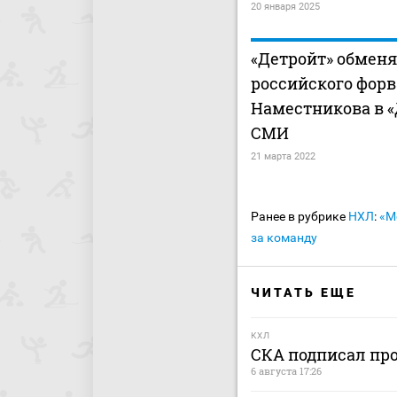
20 января 2025
«Детройт» обмен
российского форв
Наместникова в «
СМИ
21 марта 2022
Ранее в рубрике
НХЛ
:
«М
за команду
ЧИТАТЬ ЕЩЕ
КХЛ
СКА подписал пр
6 августа 17:26