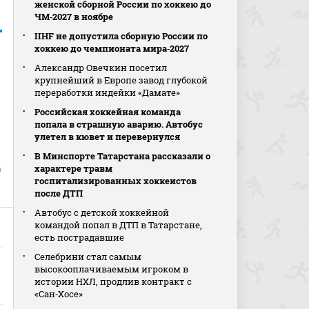
женской сборной России по хоккею до
ЧМ‑2027 в ноябре
IIHF не допустила сборную России по
хоккею до чемпионата мира‑2027
Александр Овечкин посетил
крупнейший в Европе завод глубокой
переработки индейки «Дамате»
Российская хоккейная команда
попала в страшную аварию. Автобус
улетел в кювет и перевернулся
В Минспорте Татарстана рассказали о
характере травм
а
госпитализированных хоккеистов
после ДТП
Автобус с детской хоккейной
командой попал в ДТП в Татарстане,
есть пострадавшие
Селебрини стал самым
высокооплачиваемым игроком в
истории НХЛ, продлив контракт с
«Сан‑Хосе»