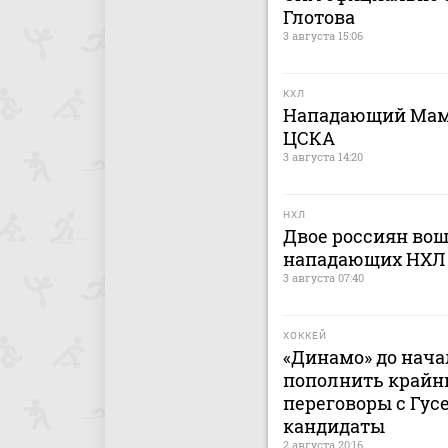
Глотова
3 августа 15:06
КХЛ
Нападающий Мами
ЦСКА
3 августа 14:20
НХЛ
Двое россиян вош
нападающих НХЛ
3 августа 07:40
ХОККЕЙ
«Динамо» до нача
пополнить крайн
переговоры с Гусе
кандидаты
2 августа 20:16