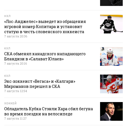
НХЛ
«Лос‑Анджелес» выведет из обращения
игровой номер Копитара и установит
статую в честь словенского хоккеиста
7 августа 20:36
КХЛ
СКА обменял канадского нападающего
Бландизи в «Салават Юлаев»
7 августа 20:16
КХЛ
Экс‑хоккеист «Вегаса» и «Калгари»
Мироманов перешел в СКА
7 августа 12:54
ХОККЕЙ
Обладатель Кубка Стэнли Хара сбил бегуна
во время поездки на велосипеде
7 августа 11:27