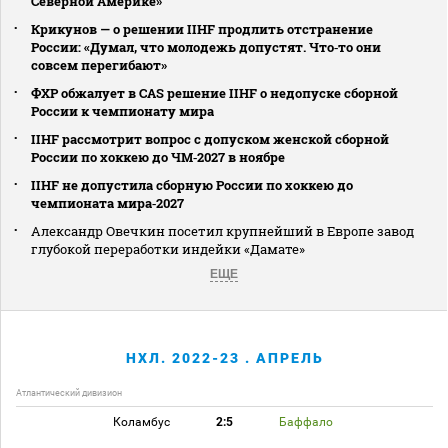
Северной Америке»
Крикунов — о решении IIHF продлить отстранение
России: «Думал, что молодежь допустят. Что‑то они
совсем перегибают»
ФХР обжалует в CAS решение IIHF о недопуске сборной
России к чемпионату мира
IIHF рассмотрит вопрос с допуском женской сборной
России по хоккею до ЧМ‑2027 в ноябре
IIHF не допустила сборную России по хоккею до
чемпионата мира‑2027
Александр Овечкин посетил крупнейший в Европе завод
глубокой переработки индейки «Дамате»
ЕЩЕ
НХЛ. 2022-23 . АПРЕЛЬ
Атлантический дивизион
Коламбус
2:5
Баффало