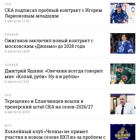
КХЛ
СКА подписал пробный контракт с Игорем
Ларионовым‑младшим
6 августа 17:26
ХОККЕЙ
Ожиганов заключил новый контракт с
московским «Динамо» до 2028 года
6 августа 14:26
ХОККЕЙ
Дмитрий Яшкин: «Овечкин всегда говорил
мне: «Копай, руби». Ну я и рублю»
6 августа 13:51
КХЛ
Терещенко и Епанчинцев вошли в
тренерский штаб СКА на сезон‑2026/27
4 августа 20:03
ВХЛ
Хоккейный клуб «Челны» не примет
участия в новом сезоне ВХЛ из‑за проблем с