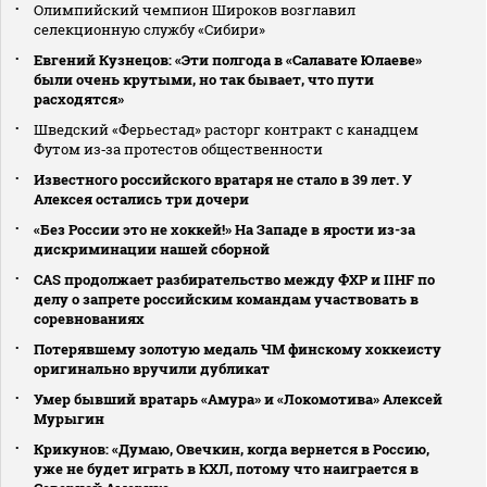
Олимпийский чемпион Широков возглавил
селекционную службу «Сибири»
Евгений Кузнецов: «Эти полгода в «Салавате Юлаеве»
были очень крутыми, но так бывает, что пути
расходятся»
Шведский «Ферьестад» расторг контракт с канадцем
Футом из‑за протестов общественности
Известного российского вратаря не стало в 39 лет. У
Алексея остались три дочери
«Без России это не хоккей!» На Западе в ярости из-за
дискриминации нашей сборной
CAS продолжает разбирательство между ФХР и IIHF по
делу о запрете российским командам участвовать в
соревнованиях
Потерявшему золотую медаль ЧМ финскому хоккеисту
оригинально вручили дубликат
Умер бывший вратарь «Амура» и «Локомотива» Алексей
Мурыгин
Крикунов: «Думаю, Овечкин, когда вернется в Россию,
уже не будет играть в КХЛ, потому что наиграется в