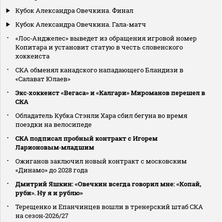
Кубок Александра Овечкина. Финал
Кубок Александра Овечкина. Гала-матч
«Лос‑Анджелес» выведет из обращения игровой номер
Копитара и установит статую в честь словенского
хоккеиста
СКА обменял канадского нападающего Бландизи в
«Салават Юлаев»
Экс‑хоккеист «Вегаса» и «Калгари» Мироманов перешел в
СКА
Обладатель Кубка Стэнли Хара сбил бегуна во время
поездки на велосипеде
СКА подписал пробный контракт с Игорем
Ларионовым‑младшим
Ожиганов заключил новый контракт с московским
«Динамо» до 2028 года
Дмитрий Яшкин: «Овечкин всегда говорил мне: «Копай,
руби». Ну я и рублю»
Терещенко и Епанчинцев вошли в тренерский штаб СКА
на сезон‑2026/27