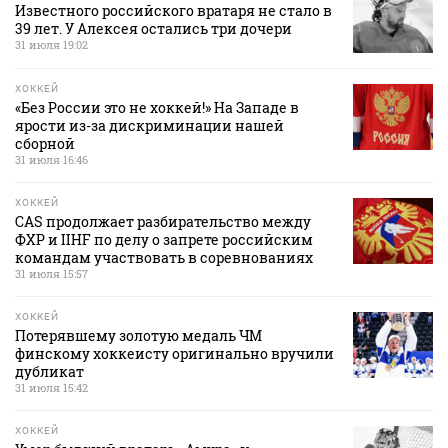
Известного российского вратаря не стало в
39 лет. У Алексея остались три дочери
31 июля 19:02
ХОККЕЙ
«Без России это не хоккей!» На Западе в
ярости из-за дискриминации нашей
сборной
31 июля 16:46
ХОККЕЙ
CAS продолжает разбирательство между
ФХР и IIHF по делу о запрете российским
командам участвовать в соревнованиях
31 июля 15:57
ХОККЕЙ
Потерявшему золотую медаль ЧМ
финскому хоккеисту оригинально вручили
дубликат
31 июля 15:42
ХОККЕЙ