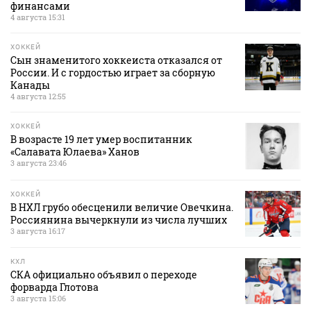
финансами
4 августа 15:31
ХОККЕЙ
Сын знаменитого хоккеиста отказался от
России. И с гордостью играет за сборную
Канады
4 августа 12:55
ХОККЕЙ
В возрасте 19 лет умер воспитанник
«Салавата Юлаева» Ханов
3 августа 23:46
ХОККЕЙ
В НХЛ грубо обесценили величие Овечкина.
Россиянина вычеркнули из числа лучших
3 августа 16:17
КХЛ
СКА официально объявил о переходе
форварда Глотова
3 августа 15:06