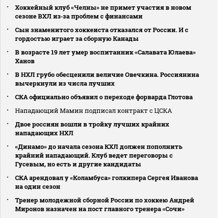
Хоккейный клуб «Челны» не примет участия в новом
сезоне ВХЛ из‑за проблем с финансами
Сын знаменитого хоккеиста отказался от России. И с
гордостью играет за сборную Канады
В возрасте 19 лет умер воспитанник «Салавата Юлаева»
Ханов
В НХЛ грубо обесценили величие Овечкина. Россиянина
вычеркнули из числа лучших
СКА официально объявил о переходе форварда Глотова
Нападающий Мамин подписал контракт с ЦСКА
Двое россиян вошли в тройку лучших крайних
нападающих НХЛ
«Динамо» до начала сезона КХЛ должен пополнить
крайний нападающий. Клуб ведет переговоры с
Гусевым, но есть и другие кандидаты
СКА арендовал у «Коламбуса» голкипера Сергея Иванова
на один сезон
Тренер молодежной сборной России по хоккею Андрей
Миронов назначен на пост главного тренера «Сочи»