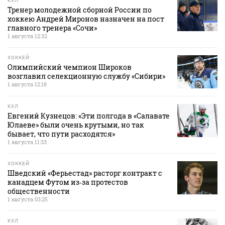
КХЛ
Тренер молодежной сборной России по
хоккею Андрей Миронов назначен на пост
главного тренера «Сочи»
1 августа 12:32
ХОККЕЙ
Олимпийский чемпион Широков
возглавил селекционную службу «Сибири»
1 августа 12:18
КХЛ
Евгений Кузнецов: «Эти полгода в «Салавате
Юлаеве» были очень крутыми, но так
бывает, что пути расходятся»
1 августа 11:33
ХОККЕЙ
Шведский «Ферьестад» расторг контракт с
канадцем Футом из‑за протестов
общественности
1 августа 03:25
КХЛ