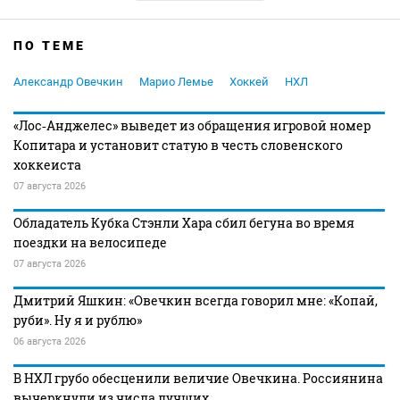
ПО ТЕМЕ
Александр Овечкин
Марио Лемье
Хоккей
НХЛ
«Лос‑Анджелес» выведет из обращения игровой номер
Копитара и установит статую в честь словенского
хоккеиста
07 августа 2026
Обладатель Кубка Стэнли Хара сбил бегуна во время
поездки на велосипеде
07 августа 2026
Дмитрий Яшкин: «Овечкин всегда говорил мне: «Копай,
руби». Ну я и рублю»
06 августа 2026
В НХЛ грубо обесценили величие Овечкина. Россиянина
вычеркнули из числа лучших