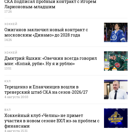
СКА подписал пробный контракт с Игорем
Ларионовым‑младшим
17:26
ХОККЕЙ
Ожиганов заключил новый контракт с
московским «Динамо» до 2028 года
14:26
ХОККЕЙ
Дмитрий Яшкин: «Овечкин всегда говорил
мне: «Копай, руби». Ну я и рублю»
13:51
КХЛ
Терещенко и Епанчинцев вошли в
тренерский штаб СКА на сезон‑2026/27
4 августа 20:03
ВХЛ
Хоккейный клуб «Челны» не примет
участия в новом сезоне ВХЛ из‑за проблем с
финансами
4 августа 15:31