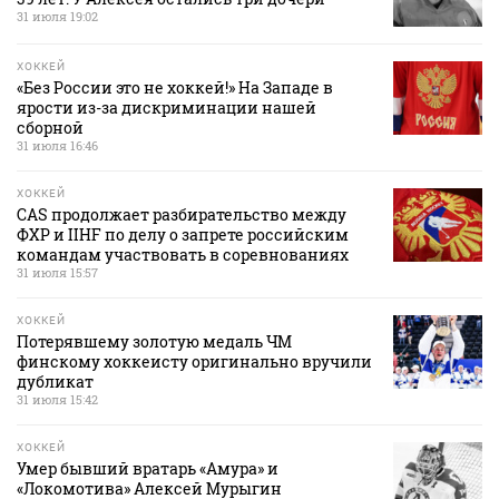
31 июля 19:02
ХОККЕЙ
«Без России это не хоккей!» На Западе в
ярости из-за дискриминации нашей
сборной
31 июля 16:46
ХОККЕЙ
CAS продолжает разбирательство между
ФХР и IIHF по делу о запрете российским
командам участвовать в соревнованиях
31 июля 15:57
ХОККЕЙ
Потерявшему золотую медаль ЧМ
финскому хоккеисту оригинально вручили
дубликат
31 июля 15:42
ХОККЕЙ
Умер бывший вратарь «Амура» и
«Локомотива» Алексей Мурыгин