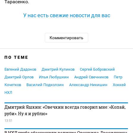
Тарасенко.
У нас есть свежие новости для вас
Комментировать
ПО ТЕМЕ
Евгений Дадонов
Дмитрий Куликов
Сергей Бобровский
Дмитрий Орлов
Илья Любушкин
Андрей Свечников
Петр
Кочетков
Василий Подколзин
Александр Никишин
Хоккей
НХЛ
Дмитрий Яшкин: «Овечкин всегда говорил мне: «Копай,
руби». Ну я и рублю»
13:51
В НХЛ грубо обесценили величие Овечкина. Россиянина