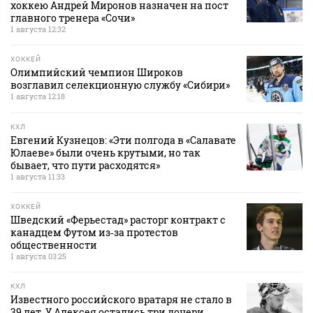
хоккею Андрей Миронов назначен на пост
главного тренера «Сочи»
1 августа 12:32
ХОККЕЙ
Олимпийский чемпион Широков
возглавил селекционную службу «Сибири»
1 августа 12:18
КХЛ
Евгений Кузнецов: «Эти полгода в «Салавате
Юлаеве» были очень крутыми, но так
бывает, что пути расходятся»
1 августа 11:33
ХОККЕЙ
Шведский «Ферьестад» расторг контракт с
канадцем Футом из‑за протестов
общественности
1 августа 03:25
КХЛ
Известного российского вратаря не стало в
39 лет. У Алексея остались три дочери