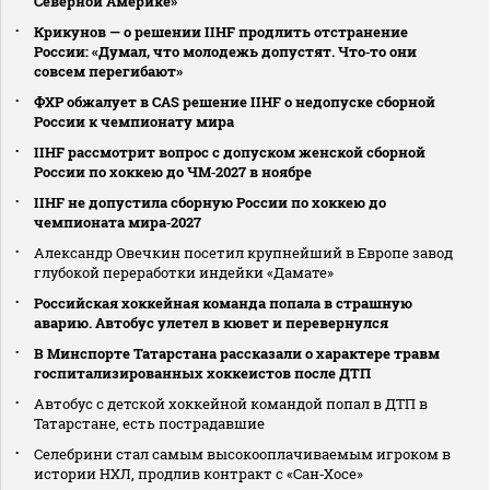
Северной Америке»
Крикунов — о решении IIHF продлить отстранение
России: «Думал, что молодежь допустят. Что‑то они
совсем перегибают»
ФХР обжалует в CAS решение IIHF о недопуске сборной
России к чемпионату мира
IIHF рассмотрит вопрос с допуском женской сборной
России по хоккею до ЧМ‑2027 в ноябре
IIHF не допустила сборную России по хоккею до
чемпионата мира‑2027
Александр Овечкин посетил крупнейший в Европе завод
глубокой переработки индейки «Дамате»
Российская хоккейная команда попала в страшную
аварию. Автобус улетел в кювет и перевернулся
В Минспорте Татарстана рассказали о характере травм
госпитализированных хоккеистов после ДТП
Автобус с детской хоккейной командой попал в ДТП в
Татарстане, есть пострадавшие
Селебрини стал самым высокооплачиваемым игроком в
истории НХЛ, продлив контракт с «Сан‑Хосе»