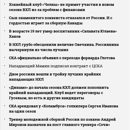
Хоккейный клуб «Челны» не примет участия в новом
сезоне ВХЛ из‑за проблем с финансами
Сын знаменитого хоккеиста отказался от России. И с
гордостью играет за сборную Канады
В возрасте 19 лет умер воспитанник «Салавата Юлаева»
Ханов
В НХЛ грубо обесценили величие Овечкина. Россиянина
вычеркнули из числа лучших
СКА официально объявил о переходе форварда Глотова
Нападающий Мамин подписал контракт с ЦСКА
Двое россиян вошли в тройку лучших крайних
нападающих НХЛ
«Динамо» до начала сезона КХЛ должен пополнить
крайний нападающий. Клуб ведет переговоры с
Гусевым, но есть и другие кандидаты
СКА арендовал у «Коламбуса» голкипера Сергея Иванова
на один сезон
Тренер молодежной сборной России по хоккею Андрей
Миронов назначен на пост главного тренера «Сочи»