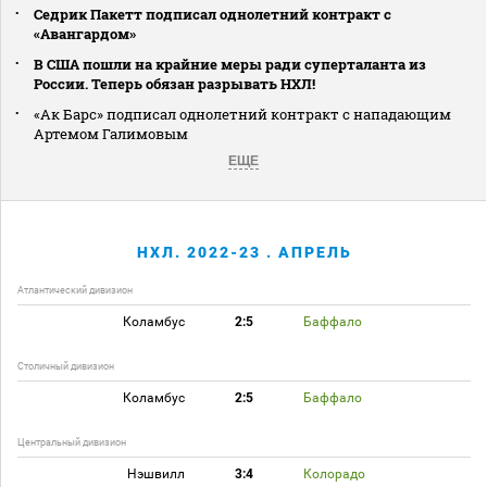
Седрик Пакетт подписал однолетний контракт с
«Авангардом»
В США пошли на крайние меры ради суперталанта из
России. Теперь обязан разрывать НХЛ!
«Ак Барс» подписал однолетний контракт с нападающим
Артемом Галимовым
ЕЩЕ
НХЛ. 2022-23 . АПРЕЛЬ
Атлантический дивизион
Коламбус
2:5
Баффало
Столичный дивизион
Коламбус
2:5
Баффало
Центральный дивизион
Нэшвилл
3:4
Колорадо