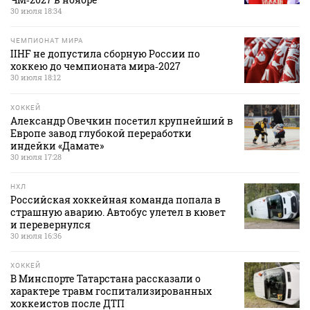
30 июля 18:34
ЧЕМПИОНАТ МИРА
IIHF не допустила сборную России по
хоккею до чемпионата мира‑2027
30 июля 18:12
ХОККЕЙ
Александр Овечкин посетил крупнейший в
Европе завод глубокой переработки
индейки «Дамате»
30 июля 17:28
НХЛ
Российская хоккейная команда попала в
страшную аварию. Автобус улетел в кювет
и перевернулся
30 июля 16:36
ХОККЕЙ
В Минспорте Татарстана рассказали о
характере травм госпитализированных
хоккеистов после ДТП