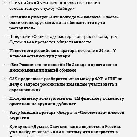
Олимпийский чемпион Широков возглавил
селекционную службу «Сибири»
Евгений Кузнецов: «Эти полгода в «Салавате Юлаеве»
были очень крутыми, но так бывает, что пути
расходятся»
Шведский «Ферьестад» расторг контракт с канадцем
Футом из‑за протестов общественности
Известного российского вратаря не стало в 39 лет. У
Алексея остались три дочери
«Без России это не хоккей!» На Западе в ярости из-за
дискриминации нашей сборной
CAS продолжает разбирательство между ФХР и IIHF по
делу о запрете российским командам участвовать в
соревнованиях
Потерявшему золотую медаль ЧМ финскому хоккеисту
оригинально вручили дубликат
Умер бывший вратарь «Амура» и «Локомотива» Алексей
Мурыгин
Крикунов: «Думаю, Овечкин, когда вернется в Россию,
уже не будет играть в КХЛ, потому что наиграется в