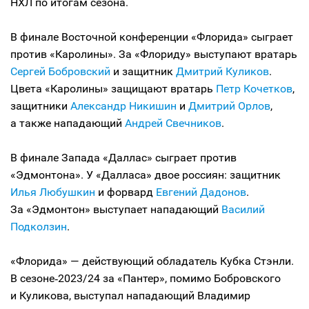
НХЛ по итогам сезона.
В финале Восточной конференции «Флорида» сыграет
против «Каролины». За «Флориду» выступают вратарь
Сергей Бобровский
и защитник
Дмитрий Куликов
.
Цвета «Каролины» защищают вратарь
Петр Кочетков
,
защитники
Александр Никишин
и
Дмитрий Орлов
,
а также нападающий
Андрей Свечников
.
В финале Запада «Даллас» сыграет против
«Эдмонтона». У «Далласа» двое россиян: защитник
Илья Любушкин
и форвард
Евгений Дадонов
.
За «Эдмонтон» выступает нападающий
Василий
Подколзин
.
«Флорида» — действующий обладатель Кубка Стэнли.
В сезоне‑2023/24 за «Пантер», помимо Бобровского
и Куликова, выступал нападающий Владимир