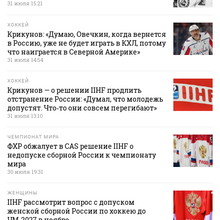
31 июля 15:21
ХОККЕЙ
Крикунов: «Думаю, Овечкин, когда вернется
в Россию, уже не будет играть в КХЛ, потому
что наиграется в Северной Америке»
31 июля 14:54
ХОККЕЙ
Крикунов — о решении IIHF продлить
отстранение России: «Думал, что молодежь
допустят. Что‑то они совсем перегибают»
31 июля 13:10
ЧЕМПИОНАТ МИРА
ФХР обжалует в CAS решение IIHF о
недопуске сборной России к чемпионату
мира
30 июля 19:31
ЖЕНЩИНЫ
IIHF рассмотрит вопрос с допуском
женской сборной России по хоккею до
ЧМ‑2027 в ноябре