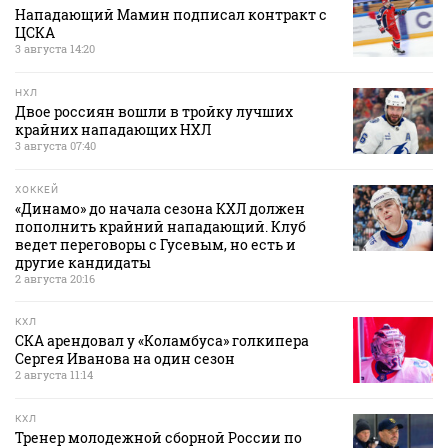
Нападающий Мамин подписал контракт с
ЦСКА
3 августа 14:20
НХЛ
Двое россиян вошли в тройку лучших
крайних нападающих НХЛ
3 августа 07:40
ХОККЕЙ
«Динамо» до начала сезона КХЛ должен
пополнить крайний нападающий. Клуб
ведет переговоры с Гусевым, но есть и
другие кандидаты
2 августа 20:16
КХЛ
СКА арендовал у «Коламбуса» голкипера
Сергея Иванова на один сезон
2 августа 11:14
КХЛ
Тренер молодежной сборной России по