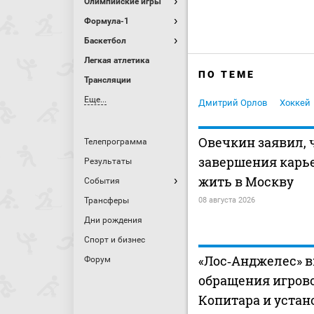
Олимпийские игры
Формула-1
Баскетбол
Легкая атлетика
ПО ТЕМЕ
Трансляции
Еще...
Дмитрий Орлов
Хоккей
Овечкин заявил, 
Телепрограмма
завершения карь
Результаты
жить в Москву
События
Трансферы
08 августа 2026
Дни рождения
Спорт и бизнес
«Лос‑Анджелес» в
Форум
обращения игров
Копитара и устан