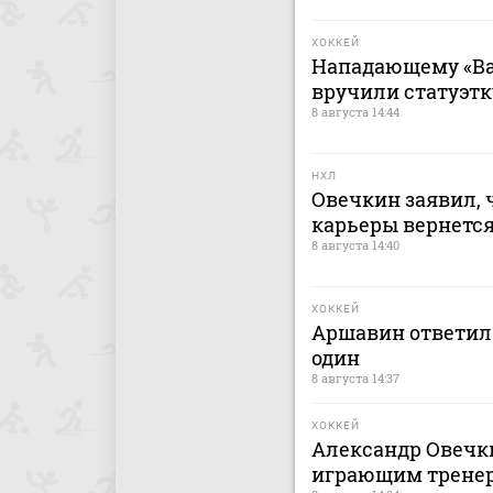
ХОККЕЙ
Нападающему «Ва
вручили статуэтк
8 августа 14:44
НХЛ
Овечкин заявил, 
карьеры вернется
8 августа 14:40
ХОККЕЙ
Аршавин ответил 
один
8 августа 14:37
ХОККЕЙ
Александр Овечки
играющим тренер