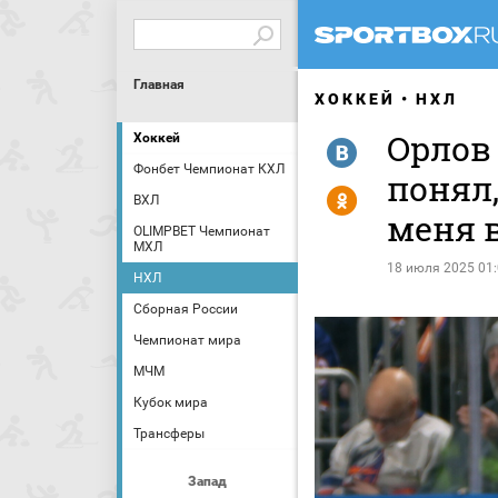
Главная
ХОККЕЙ
НХЛ
Орлов 
Хоккей
R
Фонбет Чемпионат КХЛ
понял,
Y
ВХЛ
меня 
OLIMPBET Чемпионат
МХЛ
18 июля 2025 01
НХЛ
Сборная России
Чемпионат мира
МЧМ
Кубок мира
Трансферы
Запад