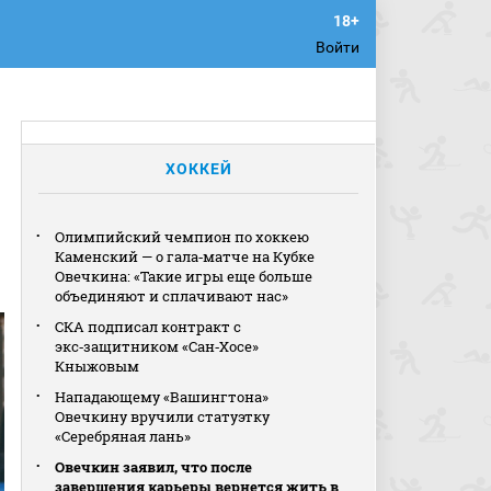
Войти
ХОККЕЙ
Олимпийский чемпион по хоккею
Каменский — о гала‑матче на Кубке
Овечкина: «Такие игры еще больше
объединяют и сплачивают нас»
СКА подписал контракт с
экс‑защитником «Сан‑Хосе»
Кныжовым
Нападающему «Вашингтона»
Овечкину вручили статуэтку
«Серебряная лань»
Овечкин заявил, что после
завершения карьеры вернется жить в