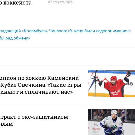
о хоккеиста
07 августа 2026
падающий «Коламбуса» Чинахов: «У меня были недопонимания с
бы рад обмену»
пион по хоккею Каменский
 Кубке Овечкина: «Такие игры
диняют и сплачивают нас»
тракт с экс‑защитником
овым