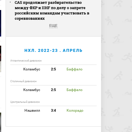
CAS продолжает разбирательство
между ФХР и IIHF по делу о запрете
российским командам участвовать в
соревнованиях
ЕЩЕ
НХЛ. 2022-23 . АПРЕЛЬ
Атлантический дивизион
Коламбус
2:5
Баффало
Столичный дивизион
Коламбус
2:5
Баффало
Центральный дивизион
Нэшвилл
3:4
Колорадо