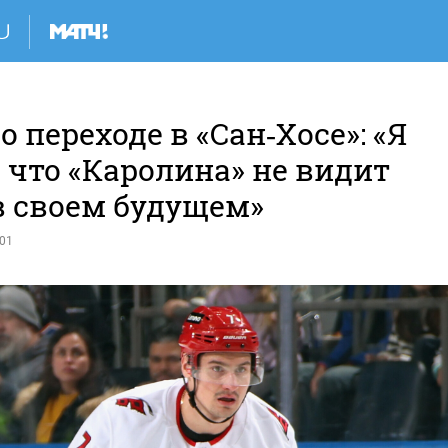
о переходе в «Сан‑Хосе»: «Я
 что «Каролина» не видит
в своем будущем»
:01