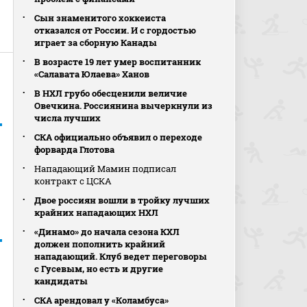
Сын знаменитого хоккеиста
отказался от России. И с гордостью
играет за сборную Канады
В возрасте 19 лет умер воспитанник
«Салавата Юлаева» Ханов
В НХЛ грубо обесценили величие
Овечкина. Россиянина вычеркнули из
числа лучших
СКА официально объявил о переходе
форварда Глотова
Нападающий Мамин подписал
контракт с ЦСКА
Двое россиян вошли в тройку лучших
крайних нападающих НХЛ
«Динамо» до начала сезона КХЛ
должен пополнить крайний
нападающий. Клуб ведет переговоры
с Гусевым, но есть и другие
кандидаты
СКА арендовал у «Коламбуса»