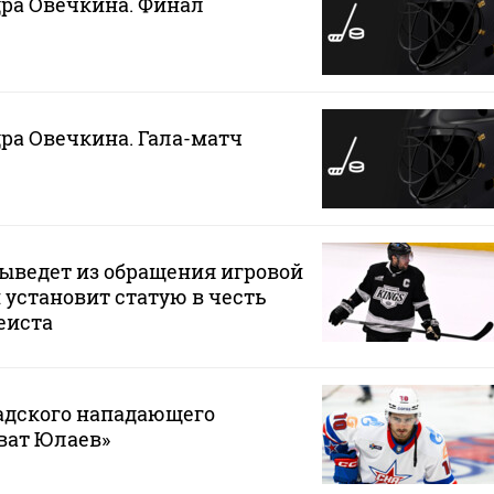
ра Овечкина. Финал
ра Овечкина. Гала-матч
ыведет из обращения игровой
 установит статую в честь
еиста
адского нападающего
ват Юлаев»