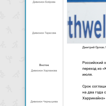
Дивизион Боброва
Дивизион Тарасова
Дмитрий Орлов / Ф
Российский 
Восток
переход из «
Дивизион Харламова
июля.
Срок соглаше
на два года 
Харрикейнз» 
Дивизион Чернышева