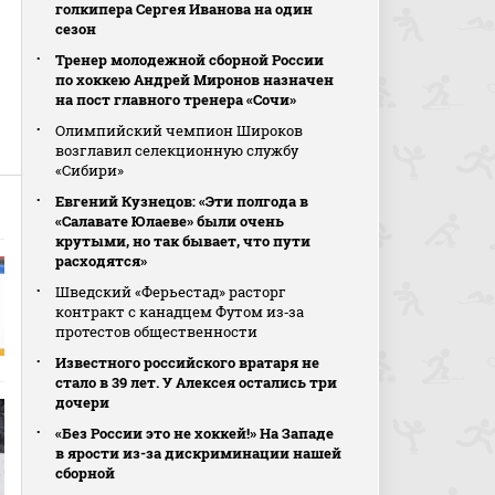
голкипера Сергея Иванова на один
сезон
Тренер молодежной сборной России
по хоккею Андрей Миронов назначен
на пост главного тренера «Сочи»
Олимпийский чемпион Широков
возглавил селекционную службу
«Сибири»
Евгений Кузнецов: «Эти полгода в
«Салавате Юлаеве» были очень
крутыми, но так бывает, что пути
расходятся»
Шведский «Ферьестад» расторг
контракт с канадцем Футом из‑за
протестов общественности
Известного российского вратаря не
стало в 39 лет. У Алексея остались три
дочери
«Без России это не хоккей!» На Западе
в ярости из-за дискриминации нашей
сборной