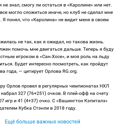
я не знал, смогу ли остаться в «Каролине» или нет.
все могло сложиться иначе, но клуб не сделал мне
 Я понял, что «Каролина» не видит меня в своем
жилась не так, как я ожидал, но такова жизнь.
лжен помочь мне двигаться дальше. Теперь я буду
тным игроком в «Сан‑Хосе», и моя роль на льду
ться. Будет интересно посмотреть, как пройдут
а года, — цитирует Орлова RG.org.
еру Орлов провел в регулярных чемпионатах НХЛ
 набрал 327 (76+251) очков. В плей‑офф на счету
7 игр и 41 (4+37) очко. С «Вашингтон Кэпиталз»
дателем Кубка Стэнли в 2018 году.
Ещё больше важных новостей