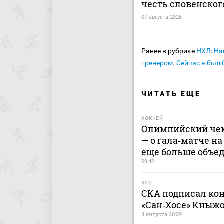
честь словенског
07 августа 2026
Ранее в рубрике
НХЛ
:
На
тренером. Сейчас я был 
ЧИТАТЬ ЕЩЕ
ХОККЕЙ
Олимпийский чем
— о гала‑матче на
еще больше объе
09:42
КХЛ
СКА подписал кон
«Сан‑Хосе» Кныж
8 августа 20:29