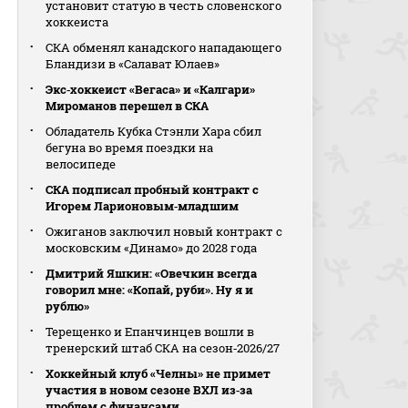
установит статую в честь словенского
хоккеиста
СКА обменял канадского нападающего
Бландизи в «Салават Юлаев»
Экс‑хоккеист «Вегаса» и «Калгари»
Мироманов перешел в СКА
Обладатель Кубка Стэнли Хара сбил
бегуна во время поездки на
велосипеде
СКА подписал пробный контракт с
Игорем Ларионовым‑младшим
Ожиганов заключил новый контракт с
московским «Динамо» до 2028 года
Дмитрий Яшкин: «Овечкин всегда
говорил мне: «Копай, руби». Ну я и
рублю»
Терещенко и Епанчинцев вошли в
тренерский штаб СКА на сезон‑2026/27
Хоккейный клуб «Челны» не примет
участия в новом сезоне ВХЛ из‑за
проблем с финансами