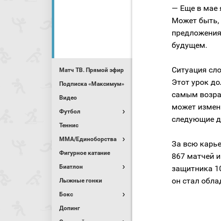
— Еще в мае 
Может быть, 
предложения.
будущем.
Ситуация сло
Матч ТВ. Прямой эфир
Этот урок до
Подписка «Максимум»
самым возрас
Видео
может измени
Футбол
следующие дв
Теннис
MMA/Единоборства
За всю карь
Фигурное катание
867 матчей и
Биатлон
защитника 10
он стал обла
Лыжные гонки
Бокс
Допинг