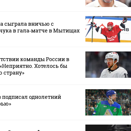
а сыграла вничью с
чука в гала‑матче в Мытищах
утствии команды России в
 «Неприятно. Хотелось бы
ю страну»
в подписал однолетний
рью»