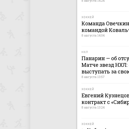
8 августа 14:24
ХОККЕЙ
Команда Овечкин
командой Коваль
8 августа 14:04
НХЛ
Панарин — об отс
Матче звезд НХЛ:
выступать за сво
8 августа 13:57
ХОККЕЙ
Евгений Кузнецо
контракт с «Сиби
8 августа 13:24
ХОККЕЙ