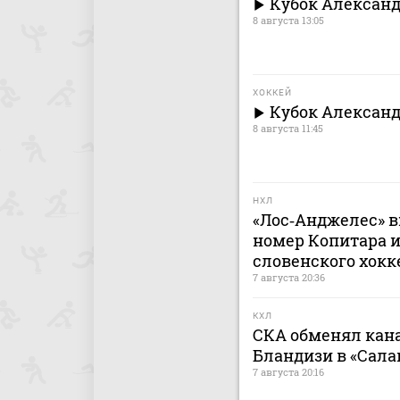
Кубок Александ
8 августа 13:05
ХОККЕЙ
Кубок Александ
8 августа 11:45
НХЛ
«Лос‑Анджелес» в
номер Копитара и
словенского хокк
7 августа 20:36
КХЛ
СКА обменял кан
Бландизи в «Сала
7 августа 20:16