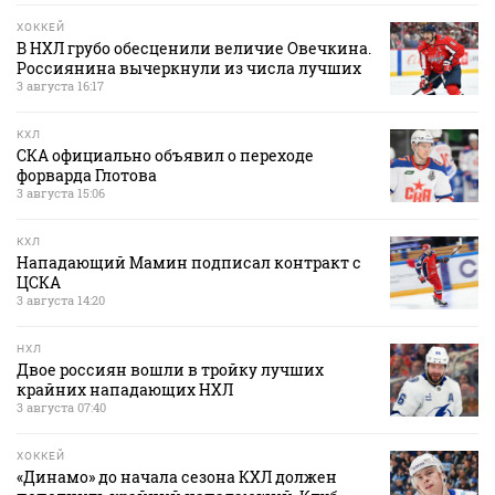
ХОККЕЙ
В НХЛ грубо обесценили величие Овечкина.
Россиянина вычеркнули из числа лучших
3 августа 16:17
КХЛ
СКА официально объявил о переходе
форварда Глотова
3 августа 15:06
КХЛ
Нападающий Мамин подписал контракт с
ЦСКА
3 августа 14:20
НХЛ
Двое россиян вошли в тройку лучших
крайних нападающих НХЛ
3 августа 07:40
ХОККЕЙ
«Динамо» до начала сезона КХЛ должен