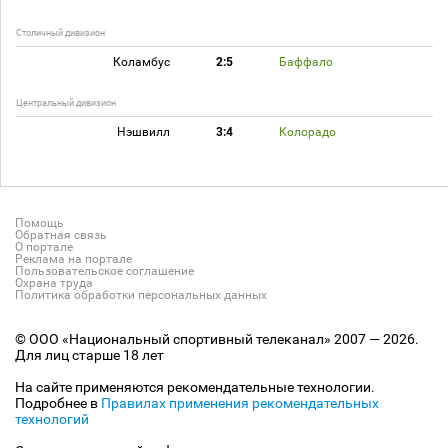
Столичный дивизион
Коламбус
2:5
Баффало
Центральный дивизион
Нэшвилл
3:4
Колорадо
Помощь
Обратная связь
О портале
Реклама на портале
Пользовательское соглашение
Охрана труда
Политика обработки персональных данных
© ООО «Национальный спортивный телеканал» 2007 — 2026.
Для лиц старше 18 лет
На сайте применяются рекомендательные технологии.
Подробнее в
Правилах применения рекомендательных
технологий