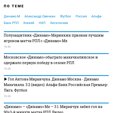
ПО ТЕМЕ
Динамо М
Александр Овечкин
Футбол
Россия
Альфа-
Банк РПЛ
Хоккей
НХЛ
Эксклюзив
Полузащитник «Динамо» Маринкин признан лучшим
игроком матча РПЛ с «Динамо» Мх
16:40
Московское «Динамо» обыграло махачкалинское и
одержало первую победу в сезоне РПЛ
16:26
Гол Антона Миранчука. Динамо Москва - Динамо
Махачкала. 3:2 (видео). Альфа-Банк Российская Премьер-
Лига. Футбол
16:26
«Динамо» — «Динамо» Мх — 3:1. Миранчук забил гол на
90+3‑й минуте матча РПЛ. Видео