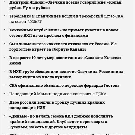
Дмитрий Яшкин: «Овечкин всегда говорил мне: «Копай,
руби». Ну я и рублю»
Терещенко и Епанчинцев вошли в тренерский штаб СКА
на сезон‑2026/27
Хоккейный клуб «Челны» не примет участия в новом
сезоне ВХЛ из‑за проблем с финансами
Сын знаменитого хоккеиста отказался от России. И с
гордостью играет за сборную Канады
В возрасте 19 лет умер воспитанник «Салавата Юлаева»
Ханов
В НХЛ грубо обесценили величие Овечкина. Россиянина
вычеркнули из числа лучших
СКА официально объявил о переходе форварда Глотова
Нападающий Мамин подписал контракт с ЦСКА
Двое россиян вошли в тройку лучших крайних
нападающих НХЛ
«Динамо» до начала сезона КХЛ должен пополнить
крайний нападающий. Клуб ведет переговоры с
Гусевым, но есть и другие кандидаты