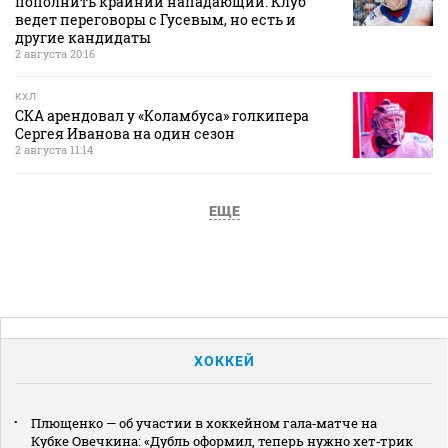
пополнить крайний нападающий. Клуб
ведет переговоры с Гусевым, но есть и
другие кандидаты
2 августа 20:16
КХЛ
СКА арендовал у «Коламбуса» голкипера
Сергея Иванова на один сезон
2 августа 11:14
ЕЩЕ
ХОККЕЙ
Плющенко — об участии в хоккейном гала‑матче на
Кубке Овечкина: «Дубль оформил, теперь нужно хет‑трик