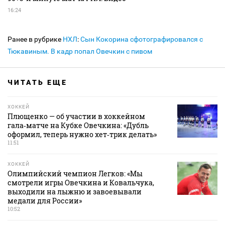
16:24
Ранее в рубрике
НХЛ
:
Сын Кокорина сфотографировался с
Тюкавиным. В кадр попал Овечкин с пивом
ЧИТАТЬ ЕЩЕ
ХОККЕЙ
Плющенко — об участии в хоккейном
гала‑матче на Кубке Овечкина: «Дубль
оформил, теперь нужно хет‑трик делать»
11:51
ХОККЕЙ
Олимпийский чемпион Легков: «Мы
смотрели игры Овечкина и Ковальчука,
выходили на лыжню и завоевывали
медали для России»
10:52