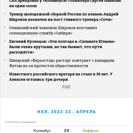
СКА арендовал у «Коламбуса» голкипера Сергея Иванова
на один сезон
Тренер молодежной сборной России по хоккею Андрей
Миронов назначен на пост главного тренера «Сочи»
Олимпийский чемпион Широков возглавил
селекционную службу «Сибири»
Евгений Кузнецов: «Эти полгода в «Салавате Юлаеве»
были очень крутыми, но так бывает, что пути
расходятся»
Шведский «Ферьестад» расторг контракт с канадцем
Футом из‑за протестов общественности
Известного российского вратаря не стало в 39 лет. У
Алексея остались три дочери
ЕЩЕ
НХЛ. 2022-23 . АПРЕЛЬ
Атлантический дивизион
Коламбус
2:5
Баффало