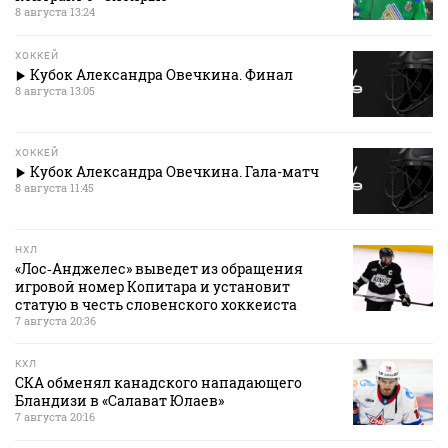
8 августа 13:24
ХОККЕЙ
Кубок Александра Овечкина. Финал
8 августа 13:05
ХОККЕЙ
Кубок Александра Овечкина. Гала-матч
8 августа 11:45
НХЛ
«Лос‑Анджелес» выведет из обращения
игровой номер Копитара и установит
статую в честь словенского хоккеиста
7 августа 20:36
КХЛ
СКА обменял канадского нападающего
Бландизи в «Салават Юлаев»
7 августа 20:16