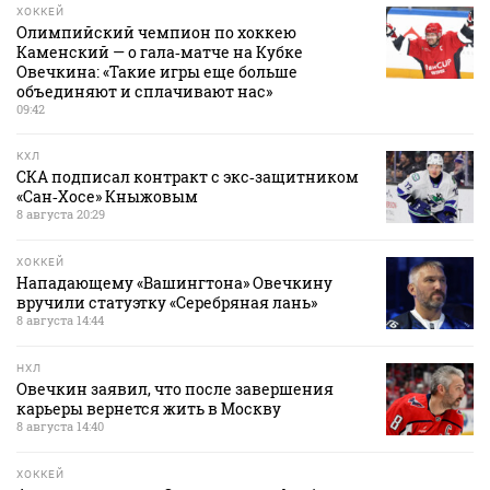
ХОККЕЙ
Олимпийский чемпион по хоккею
Каменский — о гала‑матче на Кубке
Овечкина: «Такие игры еще больше
объединяют и сплачивают нас»
09:42
КХЛ
СКА подписал контракт с экс‑защитником
«Сан‑Хосе» Кныжовым
8 августа 20:29
ХОККЕЙ
Нападающему «Вашингтона» Овечкину
вручили статуэтку «Серебряная лань»
8 августа 14:44
НХЛ
Овечкин заявил, что после завершения
карьеры вернется жить в Москву
8 августа 14:40
ХОККЕЙ