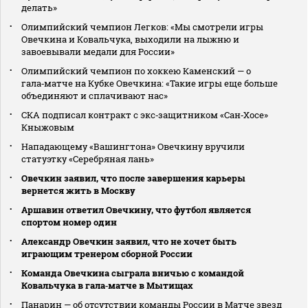
делать»
Олимпийский чемпион Легков: «Мы смотрели игры
Овечкина и Ковальчука, выходили на лыжню и
завоевывали медали для России»
Олимпийский чемпион по хоккею Каменский — о
гала‑матче на Кубке Овечкина: «Такие игры еще больше
объединяют и сплачивают нас»
СКА подписал контракт с экс‑защитником «Сан‑Хосе»
Кныжовым
Нападающему «Вашингтона» Овечкину вручили
статуэтку «Серебряная лань»
Овечкин заявил, что после завершения карьеры
вернется жить в Москву
Аршавин ответил Овечкину, что футбол является
спортом номер один
Александр Овечкин заявил, что не хочет быть
играющим тренером сборной России
Команда Овечкина сыграла вничью с командой
Ковальчука в гала‑матче в Мытищах
Панарин — об отсутствии команды России в Матче звезд