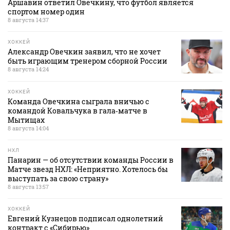
Аршавин ответил Овечкину, что футбол является
спортом номер один
8 августа 14:37
ХОККЕЙ
Александр Овечкин заявил, что не хочет
быть играющим тренером сборной России
8 августа 14:24
ХОККЕЙ
Команда Овечкина сыграла вничью с
командой Ковальчука в гала‑матче в
Мытищах
8 августа 14:04
НХЛ
Панарин — об отсутствии команды России в
Матче звезд НХЛ: «Неприятно. Хотелось бы
выступать за свою страну»
8 августа 13:57
ХОККЕЙ
Евгений Кузнецов подписал однолетний
контракт с «Сибирью»