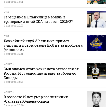
6 августа 13:51
КХЛ
Терещенко и Епанчинцев вошли в
тренерский штаб СКА на сезон‑2026/27
4 августа 20:03
ВХЛ
Хоккейный клуб «Челны» не примет
участия в новом сезоне ВХЛ из‑за проблем с
финансами
4 августа 15:31
ХОККЕЙ
Сын знаменитого хоккеиста отказался от
России. И с гордостью играет за сборную
Канады
4 августа 12:55
ХОККЕЙ
В возрасте 19 лет умер воспитанник
«Салавата Юлаева» Ханов
3 августа 23:46