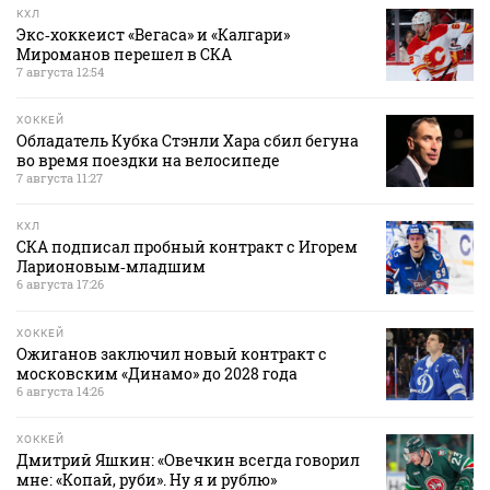
КХЛ
Экс‑хоккеист «Вегаса» и «Калгари»
Мироманов перешел в СКА
7 августа 12:54
ХОККЕЙ
Обладатель Кубка Стэнли Хара сбил бегуна
во время поездки на велосипеде
7 августа 11:27
КХЛ
СКА подписал пробный контракт с Игорем
Ларионовым‑младшим
6 августа 17:26
ХОККЕЙ
Ожиганов заключил новый контракт с
московским «Динамо» до 2028 года
6 августа 14:26
ХОККЕЙ
Дмитрий Яшкин: «Овечкин всегда говорил
мне: «Копай, руби». Ну я и рублю»