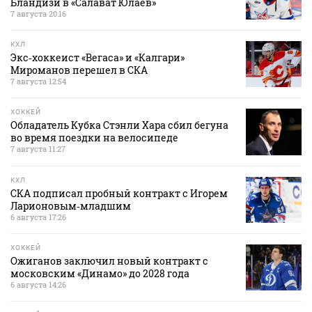
Бландизи в «Салават Юлаев»
7 августа 20:16
КХЛ
Экс‑хоккеист «Вегаса» и «Калгари»
Мироманов перешел в СКА
7 августа 12:54
ХОККЕЙ
Обладатель Кубка Стэнли Хара сбил бегуна
во время поездки на велосипеде
7 августа 11:27
КХЛ
СКА подписал пробный контракт с Игорем
Ларионовым‑младшим
6 августа 17:26
ХОККЕЙ
Ожиганов заключил новый контракт с
московским «Динамо» до 2028 года
6 августа 14:26