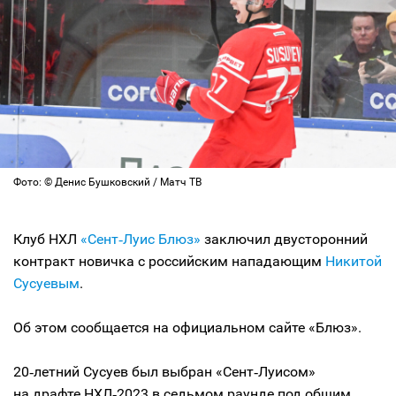
Фото: © Денис Бушковский / Матч ТВ
Клуб НХЛ
«Сент‑Луис Блюз»
заключил двусторонний
контракт новичка с российским нападающим
Никитой
Сусуевым
.
Об этом сообщается на официальном сайте «Блюз».
20‑летний Сусуев был выбран «Сент‑Луисом»
на драфте НХЛ‑2023 в седьмом раунде под общим