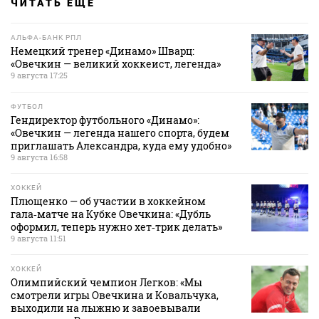
ЧИТАТЬ ЕЩЕ
АЛЬФА-БАНК РПЛ
Немецкий тренер «Динамо» Шварц:
«Овечкин — великий хоккеист, легенда»
9 августа 17:25
ФУТБОЛ
Гендиректор футбольного «Динамо»:
«Овечкин — легенда нашего спорта, будем
приглашать Александра, куда ему удобно»
9 августа 16:58
ХОККЕЙ
Плющенко — об участии в хоккейном
гала‑матче на Кубке Овечкина: «Дубль
оформил, теперь нужно хет‑трик делать»
9 августа 11:51
ХОККЕЙ
Олимпийский чемпион Легков: «Мы
смотрели игры Овечкина и Ковальчука,
выходили на лыжню и завоевывали