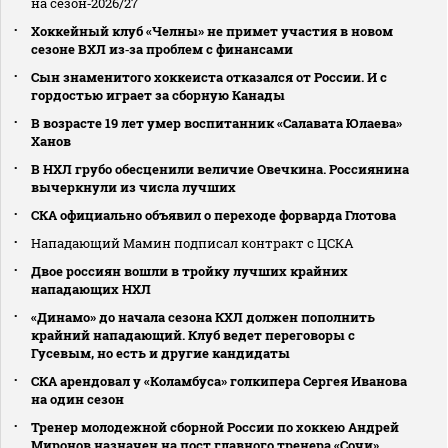
на сезон‑2026/27
Хоккейный клуб «Челны» не примет участия в новом
сезоне ВХЛ из‑за проблем с финансами
Сын знаменитого хоккеиста отказался от России. И с
гордостью играет за сборную Канады
В возрасте 19 лет умер воспитанник «Салавата Юлаева»
Ханов
В НХЛ грубо обесценили величие Овечкина. Россиянина
вычеркнули из числа лучших
СКА официально объявил о переходе форварда Глотова
Нападающий Мамин подписал контракт с ЦСКА
Двое россиян вошли в тройку лучших крайних
нападающих НХЛ
«Динамо» до начала сезона КХЛ должен пополнить
крайний нападающий. Клуб ведет переговоры с
Гусевым, но есть и другие кандидаты
СКА арендовал у «Коламбуса» голкипера Сергея Иванова
на один сезон
Тренер молодежной сборной России по хоккею Андрей
Миронов назначен на пост главного тренера «Сочи»