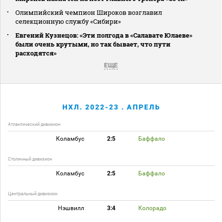
Олимпийский чемпион Широков возглавил
селекционную службу «Сибири»
Евгений Кузнецов: «Эти полгода в «Салавате Юлаеве»
были очень крутыми, но так бывает, что пути
расходятся»
ЕЩЕ
НХЛ. 2022-23 . АПРЕЛЬ
Атлантический дивизион
Коламбус
2:5
Баффало
Столичный дивизион
Коламбус
2:5
Баффало
Центральный дивизион
Нэшвилл
3:4
Колорадо