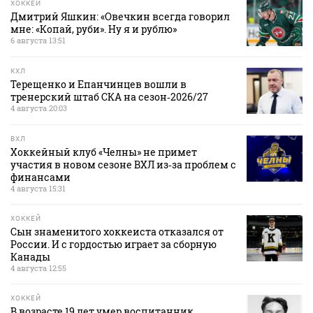
ХОККЕЙ
Дмитрий Яшкин: «Овечкин всегда говорил
мне: «Копай, руби». Ну я и рублю»
6 августа 13:51
КХЛ
Терещенко и Епанчинцев вошли в
тренерский штаб СКА на сезон‑2026/27
4 августа 20:03
ВХЛ
Хоккейный клуб «Челны» не примет
участия в новом сезоне ВХЛ из‑за проблем с
финансами
4 августа 15:31
ХОККЕЙ
Сын знаменитого хоккеиста отказался от
России. И с гордостью играет за сборную
Канады
4 августа 12:55
ХОККЕЙ
В возрасте 19 лет умер воспитанник