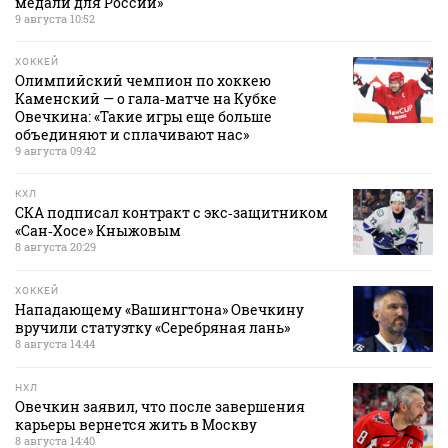
медали для России»
9 августа 10:52
ХОККЕЙ
Олимпийский чемпион по хоккею
Каменский — о гала‑матче на Кубке
Овечкина: «Такие игры еще больше
объединяют и сплачивают нас»
9 августа 09:42
КХЛ
СКА подписал контракт с экс‑защитником
«Сан‑Хосе» Кныжовым
8 августа 20:29
ХОККЕЙ
Нападающему «Вашингтона» Овечкину
вручили статуэтку «Серебряная лань»
8 августа 14:44
НХЛ
Овечкин заявил, что после завершения
карьеры вернется жить в Москву
8 августа 14:40