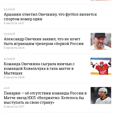
ХОККЕЙ
Аршавин ответил Овечкину, что футбол является
спортом номер один
8 августа 14:37
ХОККЕЙ
Александр Овечкин заявил, что не хочет
быть играющим тренером сборной России
8 августа 14:24
ХОККЕЙ
Команда Овечкина сыграла вничью с
командой Ковальчука в гала‑матче в
Мытищах
8 августа 14:04
НХЛ
Панарин — об отсутствии команды России в
Матче звезд НХЛ: «Неприятно. Хотелось бы
выступать за свою страну»
8 августа 13:57