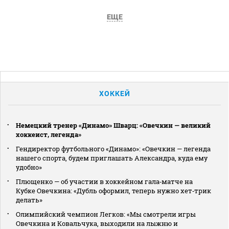
ЕЩЕ
ХОККЕЙ
Немецкий тренер «Динамо» Шварц: «Овечкин — великий
хоккеист, легенда»
Гендиректор футбольного «Динамо»: «Овечкин — легенда
нашего спорта, будем приглашать Александра, куда ему
удобно»
Плющенко — об участии в хоккейном гала‑матче на
Кубке Овечкина: «Дубль оформил, теперь нужно хет‑трик
делать»
Олимпийский чемпион Легков: «Мы смотрели игры
Овечкина и Ковальчука, выходили на лыжню и