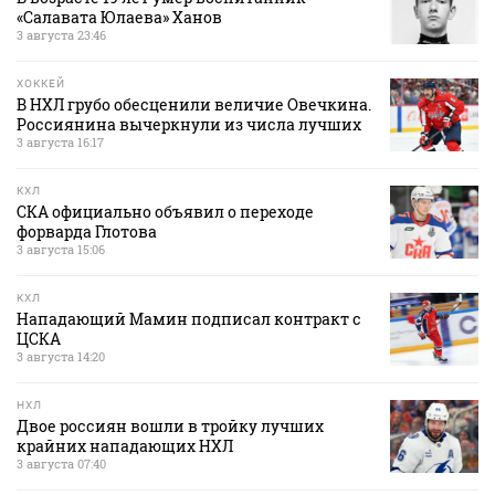
«Салавата Юлаева» Ханов
3 августа 23:46
ХОККЕЙ
В НХЛ грубо обесценили величие Овечкина.
Россиянина вычеркнули из числа лучших
3 августа 16:17
КХЛ
СКА официально объявил о переходе
форварда Глотова
3 августа 15:06
КХЛ
Нападающий Мамин подписал контракт с
ЦСКА
3 августа 14:20
НХЛ
Двое россиян вошли в тройку лучших
крайних нападающих НХЛ
3 августа 07:40