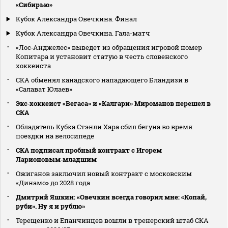
«Сибирью»
Кубок Александра Овечкина. Финал
Кубок Александра Овечкина. Гала-матч
«Лос‑Анджелес» выведет из обращения игровой номер
Копитара и установит статую в честь словенского
хоккеиста
СКА обменял канадского нападающего Бландизи в
«Салават Юлаев»
Экс‑хоккеист «Вегаса» и «Калгари» Мироманов перешел в
СКА
Обладатель Кубка Стэнли Хара сбил бегуна во время
поездки на велосипеде
СКА подписал пробный контракт с Игорем
Ларионовым‑младшим
Ожиганов заключил новый контракт с московским
«Динамо» до 2028 года
Дмитрий Яшкин: «Овечкин всегда говорил мне: «Копай,
руби». Ну я и рублю»
Терещенко и Епанчинцев вошли в тренерский штаб СКА