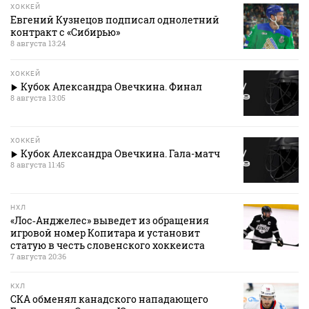
ХОККЕЙ
Евгений Кузнецов подписал однолетний
контракт с «Сибирью»
8 августа 13:24
ХОККЕЙ
Кубок Александра Овечкина. Финал
8 августа 13:05
ХОККЕЙ
Кубок Александра Овечкина. Гала-матч
8 августа 11:45
НХЛ
«Лос‑Анджелес» выведет из обращения
игровой номер Копитара и установит
статую в честь словенского хоккеиста
7 августа 20:36
КХЛ
СКА обменял канадского нападающего