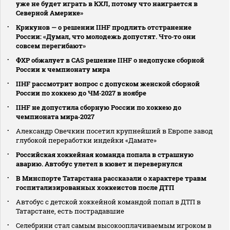
уже не будет играть в КХЛ, потому что наиграется в
Северной Америке»
Крикунов — о решении IIHF продлить отстранение
России: «Думал, что молодежь допустят. Что‑то они
совсем перегибают»
ФХР обжалует в CAS решение IIHF о недопуске сборной
России к чемпионату мира
IIHF рассмотрит вопрос с допуском женской сборной
России по хоккею до ЧМ‑2027 в ноябре
IIHF не допустила сборную России по хоккею до
чемпионата мира‑2027
Александр Овечкин посетил крупнейший в Европе завод
глубокой переработки индейки «Дамате»
Российская хоккейная команда попала в страшную
аварию. Автобус улетел в кювет и перевернулся
В Минспорте Татарстана рассказали о характере травм
госпитализированных хоккеистов после ДТП
Автобус с детской хоккейной командой попал в ДТП в
Татарстане, есть пострадавшие
Селебрини стал самым высокооплачиваемым игроком в