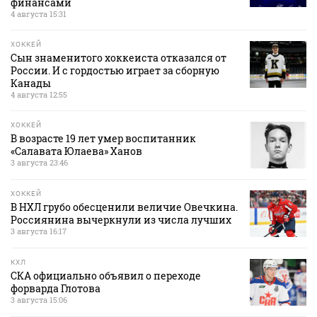
финансами
4 августа 15:31
ХОККЕЙ
Сын знаменитого хоккеиста отказался от
России. И с гордостью играет за сборную
Канады
4 августа 12:55
ХОККЕЙ
В возрасте 19 лет умер воспитанник
«Салавата Юлаева» Ханов
3 августа 23:46
ХОККЕЙ
В НХЛ грубо обесценили величие Овечкина.
Россиянина вычеркнули из числа лучших
3 августа 16:17
КХЛ
СКА официально объявил о переходе
форварда Глотова
3 августа 15:06