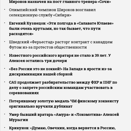
Миронов назначен на пост главного тренера «Сочи»
Олимпийский чемпион Широков возглавил
селекционную службу «Сибири»
Евгений Кузнецов: «Эти полгода в «Салавате Юлаеве»
были очень крутыми, но так бывает, что пути
расходятся»
Шведский «Ферьестад» расторг контракт с канадцем
Футом из‑за протестов общественности
Известного российского вратаря не стало в 39 лет. У
Алексея остались три дочери
«Без России это не хоккей!» На Западе в ярости из-за
дискриминации нашей сборной
CAS продолжает разбирательство между ФХР и IIHF по
делу о запрете российским командам участвовать в
соревнованиях
Потерявшему золотую медаль ЧМ финскому хоккеисту
оригинально вручили дубликат
Умер бывший вратарь «Амура» и «Локомотива» Алексей
Мурыгин
Крикунов: «Думаю, Овечкин, когда вернется в Россию,