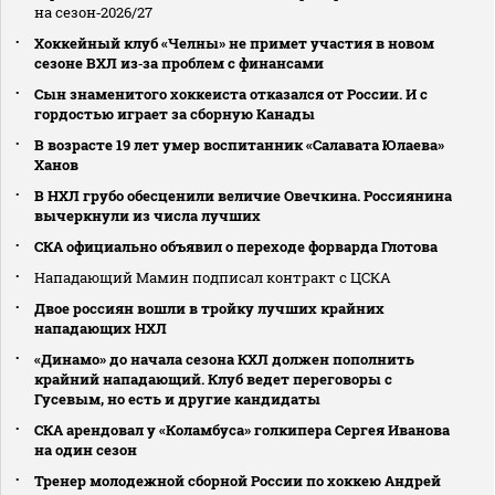
на сезон‑2026/27
Хоккейный клуб «Челны» не примет участия в новом
сезоне ВХЛ из‑за проблем с финансами
Сын знаменитого хоккеиста отказался от России. И с
гордостью играет за сборную Канады
В возрасте 19 лет умер воспитанник «Салавата Юлаева»
Ханов
В НХЛ грубо обесценили величие Овечкина. Россиянина
вычеркнули из числа лучших
СКА официально объявил о переходе форварда Глотова
Нападающий Мамин подписал контракт с ЦСКА
Двое россиян вошли в тройку лучших крайних
нападающих НХЛ
«Динамо» до начала сезона КХЛ должен пополнить
крайний нападающий. Клуб ведет переговоры с
Гусевым, но есть и другие кандидаты
СКА арендовал у «Коламбуса» голкипера Сергея Иванова
на один сезон
Тренер молодежной сборной России по хоккею Андрей