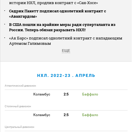
истории НХЛ, продлив контракт с «Сан‑Хосе»
Седрик Пакетт подписал однолетний контракт с
«Авангардом»
В США пошли на крайние меры ради суперталанта из
России. Теперь обязан разрывать НХЛ!
«Ак Барс» подписал однолетний контракт с нападающим
Артемом Галимовым
ЕЩЕ
НХЛ. 2022-23 . АПРЕЛЬ
Атлантический дивизион
Коламбус
2:5
Баффало
Столичный дивизион
Коламбус
2:5
Баффало
Центральный дивизион