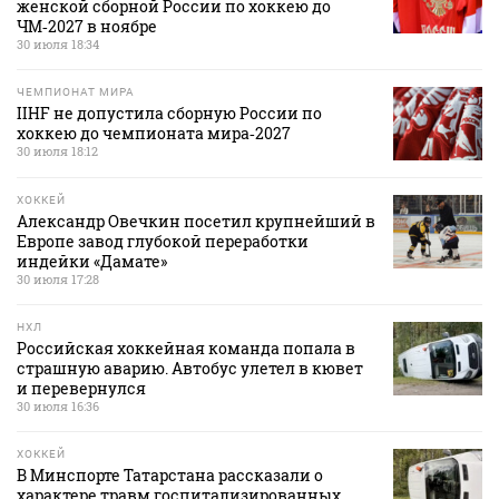
женской сборной России по хоккею до
ЧМ‑2027 в ноябре
30 июля 18:34
ЧЕМПИОНАТ МИРА
IIHF не допустила сборную России по
хоккею до чемпионата мира‑2027
30 июля 18:12
ХОККЕЙ
Александр Овечкин посетил крупнейший в
Европе завод глубокой переработки
индейки «Дамате»
30 июля 17:28
НХЛ
Российская хоккейная команда попала в
страшную аварию. Автобус улетел в кювет
и перевернулся
30 июля 16:36
ХОККЕЙ
В Минспорте Татарстана рассказали о
характере травм госпитализированных