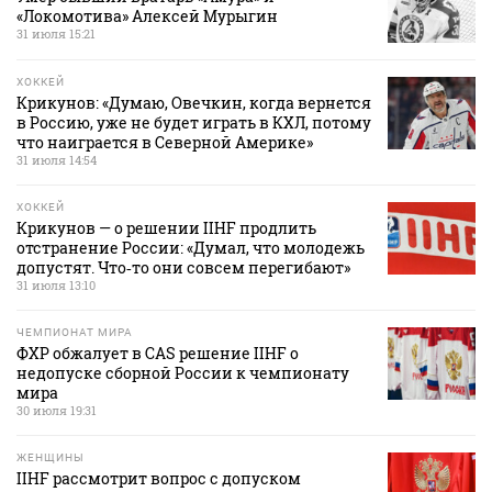
«Локомотива» Алексей Мурыгин
31 июля 15:21
ХОККЕЙ
Крикунов: «Думаю, Овечкин, когда вернется
в Россию, уже не будет играть в КХЛ, потому
что наиграется в Северной Америке»
31 июля 14:54
ХОККЕЙ
Крикунов — о решении IIHF продлить
отстранение России: «Думал, что молодежь
допустят. Что‑то они совсем перегибают»
31 июля 13:10
ЧЕМПИОНАТ МИРА
ФХР обжалует в CAS решение IIHF о
недопуске сборной России к чемпионату
мира
30 июля 19:31
ЖЕНЩИНЫ
IIHF рассмотрит вопрос с допуском