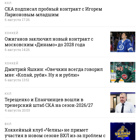
КХЛ
СКА подписал пробный контракт с Игорем
Ларионовым‑младшим
6 августа 17:26
ХОККЕЙ
Ожиганов заключил новый контракт с
московским «Динамо» до 2028 года
6 августа 14:26
ХОККЕЙ
Дмитрий Яшкин: «Овечкин всегда говорил
мне: «Копай, руби». Ну я и рублю»
6 августа 13:51
КХЛ
Терещенко и Епанчинцев вошли в
тренерский штаб СКА на сезон‑2026/27
4 августа 20:03
ВХЛ
Хоккейный клуб «Челны» не примет
участия в новом сезоне ВХЛ из‑за проблем с