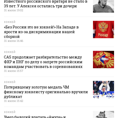
Известного российского вратаря не стало в
39 лет. У Алексея остались три дочери
31 июля 19:02
ХОККЕЙ
«Без России это не хоккей!» На Западе в
ярости из-за дискриминации нашей
сборной
31 июля 16:46
ХОККЕЙ
CAS продолжает разбирательство между
ФХР и IIHF по делу о запрете российским
командам участвовать в соревнованиях
31 июля 15:57
ХОККЕЙ
Потерявшему золотую медаль ЧМ
финскому хоккеисту оригинально вручили
дубликат
31 июля 15:42
ХОККЕЙ
Умер бывший вратарь «Амура» и