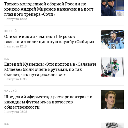
Тренер молодежной сборной России по
хоккею Андрей Миронов назначен на пост
главного тренера «Сочи»
1 августа 12:32
ХОККЕЙ
Олимпийский чемпион Широков
возглавил селекционную службу «Сибири»
1 августа 12:18
КХЛ
Евгений Кузнецов: «Эти полгода в «Салавате
Юлаеве» были очень крутыми, но так
бывает, что пути расходятся»
1 августа 11:33
ХОККЕЙ
Шведский «Ферьестад» расторг контракт с
канадцем Футом из‑за протестов
общественности
1 августа 03:25
КХЛ