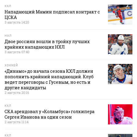
КХЛ
Нападающий Мамин подписал контракт с
ЦСКА
3 августа 14:20
НХЛ
Двое россиян вошли в тройку лучших
крайних нападающих НХЛ
3 августа 07:40
ХОККЕЙ
«Динамо» до начала сезона КХЛ должен
пополнить крайний нападающий. Клуб
ведет переговоры с Гусевым, но есть и
другие кандидаты
2 августа 20:16
КХЛ
СКА арендовал у «Коламбуса» голкипера
Сергея Иванова на один сезон
2 августа 11:14
КХЛ