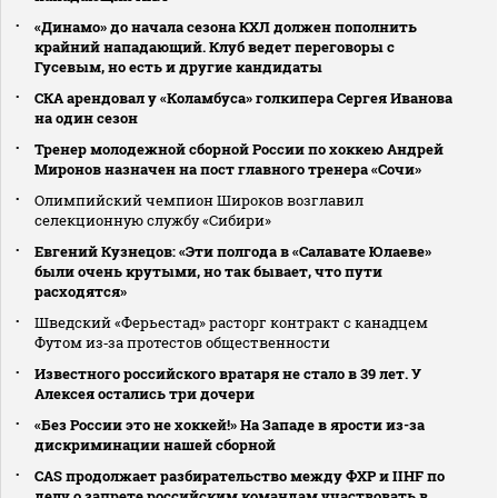
«Динамо» до начала сезона КХЛ должен пополнить
крайний нападающий. Клуб ведет переговоры с
Гусевым, но есть и другие кандидаты
СКА арендовал у «Коламбуса» голкипера Сергея Иванова
на один сезон
Тренер молодежной сборной России по хоккею Андрей
Миронов назначен на пост главного тренера «Сочи»
Олимпийский чемпион Широков возглавил
селекционную службу «Сибири»
Евгений Кузнецов: «Эти полгода в «Салавате Юлаеве»
были очень крутыми, но так бывает, что пути
расходятся»
Шведский «Ферьестад» расторг контракт с канадцем
Футом из‑за протестов общественности
Известного российского вратаря не стало в 39 лет. У
Алексея остались три дочери
«Без России это не хоккей!» На Западе в ярости из-за
дискриминации нашей сборной
CAS продолжает разбирательство между ФХР и IIHF по
делу о запрете российским командам участвовать в