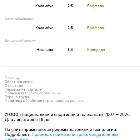
Коламбус
2:5
Баффало
Столичный дивизион
Коламбус
2:5
Баффало
Центральный дивизион
Нэшвилл
3:4
Колорадо
Помощь
Обратная связь
О портале
Реклама на портале
Пользовательское соглашение
Охрана труда
Политика обработки персональных данных
© ООО «Национальный спортивный телеканал» 2007 — 2026.
Для лиц старше 18 лет
На сайте применяются рекомендательные технологии.
Подробнее в
Правилах применения рекомендательных
технологий