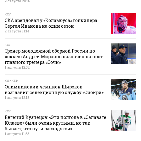
2 августа 20:16
КХЛ
СКА арендовал у «Коламбуса» голкипера
Сергея Иванова на один сезон
2 августа 11:14
КХЛ
Тренер молодежной сборной России по
хоккею Андрей Миронов назначен на пост
главного тренера «Сочи»
1 августа 12:32
ХОККЕЙ
Олимпийский чемпион Широков
возглавил селекционную службу «Сибири»
1 августа 12:18
КХЛ
Евгений Кузнецов: «Эти полгода в «Салавате
Юлаеве» были очень крутыми, но так
бывает, что пути расходятся»
1 августа 11:33