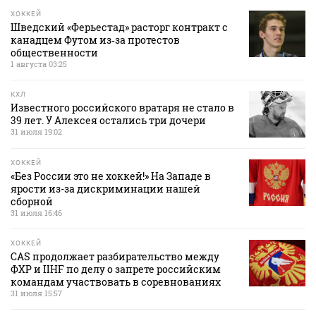
ХОККЕЙ
Шведский «Ферьестад» расторг контракт с
канадцем Футом из‑за протестов
общественности
1 августа 03:25
КХЛ
Известного российского вратаря не стало в
39 лет. У Алексея остались три дочери
31 июля 19:02
ХОККЕЙ
«Без России это не хоккей!» На Западе в
ярости из-за дискриминации нашей
сборной
31 июля 16:46
ХОККЕЙ
CAS продолжает разбирательство между
ФХР и IIHF по делу о запрете российским
командам участвовать в соревнованиях
31 июля 15:57