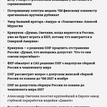
соревнованиях
Потерявшему золотую медаль ЧМ финскому хоккеисту
оригинально вручили дубликат
Умер бывший вратарь «Амура» и «Локомотива» Алексей
Мурыгин
Крикунов: «Думаю, Овечкин, когда вернется в Россию,
уже не будет играть в КХЛ, потому что наиграется в
Северной Америке»
Крикунов — о решении IIHF продлить отстранение
России: «Думал, что молодежь допустят. Что‑то они
совсем перегибают»
ФХР обжалует в CAS решение IIHF о недопуске сборной
России к чемпионату мира
IIHF рассмотрит вопрос с допуском женской сборной
России по хоккею до ЧМ‑2027 в ноябре
IIHF не допустила сборную России по хоккею до
чемпионата мира‑2027
Александр Овечкин посетил крупнейший в Европе завод
глубокой переработки индейки «Дамате»
Российская хоккейная команда попала в страшную