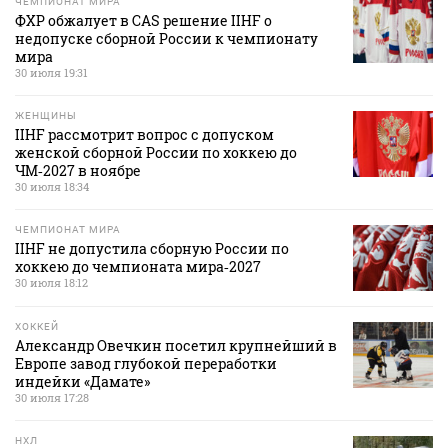
ЧЕМПИОНАТ МИРА
ФХР обжалует в CAS решение IIHF о
недопуске сборной России к чемпионату
мира
30 июля 19:31
ЖЕНЩИНЫ
IIHF рассмотрит вопрос с допуском
женской сборной России по хоккею до
ЧМ‑2027 в ноябре
30 июля 18:34
ЧЕМПИОНАТ МИРА
IIHF не допустила сборную России по
хоккею до чемпионата мира‑2027
30 июля 18:12
ХОККЕЙ
Александр Овечкин посетил крупнейший в
Европе завод глубокой переработки
индейки «Дамате»
30 июля 17:28
НХЛ