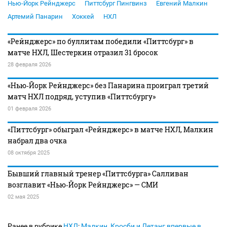
Нью-Йорк Рейнджерс
Питтсбург Пингвинз
Евгений Малкин
Артемий Панарин
Хоккей
НХЛ
«Рейнджерс» по буллитам победили «Питтсбург» в
матче НХЛ, Шестеркин отразил 31 бросок
28 февраля 2026
«Нью‑Йорк Рейнджерс» без Панарина проиграл третий
матч НХЛ подряд, уступив «Питтсбургу»
01 февраля 2026
«Питтсбург» обыграл «Рейнджерс» в матче НХЛ, Малкин
набрал два очка
08 октября 2025
Бывший главный тренер «Питтсбурга» Салливан
возглавит «Нью‑Йорк Рейнджерс» — СМИ
02 мая 2025
Ранее в рубрике
НХЛ
:
Малкин, Кросби и Летанг впервые в