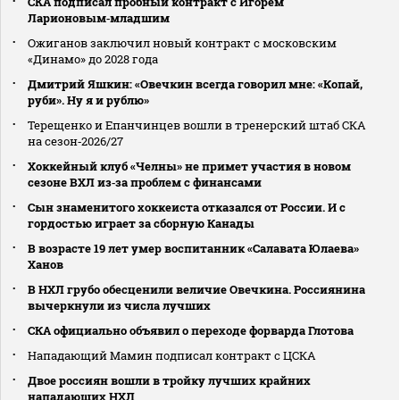
СКА подписал пробный контракт с Игорем
Ларионовым‑младшим
Ожиганов заключил новый контракт с московским
«Динамо» до 2028 года
Дмитрий Яшкин: «Овечкин всегда говорил мне: «Копай,
руби». Ну я и рублю»
Терещенко и Епанчинцев вошли в тренерский штаб СКА
на сезон‑2026/27
Хоккейный клуб «Челны» не примет участия в новом
сезоне ВХЛ из‑за проблем с финансами
Сын знаменитого хоккеиста отказался от России. И с
гордостью играет за сборную Канады
В возрасте 19 лет умер воспитанник «Салавата Юлаева»
Ханов
В НХЛ грубо обесценили величие Овечкина. Россиянина
вычеркнули из числа лучших
СКА официально объявил о переходе форварда Глотова
Нападающий Мамин подписал контракт с ЦСКА
Двое россиян вошли в тройку лучших крайних
нападающих НХЛ