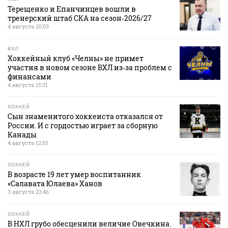
Терещенко и Епанчинцев вошли в
тренерский штаб СКА на сезон‑2026/27
4 августа 20:03
ВХЛ
Хоккейный клуб «Челны» не примет
участия в новом сезоне ВХЛ из‑за проблем с
финансами
4 августа 15:31
ХОККЕЙ
Сын знаменитого хоккеиста отказался от
России. И с гордостью играет за сборную
Канады
4 августа 12:55
ХОККЕЙ
В возрасте 19 лет умер воспитанник
«Салавата Юлаева» Ханов
3 августа 23:46
ХОККЕЙ
В НХЛ грубо обесценили величие Овечкина.