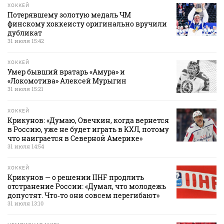
ХОККЕЙ
Потерявшему золотую медаль ЧМ
финскому хоккеисту оригинально вручили
дубликат
31 июля 15:42
ХОККЕЙ
Умер бывший вратарь «Амура» и
«Локомотива» Алексей Мурыгин
31 июля 15:21
ХОККЕЙ
Крикунов: «Думаю, Овечкин, когда вернется
в Россию, уже не будет играть в КХЛ, потому
что наиграется в Северной Америке»
31 июля 14:54
ХОККЕЙ
Крикунов — о решении IIHF продлить
отстранение России: «Думал, что молодежь
допустят. Что‑то они совсем перегибают»
31 июля 13:10