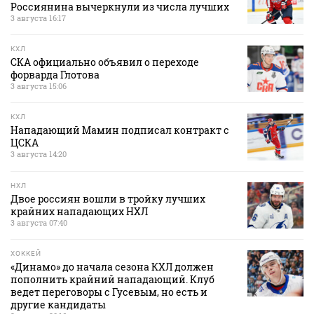
Россиянина вычеркнули из числа лучших
3 августа 16:17
КХЛ
СКА официально объявил о переходе
форварда Глотова
3 августа 15:06
КХЛ
Нападающий Мамин подписал контракт с
ЦСКА
3 августа 14:20
НХЛ
Двое россиян вошли в тройку лучших
крайних нападающих НХЛ
3 августа 07:40
ХОККЕЙ
«Динамо» до начала сезона КХЛ должен
пополнить крайний нападающий. Клуб
ведет переговоры с Гусевым, но есть и
другие кандидаты