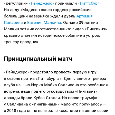
«регулярки» «
Рейнджерс»
принимали
«Питтсбург
».
На льду «Мэдисон-сквер-гарден» российские
болельщики наверняка ждали дуэль
Артемия
Панарина
и
Евгения Малкина
. Однако 39-летний
Малкин затмил соотечественника: лидер «Пингвинз»
красиво отметил историческое событие и устроил
тренеру праздник.
Принципиальный матч
«Рейнджерс» предстояло провести первую игру
в сезоне против «Питтсбурга». Для главного тренера
клуба из Нью-Йорка Майка Салливана это особенная
встреча, ведь под его руководством «Пингвинз»
дважды брали Кубок Стэнли. Но после триумфа
у Салливана с «пингвинами» мало что получалось —
с 2018 года он не выиграл с командой ни одной серии