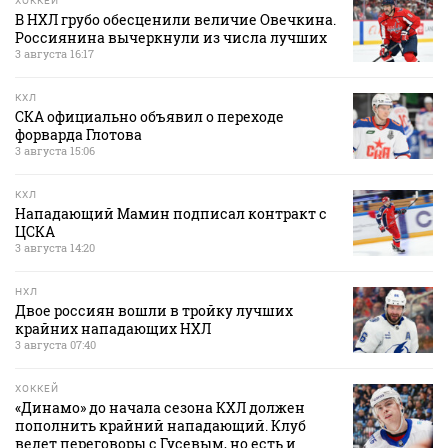
ХОККЕЙ
В НХЛ грубо обесценили величие Овечкина.
Россиянина вычеркнули из числа лучших
3 августа 16:17
КХЛ
СКА официально объявил о переходе
форварда Глотова
3 августа 15:06
КХЛ
Нападающий Мамин подписал контракт с
ЦСКА
3 августа 14:20
НХЛ
Двое россиян вошли в тройку лучших
крайних нападающих НХЛ
3 августа 07:40
ХОККЕЙ
«Динамо» до начала сезона КХЛ должен
пополнить крайний нападающий. Клуб
ведет переговоры с Гусевым, но есть и