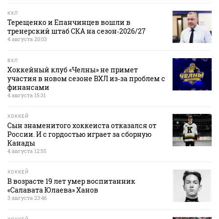
КХЛ
Терещенко и Епанчинцев вошли в
тренерский штаб СКА на сезон‑2026/27
4 августа 20:03
ВХЛ
Хоккейный клуб «Челны» не примет
участия в новом сезоне ВХЛ из‑за проблем с
финансами
4 августа 15:31
ХОККЕЙ
Сын знаменитого хоккеиста отказался от
России. И с гордостью играет за сборную
Канады
4 августа 12:55
ХОККЕЙ
В возрасте 19 лет умер воспитанник
«Салавата Юлаева» Ханов
3 августа 23:46