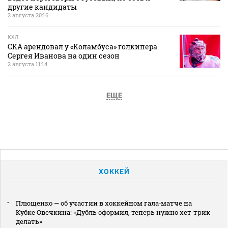
другие кандидаты
2 августа 20:16
КХЛ
СКА арендовал у «Коламбуса» голкипера
Сергея Иванова на один сезон
2 августа 11:14
ЕЩЕ
ХОККЕЙ
Плющенко — об участии в хоккейном гала‑матче на
Кубке Овечкина: «Дубль оформил, теперь нужно хет‑трик
делать»