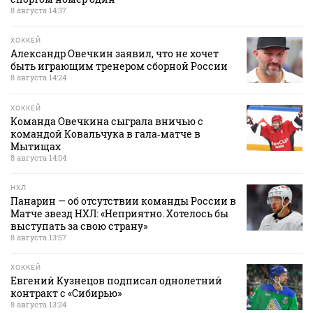
8 августа 14:37
ХОККЕЙ
Александр Овечкин заявил, что не хочет
быть играющим тренером сборной России
8 августа 14:24
ХОККЕЙ
Команда Овечкина сыграла вничью с
командой Ковальчука в гала‑матче в
Мытищах
8 августа 14:04
НХЛ
Панарин — об отсутствии команды России в
Матче звезд НХЛ: «Неприятно. Хотелось бы
выступать за свою страну»
8 августа 13:57
ХОККЕЙ
Евгений Кузнецов подписал однолетний
контракт с «Сибирью»
8 августа 13:24