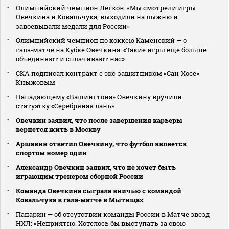
Олимпийский чемпион Легков: «Мы смотрели игры
Овечкина и Ковальчука, выходили на лыжню и
завоевывали медали для России»
Олимпийский чемпион по хоккею Каменский — о
гала‑матче на Кубке Овечкина: «Такие игры еще больше
объединяют и сплачивают нас»
СКА подписал контракт с экс‑защитником «Сан‑Хосе»
Кныжовым
Нападающему «Вашингтона» Овечкину вручили
статуэтку «Серебряная лань»
Овечкин заявил, что после завершения карьеры
вернется жить в Москву
Аршавин ответил Овечкину, что футбол является
спортом номер один
Александр Овечкин заявил, что не хочет быть
играющим тренером сборной России
Команда Овечкина сыграла вничью с командой
Ковальчука в гала‑матче в Мытищах
Панарин — об отсутствии команды России в Матче звезд
НХЛ: «Неприятно. Хотелось бы выступать за свою