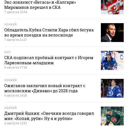
Экс‑хоккеист «Вегаса» и «Калгари»
Мироманов перешел в СКА
7 августа 12:54
ХОККЕЙ
Обладатель Кубка Стэнли Хара сбил бегуна
во время поездки на велосипеде
7 августа 11:27
КХЛ
СКА подписал пробный контракт с Игорем
Ларионовым‑младшим
6 августа 17:26
ХОККЕЙ
Ожиганов заключил новый контракт с
московским «Динамо» до 2028 года
6 августа 14:26
ХОККЕЙ
Дмитрий Яшкин: «Овечкин всегда говорил
мне: «Копай, руби». Ну я и рублю»
6 августа 13:51