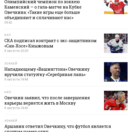
Олимпийский чемпион по хоккею
Каменский — о гала‑матче на Кубке
Овечкина: «Такие игры еще больше
объединяют и сплачивают нас»
09:42
КХЛ
СКА подписал контракт с экс‑защитником
«Сан‑Хосе» Кныжовым
8 августа 20:29
ХОККЕЙ
Нападающему «Вашингтона» Овечкину
вручили статуэтку «Серебряная лань»
8 августа 14:44
НХЛ
Овечкин заявил, что после завершения
карьеры вернется жить в Москву
8 августа 14:40
ХОККЕЙ
Аршавин ответил Овечкину, что футбол является
спортом номер один