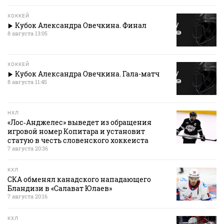
ХОККЕЙ
Кубок Александра Овечкина. Финал
8 августа 13:05
ХОККЕЙ
Кубок Александра Овечкина. Гала-матч
8 августа 11:45
НХЛ
«Лос‑Анджелес» выведет из обращения
игровой номер Копитара и установит
статую в честь словенского хоккеиста
7 августа 20:36
КХЛ
СКА обменял канадского нападающего
Бландизи в «Салават Юлаев»
7 августа 20:16
КХЛ