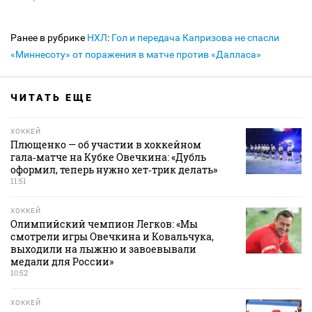
Ранее в рубрике
НХЛ
:
Гол и передача Капризова не спасли
«Миннесоту» от поражения в матче против «Далласа»
ЧИТАТЬ ЕЩЕ
ХОККЕЙ
Плющенко — об участии в хоккейном
гала‑матче на Кубке Овечкина: «Дубль
оформил, теперь нужно хет‑трик делать»
11:51
ХОККЕЙ
Олимпийский чемпион Легков: «Мы
смотрели игры Овечкина и Ковальчука,
выходили на лыжню и завоевывали
медали для России»
10:52
ХОККЕЙ