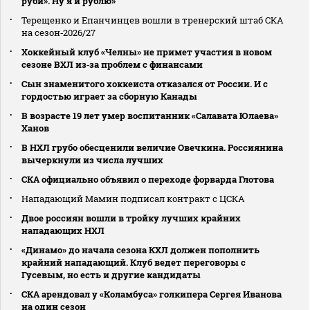
руби». Ну я и рублю»
Терещенко и Епанчинцев вошли в тренерский штаб СКА
на сезон‑2026/27
Хоккейный клуб «Челны» не примет участия в новом
сезоне ВХЛ из‑за проблем с финансами
Сын знаменитого хоккеиста отказался от России. И с
гордостью играет за сборную Канады
В возрасте 19 лет умер воспитанник «Салавата Юлаева»
Ханов
В НХЛ грубо обесценили величие Овечкина. Россиянина
вычеркнули из числа лучших
СКА официально объявил о переходе форварда Глотова
Нападающий Мамин подписал контракт с ЦСКА
Двое россиян вошли в тройку лучших крайних
нападающих НХЛ
«Динамо» до начала сезона КХЛ должен пополнить
крайний нападающий. Клуб ведет переговоры с
Гусевым, но есть и другие кандидаты
СКА арендовал у «Коламбуса» голкипера Сергея Иванова
на один сезон