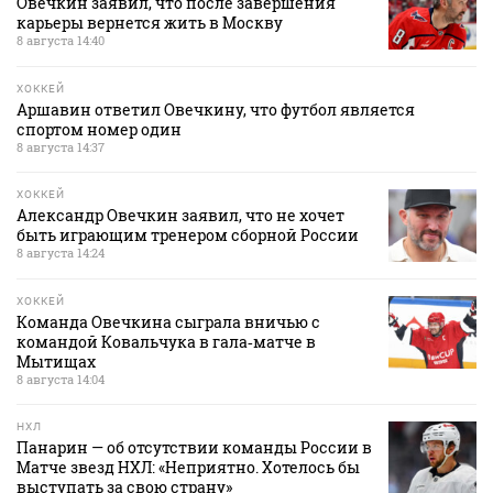
Овечкин заявил, что после завершения
карьеры вернется жить в Москву
8 августа 14:40
ХОККЕЙ
Аршавин ответил Овечкину, что футбол является
спортом номер один
8 августа 14:37
ХОККЕЙ
Александр Овечкин заявил, что не хочет
быть играющим тренером сборной России
8 августа 14:24
ХОККЕЙ
Команда Овечкина сыграла вничью с
командой Ковальчука в гала‑матче в
Мытищах
8 августа 14:04
НХЛ
Панарин — об отсутствии команды России в
Матче звезд НХЛ: «Неприятно. Хотелось бы
выступать за свою страну»