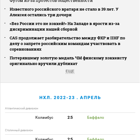
Футом из‑за протестов общественности
Известного российского вратаря не стало в 39 лет. У
Алексея остались три дочери
«Без России это не хоккей!» На Западе в ярости из-за
дискриминации нашей сборной
CAS продолжает разбирательство между ФХР и IIHF по
делу о запрете российским командам участвовать в
соревнованиях
Потерявшему золотую медаль ЧМ финскому хоккеисту
оригинально вручили дубликат
ЕЩЕ
НХЛ. 2022-23 . АПРЕЛЬ
Атлантический дивизион
Коламбус
2:5
Баффало
Столичный дивизион
Коламбус
2:5
Баффало