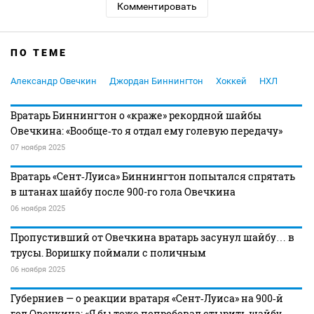
Комментировать
ПО ТЕМЕ
Александр Овечкин
Джордан Биннингтон
Хоккей
НХЛ
Вратарь Биннингтон о «краже» рекордной шайбы
Овечкина: «Вообще‑то я отдал ему голевую передачу»
07 ноября 2025
Вратарь «Сент‑Луиса» Биннингтон попытался спрятать
в штанах шайбу после 900-го гола Овечкина
06 ноября 2025
Пропустивший от Овечкина вратарь засунул шайбу… в
трусы. Воришку поймали с поличным
06 ноября 2025
Губерниев — о реакции вратаря «Сент‑Луиса» на 900‑й
гол Овечкина: «Я бы тоже попробовал стырить шайбу,