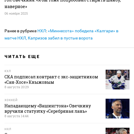
наверное»
06 ноября 2025
Ранее в рубрике
НХЛ
:
«Миннесота» победила «Калгари» в
матче НХЛ, Капризов забил в пустые ворота
ЧИТАТЬ ЕЩЕ
КХЛ
СКА подписал контракт с экс‑защитником
«Сан‑Хосе» Кныжовым
8 августа 20:29
ХОККЕЙ
Нападающему «Вашингтона» Овечкину
вручили статуэтку «Серебряная лань»
8 августа 14:44
НХЛ