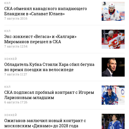
КХЛ
СКА обменял канадского нападающего
Бландизи в «Салават Юлаев»
7 августа 20:16
КХЛ
Экс‑хоккеист «Вегаса» и «Калгари»
Мироманов перешел в СКА
7 августа 12:54
ХОККЕЙ
Обладатель Кубка Стэнли Хара сбил бегуна
во время поездки на велосипеде
7 августа 11:27
КХЛ
СКА подписал пробный контракт с Игорем
Ларионовым‑младшим
6 августа 17:26
ХОККЕЙ
Ожиганов заключил новый контракт с
московским «Динамо» до 2028 года