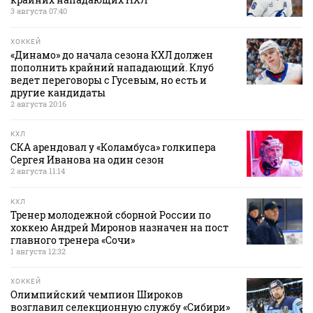
3 августа 07:40
ХОККЕЙ
«Динамо» до начала сезона КХЛ должен
пополнить крайний нападающий. Клуб
ведет переговоры с Гусевым, но есть и
другие кандидаты
2 августа 20:16
КХЛ
СКА арендовал у «Коламбуса» голкипера
Сергея Иванова на один сезон
2 августа 11:14
КХЛ
Тренер молодежной сборной России по
хоккею Андрей Миронов назначен на пост
главного тренера «Сочи»
1 августа 12:32
ХОККЕЙ
Олимпийский чемпион Широков
возглавил селекционную службу «Сибири»