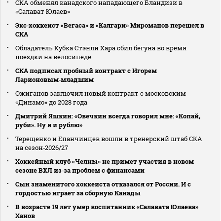
СКА обменял канадского нападающего Бландизи в
«Салават Юлаев»
Экс‑хоккеист «Вегаса» и «Калгари» Мироманов перешел в
СКА
Обладатель Кубка Стэнли Хара сбил бегуна во время
поездки на велосипеде
СКА подписал пробный контракт с Игорем
Ларионовым‑младшим
Ожиганов заключил новый контракт с московским
«Динамо» до 2028 года
Дмитрий Яшкин: «Овечкин всегда говорил мне: «Копай,
руби». Ну я и рублю»
Терещенко и Епанчинцев вошли в тренерский штаб СКА
на сезон‑2026/27
Хоккейный клуб «Челны» не примет участия в новом
сезоне ВХЛ из‑за проблем с финансами
Сын знаменитого хоккеиста отказался от России. И с
гордостью играет за сборную Канады
В возрасте 19 лет умер воспитанник «Салавата Юлаева»
Ханов