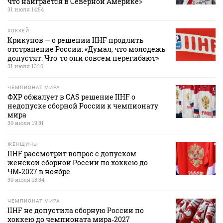
что наиграется в Северной Америке»
31 июля 14:54
ХОККЕЙ
Крикунов — о решении IIHF продлить
отстранение России: «Думал, что молодежь
допустят. Что‑то они совсем перегибают»
31 июля 13:10
ЧЕМПИОНАТ МИРА
ФХР обжалует в CAS решение IIHF о
недопуске сборной России к чемпионату
мира
30 июля 19:31
ЖЕНЩИНЫ
IIHF рассмотрит вопрос с допуском
женской сборной России по хоккею до
ЧМ‑2027 в ноябре
30 июля 18:34
ЧЕМПИОНАТ МИРА
IIHF не допустила сборную России по
хоккею до чемпионата мира‑2027