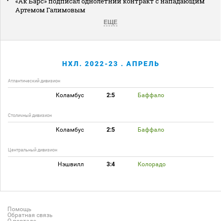
«Ак Барс» подписал однолетний контракт с нападающим
Артемом Галимовым
ЕЩЕ
НХЛ. 2022-23 . АПРЕЛЬ
Атлантический дивизион
Коламбус
2:5
Баффало
Столичный дивизион
Коламбус
2:5
Баффало
Центральный дивизион
Нэшвилл
3:4
Колорадо
Помощь
Обратная связь
О портале