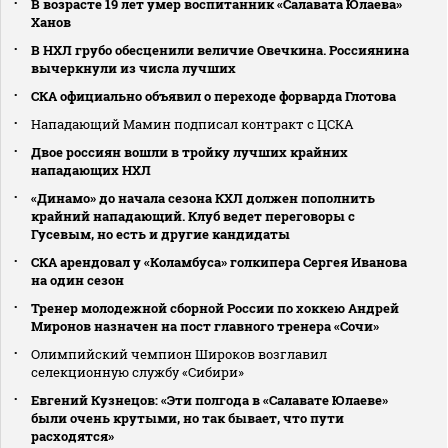
В возрасте 19 лет умер воспитанник «Салавата Юлаева»
Ханов
В НХЛ грубо обесценили величие Овечкина. Россиянина
вычеркнули из числа лучших
СКА официально объявил о переходе форварда Глотова
Нападающий Мамин подписал контракт с ЦСКА
Двое россиян вошли в тройку лучших крайних
нападающих НХЛ
«Динамо» до начала сезона КХЛ должен пополнить
крайний нападающий. Клуб ведет переговоры с
Гусевым, но есть и другие кандидаты
СКА арендовал у «Коламбуса» голкипера Сергея Иванова
на один сезон
Тренер молодежной сборной России по хоккею Андрей
Миронов назначен на пост главного тренера «Сочи»
Олимпийский чемпион Широков возглавил
селекционную службу «Сибири»
Евгений Кузнецов: «Эти полгода в «Салавате Юлаеве»
были очень крутыми, но так бывает, что пути
расходятся»