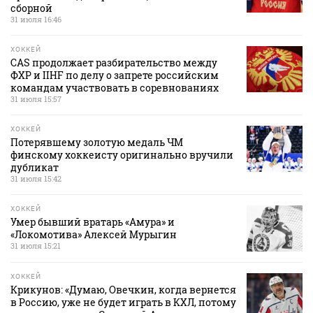
сборной
31 июля 16:46
ХОККЕЙ
CAS продолжает разбирательство между
ФХР и IIHF по делу о запрете российским
командам участвовать в соревнованиях
31 июля 15:57
ХОККЕЙ
Потерявшему золотую медаль ЧМ
финскому хоккеисту оригинально вручили
дубликат
31 июля 15:42
ХОККЕЙ
Умер бывший вратарь «Амура» и
«Локомотива» Алексей Мурыгин
31 июля 15:21
ХОККЕЙ
Крикунов: «Думаю, Овечкин, когда вернется
в Россию, уже не будет играть в КХЛ, потому