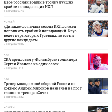
Двое россиян вошли в тройку лучших
крайних нападающих НХЛ
3 августа 07:40
ХОККЕЙ
«Динамо» до начала сезона КХЛ должен
пополнить крайний нападающий. Клуб
ведет переговоры с Гусевым, но есть и
другие кандидаты
2 августа 20:16
КХЛ
СКА арендовал у «Коламбуса» голкипера
Сергея Иванова на один сезон
2 августа 11:14
КХЛ
Тренер молодежной сборной России по
хоккею Андрей Миронов назначен на пост
главного тренера «Сочи»
1 августа 12:32
ХОККЕЙ