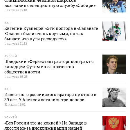
Олимпийский чемпион Широков
возглавил селекционную службу «Сибири»
1 августа 12:18
КХЛ
Евгений Кузнецов: «Эти полгода в «Салавате
Юлаеве» были очень крутыми, но так
бывает, что пути расходятся»
1 августа 11:33
ХОККЕЙ
Шведский «Ферьестад» расторг контракт с
канадцем Футом из‑за протестов
общественности
1 августа 03:25
КХЛ
Известного российского вратаря не стало в
39 лет. У Алексея остались три дочери
31 июля 19:02
ХОККЕЙ
«Без России это не хоккей!» На Западе в
ярости из-за дискриминации нашей