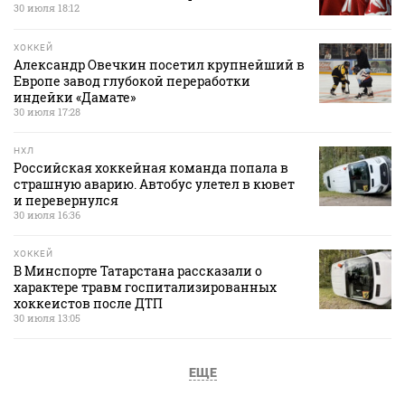
30 июля 18:12
ХОККЕЙ
Александр Овечкин посетил крупнейший в
Европе завод глубокой переработки
индейки «Дамате»
30 июля 17:28
НХЛ
Российская хоккейная команда попала в
страшную аварию. Автобус улетел в кювет
и перевернулся
30 июля 16:36
ХОККЕЙ
В Минспорте Татарстана рассказали о
характере травм госпитализированных
хоккеистов после ДТП
30 июля 13:05
ЕЩЕ