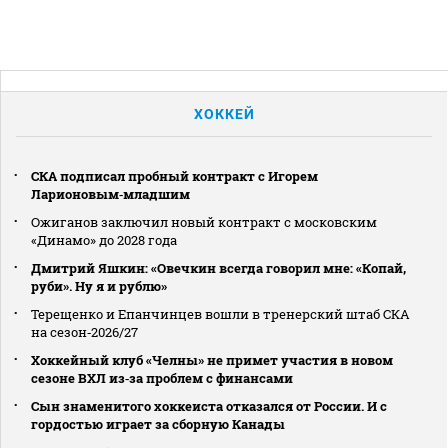
ХОККЕЙ
СКА подписал пробный контракт с Игорем
Ларионовым‑младшим
Ожиганов заключил новый контракт с московским
«Динамо» до 2028 года
Дмитрий Яшкин: «Овечкин всегда говорил мне: «Копай,
руби». Ну я и рублю»
Терещенко и Епанчинцев вошли в тренерский штаб СКА
на сезон‑2026/27
Хоккейный клуб «Челны» не примет участия в новом
сезоне ВХЛ из‑за проблем с финансами
Сын знаменитого хоккеиста отказался от России. И с
гордостью играет за сборную Канады