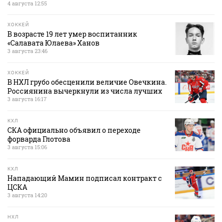
4 августа 12:55
ХОККЕЙ
В возрасте 19 лет умер воспитанник
«Салавата Юлаева» Ханов
3 августа 23:46
ХОККЕЙ
В НХЛ грубо обесценили величие Овечкина.
Россиянина вычеркнули из числа лучших
3 августа 16:17
КХЛ
СКА официально объявил о переходе
форварда Глотова
3 августа 15:06
КХЛ
Нападающий Мамин подписал контракт с
ЦСКА
3 августа 14:20
НХЛ