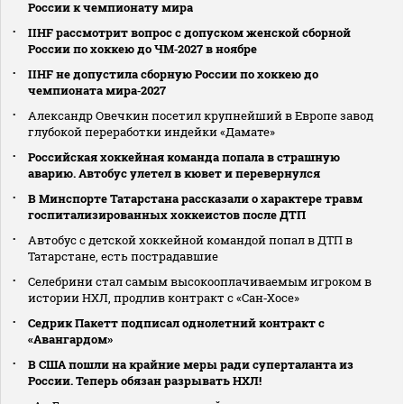
России к чемпионату мира
IIHF рассмотрит вопрос с допуском женской сборной
России по хоккею до ЧМ‑2027 в ноябре
IIHF не допустила сборную России по хоккею до
чемпионата мира‑2027
Александр Овечкин посетил крупнейший в Европе завод
глубокой переработки индейки «Дамате»
Российская хоккейная команда попала в страшную
аварию. Автобус улетел в кювет и перевернулся
В Минспорте Татарстана рассказали о характере травм
госпитализированных хоккеистов после ДТП
Автобус с детской хоккейной командой попал в ДТП в
Татарстане, есть пострадавшие
Селебрини стал самым высокооплачиваемым игроком в
истории НХЛ, продлив контракт с «Сан‑Хосе»
Седрик Пакетт подписал однолетний контракт с
«Авангардом»
В США пошли на крайние меры ради суперталанта из
России. Теперь обязан разрывать НХЛ!