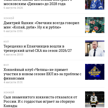
московским «Динамо» до 2028 года
6 августа 14:26
ХОККЕЙ
Дмитрий Яшкин: «Овечкин всегда говорил
мне: «Копай, руби». Ну я и рублю»
6 августа 13:51
КХЛ
Терещенко и Епанчинцев вошли в
тренерский штаб СКА на сезон‑2026/27
4 августа 20:03
ВХЛ
Хоккейный клуб «Челны» не примет
участия в новом сезоне ВХЛ из‑за проблем с
финансами
4 августа 15:31
ХОККЕЙ
Сын знаменитого хоккеиста отказался от
России. И с гордостью играет за сборную
Канады