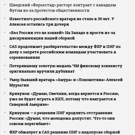
Шведский «Ферьестад» расторг контракт с канадцем
Футом из‑за протестов общественности
Известного российского вратаря не стало в 39 лет. У
Алексея остались три дочери
«Без России это не хоккей!» На Западе в ярости из-за
дискриминации нашей сборной
CAS продолжает разбирательство между ФХР и IIHF по
делу о запрете российским командам участвовать в
соревнованиях
Потерявшему золотую медаль ЧМ финскому хоккеисту
оригинально вручили дубликат
Умер бывший вратарь «Амура» и «Локомотива» Алексей
Мурыгин
Крикунов: «Думаю, Овечкин, когда вернется в Россию,
уже не будет играть в КХЛ, потому что наиграется в
Северной Америке»
Крикунов — о решении IIHF продлить отстранение
России: «Думал, что молодежь допустят. Что‑то они
совсем перегибают»
ФХР обжалует в CAS решение IIHF о недопуске сборной