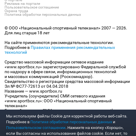
Реклама на портале
Пользовательское соглашение
Охрана труда
Политика обработки персональных данных
© ООО «Национальный спортивный телеканал» 2007 — 2026.
Для лиц старше 18 лет
На сайте применяются рекомендательные технологии.
Подробнее в
Правилах применения рекомендательных
технологий
Средство массовой информации сетевое издание
«www.sportbox.ru» зарегистрировано Федеральной службой
по надзору в сфере связи, информационных технологий
и массовых коммуникаций (Роскомнадзор).
Свидетельство о регистрации средства массовой информации
Эл № ФС77-72613 от 04.04.2018
Название — www.sportbox.ru
Учредитель (соучредители) СМИ сетевого издания
«www.sportbox.ru»: ООО «Национальный спортивный
телеканал»
Главный редактор СМИ сетевого издания «www.sportbox.ru»:
Конов В.А.
Мы используем файлы Сookie для корректной работы веб-сайта.
Номер телефона редакции СМИ сетевого издания
Подробнее в
Политике обработки персональных данных
и
«www.sportbox.ru»: +7 (495) 653 8419
Пользовательском соглашении
. Нажмите на кнопку «Хорошо»,
Адрес электронной почты редакции СМИ сетевого издания
если Вы согласны на использование файлов cookie. Если нет, то
«www.sportbox.ru»: editor@sportbox.ru