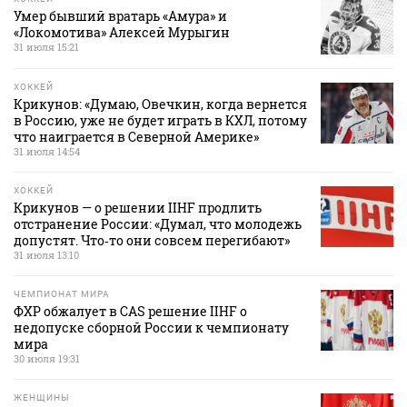
Умер бывший вратарь «Амура» и
«Локомотива» Алексей Мурыгин
31 июля 15:21
ХОККЕЙ
Крикунов: «Думаю, Овечкин, когда вернется
в Россию, уже не будет играть в КХЛ, потому
что наиграется в Северной Америке»
31 июля 14:54
ХОККЕЙ
Крикунов — о решении IIHF продлить
отстранение России: «Думал, что молодежь
допустят. Что‑то они совсем перегибают»
31 июля 13:10
ЧЕМПИОНАТ МИРА
ФХР обжалует в CAS решение IIHF о
недопуске сборной России к чемпионату
мира
30 июля 19:31
ЖЕНЩИНЫ