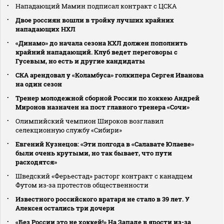
Нападающий Мамин подписал контракт с ЦСКА
Двое россиян вошли в тройку лучших крайних
нападающих НХЛ
«Динамо» до начала сезона КХЛ должен пополнить
крайний нападающий. Клуб ведет переговоры с
Гусевым, но есть и другие кандидаты
СКА арендовал у «Коламбуса» голкипера Сергея Иванова
на один сезон
Тренер молодежной сборной России по хоккею Андрей
Миронов назначен на пост главного тренера «Сочи»
Олимпийский чемпион Широков возглавил
селекционную службу «Сибири»
Евгений Кузнецов: «Эти полгода в «Салавате Юлаеве»
были очень крутыми, но так бывает, что пути
расходятся»
Шведский «Ферьестад» расторг контракт с канадцем
Футом из‑за протестов общественности
Известного российского вратаря не стало в 39 лет. У
Алексея остались три дочери
«Без России это не хоккей!» На Западе в ярости из-за