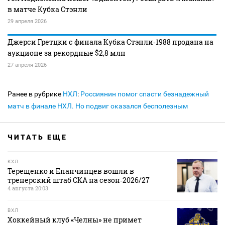
в матче Кубка Стэнли
29 апреля 2026
Джерси Гретцки c финала Кубка Стэнли‑1988 продана на
аукционе за рекордные $2,8 млн
27 апреля 2026
Ранее в рубрике
НХЛ
:
Россиянин помог спасти безнадежный
матч в финале НХЛ. Но подвиг оказался бесполезным
ЧИТАТЬ ЕЩЕ
КХЛ
Терещенко и Епанчинцев вошли в
тренерский штаб СКА на сезон‑2026/27
4 августа 20:03
ВХЛ
Хоккейный клуб «Челны» не примет