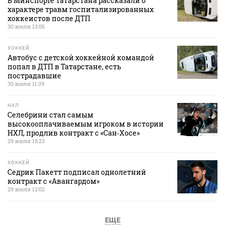
В Минспорте Татарстана рассказали о
характере травм госпитализированных
хоккеистов после ДТП
30 июля 13:05
ХОККЕЙ
Автобус с детской хоккейной командой
попал в ДТП в Татарстане, есть
пострадавшие
30 июля 11:39
НХЛ
Селебрини стал самым
высокооплачиваемым игроком в истории
НХЛ, продлив контракт с «Сан‑Хосе»
29 июля 18:23
ХОККЕЙ
Седрик Пакетт подписал однолетний
контракт с «Авангардом»
29 июля 12:02
ЕЩЕ