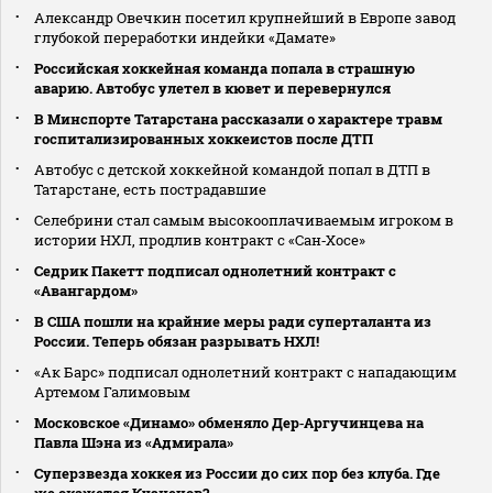
Александр Овечкин посетил крупнейший в Европе завод
глубокой переработки индейки «Дамате»
Российская хоккейная команда попала в страшную
аварию. Автобус улетел в кювет и перевернулся
В Минспорте Татарстана рассказали о характере травм
госпитализированных хоккеистов после ДТП
Автобус с детской хоккейной командой попал в ДТП в
Татарстане, есть пострадавшие
Селебрини стал самым высокооплачиваемым игроком в
истории НХЛ, продлив контракт с «Сан‑Хосе»
Седрик Пакетт подписал однолетний контракт с
«Авангардом»
В США пошли на крайние меры ради суперталанта из
России. Теперь обязан разрывать НХЛ!
«Ак Барс» подписал однолетний контракт с нападающим
Артемом Галимовым
Московское «Динамо» обменяло Дер‑Аргучинцева на
Павла Шэна из «Адмирала»
Суперзвезда хоккея из России до сих пор без клуба. Где
же окажется Кузнецов?