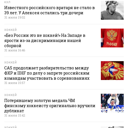
КХЛ
Известного российского вратаря не стало в
39 лет. У Алексея остались три дочери
31 июля 19:02
ХОККЕЙ
«Без России это не хоккей!» На Западе в
ярости из-за дискриминации нашей
сборной
31 июля 16:46
ХОККЕЙ
CAS продолжает разбирательство между
ФХР и IIHF по делу о запрете российским
командам участвовать в соревнованиях
31 июля 15:57
ХОККЕЙ
Потерявшему золотую медаль ЧМ
финскому хоккеисту оригинально вручили
дубликат
31 июля 15:42
ХОККЕЙ