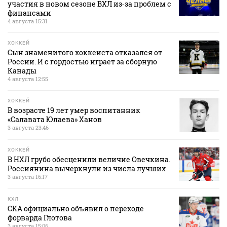
участия в новом сезоне ВХЛ из‑за проблем с
финансами
4 августа 15:31
ХОККЕЙ
Сын знаменитого хоккеиста отказался от
России. И с гордостью играет за сборную
Канады
4 августа 12:55
ХОККЕЙ
В возрасте 19 лет умер воспитанник
«Салавата Юлаева» Ханов
3 августа 23:46
ХОККЕЙ
В НХЛ грубо обесценили величие Овечкина.
Россиянина вычеркнули из числа лучших
3 августа 16:17
КХЛ
СКА официально объявил о переходе
форварда Глотова
3 августа 15:06