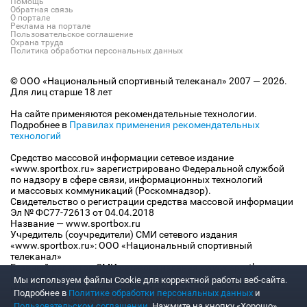
Помощь
Обратная связь
О портале
Реклама на портале
Пользовательское соглашение
Охрана труда
Политика обработки персональных данных
© ООО «Национальный спортивный телеканал» 2007 — 2026.
Для лиц старше 18 лет
На сайте применяются рекомендательные технологии.
Подробнее в
Правилах применения рекомендательных
технологий
Средство массовой информации сетевое издание
«www.sportbox.ru» зарегистрировано Федеральной службой
по надзору в сфере связи, информационных технологий
и массовых коммуникаций (Роскомнадзор).
Свидетельство о регистрации средства массовой информации
Эл № ФС77-72613 от 04.04.2018
Название — www.sportbox.ru
Учредитель (соучредители) СМИ сетевого издания
«www.sportbox.ru»: ООО «Национальный спортивный
телеканал»
Главный редактор СМИ сетевого издания «www.sportbox.ru»:
Конов В.А.
Мы используем файлы Сookie для корректной работы веб-сайта.
Номер телефона редакции СМИ сетевого издания
Подробнее в
Политике обработки персональных данных
и
«www.sportbox.ru»: +7 (495) 653 8419
Пользовательском соглашении
. Нажмите на кнопку «Хорошо»,