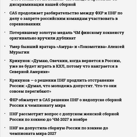
дискриминации нашей сборной
CAS продолжает разбирательство между ФХР и IIHF по
делу о запрете российским командам участвовать в
соревнованиях
Потерявшему золотую медаль ЧМ финскому хоккеисту
оригинально вручили дубликат
Умер бывший вратарь «Амура» и «Локомотива» Алексей
Мурыгин
Крикунов: «Думаю, Овечкин, когда вернется в Россию,
уже не будет играть в КХЛ, потому что наиграется в
Северной Америке»
Крикунов — о решении IIHF продлить отстранение
России: «Думал, что молодежь допустят. Что‑то они
совсем перегибают»
ФХР обжалует в CAS решение IIHF о недопуске сборной
России к чемпионату мира
IIHF рассмотрит вопрос с допуском женской сборной
России по хоккею до ЧМ‑2027 в ноябре
IIHF не допустила сборную России по хоккею до
чемпионата мира‑2027