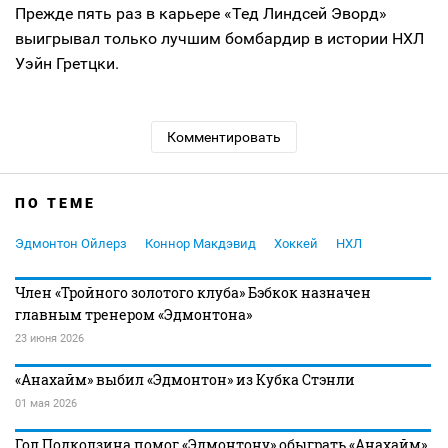
Прежде пять раз в карьере «Тед Линдсей Эворд»
выигрывал только лучшим бомбардир в истории НХЛ
Уэйн Гретцки.
Комментировать
ПО ТЕМЕ
Эдмонтон Ойлерз
Коннор Макдэвид
Хоккей
НХЛ
Член «Тройного золотого клуба» Бэбкок назначен
главным тренером «Эдмонтона»
23 июня 2026
«Анахайм» выбил «Эдмонтон» из Кубка Стэнли
01 мая 2026
Гол Подколзина помог «Эдмонтону» обыграть «Анахайм»