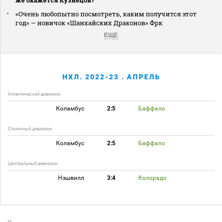
«Очень любопытно посмотреть, каким получится этот
год» — новичок «Шанхайских Драконов» Фрк
ЕЩЕ
НХЛ. 2022-23 . АПРЕЛЬ
Атлантический дивизион
Коламбус
2:5
Баффало
Столичный дивизион
Коламбус
2:5
Баффало
Центральный дивизион
Нэшвилл
3:4
Колорадо