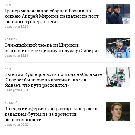
КХЛ
Тренер молодежной сборной России по
хоккею Андрей Миронов назначен на пост
главного тренера «Сочи»
1 августа 12:32
ХОККЕЙ
Олимпийский чемпион Широков
возглавил селекционную службу «Сибири»
1 августа 12:18
КХЛ
Евгений Кузнецов: «Эти полгода в «Салавате
Юлаеве» были очень крутыми, но так
бывает, что пути расходятся»
1 августа 11:33
ХОККЕЙ
Шведский «Ферьестад» расторг контракт с
канадцем Футом из‑за протестов
общественности
1 августа 03:25