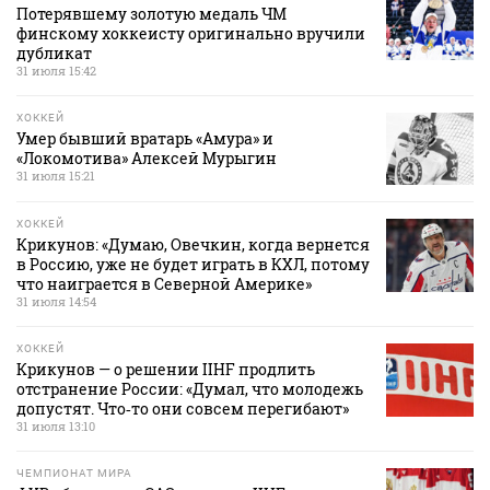
Потерявшему золотую медаль ЧМ
финскому хоккеисту оригинально вручили
дубликат
31 июля 15:42
ХОККЕЙ
Умер бывший вратарь «Амура» и
«Локомотива» Алексей Мурыгин
31 июля 15:21
ХОККЕЙ
Крикунов: «Думаю, Овечкин, когда вернется
в Россию, уже не будет играть в КХЛ, потому
что наиграется в Северной Америке»
31 июля 14:54
ХОККЕЙ
Крикунов — о решении IIHF продлить
отстранение России: «Думал, что молодежь
допустят. Что‑то они совсем перегибают»
31 июля 13:10
ЧЕМПИОНАТ МИРА