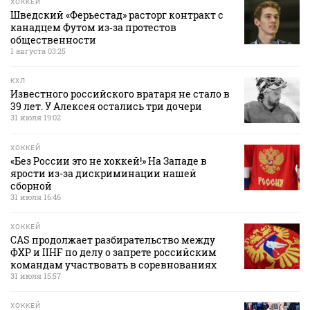
ХОККЕЙ
Шведский «Ферьестад» расторг контракт с
канадцем Футом из‑за протестов
общественности
1 августа 03:25
КХЛ
Известного российского вратаря не стало в
39 лет. У Алексея остались три дочери
31 июля 19:02
ХОККЕЙ
«Без России это не хоккей!» На Западе в
ярости из-за дискриминации нашей
сборной
31 июля 16:46
ХОККЕЙ
CAS продолжает разбирательство между
ФХР и IIHF по делу о запрете российским
командам участвовать в соревнованиях
31 июля 15:57
ХОККЕЙ