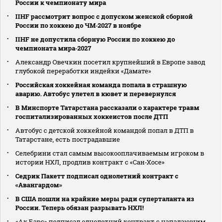
России к чемпионату мира
IIHF рассмотрит вопрос с допуском женской сборной
России по хоккею до ЧМ‑2027 в ноябре
IIHF не допустила сборную России по хоккею до
чемпионата мира‑2027
Александр Овечкин посетил крупнейший в Европе завод
глубокой переработки индейки «Дамате»
Российская хоккейная команда попала в страшную
аварию. Автобус улетел в кювет и перевернулся
В Минспорте Татарстана рассказали о характере травм
госпитализированных хоккеистов после ДТП
Автобус с детской хоккейной командой попал в ДТП в
Татарстане, есть пострадавшие
Селебрини стал самым высокооплачиваемым игроком в
истории НХЛ, продлив контракт с «Сан‑Хосе»
Седрик Пакетт подписал однолетний контракт с
«Авангардом»
В США пошли на крайние меры ради суперталанта из
России. Теперь обязан разрывать НХЛ!
«Ак Барс» подписал однолетний контракт с нападающим