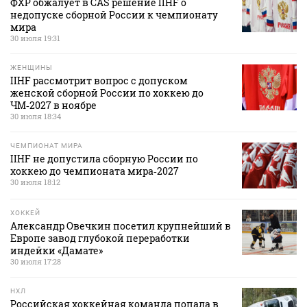
ФХР обжалует в CAS решение IIHF о
недопуске сборной России к чемпионату
мира
30 июля 19:31
ЖЕНЩИНЫ
IIHF рассмотрит вопрос с допуском
женской сборной России по хоккею до
ЧМ‑2027 в ноябре
30 июля 18:34
ЧЕМПИОНАТ МИРА
IIHF не допустила сборную России по
хоккею до чемпионата мира‑2027
30 июля 18:12
ХОККЕЙ
Александр Овечкин посетил крупнейший в
Европе завод глубокой переработки
индейки «Дамате»
30 июля 17:28
НХЛ
Российская хоккейная команда попала в