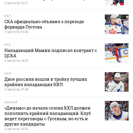
3 августа 16:17
КХЛ
СКА официально объявил о переходе
форварда Глотова
3 августа 15:06
КХЛ
Нападающий Мамин подписал контракт с
ЦСКА
3 августа 14:20
НХЛ
Двое россиян вошли в тройку лучших
крайних нападающих НХЛ
3 августа 07:40
ХОККЕЙ
«Динамо» до начала сезона КХЛ должен
пополнить крайний нападающий. Клуб
ведет переговоры с Гусевым, но есть и
другие кандидаты
2 августа 20:16