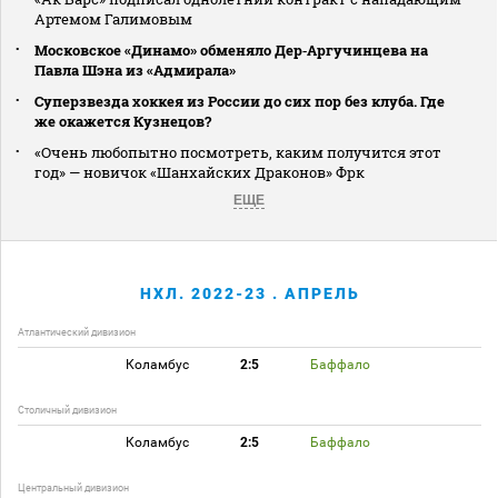
Артемом Галимовым
Московское «Динамо» обменяло Дер‑Аргучинцева на
Павла Шэна из «Адмирала»
Суперзвезда хоккея из России до сих пор без клуба. Где
же окажется Кузнецов?
«Очень любопытно посмотреть, каким получится этот
год» — новичок «Шанхайских Драконов» Фрк
ЕЩЕ
НХЛ. 2022-23 . АПРЕЛЬ
Атлантический дивизион
Коламбус
2:5
Баффало
Столичный дивизион
Коламбус
2:5
Баффало
Центральный дивизион