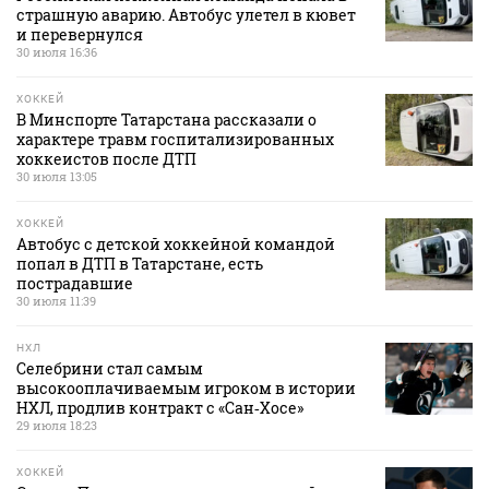
страшную аварию. Автобус улетел в кювет
и перевернулся
30 июля 16:36
ХОККЕЙ
В Минспорте Татарстана рассказали о
характере травм госпитализированных
хоккеистов после ДТП
30 июля 13:05
ХОККЕЙ
Автобус с детской хоккейной командой
попал в ДТП в Татарстане, есть
пострадавшие
30 июля 11:39
НХЛ
Селебрини стал самым
высокооплачиваемым игроком в истории
НХЛ, продлив контракт с «Сан‑Хосе»
29 июля 18:23
ХОККЕЙ