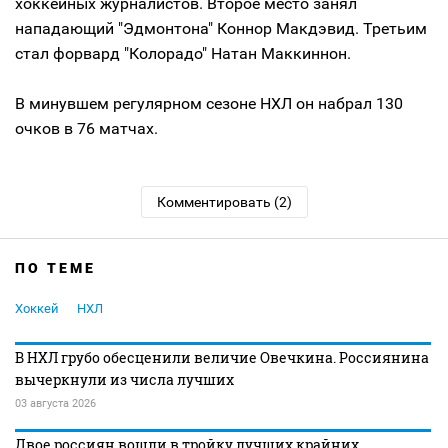
хоккейных журналистов. Второе место занял
нападающий "Эдмонтона" Коннор Макдэвид. Третьим
стал форвард "Колорадо" Натан Маккиннон.
В минувшем регулярном сезоне НХЛ он набрал 130
очков в 76 матчах.
Комментировать (2)
ПО ТЕМЕ
Хоккей
НХЛ
В НХЛ грубо обесценили величие Овечкина. Россиянина
вычеркнули из числа лучших
03 августа 2026
Двое россиян вошли в тройку лучших крайних