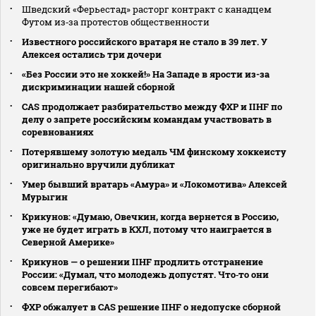
Шведский «Ферьестад» расторг контракт с канадцем
Футом из‑за протестов общественности
Известного российского вратаря не стало в 39 лет. У
Алексея остались три дочери
«Без России это не хоккей!» На Западе в ярости из-за
дискриминации нашей сборной
CAS продолжает разбирательство между ФХР и IIHF по
делу о запрете российским командам участвовать в
соревнованиях
Потерявшему золотую медаль ЧМ финскому хоккеисту
оригинально вручили дубликат
Умер бывший вратарь «Амура» и «Локомотива» Алексей
Мурыгин
Крикунов: «Думаю, Овечкин, когда вернется в Россию,
уже не будет играть в КХЛ, потому что наиграется в
Северной Америке»
Крикунов — о решении IIHF продлить отстранение
России: «Думал, что молодежь допустят. Что‑то они
совсем перегибают»
ФХР обжалует в CAS решение IIHF о недопуске сборной