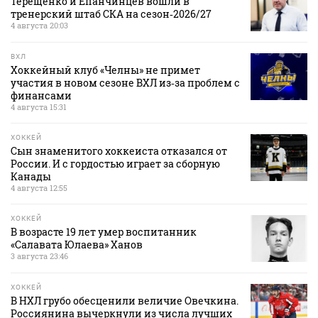
Терещенко и Епанчинцев вошли в
тренерский штаб СКА на сезон‑2026/27
4 августа 20:03
ВХЛ
Хоккейный клуб «Челны» не примет
участия в новом сезоне ВХЛ из‑за проблем с
финансами
4 августа 15:31
ХОККЕЙ
Сын знаменитого хоккеиста отказался от
России. И с гордостью играет за сборную
Канады
4 августа 12:55
ХОККЕЙ
В возрасте 19 лет умер воспитанник
«Салавата Юлаева» Ханов
3 августа 23:46
ХОККЕЙ
В НХЛ грубо обесценили величие Овечкина.
Россиянина вычеркнули из числа лучших