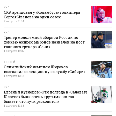
КХЛ
СКА арендовал у «Коламбуса» голкипера
Сергея Иванова на один сезон
2 августа 11:14
КХЛ
Тренер молодежной сборной России по
хоккею Андрей Миронов назначен на пост
главного тренера «Сочи»
1 августа 12:32
ХОККЕЙ
Олимпийский чемпион Широков
возглавил селекционную службу «Сибири»
1 августа 12:18
КХЛ
Евгений Кузнецов: «Эти полгода в «Салавате
Юлаеве» были очень крутыми, но так
бывает, что пути расходятся»
1 августа 11:33