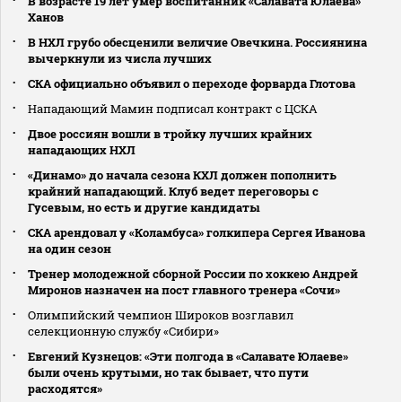
В возрасте 19 лет умер воспитанник «Салавата Юлаева»
Ханов
В НХЛ грубо обесценили величие Овечкина. Россиянина
вычеркнули из числа лучших
СКА официально объявил о переходе форварда Глотова
Нападающий Мамин подписал контракт с ЦСКА
Двое россиян вошли в тройку лучших крайних
нападающих НХЛ
«Динамо» до начала сезона КХЛ должен пополнить
крайний нападающий. Клуб ведет переговоры с
Гусевым, но есть и другие кандидаты
СКА арендовал у «Коламбуса» голкипера Сергея Иванова
на один сезон
Тренер молодежной сборной России по хоккею Андрей
Миронов назначен на пост главного тренера «Сочи»
Олимпийский чемпион Широков возглавил
селекционную службу «Сибири»
Евгений Кузнецов: «Эти полгода в «Салавате Юлаеве»
были очень крутыми, но так бывает, что пути
расходятся»