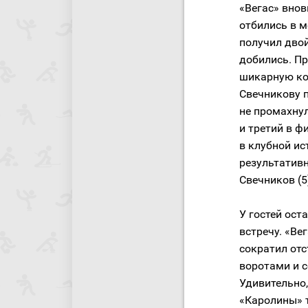
«Вегас» внов
отбились в м
получил двой
добились. П
шикарную ко
Свечникову п
не промахнул
и третий в ф
в клубной ис
результатив
Свечников (5)
У гостей ост
встречу. «Ве
сократил отс
воротами и с
Удивительно,
«Каролины» т