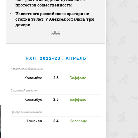
протестов общественности
Известного российского вратаря не
стало в 39 лет. У Алексея остались три
дочери
ЕЩЕ
НХЛ. 2022-23 . АПРЕЛЬ
Атлантический дивизион
Коламбус
2:5
Баффало
Столичный дивизион
Коламбус
2:5
Баффало
Центральный дивизион
Нэшвилл
3:4
Колорадо