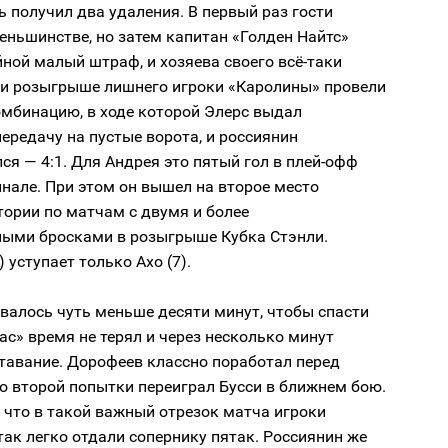
ь получил два удаления. В первый раз гости
еньшинстве, но затем капитан «Голден Найтс»
ной малый штраф, и хозяева своего всё-таки
ри розыгрыше лишнего игроки «Каролины» провели
мбинацию, в ходе которой Элерс выдал
ередачу на пустые ворота, и россиянин
ся — 4:1. Для Андрея это пятый гол в плей-офф
инале. При этом он вышел на второе место
тории по матчам с двумя и более
ными бросками в розыгрыше Кубка Стэнли.
 уступает только Ахо (7).
авалось чуть меньше десяти минут, чтобы спасти
гас» время не терял и через несколько минут
тавание. Дорофеев классно поработал перед
о второй попытки переиграл Бусси в ближнем бою.
 что в такой важный отрезок матча игроки
ак легко отдали сопернику пятак. Россиянин же