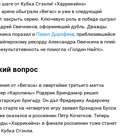
в шаге от Кубка Стэнли! «Харрикейнз»
 арене обыграли «Вегас» и уже в следующей
т закрыть серию. Ключевую роль в победе сыграл
ндрей Свечников, оформивший дубль. Дважды
рника поразил и
Павел Дорофеев
, приблизившийся
айперскому рекорду Александра Овечкина в плей-
результативность не помогла «Голден Найтс».
кий вопрос
ния от «Вегаса» в овертайме третьего матча
нер «Каролины» Родерик Бриндамор решил
атарскую бригаду. Он дал Фредерику Андерсену
 в старте на четвертую игру заявил Брэндона Бусси.
же оказался и россиянин Пётр Кочетков. Теперь
еды «Харрикейнз» в финале россиянин тоже станет
 Кубка Стэнли.