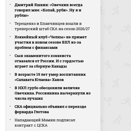
Дмитрий Яшкин: «Овечкин всегда
говорил мне: «Копай, руби». Ну я и
рублю»
Терещенко и Епанчинцев вошли в
тренерский штаб СКА на сезон‑2026/27
Хоккейный клуб «Челны» не примет
участия в новом сезоне ВХЛ из‑за
проблем с финансами
Сын знаменитого хоккеиста
отказался от России. И с гордостью
играет за сборную Канады
В возрасте 19 лет умер воспитанник
«Салавата Юлаева» Ханов
В НХЛ грубо обесценили величие
Овечкина. Россиянина вычеркнули из
числа лучших
СКА официально объявил о переходе
форварда Глотова
Нападающий Мамин подписал
контракт с ЦСКА