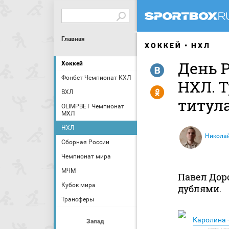
Главная
ХОККЕЙ
НХЛ
День 
Хоккей
R
Фонбет Чемпионат КХЛ
НХЛ. Т
Y
ВХЛ
титул
OLIMPBET Чемпионат
МХЛ
НХЛ
Никола
Сборная России
Чемпионат мира
МЧМ
Павел Дор
Кубок мира
дублями.
Трансферы
Каролина -
Запад