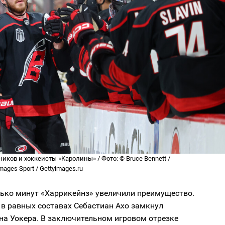
иков и хоккеисты «Каролины» / Фото: © Bruce Bennett /
Images Sport / Gettyimages.ru
лько минут «Харрикейнз» увеличили преимущество.
 в равных составах Себастиан Ахо замкнул
на Уокера. В заключительном игровом отрезке