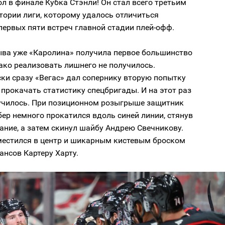
ол в финале Кубка Стэнли! Он стал всего третьим
тории лиги, которому удалось отличиться
первых пяти встреч главной стадии плей-офф.
ыва уже «Каролина» получила первое большинство
ако реализовать лишнего не получилось.
ки сразу «Вегас» дал сопернику вторую попытку
прокачать статистику спецбригады. И на этот раз
лучилось. При позиционном розыгрыше защитник
ер немного прокатился вдоль синей линии, стянув
ание, а затем скинул шайбу Андрею Свечникову.
местился в центр и шикарным кистевым броском
ансов Картеру Харту.