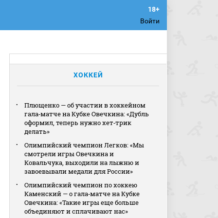
Войти
ХОККЕЙ
Плющенко — об участии в хоккейном
гала‑матче на Кубке Овечкина: «Дубль
оформил, теперь нужно хет‑трик
делать»
Олимпийский чемпион Легков: «Мы
смотрели игры Овечкина и
Ковальчука, выходили на лыжню и
завоевывали медали для России»
Олимпийский чемпион по хоккею
Каменский — о гала‑матче на Кубке
Овечкина: «Такие игры еще больше
объединяют и сплачивают нас»