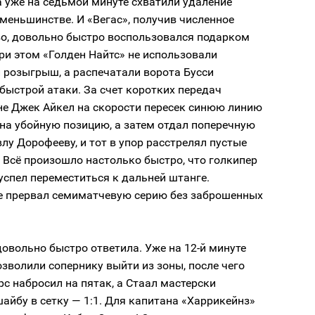
 уже на седьмой минуте схватили удаление
 меньшинстве. И «Вегас», получив численное
о, довольно быстро воспользовался подарком
ри этом «Голден Найтс» не использовали
 розыгрыш, а распечатали ворота Бусси
 быстрой атаки. За счет коротких передач
не Джек Айкел на скорости пересек синюю линию
на убойную позицию, а затем отдал поперечную
лу Дорофееву, и тот в упор расстрелял пустые
. Всё произошло настолько быстро, что голкипер
успел переместиться к дальней штанге.
е прервал семиматчевую серию без заброшенных
овольно быстро ответила. Уже на 12-й минуте
озволили сопернику выйти из зоны, после чего
с набросил на пятак, а Стаал мастерски
айбу в сетку — 1:1. Для капитана «Харрикейнз»