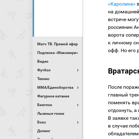
«Каролина»
на домашней
встрече могу
россиянин А
ворота сопе
к личному сн
Матч ТВ. Прямой эфир
офф. Но его 
Подписка «Максимум»
Видео
Вратарс
Футбол
Теннис
После пораже
MMA/Единоборства
главный тре
Фигурное катание
поменять вр
Биатлон
отдохнуть, а
Лыжные гонки
В заявке так
Бокс
в случае поб
Допинг
обладателем