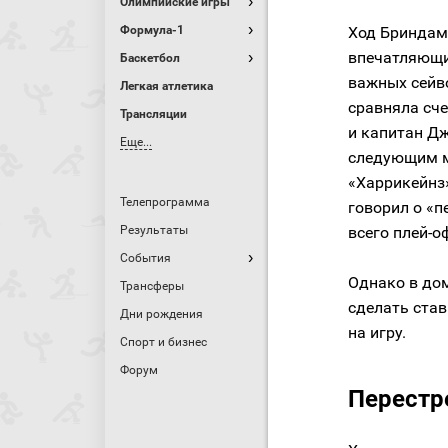
Олимпийские игры
Формула-1
Ход Бриндамо
впечатляющий
Баскетбол
важных сейво
Легкая атлетика
сравняла сче
Трансляции
и капитан Д
Еще...
следующим м
«Харрикейнз
Телепрограмма
говорил о «
Результаты
всего плей-
События
Однако в до
Трансферы
сделать став
Дни рождения
на игру.
Спорт и бизнес
Форум
Перестр