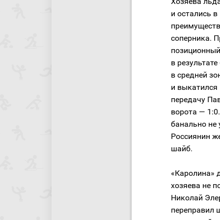
Хозяева льда
и остались в
преимуществ
соперника. П
позиционный
в результате
в средней зо
и выкатился 
передачу Пав
ворота — 1:0
банально не 
Россиянин ж
шайб.
«Каролина» д
хозяева не п
Николай Элер
переправил ш