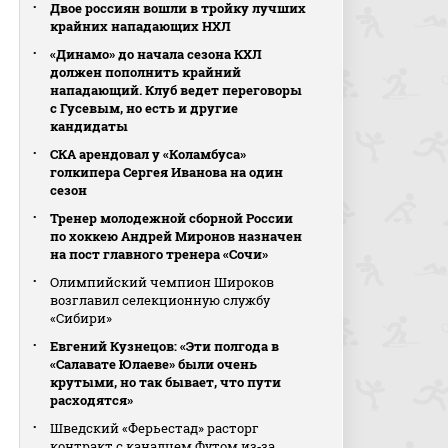
Двое россиян вошли в тройку лучших
крайних нападающих НХЛ
«Динамо» до начала сезона КХЛ
должен пополнить крайний
нападающий. Клуб ведет переговоры
с Гусевым, но есть и другие
кандидаты
СКА арендовал у «Коламбуса»
голкипера Сергея Иванова на один
сезон
Тренер молодежной сборной России
по хоккею Андрей Миронов назначен
на пост главного тренера «Сочи»
Олимпийский чемпион Широков
возглавил селекционную службу
«Сибири»
Евгений Кузнецов: «Эти полгода в
«Салавате Юлаеве» были очень
крутыми, но так бывает, что пути
расходятся»
Шведский «Ферьестад» расторг
контракт с канадцем Футом из‑за