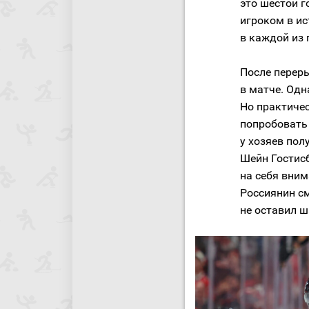
это шестой г
игроком в ис
в каждой из 
После перер
в матче. Одн
Но практичес
попробовать 
у хозяев по
Шейн Гостисб
на себя вним
Россиянин с
не оставил ш