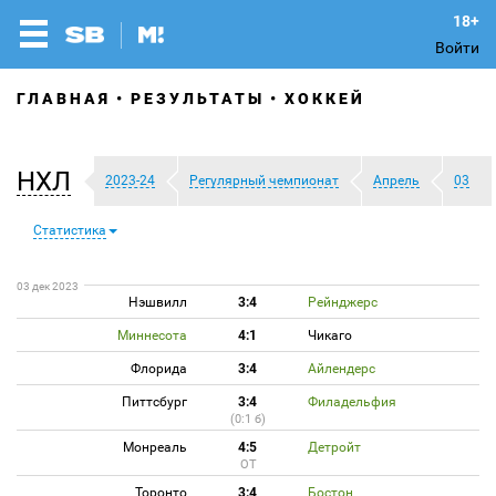
Войти
ГЛАВНАЯ
РЕЗУЛЬТАТЫ
ХОККЕЙ
НХЛ
2023-24
Регулярный чемпионат
Апрель
03
Статистика
03 дек 2023
Нэшвилл
3:4
Рейнджерс
Миннесота
4:1
Чикаго
Флорида
3:4
Айлендерс
Питтсбург
3:4
Филадельфия
(0:1 б)
Монреаль
4:5
Детройт
ОТ
Торонто
3:4
Бостон