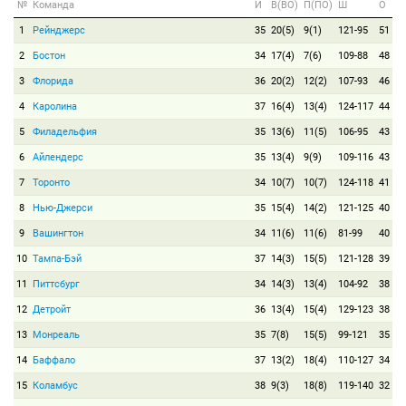
№
Команда
И
В(ВО)
П(ПО)
Ш
О
1
Рейнджерс
35
20(5)
9(1)
121-95
51
2
Бостон
34
17(4)
7(6)
109-88
48
3
Флорида
36
20(2)
12(2)
107-93
46
4
Каролина
37
16(4)
13(4)
124-117
44
5
Филадельфия
35
13(6)
11(5)
106-95
43
6
Айлендерс
35
13(4)
9(9)
109-116
43
7
Торонто
34
10(7)
10(7)
124-118
41
8
Нью-Джерси
35
15(4)
14(2)
121-125
40
9
Вашингтон
34
11(6)
11(6)
81-99
40
10
Тампа-Бэй
37
14(3)
15(5)
121-128
39
11
Питтсбург
34
14(3)
13(4)
104-92
38
12
Детройт
36
13(4)
15(4)
129-123
38
13
Монреаль
35
7(8)
15(5)
99-121
35
14
Баффало
37
13(2)
18(4)
110-127
34
15
Коламбус
38
9(3)
18(8)
119-140
32