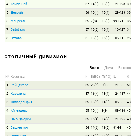
4
Тампа-Бэй
37
14(3)
15(5)
121-128
39
5
Детройт
36
13(4)
15(4)
129-123
38
6
Монреаль
35
7(8)
15(5)
99-121
35
7
Баффало
37
13(2)
18(4)
110-127
34
8
Оттава
31
10(3)
18(0)
106-111
26
СТОЛИЧНЫЙ ДИВИЗИОН
Всего
Дома
В гостях
№
Команда
И
В(ВО)
П(ПО)
Ш
О
1
Рейнджерс
35
20(5)
9(1)
121-95
51
2
Каролина
37
16(4)
13(4)
124-117
44
3
Филадельфия
35
13(6)
11(5)
106-95
43
4
Айлендерс
35
13(4)
9(9)
109-116
43
5
Нью-Джерси
35
15(4)
14(2)
121-125
40
6
Вашингтон
34
11(6)
11(6)
81-99
40