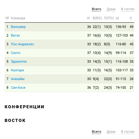
Всего
Дома
В гостях
№
Команда
И
В(ВО)
П(ПО)
Ш
О
1
Ванкувер
36
22(1)
10(3)
136-93
49
2
Вегас
37
16(6)
10(5)
127-103
49
3
Лос-Анджелес
33
18(2)
8(5)
116-80
45
4
Сиэтл
37
10(4)
14(9)
99-114
37
5
Эдмонтон
33
14(3)
15(1)
116-108
35
6
Калгари
35
11(3)
16(5)
103-117
33
7
Анахайм
35
9(4)
22(0)
91-115
26
8
Сан-Хосе
36
7(2)
24(3)
74-150
21
КОНФЕРЕНЦИИ
ВОСТОК
Всего
Дома
В гостях