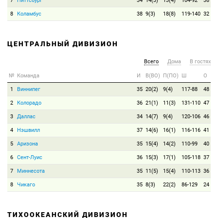
7
Питтсбург
34
14(3)
13(4)
104-92
38
8
Коламбус
38
9(3)
18(8)
119-140
32
ЦЕНТРАЛЬНЫЙ ДИВИЗИОН
Всего
Дома
В гостях
№
Команда
И
В(ВО)
П(ПО)
Ш
О
1
Виннипег
35
20(2)
9(4)
117-88
48
2
Колорадо
36
21(1)
11(3)
131-110
47
3
Даллас
34
14(7)
9(4)
120-106
46
4
Нэшвилл
37
14(6)
16(1)
116-116
41
5
Аризона
35
15(4)
14(2)
110-99
40
6
Сент-Луис
36
15(3)
17(1)
105-118
37
7
Миннесота
35
11(5)
15(4)
110-113
36
8
Чикаго
35
8(3)
22(2)
86-129
24
ТИХООКЕАНСКИЙ ДИВИЗИОН