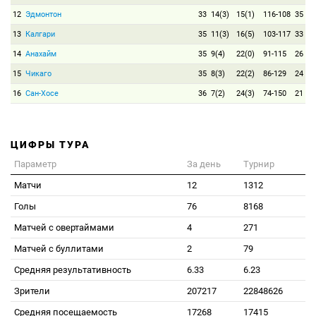
12
Эдмонтон
33
14(3)
15(1)
116-108
35
13
Калгари
35
11(3)
16(5)
103-117
33
14
Анахайм
35
9(4)
22(0)
91-115
26
15
Чикаго
35
8(3)
22(2)
86-129
24
16
Сан-Хосе
36
7(2)
24(3)
74-150
21
ЦИФРЫ ТУРА
Параметр
За день
Турнир
Матчи
12
1312
Голы
76
8168
Матчей с овертаймами
4
271
Матчей с буллитами
2
79
Средняя результативность
6.33
6.23
Зрители
207217
22848626
Средняя посещаемость
17268
17415