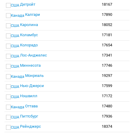
Детройт
18167
Калгари
17890
Каролина
18052
Коламбус
17181
Колорадо
17654
Лос-Анджелес
17341
Миннесота
17746
Монреаль
19297
Нью-Джерси
17599
Нэшвилл
17172
Оттава
17480
Питтсбург
17936
Рейнджерс
18374