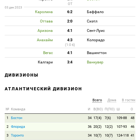
ОТ
03 дек 2023
Каролина
6:2
Баффало
Оттава
2:0
Сиэтл
Аризона
4:1
Сент-Луис
Анахайм
4:3
Колорадо
(1:0 б)
Вегас
4:1
Вашингтон
Калгари
3:4
Ванкувер
ДИВИЗИОНЫ
АТЛАНТИЧЕСКИЙ ДИВИЗИОН
Всего
Дома
В гостях
№
Команда
И
В(ВО)
П(ПО)
Ш
О
1
Бостон
34
17(4)
7(6)
109-88
48
2
Флорида
36
20(2)
12(2)
107-93
46
3
Торонто
34
10(7)
10(7)
124-118
41