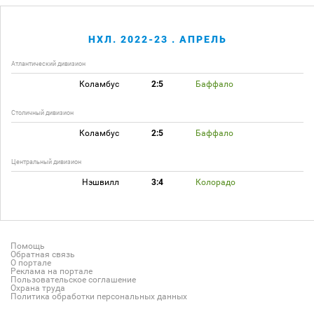
НХЛ. 2022-23 . АПРЕЛЬ
Атлантический дивизион
Коламбус
2:5
Баффало
Столичный дивизион
Коламбус
2:5
Баффало
Центральный дивизион
Нэшвилл
3:4
Колорадо
Помощь
Обратная связь
О портале
Реклама на портале
Пользовательское соглашение
Охрана труда
Политика обработки персональных данных