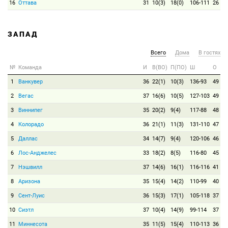
16
Оттава
31
10(3)
18(0)
106-111
26
ЗАПАД
Всего
Дома
В гостях
№
Команда
И
В(ВО)
П(ПО)
Ш
О
1
Ванкувер
36
22(1)
10(3)
136-93
49
2
Вегас
37
16(6)
10(5)
127-103
49
3
Виннипег
35
20(2)
9(4)
117-88
48
4
Колорадо
36
21(1)
11(3)
131-110
47
5
Даллас
34
14(7)
9(4)
120-106
46
6
Лос-Анджелес
33
18(2)
8(5)
116-80
45
7
Нэшвилл
37
14(6)
16(1)
116-116
41
8
Аризона
35
15(4)
14(2)
110-99
40
9
Сент-Луис
36
15(3)
17(1)
105-118
37
10
Сиэтл
37
10(4)
14(9)
99-114
37
11
Миннесота
35
11(5)
15(4)
110-113
36