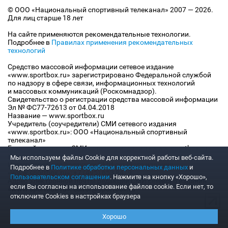
© ООО «Национальный спортивный телеканал» 2007 — 2026.
Для лиц старше 18 лет
На сайте применяются рекомендательные технологии.
Подробнее в
Правилах применения рекомендательных
технологий
Средство массовой информации сетевое издание
«www.sportbox.ru» зарегистрировано Федеральной службой
по надзору в сфере связи, информационных технологий
и массовых коммуникаций (Роскомнадзор).
Свидетельство о регистрации средства массовой информации
Эл № ФС77-72613 от 04.04.2018
Название — www.sportbox.ru
Учредитель (соучредители) СМИ сетевого издания
«www.sportbox.ru»: ООО «Национальный спортивный
телеканал»
Главный редактор СМИ сетевого издания «www.sportbox.ru»:
Конов В.А.
Мы используем файлы Сookie для корректной работы веб-сайта.
Номер телефона редакции СМИ сетевого издания
Подробнее в
Политике обработки персональных данных
и
«www.sportbox.ru»: +7 (495) 653 8419
Пользовательском соглашении
. Нажмите на кнопку «Хорошо»,
Адрес электронной почты редакции СМИ сетевого издания
если Вы согласны на использование файлов cookie. Если нет, то
«www.sportbox.ru»: editor@sportbox.ru
отключите Cookies в настройках браузера
Хорошо