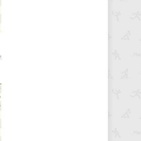
х
3
0
0