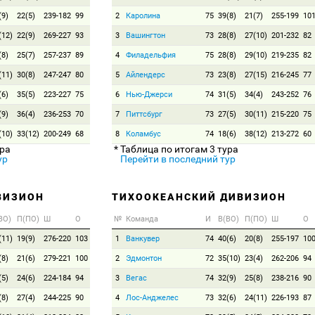
(9)
22(5)
239-182
99
2
Каролина
75
39(8)
21(7)
255-199
10
(12)
22(9)
269-227
93
3
Вашингтон
73
28(8)
27(10)
201-232
82
(8)
25(7)
257-237
89
4
Филадельфия
75
28(8)
29(10)
219-235
82
(11)
30(8)
247-247
80
5
Айлендерс
73
23(8)
27(15)
216-245
77
(6)
35(5)
223-227
75
6
Нью-Джерси
74
31(5)
34(4)
243-252
76
(9)
36(4)
236-253
70
7
Питтсбург
73
27(5)
30(11)
215-220
75
(10)
33(12)
200-249
68
8
Коламбус
74
18(6)
38(12)
213-272
60
ура
* Таблица по итогам 3 тура
ур
Перейти в последний тур
ВИЗИОН
ТИХООКЕАНСКИЙ ДИВИЗИОН
ВО)
П(ПО)
Ш
О
№
Команда
И
В(ВО)
П(ПО)
Ш
О
(11)
19(9)
276-220
103
1
Ванкувер
74
40(6)
20(8)
255-197
10
(8)
21(6)
279-221
100
2
Эдмонтон
72
35(10)
23(4)
262-206
94
(5)
24(6)
224-184
94
3
Вегас
74
32(9)
25(8)
238-216
90
(8)
27(4)
244-225
90
4
Лос-Анджелес
73
32(6)
24(11)
226-193
87