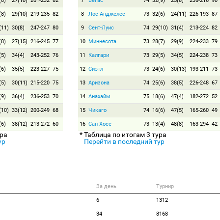
(8)
27(10)
201-232
82
7
Вегас
74
32(9)
25(8)
238-216
90
(8)
29(10)
219-235
82
8
Лос-Анджелес
73
32(6)
24(11)
226-193
87
(11)
30(8)
247-247
80
9
Сент-Луис
74
29(10)
31(4)
213-224
82
(8)
27(15)
216-245
77
10
Миннесота
73
28(7)
29(9)
224-233
79
(5)
34(4)
243-252
76
11
Калгари
73
29(5)
34(5)
224-238
73
(6)
35(5)
223-227
75
12
Сиэтл
73
24(6)
30(13)
193-211
73
(5)
30(11)
215-220
75
13
Аризона
74
25(6)
38(5)
226-248
67
(9)
36(4)
236-253
70
14
Анахайм
75
18(6)
47(4)
182-272
52
(10)
33(12)
200-249
68
15
Чикаго
74
16(6)
47(5)
165-260
49
(6)
38(12)
213-272
60
16
Сан-Хосе
73
13(4)
48(8)
163-294
42
ура
* Таблица по итогам 3 тура
ур
Перейти в последний тур
За день
Турнир
6
1312
34
8168