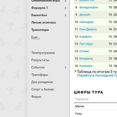
7
Вашингтон
73
28
Олимпийские игры
8
Филадельфия
75
28
Формула-1
9
Детройт
74
25
Баскетбол
10
Айлендерс
73
23
Легкая атлетика
11
Нью-Джерси
74
31
Трансляции
12
Баффало
75
29
Еще...
13
Питтсбург
73
27
14
Оттава
73
24
Телепрограмма
15
Монреаль
73
18
Результаты
16
Коламбус
74
18
События
* Таблица по итогам 3 т
Трансферы
Перейти в последний т
Дни рождения
Спорт и бизнес
ЦИФРЫ ТУРА
Форум
Параметр
Матчи
Голы