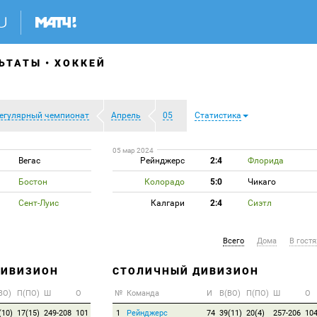
ЬТАТЫ
ХОККЕЙ
егулярный чемпионат
Апрель
05
Статистика
05 мар 2024
Вегас
Рейнджерс
2:4
Флорида
Бостон
Колорадо
5:0
Чикаго
Сент-Луис
Калгари
2:4
Сиэтл
Всего
Дома
В гостя
ДИВИЗИОН
СТОЛИЧНЫЙ ДИВИЗИОН
ВО)
П(ПО)
Ш
О
№
Команда
И
В(ВО)
П(ПО)
Ш
О
(10)
17(15)
249-208
101
1
Рейнджерс
74
39(11)
20(4)
257-206
10