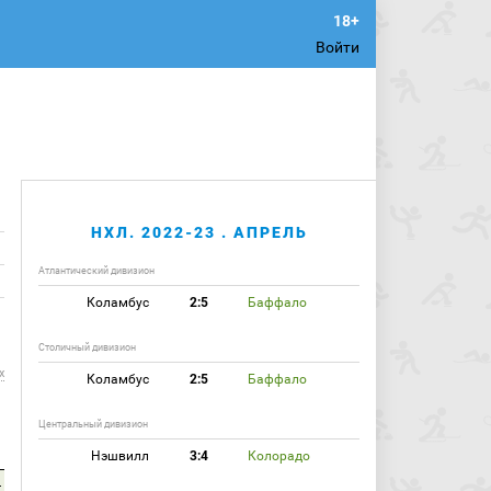
Войти
НХЛ. 2022-23 . АПРЕЛЬ
Атлантический дивизион
Коламбус
2:5
Баффало
Столичный дивизион
х
Коламбус
2:5
Баффало
Центральный дивизион
Нэшвилл
3:4
Колорадо
4