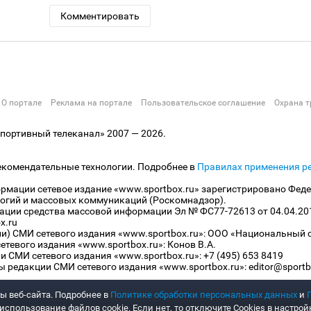
Комментировать
О портале
Реклама на портале
Пользовательское соглашение
Охрана т
ортивный телеканал» 2007 — 2026.
екомендательные технологии. Подробнее в
Правилах применения р
рмации сетевое издание «www.sportbox.ru» зарегистрировано Феде
огий и массовых коммуникаций (Роскомнадзор).
рации средства массовой информации Эл № ФС77-72613 от 04.04.20
x.ru
ли) СМИ сетевого издания «www.sportbox.ru»: ООО «Национальный 
тевого издания «www.sportbox.ru»: Конов В.А.
 СМИ сетевого издания «www.sportbox.ru»: +7 (495) 653 8419
 редакции СМИ сетевого издания «www.sportbox.ru»: editor@sportb
ы веб-сайта. Подробнее в
Политике обработки персональных данных
и
спользование файлов cookie. Если нет, то отключите Cookies в настрой