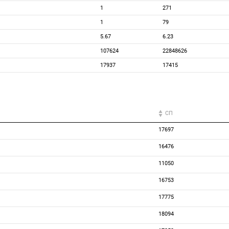
1
271
1
79
5.67
6.23
107624
22848626
17937
17415
СП
17697
16476
11050
16753
17775
18094