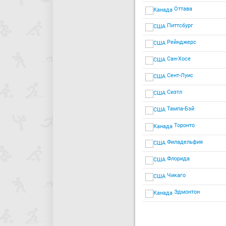
Оттава
Питтсбург
Рейнджерс
Сан-Хосе
Сент-Луис
Сиэтл
Тампа-Бэй
Торонто
Филадельфия
Флорида
Чикаго
Эдмонтон