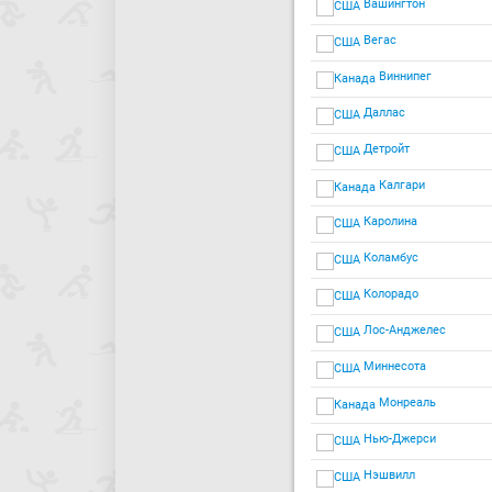
Вашингтон
Вегас
Виннипег
Даллас
Детройт
Калгари
Каролина
Коламбус
Колорадо
Лос-Анджелес
Миннесота
Монреаль
Нью-Джерси
Нэшвилл