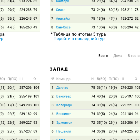
(10)
31(4)
213-224
82
5
Калгари
73
29(5)
34(5)
224-238
73
(7)
29(9)
224-233
79
6
Сиэтл
73
24(6)
30(13)
193-211
73
(6)
38(5)
226-248
67
7
Анахайм
75
18(6)
47(4)
182-272
52
(6)
47(5)
165-260
49
8
Сан-Хосе
73
13(4)
48(8)
163-294
42
ура
* Таблица по итогам 3 тура
ур
Перейти в последний тур
Всего
Дома
В гостя
ЗАПАД
ВО)
П(ПО)
Ш
О
№
Команда
И
В(ВО)
П(ПО)
Ш
О
(11)
20(4)
257-206
104
1
Даллас
75
36(11)
19(9)
276-220
10
(8)
21(7)
255-199
101
2
Ванкувер
74
40(6)
20(8)
255-197
10
(10)
17(15)
249-208
101
3
Колорадо
74
39(8)
21(6)
279-221
10
(9)
22(5)
239-182
99
4
Виннипег
74
39(5)
24(6)
224-184
94
(12)
22(9)
269-227
93
5
Эдмонтон
72
35(10)
23(4)
262-206
94
(8)
25(7)
257-237
89
6
Нэшвилл
74
35(8)
27(4)
244-225
90