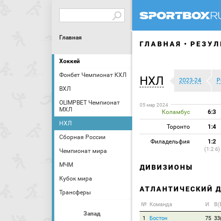
Главная
ГЛАВНАЯ
РЕЗУЛ
Хоккей
Фонбет Чемпионат КХЛ
НХЛ
2023-24
Р
ВХЛ
OLIMPBET Чемпионат
05 мар 2024
МХЛ
Коламбус
6:3
НХЛ
Торонто
1:4
Сборная России
Филадельфия
1:2
(1:2 б)
Чемпионат мира
МЧМ
ДИВИЗИОНЫ
Кубок мира
АТЛАНТИЧЕСКИЙ 
Трансферы
№
Команда
И
В(
Запад
1
Бостон
75
33