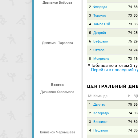
Дивизион Боброва
2
Флорида
74
38
3
Торонто
73
30
4
Тампа-Бэй
73
33
5
Детройт
74
25
6
Баффало
75
29
Дивизион Тарасова
7
Оттава
73
24
8
Монреаль
73
18
* Таблица по итогам 3 т
Перейти в последний т
Восток
ЦЕНТРАЛЬНЫЙ ДИ
Дивизион Харламова
№
Команда
И
В(
1
Даллас
75
36
2
Колорадо
74
39
3
Виннипег
74
39
4
Нэшвилл
74
35
Дивизион Чернышева