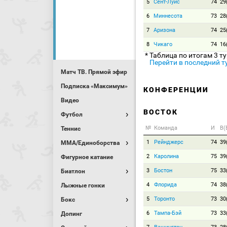
5
Сент-Луис
74
29
6
Миннесота
73
28
7
Аризона
74
25
8
Чикаго
74
16
* Таблица по итогам 3 т
Перейти в последний т
Матч ТВ. Прямой эфир
Подписка «Максимум»
КОНФЕРЕНЦИИ
Видео
ВОСТОК
Футбол
№
Команда
И
В(
Теннис
1
Рейнджерс
74
39
MMA/Единоборства
2
Каролина
75
39
Фигурное катание
3
Бостон
75
33
Биатлон
4
Флорида
74
38
Лыжные гонки
5
Торонто
73
30
Бокс
6
Тампа-Бэй
73
33
Допинг