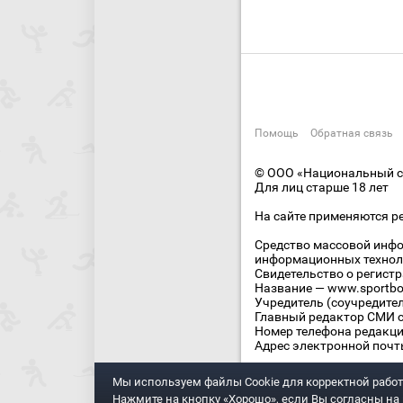
Помощь
Обратная связь
© ООО «Национальный сп
Для лиц старше 18 лет
На сайте применяются р
Средство массовой инфо
информационных технол
Свидетельство о регист
Название — www.sportbo
Учредитель (соучредите
Главный редактор СМИ се
Номер телефона редакции
Адрес электронной почты
Мы используем файлы Сookie для корректной работ
Нажмите на кнопку «Хорошо», если Вы согласны на и