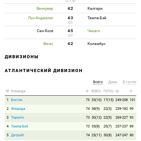
(2:1 б)
Ванкувер
4:2
Калгари
Лос-Анджелес
4:3
Тампа-Бэй
ОТ
Сан-Хосе
4:5
Чикаго
ОТ
Вегас
4:2
Коламбус
ДИВИЗИОНЫ
АТЛАНТИЧЕСКИЙ ДИВИЗИОН
Всего
Дома
В гостях
№
Команда
И
В(ВО)
П(ПО)
Ш
О
1
Бостон
75
33(10)
17(15)
249-208
101
2
Флорида
74
38(9)
22(5)
239-182
99
3
Торонто
73
30(12)
22(9)
269-227
93
4
Тампа-Бэй
73
33(8)
25(7)
257-237
89
5
Детройт
74
25(11)
30(8)
247-247
80