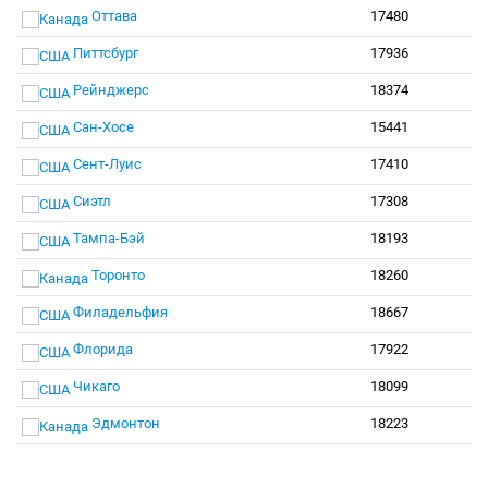
Оттава
17480
Питтсбург
17936
Рейнджерс
18374
Сан-Хосе
15441
Сент-Луис
17410
Сиэтл
17308
Тампа-Бэй
18193
Торонто
18260
Филадельфия
18667
Флорида
17922
Чикаго
18099
Эдмонтон
18223