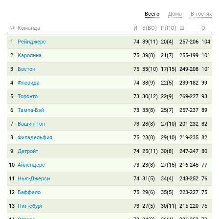
Всего
Дома
В гостях
№
Команда
И
В(ВО)
П(ПО)
Ш
О
1
Рейнджерс
74
39(11)
20(4)
257-206
104
2
Каролина
75
39(8)
21(7)
255-199
101
3
Бостон
75
33(10)
17(15)
249-208
101
4
Флорида
74
38(9)
22(5)
239-182
99
5
Торонто
73
30(12)
22(9)
269-227
93
6
Тампа-Бэй
73
33(8)
25(7)
257-237
89
7
Вашингтон
73
28(8)
27(10)
201-232
82
8
Филадельфия
75
28(8)
29(10)
219-235
82
9
Детройт
74
25(11)
30(8)
247-247
80
10
Айлендерс
73
23(8)
27(15)
216-245
77
11
Нью-Джерси
74
31(5)
34(4)
243-252
76
12
Баффало
75
29(6)
35(5)
223-227
75
13
Питтсбург
73
27(5)
30(11)
215-220
75