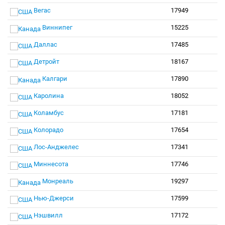
Вегас
17949
Виннипег
15225
Даллас
17485
Детройт
18167
Калгари
17890
Каролина
18052
Коламбус
17181
Колорадо
17654
Лос-Анджелес
17341
Миннесота
17746
Монреаль
19297
Нью-Джерси
17599
Нэшвилл
17172