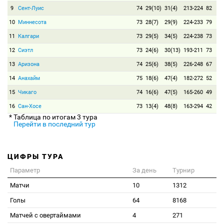
9
Сент-Луис
74
29(10)
31(4)
213-224
82
10
Миннесота
73
28(7)
29(9)
224-233
79
11
Калгари
73
29(5)
34(5)
224-238
73
12
Сиэтл
73
24(6)
30(13)
193-211
73
13
Аризона
74
25(6)
38(5)
226-248
67
14
Анахайм
75
18(6)
47(4)
182-272
52
15
Чикаго
74
16(6)
47(5)
165-260
49
16
Сан-Хосе
73
13(4)
48(8)
163-294
42
* Таблица по итогам 3 тура
Перейти в последний тур
ЦИФРЫ ТУРА
Параметр
За день
Турнир
Матчи
10
1312
Голы
64
8168
Матчей с овертаймами
4
271