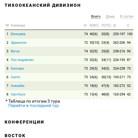
ТИХООКЕАНСКИЙ ДИВИЗИОН
Всего
Дома
В гостях
№
Команда
И
В(ВО)
П(ПО)
Ш
О
1
Ванкувер
74
40(6)
20(8)
255-197
100
2
Эдмонтон
72
35(10)
23(4)
262-206
94
3
Вегас
74
32(9)
25(8)
238-216
90
4
Лос-Анджелес
73
32(6)
24(11)
226-193
87
5
Калгари
73
29(5)
34(5)
224-238
73
6
Сиэтл
73
24(6)
30(13)
193-211
73
7
Анахайм
75
18(6)
47(4)
182-272
52
8
Сан-Хосе
73
13(4)
48(8)
163-294
42
* Таблица по итогам 3 тура
Перейти в последний тур
КОНФЕРЕНЦИИ
ВОСТОК