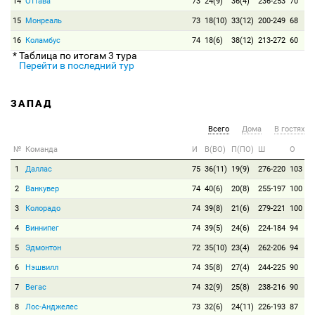
14
Оттава
73
24(9)
36(4)
236-253
70
15
Монреаль
73
18(10)
33(12)
200-249
68
16
Коламбус
74
18(6)
38(12)
213-272
60
* Таблица по итогам 3 тура
Перейти в последний тур
ЗАПАД
Всего
Дома
В гостях
№
Команда
И
В(ВО)
П(ПО)
Ш
О
1
Даллас
75
36(11)
19(9)
276-220
103
2
Ванкувер
74
40(6)
20(8)
255-197
100
3
Колорадо
74
39(8)
21(6)
279-221
100
4
Виннипег
74
39(5)
24(6)
224-184
94
5
Эдмонтон
72
35(10)
23(4)
262-206
94
6
Нэшвилл
74
35(8)
27(4)
244-225
90
7
Вегас
74
32(9)
25(8)
238-216
90
8
Лос-Анджелес
73
32(6)
24(11)
226-193
87