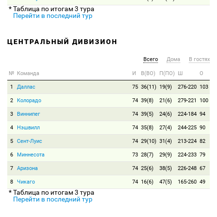
* Таблица по итогам 3 тура
Перейти в последний тур
ЦЕНТРАЛЬНЫЙ ДИВИЗИОН
Всего
Дома
В гостях
№
Команда
И
В(ВО)
П(ПО)
Ш
О
1
Даллас
75
36(11)
19(9)
276-220
103
2
Колорадо
74
39(8)
21(6)
279-221
100
3
Виннипег
74
39(5)
24(6)
224-184
94
4
Нэшвилл
74
35(8)
27(4)
244-225
90
5
Сент-Луис
74
29(10)
31(4)
213-224
82
6
Миннесота
73
28(7)
29(9)
224-233
79
7
Аризона
74
25(6)
38(5)
226-248
67
8
Чикаго
74
16(6)
47(5)
165-260
49
* Таблица по итогам 3 тура
Перейти в последний тур