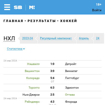
Войти
ГЛАВНАЯ
РЕЗУЛЬТАТЫ
ХОККЕЙ
НХЛ
2023-24
Регулярный чемпионат
Апрель
24
Статистика
24 мар 2024
Нэшвилл
1:0
Детройт
Вашингтон
3:0
Виннипег
Колорадо
5:4
Питтсбург
ОТ
Торонто
6:3
Эдмонтон
Нью-Джерси
2:5
Оттава
24 мар 2024
Рейнджерс
4:3
Флорида