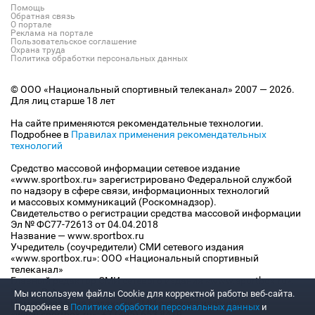
Помощь
Обратная связь
О портале
Реклама на портале
Пользовательское соглашение
Охрана труда
Политика обработки персональных данных
© ООО «Национальный спортивный телеканал» 2007 — 2026.
Для лиц старше 18 лет
На сайте применяются рекомендательные технологии.
Подробнее в
Правилах применения рекомендательных
технологий
Средство массовой информации сетевое издание
«www.sportbox.ru» зарегистрировано Федеральной службой
по надзору в сфере связи, информационных технологий
и массовых коммуникаций (Роскомнадзор).
Свидетельство о регистрации средства массовой информации
Эл № ФС77-72613 от 04.04.2018
Название — www.sportbox.ru
Учредитель (соучредители) СМИ сетевого издания
«www.sportbox.ru»: ООО «Национальный спортивный
телеканал»
Главный редактор СМИ сетевого издания «www.sportbox.ru»:
Конов В.А.
Мы используем файлы Сookie для корректной работы веб-сайта.
Номер телефона редакции СМИ сетевого издания
Подробнее в
Политике обработки персональных данных
и
«www.sportbox.ru»: +7 (495) 653 8419