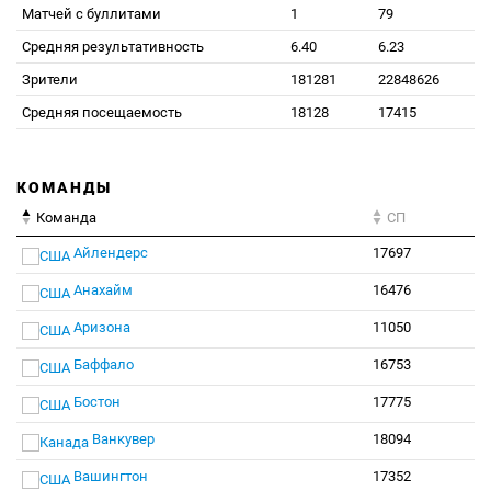
Матчей с буллитами
1
79
Средняя результативность
6.40
6.23
Зрители
181281
22848626
Средняя посещаемость
18128
17415
КОМАНДЫ
Команда
СП
Айлендерс
17697
Анахайм
16476
Аризона
11050
Баффало
16753
Бостон
17775
Ванкувер
18094
Вашингтон
17352