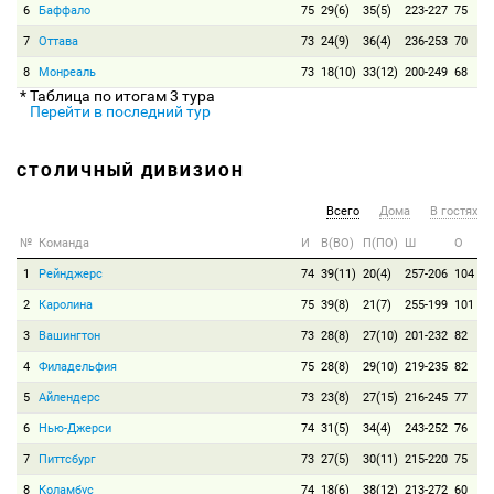
6
Баффало
75
29(6)
35(5)
223-227
75
7
Оттава
73
24(9)
36(4)
236-253
70
8
Монреаль
73
18(10)
33(12)
200-249
68
* Таблица по итогам 3 тура
Перейти в последний тур
СТОЛИЧНЫЙ ДИВИЗИОН
Всего
Дома
В гостях
№
Команда
И
В(ВО)
П(ПО)
Ш
О
1
Рейнджерс
74
39(11)
20(4)
257-206
104
2
Каролина
75
39(8)
21(7)
255-199
101
3
Вашингтон
73
28(8)
27(10)
201-232
82
4
Филадельфия
75
28(8)
29(10)
219-235
82
5
Айлендерс
73
23(8)
27(15)
216-245
77
6
Нью-Джерси
74
31(5)
34(4)
243-252
76
7
Питтсбург
73
27(5)
30(11)
215-220
75
8
Коламбус
74
18(6)
38(12)
213-272
60