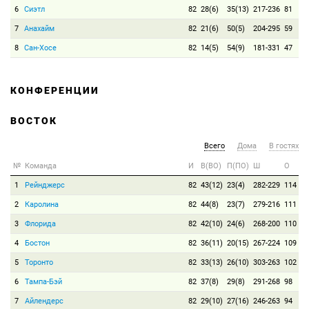
6
Сиэтл
82
28(6)
35(13)
217-236
81
7
Анахайм
82
21(6)
50(5)
204-295
59
8
Сан-Хосе
82
14(5)
54(9)
181-331
47
КОНФЕРЕНЦИИ
ВОСТОК
Всего
Дома
В гостях
№
Команда
И
В(ВО)
П(ПО)
Ш
О
1
Рейнджерс
82
43(12)
23(4)
282-229
114
2
Каролина
82
44(8)
23(7)
279-216
111
3
Флорида
82
42(10)
24(6)
268-200
110
4
Бостон
82
36(11)
20(15)
267-224
109
5
Торонто
82
33(13)
26(10)
303-263
102
6
Тампа-Бэй
82
37(8)
29(8)
291-268
98
7
Айлендерс
82
29(10)
27(16)
246-263
94