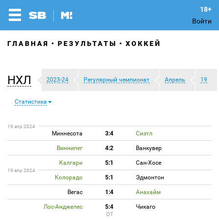
Войти
ГЛАВНАЯ
РЕЗУЛЬТАТЫ
ХОККЕЙ
НХЛ
2023-24
Регулярный чемпионат
Апрель
19
Статистика
19 апр 2024
Миннесота
3:4
Сиэтл
Виннипег
4:2
Ванкувер
Калгари
5:1
Сан-Хосе
19 апр 2024
Колорадо
5:1
Эдмонтон
Вегас
1:4
Анахайм
Лос-Анджелес
5:4
Чикаго
ОТ