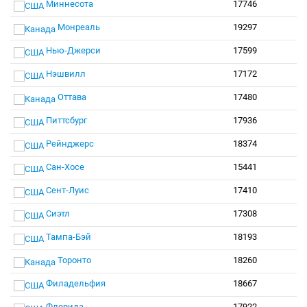
Миннесота
17746
Монреаль
19297
Нью-Джерси
17599
Нэшвилл
17172
Оттава
17480
Питтсбург
17936
Рейнджерс
18374
Сан-Хосе
15441
Сент-Луис
17410
Сиэтл
17308
Тампа-Бэй
18193
Торонто
18260
Филадельфия
18667
Флорида
17922