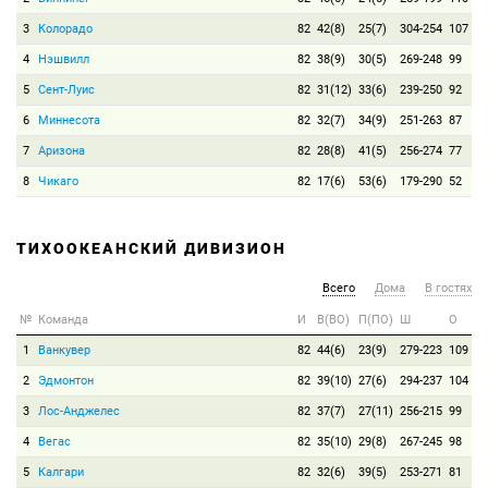
3
Колорадо
82
42(8)
25(7)
304-254
107
4
Нэшвилл
82
38(9)
30(5)
269-248
99
5
Сент-Луис
82
31(12)
33(6)
239-250
92
6
Миннесота
82
32(7)
34(9)
251-263
87
7
Аризона
82
28(8)
41(5)
256-274
77
8
Чикаго
82
17(6)
53(6)
179-290
52
ТИХООКЕАНСКИЙ ДИВИЗИОН
Всего
Дома
В гостях
№
Команда
И
В(ВО)
П(ПО)
Ш
О
1
Ванкувер
82
44(6)
23(9)
279-223
109
2
Эдмонтон
82
39(10)
27(6)
294-237
104
3
Лос-Анджелес
82
37(7)
27(11)
256-215
99
4
Вегас
82
35(10)
29(8)
267-245
98
5
Калгари
82
32(6)
39(5)
253-271
81