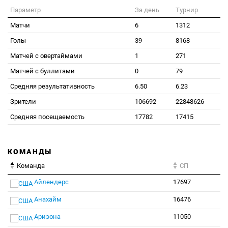
Параметр
За день
Турнир
Матчи
6
1312
Голы
39
8168
Матчей с овертаймами
1
271
Матчей с буллитами
0
79
Средняя результативность
6.50
6.23
Зрители
106692
22848626
Средняя посещаемость
17782
17415
КОМАНДЫ
Команда
СП
Айлендерс
17697
Анахайм
16476
Аризона
11050