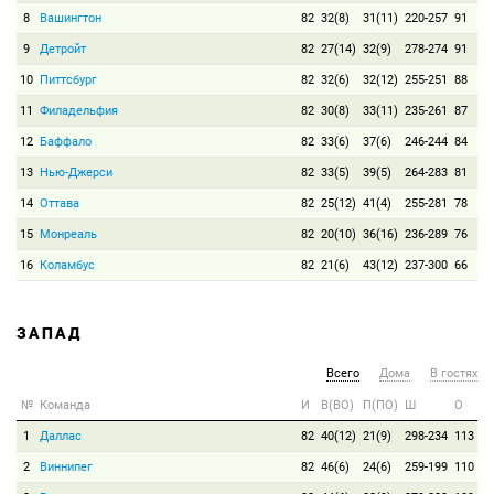
8
Вашингтон
82
32(8)
31(11)
220-257
91
9
Детройт
82
27(14)
32(9)
278-274
91
10
Питтсбург
82
32(6)
32(12)
255-251
88
11
Филадельфия
82
30(8)
33(11)
235-261
87
12
Баффало
82
33(6)
37(6)
246-244
84
13
Нью-Джерси
82
33(5)
39(5)
264-283
81
14
Оттава
82
25(12)
41(4)
255-281
78
15
Монреаль
82
20(10)
36(16)
236-289
76
16
Коламбус
82
21(6)
43(12)
237-300
66
ЗАПАД
Всего
Дома
В гостях
№
Команда
И
В(ВО)
П(ПО)
Ш
О
1
Даллас
82
40(12)
21(9)
298-234
113
2
Виннипег
82
46(6)
24(6)
259-199
110