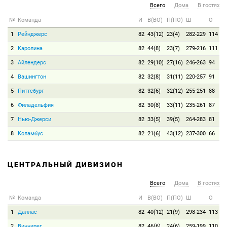
Всего
Дома
В гостях
№
Команда
И
В(ВО)
П(ПО)
Ш
О
1
Рейнджерс
82
43(12)
23(4)
282-229
114
2
Каролина
82
44(8)
23(7)
279-216
111
3
Айлендерс
82
29(10)
27(16)
246-263
94
4
Вашингтон
82
32(8)
31(11)
220-257
91
5
Питтсбург
82
32(6)
32(12)
255-251
88
6
Филадельфия
82
30(8)
33(11)
235-261
87
7
Нью-Джерси
82
33(5)
39(5)
264-283
81
8
Коламбус
82
21(6)
43(12)
237-300
66
ЦЕНТРАЛЬНЫЙ ДИВИЗИОН
Всего
Дома
В гостях
№
Команда
И
В(ВО)
П(ПО)
Ш
О
1
Даллас
82
40(12)
21(9)
298-234
113
2
Виннипег
82
46(6)
24(6)
259-199
110