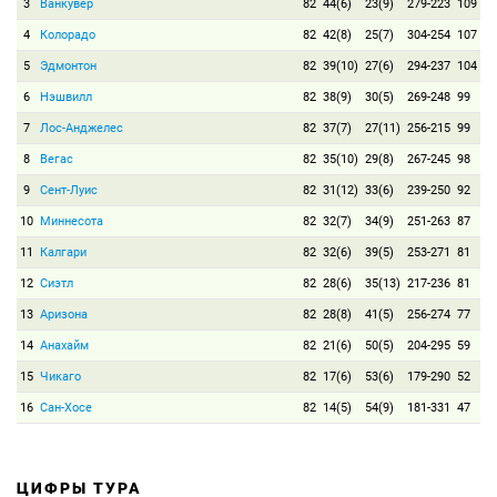
3
Ванкувер
82
44(6)
23(9)
279-223
109
4
Колорадо
82
42(8)
25(7)
304-254
107
5
Эдмонтон
82
39(10)
27(6)
294-237
104
6
Нэшвилл
82
38(9)
30(5)
269-248
99
7
Лос-Анджелес
82
37(7)
27(11)
256-215
99
8
Вегас
82
35(10)
29(8)
267-245
98
9
Сент-Луис
82
31(12)
33(6)
239-250
92
10
Миннесота
82
32(7)
34(9)
251-263
87
11
Калгари
82
32(6)
39(5)
253-271
81
12
Сиэтл
82
28(6)
35(13)
217-236
81
13
Аризона
82
28(8)
41(5)
256-274
77
14
Анахайм
82
21(6)
50(5)
204-295
59
15
Чикаго
82
17(6)
53(6)
179-290
52
16
Сан-Хосе
82
14(5)
54(9)
181-331
47
ЦИФРЫ ТУРА