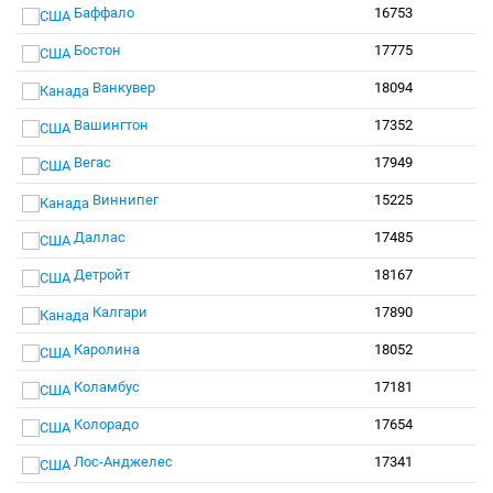
Баффало
16753
Бостон
17775
Ванкувер
18094
Вашингтон
17352
Вегас
17949
Виннипег
15225
Даллас
17485
Детройт
18167
Калгари
17890
Каролина
18052
Коламбус
17181
Колорадо
17654
Лос-Анджелес
17341