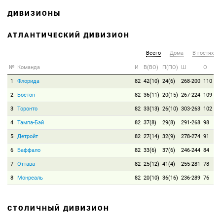
ДИВИЗИОНЫ
АТЛАНТИЧЕСКИЙ ДИВИЗИОН
Всего
Дома
В гостях
№
Команда
И
В(ВО)
П(ПО)
Ш
О
1
Флорида
82
42(10)
24(6)
268-200
110
2
Бостон
82
36(11)
20(15)
267-224
109
3
Торонто
82
33(13)
26(10)
303-263
102
4
Тампа-Бэй
82
37(8)
29(8)
291-268
98
5
Детройт
82
27(14)
32(9)
278-274
91
6
Баффало
82
33(6)
37(6)
246-244
84
7
Оттава
82
25(12)
41(4)
255-281
78
8
Монреаль
82
20(10)
36(16)
236-289
76
СТОЛИЧНЫЙ ДИВИЗИОН