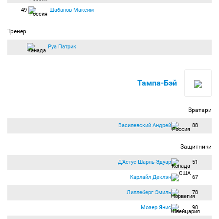
49
Шабанов Максим
Тренер
Руа Патрик
Тампа-Бэй
Вратари
Василевский Андрей
88
Защитники
Д'Астус Шарль-Эдуар
51
Карлайл Деклэн
67
Лиллеберг Эмиль
78
Мозер Янис
90