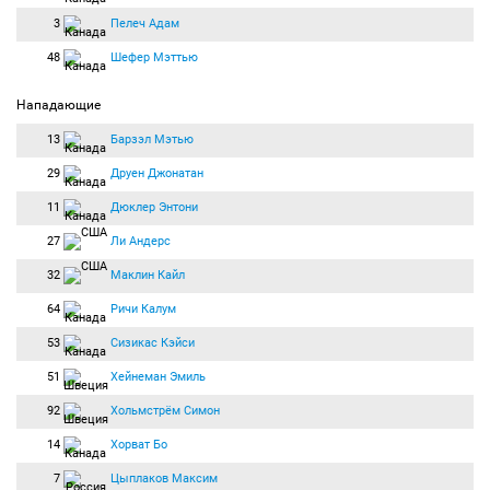
3
Пелеч Адам
48
Шефер Мэттью
Нападающие
13
Барзэл Мэтью
29
Друен Джонатан
11
Дюклер Энтони
27
Ли Андерс
32
Маклин Кайл
64
Ричи Калум
53
Сизикас Кэйси
51
Хейнеман Эмиль
92
Хольмстрём Симон
14
Хорват Бо
7
Цыплаков Максим