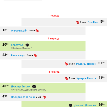
I период
5
30
Пол Ник
2 мин
12
53
Маклин Кайл
2 мин
II период
20
55
Хорват Бо
/
Шабанов Максим
/
23
49
Ричи Калум
2 мин
37
39
Рэддиш Даррен
2 мин
III период
41
03
Кучеров Никита
2 мин
45
30
Дюклер Энтони
/
Ричи Калум
,
ДеАнджело Энтони
/
47
54
ДеАнджело Энтони
2 мин
56
26
Джеймс Доминик