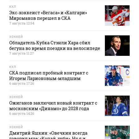
КХЛ
Экс‑хоккеист «Вегаса» и «Калгари»
Мироманов перешел в СКА
7 августа 12:54
ХОККЕЙ
Обладатель Кубка Стэнли Хара сбил
бегуна во время поездки на велосипеде
7 августа 11:27
КХЛ
СКА подписал пробный контракт с
Игорем Ларионовым‑младшим
6 августа 17:26
ХОККЕЙ
Ожиганов заключил новый контракт с
московским «Динамо» до 2028 года
6 августа 14:26
ХОККЕЙ
Дмитрий Яшкин: «Овечкин всегда
говорил мне: «Копай, руби». Ну я и