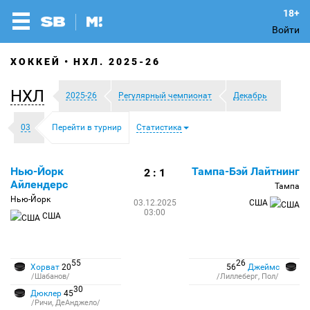
Войти
ХОККЕЙ
НХЛ. 2025-26
НХЛ
2025-26
Регулярный чемпионат
Декабрь
03
Перейти в турнир
Статистика
Нью-Йорк
Тампа-Бэй Лайтнинг
2 : 1
Айлендерс
Тампа
Нью-Йорк
03.12.2025
США
03:00
США
55
26
Хорват
20
56
Джеймс
/Шабанов/
/Лиллеберг, Пол/
30
Дюклер
45
/Ричи, ДеАнджело/