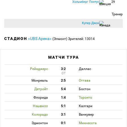
Хольмберг Понтус
29
Тренер
Купер Джон
СТАДИОН
«UBS Арена»
(Элмонт)
Зрителей: 13014
МАТЧИ ТУРА
Рейнджерс
3:2
Даллас
ОТ
Монреаль
2:5
Оттава
Детройт
5:4
Бостон
Флорида
1:4
Торонто
Нэшвилл
5:1
Калгари
Колорадо
3:1
Ванкувер
Эдмонтон
0:1
Миннесота