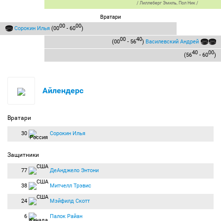
/
Лиллеберг Эмиль
,
Пол Ник
/
Вратари
00
00
Сорокин Илья
(00
- 60
)
00
40
(00
- 56
)
Василевский Андрей
40
00
(56
- 60
)
Айлендерс
Вратари
30
Сорокин Илья
Защитники
77
ДеАнджело Энтони
38
Митчелл Трэвис
24
Мэйфилд Скотт
6
Палок Райан