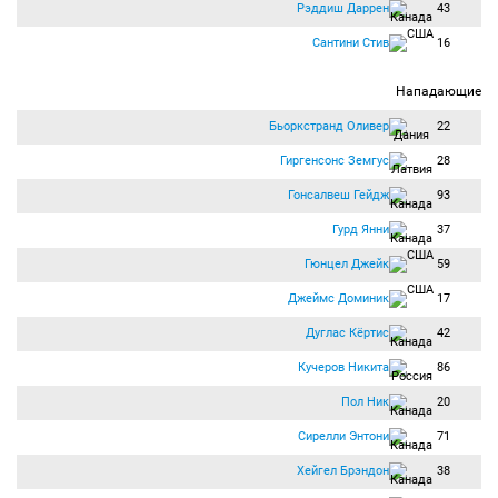
Рэддиш Даррен
43
Сантини Стив
16
Нападающие
Бьоркстранд Оливер
22
Гиргенсонс Земгус
28
Гонсалвеш Гейдж
93
Гурд Янни
37
Гюнцел Джейк
59
Джеймс Доминик
17
Дуглас Кёртис
42
Кучеров Никита
86
Пол Ник
20
Сирелли Энтони
71
Хейгел Брэндон
38