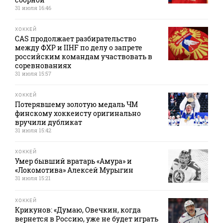
31 июля 16:46
ХОККЕЙ
CAS продолжает разбирательство
между ФХР и IIHF по делу о запрете
российским командам участвовать в
соревнованиях
31 июля 15:57
ХОККЕЙ
Потерявшему золотую медаль ЧМ
финскому хоккеисту оригинально
вручили дубликат
31 июля 15:42
ХОККЕЙ
Умер бывший вратарь «Амура» и
«Локомотива» Алексей Мурыгин
31 июля 15:21
ХОККЕЙ
Крикунов: «Думаю, Овечкин, когда
вернется в Россию, уже не будет играть