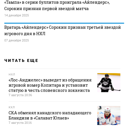
«Тампа» в серии буллитов проиграла «Айлендерс»,
Сорокин признан первой звездой матча
14 декабря 2025
Вратарь «Айлендерс» Сорокин признан третьей звездой
игрового дня в НХЛ
07 декабря 2025
ЧИТАТЬ ЕЩЕ
НХЛ
«Лос‑Анджелес» выведет из обращения
игровой номер Копитара и установит
статую в честь словенского хоккеиста
7 августа 20:36
КХЛ
СКА обменял канадского нападающего
Бландизи в «Салават Юлаев»
7 августа 20:16