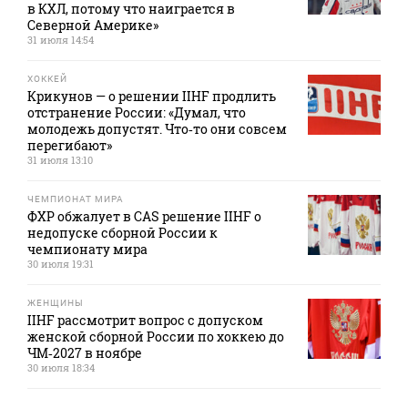
в КХЛ, потому что наиграется в
Северной Америке»
31 июля 14:54
ХОККЕЙ
Крикунов — о решении IIHF продлить
отстранение России: «Думал, что
молодежь допустят. Что‑то они совсем
перегибают»
31 июля 13:10
ЧЕМПИОНАТ МИРА
ФХР обжалует в CAS решение IIHF о
недопуске сборной России к
чемпионату мира
30 июля 19:31
ЖЕНЩИНЫ
IIHF рассмотрит вопрос с допуском
женской сборной России по хоккею до
ЧМ‑2027 в ноябре
30 июля 18:34