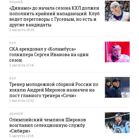
ХОККЕЙ
«Динамо» до начала сезона КХЛ должен
пополнить крайний нападающий. Клуб
ведет переговоры с Гусевым, но есть и
другие кандидаты
2 августа 20:16
КХЛ
СКА арендовал у «Коламбуса»
голкипера Сергея Иванова на один
сезон
2 августа 11:14
КХЛ
Тренер молодежной сборной России по
хоккею Андрей Миронов назначен на
пост главного тренера «Сочи»
1 августа 12:32
ХОККЕЙ
Олимпийский чемпион Широков
возглавил селекционную службу
«Сибири»
1 августа 12:18