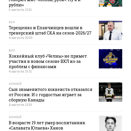
рублю»
6 августа 13:51
КХЛ
Терещенко и Епанчинцев вошли в
тренерский штаб СКА на сезон‑2026/27
4 августа 20:03
ВХЛ
Хоккейный клуб «Челны» не примет
участия в новом сезоне ВХЛ из‑за
проблем с финансами
4 августа 15:31
ХОККЕЙ
Сын знаменитого хоккеиста отказался
от России. И с гордостью играет за
сборную Канады
4 августа 12:55
ХОККЕЙ
В возрасте 19 лет умер воспитанник
«Салавата Юлаева» Ханов