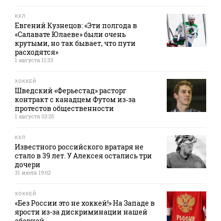
КХЛ
Евгений Кузнецов: «Эти полгода в
«Салавате Юлаеве» были очень
крутыми, но так бывает, что пути
расходятся»
1 августа 11:33
ХОККЕЙ
Шведский «Ферьестад» расторг
контракт с канадцем Футом из‑за
протестов общественности
1 августа 03:25
КХЛ
Известного российского вратаря не
стало в 39 лет. У Алексея остались три
дочери
31 июля 19:02
ХОККЕЙ
«Без России это не хоккей!» На Западе в
ярости из-за дискриминации нашей
сборной