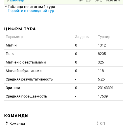
16
Ванкувер
54
12(6)
31(5)
143-196
41
* Таблица по итогам 1 тура
Перейти в последний тур
ЦИФРЫ ТУРА
Параметр
За день
Турнир
Матчи
0
1312
Голы
0
8205
Матчей с овертаймами
0
326
Матчей с буллитами
0
118
Средняя результативность
-
6.25
Зрители
0
23143391
Средняя посещаемость
-
17639
КОМАНДЫ
Команда
СП