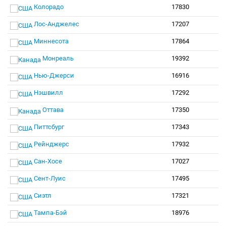
Колорадо
17830
Лос-Анджелес
17207
Миннесота
17864
Монреаль
19392
Нью-Джерси
16916
Нэшвилл
17292
Оттава
17350
Питтсбург
17343
Рейнджерс
17932
Сан-Хосе
17027
Сент-Луис
17495
Сиэтл
17321
Тампа-Бэй
18976