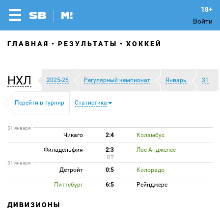
Войти
ГЛАВНАЯ
РЕЗУЛЬТАТЫ
ХОККЕЙ
НХЛ
2025-26
Регулярный чемпионат
Январь
31
Перейти в турнир
Статистика
31 января
Чикаго
2:4
Коламбус
Филадельфия
2:3
Лос-Анджелес
ОТ
31 января
Детройт
0:5
Колорадо
Питтсбург
6:5
Рейнджерс
ДИВИЗИОНЫ