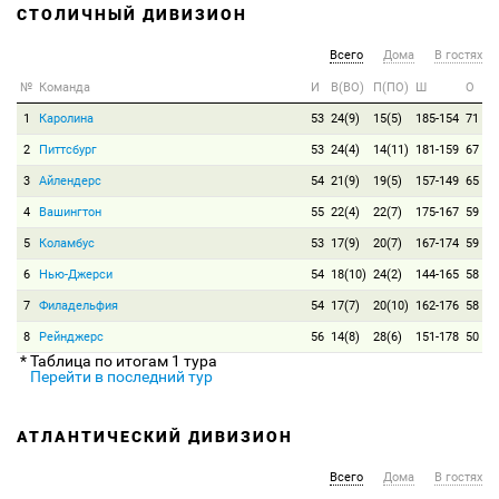
СТОЛИЧНЫЙ ДИВИЗИОН
Всего
Дома
В гостях
№
Команда
И
В(ВО)
П(ПО)
Ш
О
1
Каролина
53
24(9)
15(5)
185-154
71
2
Питтсбург
53
24(4)
14(11)
181-159
67
3
Айлендерс
54
21(9)
19(5)
157-149
65
4
Вашингтон
55
22(4)
22(7)
175-167
59
5
Коламбус
53
17(9)
20(7)
167-174
59
6
Нью-Джерси
54
18(10)
24(2)
144-165
58
7
Филадельфия
54
17(7)
20(10)
162-176
58
8
Рейнджерс
56
14(8)
28(6)
151-178
50
* Таблица по итогам 1 тура
Перейти в последний тур
АТЛАНТИЧЕСКИЙ ДИВИЗИОН
Всего
Дома
В гостях