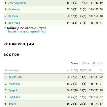
5
Лос-Анджелес
53
14(9)
17(13)
141-150
59
6
Сан-Хосе
52
16(11)
21(4)
164-180
58
7
Калгари
53
17(4)
26(6)
133-160
48
8
Ванкувер
54
12(6)
31(5)
143-196
41
* Таблица по итогам 1 тура
Перейти в последний тур
КОНФЕРЕНЦИИ
ВОСТОК
Всего
Дома
В гостях
№
Команда
И
В(ВО)
П(ПО)
Ш
О
1
Тампа-Бэй
52
27(7)
14(4)
183-131
72
2
Каролина
53
24(9)
15(5)
185-154
71
3
Детройт
56
22(10)
18(6)
171-171
70
4
Баффало
53
25(6)
17(5)
183-160
67
5
Бостон
55
24(8)
20(3)
186-171
67