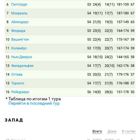
6
Питтсбург
53
24(4)
14(11)
181-159
67
7
Монреаль
54
19(11)
17(7)
187-180
67
8
Айлендерс
54
21(9)
19(5)
157-149
65
9
Флорида
53
23(5)
22(3)
164-174
59
10
Вашингтон
55
22(4)
22(7)
175-167
59
11
Коламбус
53
17(9)
20(7)
167-174
59
12
Нью-Джерси
54
18(10)
24(2)
144-165
58
13
Филадельфия
54
17(7)
20(10)
162-176
58
14
Оттава
53
20(5)
21(7)
179-176
57
15
Торонто
54
17(7)
21(9)
176-188
57
16
Рейнджерс
56
14(8)
28(6)
151-178
50
* Таблица по итогам 1 тура
Перейти в последний тур
ЗАПАД
Всего
Дома
В гостях