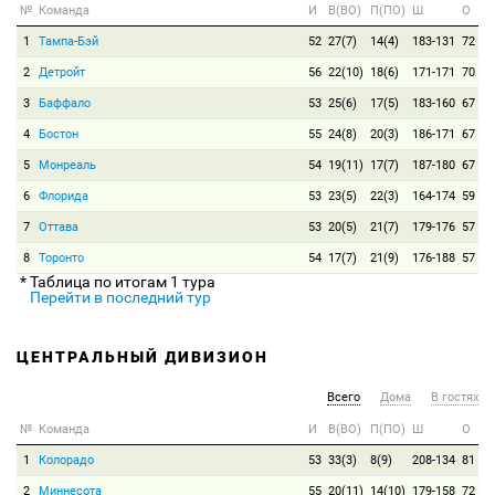
№
Команда
И
В(ВО)
П(ПО)
Ш
О
1
Тампа-Бэй
52
27(7)
14(4)
183-131
72
2
Детройт
56
22(10)
18(6)
171-171
70
3
Баффало
53
25(6)
17(5)
183-160
67
4
Бостон
55
24(8)
20(3)
186-171
67
5
Монреаль
54
19(11)
17(7)
187-180
67
6
Флорида
53
23(5)
22(3)
164-174
59
7
Оттава
53
20(5)
21(7)
179-176
57
8
Торонто
54
17(7)
21(9)
176-188
57
* Таблица по итогам 1 тура
Перейти в последний тур
ЦЕНТРАЛЬНЫЙ ДИВИЗИОН
Всего
Дома
В гостях
№
Команда
И
В(ВО)
П(ПО)
Ш
О
1
Колорадо
53
33(3)
8(9)
208-134
81
2
Миннесота
55
20(11)
14(10)
179-158
72