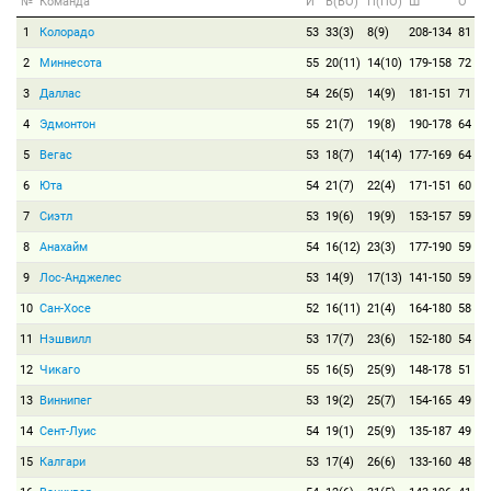
№
Команда
И
В(ВО)
П(ПО)
Ш
О
1
Колорадо
53
33(3)
8(9)
208-134
81
2
Миннесота
55
20(11)
14(10)
179-158
72
3
Даллас
54
26(5)
14(9)
181-151
71
4
Эдмонтон
55
21(7)
19(8)
190-178
64
5
Вегас
53
18(7)
14(14)
177-169
64
6
Юта
54
21(7)
22(4)
171-151
60
7
Сиэтл
53
19(6)
19(9)
153-157
59
8
Анахайм
54
16(12)
23(3)
177-190
59
9
Лос-Анджелес
53
14(9)
17(13)
141-150
59
10
Сан-Хосе
52
16(11)
21(4)
164-180
58
11
Нэшвилл
53
17(7)
23(6)
152-180
54
12
Чикаго
55
16(5)
25(9)
148-178
51
13
Виннипег
53
19(2)
25(7)
154-165
49
14
Сент-Луис
54
19(1)
25(9)
135-187
49
15
Калгари
53
17(4)
26(6)
133-160
48