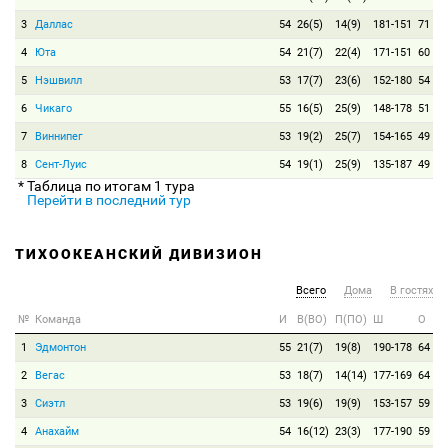
3
Даллас
54
26(5)
14(9)
181-151
71
4
Юта
54
21(7)
22(4)
171-151
60
5
Нэшвилл
53
17(7)
23(6)
152-180
54
6
Чикаго
55
16(5)
25(9)
148-178
51
7
Виннипег
53
19(2)
25(7)
154-165
49
8
Сент-Луис
54
19(1)
25(9)
135-187
49
* Таблица по итогам 1 тура
Перейти в последний тур
ТИХООКЕАНСКИЙ ДИВИЗИОН
Всего
Дома
В гостях
№
Команда
И
В(ВО)
П(ПО)
Ш
О
1
Эдмонтон
55
21(7)
19(8)
190-178
64
2
Вегас
53
18(7)
14(14)
177-169
64
3
Сиэтл
53
19(6)
19(9)
153-157
59
4
Анахайм
54
16(12)
23(3)
177-190
59