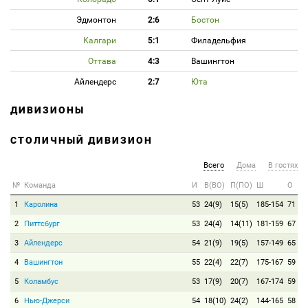
Эдмонтон
2:6
Бостон
Калгари
5:1
Филадельфия
Оттава
4:3
Вашингтон
Айлендерс
2:7
Юта
ДИВИЗИОНЫ
СТОЛИЧНЫЙ ДИВИЗИОН
Всего
Дома
В гостях
№
Команда
И
В(ВО)
П(ПО)
Ш
О
1
Каролина
53
24(9)
15(5)
185-154
71
2
Питтсбург
53
24(4)
14(11)
181-159
67
3
Айлендерс
54
21(9)
19(5)
157-149
65
4
Вашингтон
55
22(4)
22(7)
175-167
59
5
Коламбус
53
17(9)
20(7)
167-174
59
6
Нью-Джерси
54
18(10)
24(2)
144-165
58