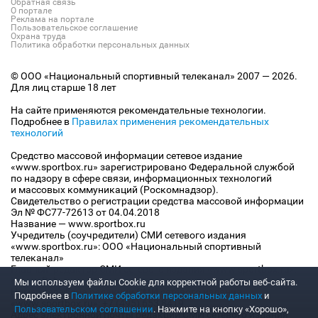
Обратная связь
О портале
Реклама на портале
Пользовательское соглашение
Охрана труда
Политика обработки персональных данных
© ООО «Национальный спортивный телеканал» 2007 — 2026.
Для лиц старше 18 лет
На сайте применяются рекомендательные технологии.
Подробнее в
Правилах применения рекомендательных
технологий
Средство массовой информации сетевое издание
«www.sportbox.ru» зарегистрировано Федеральной службой
по надзору в сфере связи, информационных технологий
и массовых коммуникаций (Роскомнадзор).
Свидетельство о регистрации средства массовой информации
Эл № ФС77-72613 от 04.04.2018
Название — www.sportbox.ru
Учредитель (соучредители) СМИ сетевого издания
«www.sportbox.ru»: ООО «Национальный спортивный
телеканал»
Главный редактор СМИ сетевого издания «www.sportbox.ru»:
Конов В.А.
Мы используем файлы Сookie для корректной работы веб-сайта.
Номер телефона редакции СМИ сетевого издания
Подробнее в
Политике обработки персональных данных
и
«www.sportbox.ru»: +7 (495) 653 8419
Пользовательском соглашении
. Нажмите на кнопку «Хорошо»,
Адрес электронной почты редакции СМИ сетевого издания