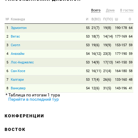
Всего
Дома
В гостях
№
Команда
И
В(ВО)
П(ПО)
Ш
О
1
Эдмонтон
55
21(7)
19(8)
190-178
64
2
Вегас
53
18(7)
14(14)
177-169
64
3
Сиэтл
53
19(6)
19(9)
153-157
59
4
Анахайм
54
16(12)
23(3)
177-190
59
5
Лос-Анджелес
53
14(9)
17(13)
141-150
59
6
Сан-Хосе
52
16(11)
21(4)
164-180
58
7
Калгари
53
17(4)
26(6)
133-160
48
8
Ванкувер
54
12(6)
31(5)
143-196
41
* Таблица по итогам 1 тура
Перейти в последний тур
КОНФЕРЕНЦИИ
ВОСТОК