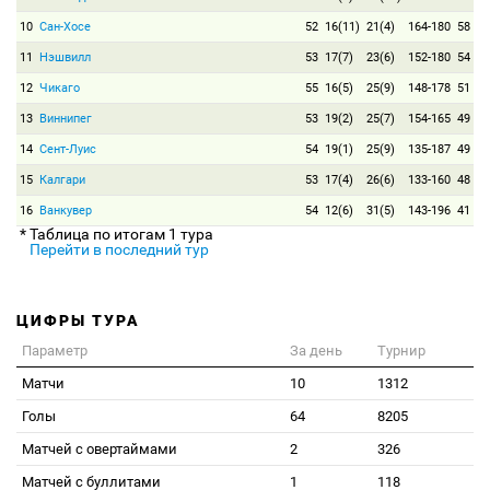
10
Сан-Хосе
52
16(11)
21(4)
164-180
58
11
Нэшвилл
53
17(7)
23(6)
152-180
54
12
Чикаго
55
16(5)
25(9)
148-178
51
13
Виннипег
53
19(2)
25(7)
154-165
49
14
Сент-Луис
54
19(1)
25(9)
135-187
49
15
Калгари
53
17(4)
26(6)
133-160
48
16
Ванкувер
54
12(6)
31(5)
143-196
41
* Таблица по итогам 1 тура
Перейти в последний тур
ЦИФРЫ ТУРА
Параметр
За день
Турнир
Матчи
10
1312
Голы
64
8205
Матчей с овертаймами
2
326
Матчей с буллитами
1
118