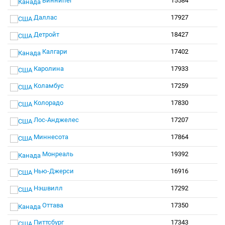
Виннипег
15584
Даллас
17927
Детройт
18427
Калгари
17402
Каролина
17933
Коламбус
17259
Колорадо
17830
Лос-Анджелес
17207
Миннесота
17864
Монреаль
19392
Нью-Джерси
16916
Нэшвилл
17292
Оттава
17350
Питтсбург
17343