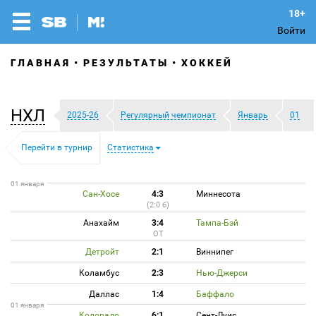
Войти
ГЛАВНАЯ
РЕЗУЛЬТАТЫ
ХОККЕЙ
НХЛ
2025-26
Регулярный чемпионат
Январь
01
Перейти в турнир
Статистика
01 января
Сан-Хосе
4:3
Миннесота
(2:0 б)
Анахайм
3:4
Тампа-Бэй
ОТ
Детройт
2:1
Виннипег
Коламбус
2:3
Нью-Джерси
Даллас
1:4
Баффало
01 января
Колорадо
6:1
Сент-Луис