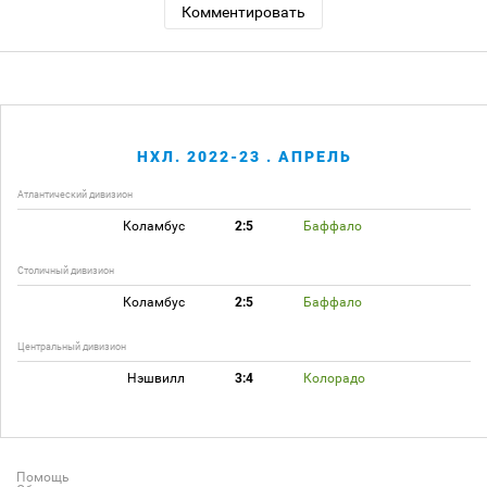
Комментировать
НХЛ. 2022-23 . АПРЕЛЬ
Атлантический дивизион
Коламбус
2:5
Баффало
Столичный дивизион
Коламбус
2:5
Баффало
Центральный дивизион
Нэшвилл
3:4
Колорадо
Помощь