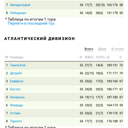
7
Филадельфия
54
17(7)
20(10)
162-176
58
8
Рейнджерс
56
14(8)
28(6)
151-178
50
* Таблица по итогам 1 тура
Перейти в последний тур
АТЛАНТИЧЕСКИЙ ДИВИЗИОН
Всего
Дома
В гостях
№
Команда
И
В(ВО)
П(ПО)
Ш
О
1
Тампа-Бэй
52
27(7)
14(4)
183-131
72
2
Детройт
56
22(10)
18(6)
171-171
70
3
Баффало
53
25(6)
17(5)
183-160
67
4
Бостон
55
24(8)
20(3)
186-171
67
5
Монреаль
54
19(11)
17(7)
187-180
67
6
Флорида
53
23(5)
22(3)
164-174
59
7
Оттава
53
20(5)
21(7)
179-176
57
8
Торонто
54
17(7)
21(9)
176-188
57
* Таблица по итогам 1 тура