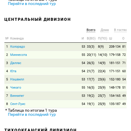
Перейти в последний тур
ЦЕНТРАЛЬНЫЙ ДИВИЗИОН
Всего
Дома
В гостях
№
Команда
И
В(ВО)
П(ПО)
Ш
О
1
Колорадо
53
33(3)
8(9)
208-134
81
2
Миннесота
55
20(11)
14(10)
179-158
72
3
Даллас
54
26(5)
14(9)
181-151
71
4
Юта
54
21(7)
22(4)
171-151
60
5
Нэшвилл
53
17(7)
23(6)
152-180
54
6
Чикаго
55
16(5)
25(9)
148-178
51
7
Виннипег
53
19(2)
25(7)
154-165
49
8
Сент-Луис
54
19(1)
25(9)
135-187
49
* Таблица по итогам 1 тура
Перейти в последний тур
ТИХООКЕАНСКИЙ ДИВИЗИОН