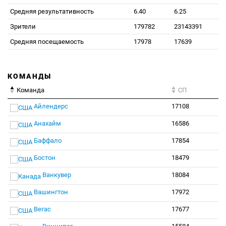
Средняя результативность
6.40
6.25
Зрители
179782
23143391
Средняя посещаемость
17978
17639
КОМАНДЫ
Команда
СП
Айлендерс
17108
Анахайм
16586
Баффало
17854
Бостон
18479
Ванкувер
18084
Вашингтон
17972
Вегас
17677