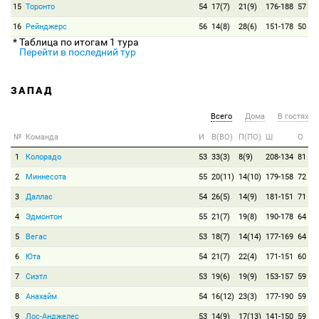
15
Торонто
54
17(7)
21(9)
176-188
57
16
Рейнджерс
56
14(8)
28(6)
151-178
50
* Таблица по итогам 1 тура
Перейти в последний тур
ЗАПАД
Всего
Дома
В гостях
№
Команда
И
В(ВО)
П(ПО)
Ш
О
1
Колорадо
53
33(3)
8(9)
208-134
81
2
Миннесота
55
20(11)
14(10)
179-158
72
3
Даллас
54
26(5)
14(9)
181-151
71
4
Эдмонтон
55
21(7)
19(8)
190-178
64
5
Вегас
53
18(7)
14(14)
177-169
64
6
Юта
54
21(7)
22(4)
171-151
60
7
Сиэтл
53
19(6)
19(9)
153-157
59
8
Анахайм
54
16(12)
23(3)
177-190
59
9
Лос-Анджелес
53
14(9)
17(13)
141-150
59