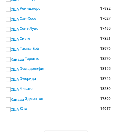
Рейнджерс
17932
Сан-Хосе
17027
Сент-Луис
17495
Сиэтл
17321
Тампа-Бэй
18976
Торонто
18270
Филадельфия
18155
Флорида
18746
Чикаго
18230
Эдмонтон
17899
Юта
14917