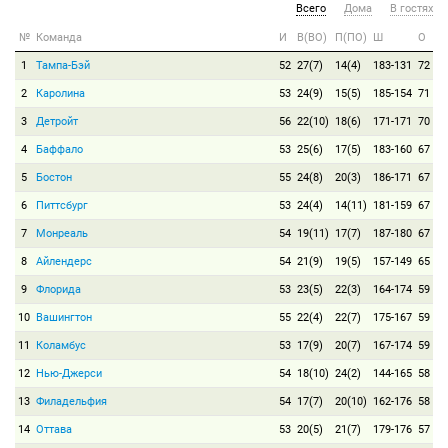
Всего
Дома
В гостях
№
Команда
И
В(ВО)
П(ПО)
Ш
О
1
Тампа-Бэй
52
27(7)
14(4)
183-131
72
2
Каролина
53
24(9)
15(5)
185-154
71
3
Детройт
56
22(10)
18(6)
171-171
70
4
Баффало
53
25(6)
17(5)
183-160
67
5
Бостон
55
24(8)
20(3)
186-171
67
6
Питтсбург
53
24(4)
14(11)
181-159
67
7
Монреаль
54
19(11)
17(7)
187-180
67
8
Айлендерс
54
21(9)
19(5)
157-149
65
9
Флорида
53
23(5)
22(3)
164-174
59
10
Вашингтон
55
22(4)
22(7)
175-167
59
11
Коламбус
53
17(9)
20(7)
167-174
59
12
Нью-Джерси
54
18(10)
24(2)
144-165
58
13
Филадельфия
54
17(7)
20(10)
162-176
58
14
Оттава
53
20(5)
21(7)
179-176
57