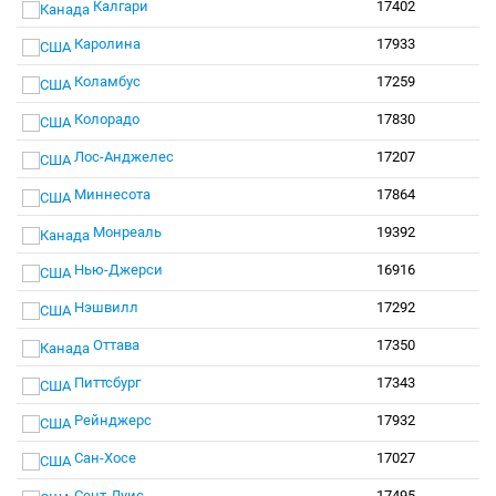
Калгари
17402
Каролина
17933
Коламбус
17259
Колорадо
17830
Лос-Анджелес
17207
Миннесота
17864
Монреаль
19392
Нью-Джерси
16916
Нэшвилл
17292
Оттава
17350
Питтсбург
17343
Рейнджерс
17932
Сан-Хосе
17027
Сент-Луис
17495