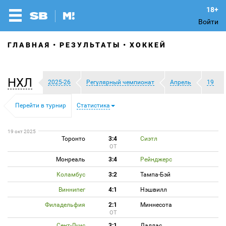
Войти
ГЛАВНАЯ
РЕЗУЛЬТАТЫ
ХОККЕЙ
НХЛ
2025-26
Регулярный чемпионат
Апрель
19
Перейти в турнир
Статистика
19 окт 2025
Торонто
3:4
Сиэтл
ОТ
Монреаль
3:4
Рейнджерс
Коламбус
3:2
Тампа-Бэй
Виннипег
4:1
Нэшвилл
Филадельфия
2:1
Миннесота
ОТ
Сент-Луис
3:1
Даллас