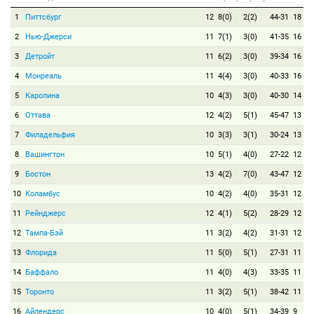
1
Питтсбург
12
8(0)
2(2)
44-31
18
2
Нью-Джерси
11
7(1)
3(0)
41-35
16
3
Детройт
11
6(2)
3(0)
39-34
16
4
Монреаль
11
4(4)
3(0)
40-33
16
5
Каролина
10
4(3)
3(0)
40-30
14
6
Оттава
12
4(2)
5(1)
45-47
13
7
Филадельфия
10
3(3)
3(1)
30-24
13
8
Вашингтон
10
5(1)
4(0)
27-22
12
9
Бостон
13
4(2)
7(0)
43-47
12
10
Коламбус
10
4(2)
4(0)
35-31
12
11
Рейнджерс
12
4(1)
5(2)
28-29
12
12
Тампа-Бэй
11
3(2)
4(2)
31-31
12
13
Флорида
11
5(0)
5(1)
27-31
11
14
Баффало
11
4(0)
4(3)
33-35
11
15
Торонто
11
3(2)
5(1)
38-42
11
16
Айлендерс
10
4(0)
5(1)
34-39
9