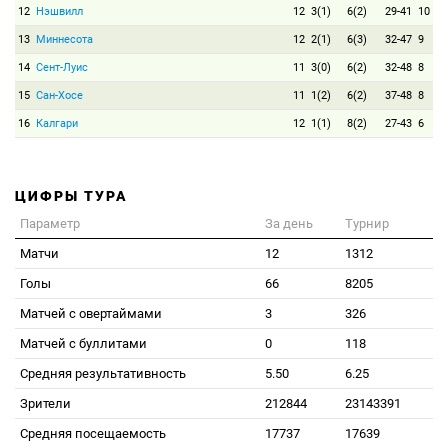
12
Нэшвилл
12
3(1)
6(2)
29-41
10
13
Миннесота
12
2(1)
6(3)
32-47
9
14
Сент-Луис
11
3(0)
6(2)
32-48
8
15
Сан-Хосе
11
1(2)
6(2)
37-48
8
16
Калгари
12
1(1)
8(2)
27-43
6
ЦИФРЫ ТУРА
Параметр
За день
Турнир
Матчи
12
1312
Голы
66
8205
Матчей с овертаймами
3
326
Матчей с буллитами
0
118
Средняя результативность
5.50
6.25
Зрители
212844
23143391
Средняя посещаемость
17737
17639