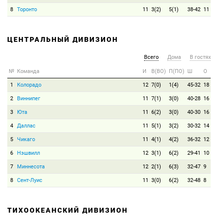
8
Торонто
11
3(2)
5(1)
38-42
11
ЦЕНТРАЛЬНЫЙ ДИВИЗИОН
Всего
Дома
В гостях
№
Команда
И
В(ВО)
П(ПО)
Ш
О
1
Колорадо
12
7(0)
1(4)
45-32
18
2
Виннипег
11
7(1)
3(0)
40-28
16
3
Юта
11
6(2)
3(0)
40-30
16
4
Даллас
11
5(1)
3(2)
30-32
14
5
Чикаго
11
4(1)
4(2)
36-32
12
6
Нэшвилл
12
3(1)
6(2)
29-41
10
7
Миннесота
12
2(1)
6(3)
32-47
9
8
Сент-Луис
11
3(0)
6(2)
32-48
8
ТИХООКЕАНСКИЙ ДИВИЗИОН