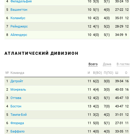
4
Филадельфия
10
3(3)
3(1)
30-24
13
5
Вашингтон
10
5(1)
4(0)
27-22
12
6
Коламбус
10
4(2)
4(0)
35-31
12
7
Рейнджерс
12
4(1)
5(2)
28-29
12
8
Айлендерс
10
4(0)
5(1)
34-39
9
АТЛАНТИЧЕСКИЙ ДИВИЗИОН
Всего
Дома
В гостях
№
Команда
И
В(ВО)
П(ПО)
Ш
О
1
Детройт
11
6(2)
3(0)
39-34
16
2
Монреаль
11
4(4)
3(0)
40-33
16
3
Оттава
12
4(2)
5(1)
45-47
13
4
Бостон
13
4(2)
7(0)
43-47
12
5
Тампа-Бэй
11
3(2)
4(2)
31-31
12
6
Флорида
11
5(0)
5(1)
27-31
11
7
Баффало
11
4(0)
4(3)
33-35
11