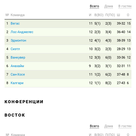
Всего
Дома
В гостях
№
Команда
И
В(ВО)
П(ПО)
Ш
О
1
Вегас
11
5(1)
2(3)
39-32
15
2
Лос-Анджелес
12
2(3)
3(4)
36-40
14
3
Эдмонтон
12
4(1)
4(3)
38-39
13
4
Сиэтл
10
3(2)
2(3)
28-29
13
5
Ванкувер
12
3(3)
6(0)
33-36
12
6
Анахайм
9
3(2)
3(1)
32-31
11
7
Сан-Хосе
11
1(2)
6(2)
37-48
8
8
Калгари
12
1(1)
8(2)
27-43
6
КОНФЕРЕНЦИИ
ВОСТОК
Всего
Дома
В гостях
№
Команда
И
В(ВО)
П(ПО)
Ш
О