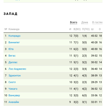
ЗАПАД
Всего
Дома
В гостях
№
Команда
И
В(ВО)
П(ПО)
Ш
О
1
Колорадо
12
7(0)
1(4)
45-32
18
2
Виннипег
11
7(1)
3(0)
40-28
16
3
Юта
11
6(2)
3(0)
40-30
16
4
Вегас
11
5(1)
2(3)
39-32
15
5
Даллас
11
5(1)
3(2)
30-32
14
6
Лос-Анджелес
12
2(3)
3(4)
36-40
14
7
Эдмонтон
12
4(1)
4(3)
38-39
13
8
Сиэтл
10
3(2)
2(3)
28-29
13
9
Чикаго
11
4(1)
4(2)
36-32
12
10
Ванкувер
12
3(3)
6(0)
33-36
12
11
Анахайм
9
3(2)
3(1)
32-31
11