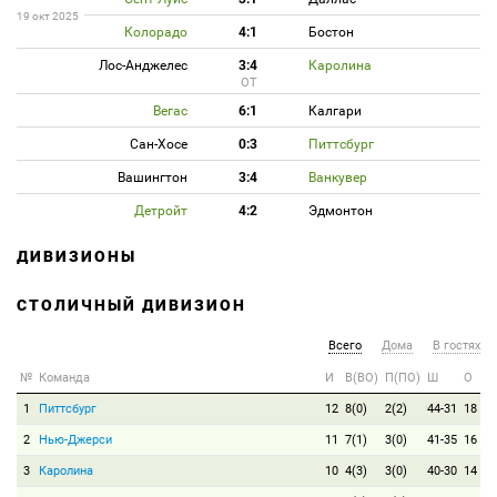
19 окт 2025
Колорадо
4:1
Бостон
Лос-Анджелес
3:4
Каролина
ОТ
Вегас
6:1
Калгари
Сан-Хосе
0:3
Питтсбург
Вашингтон
3:4
Ванкувер
Детройт
4:2
Эдмонтон
ДИВИЗИОНЫ
СТОЛИЧНЫЙ ДИВИЗИОН
Всего
Дома
В гостях
№
Команда
И
В(ВО)
П(ПО)
Ш
О
1
Питтсбург
12
8(0)
2(2)
44-31
18
2
Нью-Джерси
11
7(1)
3(0)
41-35
16
3
Каролина
10
4(3)
3(0)
40-30
14