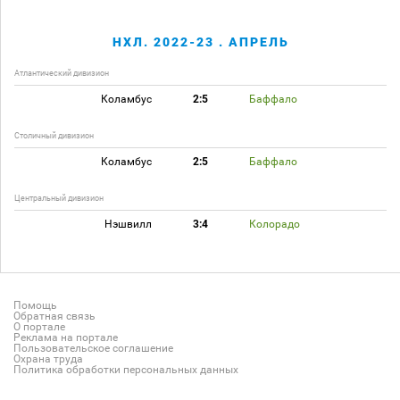
НХЛ. 2022-23 . АПРЕЛЬ
Атлантический дивизион
Коламбус
2:5
Баффало
Столичный дивизион
Коламбус
2:5
Баффало
Центральный дивизион
Нэшвилл
3:4
Колорадо
Помощь
Обратная связь
О портале
Реклама на портале
Пользовательское соглашение
Охрана труда
Политика обработки персональных данных