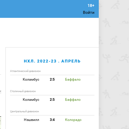
Войти
НХЛ. 2022-23 . АПРЕЛЬ
Атлантический дивизион
Коламбус
2:5
Баффало
х
Столичный дивизион
Коламбус
2:5
Баффало
Центральный дивизион
Нэшвилл
3:4
Колорадо
6
6