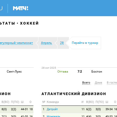
ЬТАТЫ
ХОККЕЙ
егулярный чемпионат
Апрель
28
Перейти в турнир
28 окт 2025
Сент-Луис
Оттава
7:2
Бостон
Всего
Дома
В гостя
ЗИОН
АТЛАНТИЧЕСКИЙ ДИВИЗИОН
В(ВО)
П(ПО)
Ш
О
№
Команда
И
В(ВО)
П(ПО)
Ш
О
8(0)
2(2)
44-31
18
1
Детройт
11
6(2)
3(0)
39-34
1
7(1)
3(0)
41-35
16
2
Монреаль
11
4(4)
3(0)
40-33
1