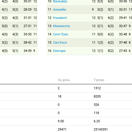
4(2)
4(0)
35-31
12
10
Ванкувер
12
3(3)
6(0)
33-36
1
4(1)
5(2)
28-29
12
11
Анахайм
9
3(2)
3(1)
32-31
1
3(2)
4(2)
31-31
12
12
Нэшвилл
12
3(1)
6(2)
29-41
1
5(0)
5(1)
27-31
11
13
Миннесота
12
2(1)
6(3)
32-47
9
4(0)
4(3)
33-35
11
14
Сент-Луис
11
3(0)
6(2)
32-48
8
3(2)
5(1)
38-42
11
15
Сан-Хосе
11
1(2)
6(2)
37-48
8
4(0)
5(1)
34-39
9
16
Калгари
12
1(1)
8(2)
27-43
6
За день
Турнир
2
1312
18
8205
0
326
0
118
9.00
6.25
29471
23143391