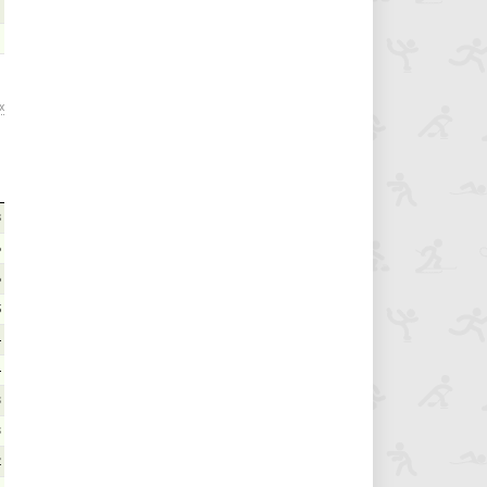
х
8
6
6
5
4
4
3
3
2