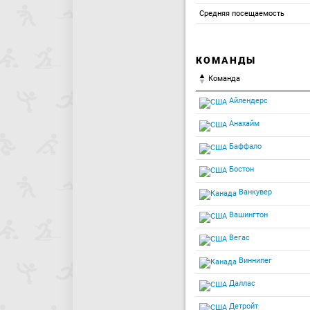
Средняя посещаемость
КОМАНДЫ
Команда
Айлендерс
Анахайм
Баффало
Бостон
Ванкувер
Вашингтон
Вегас
Виннипег
Даллас
Детройт