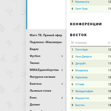
7
Миннесота
12
8
Сент-Луис
11
КОНФЕРЕНЦИИ
ВОСТОК
Матч ТВ. Прямой эфир
Подписка «Максимум»
№
Команда
И
Видео
1
Питтсбург
12
Футбол
2
Нью-Джерси
11
Теннис
3
Детройт
11
MMA/Единоборства
4
Монреаль
11
Фигурное катание
5
Каролина
10
Биатлон
6
Оттава
12
Лыжные гонки
7
Филадельфия
10
Бокс
8
Вашингтон
10
Допинг
9
Бостон
13