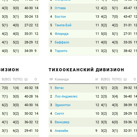
4(3)
3(0)
40-30
14
3
Оттава
12
4(2)
5(1)
45-47
1
3(3)
3(1)
30-24
13
4
Бостон
13
4(2)
7(0)
43-47
1
5(1)
4(0)
27-22
12
5
Тампа-Бэй
11
3(2)
4(2)
31-31
1
4(2)
4(0)
35-31
12
6
Флорида
11
5(0)
5(1)
27-31
1
4(1)
5(2)
28-29
12
7
Баффало
11
4(0)
4(3)
33-35
1
4(0)
5(1)
34-39
9
8
Торонто
11
3(2)
5(1)
38-42
1
ВИЗИОН
ТИХООКЕАНСКИЙ ДИВИЗИОН
В(ВО)
П(ПО)
Ш
О
№
Команда
И
В(ВО)
П(ПО)
Ш
О
7(0)
1(4)
45-32
18
1
Вегас
11
5(1)
2(3)
39-32
1
7(1)
3(0)
40-28
16
2
Лос-Анджелес
12
2(3)
3(4)
36-40
1
6(2)
3(0)
40-30
16
3
Эдмонтон
12
4(1)
4(3)
38-39
1
5(1)
3(2)
30-32
14
4
Сиэтл
10
3(2)
2(3)
28-29
1
4(1)
4(2)
36-32
12
5
Ванкувер
12
3(3)
6(0)
33-36
1
3(1)
6(2)
29-41
10
6
Анахайм
9
3(2)
3(1)
32-31
1