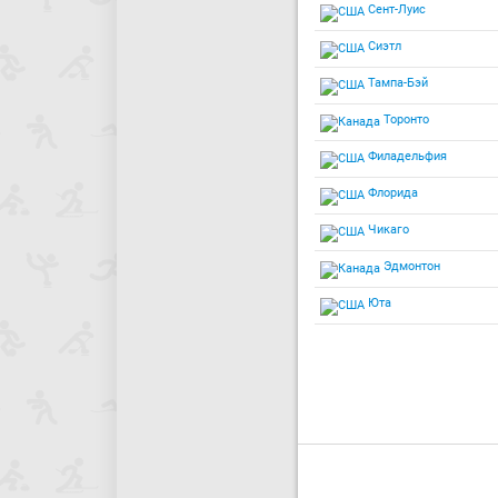
Сент-Луис
Сиэтл
Тампа-Бэй
Торонто
Филадельфия
Флорида
Чикаго
Эдмонтон
Юта