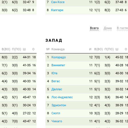
2(1)
6(3)
32-47
9
7
Сан-Хосе
11
1(2)
6(2)
37-48
8
3(0)
6(2)
32-48
8
8
Калгари
12
1(1)
8(2)
27-43
6
Всего
Дома
В гостя
ЗАПАД
В(ВО)
П(ПО)
Ш
О
№
Команда
И
В(ВО)
П(ПО)
Ш
О
8(0)
2(2)
44-31
18
1
Колорадо
12
7(0)
1(4)
45-32
1
7(1)
3(0)
41-35
16
2
Виннипег
11
7(1)
3(0)
40-28
1
6(2)
3(0)
39-34
16
3
Юта
11
6(2)
3(0)
40-30
1
4(4)
3(0)
40-33
16
4
Вегас
11
5(1)
2(3)
39-32
1
4(3)
3(0)
40-30
14
5
Даллас
11
5(1)
3(2)
30-32
1
4(2)
5(1)
45-47
13
6
Лос-Анджелес
12
2(3)
3(4)
36-40
1
3(3)
3(1)
30-24
13
7
Эдмонтон
12
4(1)
4(3)
38-39
1
5(1)
4(0)
27-22
12
8
Сиэтл
10
3(2)
2(3)
28-29
1
4(2)
7(0)
43-47
12
9
Чикаго
11
4(1)
4(2)
36-32
1