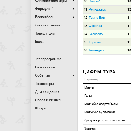
Олимпийские игры
10
Коламбус
10
Формула-1
11
Рейнджерс
12
Баскетбол
12
Тампа-Бэй
11
Легкая атлетика
13
Флорида
11
Трансляции
14
Баффало
11
Еще...
15
Торонто
11
16
Айлендерс
10
Телепрограмма
Результаты
ЦИФРЫ ТУРА
События
Параметр
Трансферы
Матчи
Дни рождения
Голы
Спорт и бизнес
Матчей с овертаймами
Форум
Матчей с буллитами
Средняя результативность
Зрители