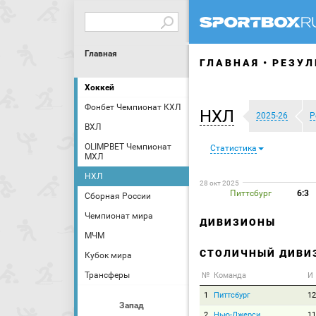
Главная
ГЛАВНАЯ
РЕЗУЛ
Хоккей
Фонбет Чемпионат КХЛ
НХЛ
2025-26
Р
ВХЛ
OLIMPBET Чемпионат
Статистика
МХЛ
НХЛ
28 окт 2025
Питтсбург
6:3
Сборная России
Чемпионат мира
ДИВИЗИОНЫ
МЧМ
СТОЛИЧНЫЙ ДИВИ
Кубок мира
Трансферы
№
Команда
И
1
Питтсбург
12
Запад
2
Нью-Джерси
11