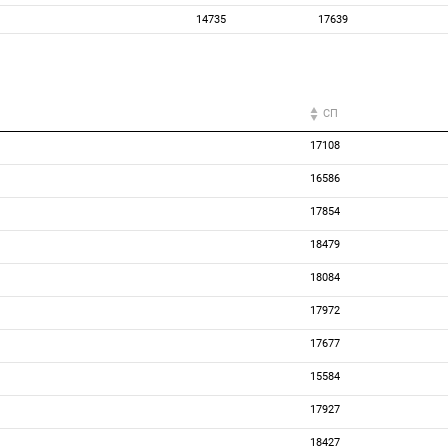
14735
17639
СП
17108
16586
17854
18479
18084
17972
17677
15584
17927
18427