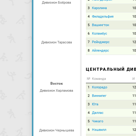
Дивизион Боброва
3
Каролина
10
4
Филадельфия
10
5
Вашингтон
10
6
Коламбус
10
7
Рейнджерс
12
Дивизион Тарасова
8
Айлендерс
10
ЦЕНТРАЛЬНЫЙ ДИ
№
Команда
И
Восток
1
Колорадо
12
Дивизион Харламова
2
Виннипег
11
3
Юта
11
4
Даллас
11
5
Чикаго
11
6
Нэшвилл
12
Дивизион Чернышева