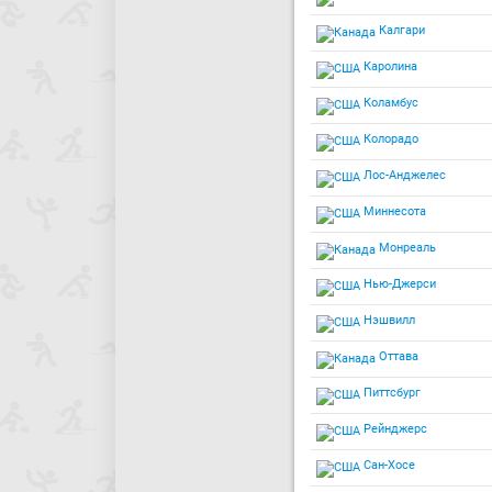
Калгари
Каролина
Коламбус
Колорадо
Лос-Анджелес
Миннесота
Монреаль
Нью-Джерси
Нэшвилл
Оттава
Питтсбург
Рейнджерс
Сан-Хосе