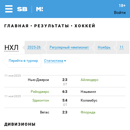
Войти
ГЛАВНАЯ
РЕЗУЛЬТАТЫ
ХОККЕЙ
НХЛ
2025-26
Регулярный чемпионат
Ноябрь
11
Перейти в турнир
Статистика
11 ноя 2025
Нью-Джерси
2:3
Айлендерс
ОТ
Рейнджерс
6:3
Нэшвилл
11 ноя 2025
Эдмонтон
5:4
Коламбус
ОТ
Вегас
2:3
Флорида
ДИВИЗИОНЫ