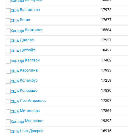
Вашингтон
17972
Вегас
17677
Виннипег
15584
Даллас
17927
Детройт
18427
Калгари
17402
Каролина
17933
Коламбус
17259
Колорадо
17830
Лос-Анджелес
17207
Миннесота
17864
Монреаль
19392
Нью-Джерси
16916