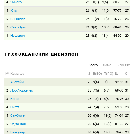
4
Чикаго
25
10(1)
9(5)
80-73
27
5
Юта
26
9(3)
11(3)
77-77
27
6
Виннипег
24
11(2)
11(0)
76-70
26
7
Сент-Луис
26
9(0)
10(7)
68-91
25
8
Нэшвилл
25
6(2)
13(4)
64-92
20
ТИХООКЕАНСКИЙ ДИВИЗИОН
Всего
Дома
В гостях
№
Команда
И
В(ВО)
П(ПО)
Ш
О
1
Анахайм
25
9(6)
9(1)
92-83
31
2
Лос-Анджелес
25
7(5)
6(7)
68-70
31
3
Вегас
25
10(1)
6(8)
76-76
30
4
Сиэтл
24
7(4)
7(6)
59-66
28
5
Сан-Хосе
26
6(6)
11(3)
74-84
27
6
Эдмонтон
26
6(5)
10(5)
81-95
27
7
Ванкувер
26
6(4)
13(3)
79-95
23