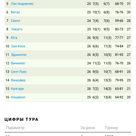
5
Лос-Анджелес
25
7(5)
6(7)
68-70
31
6
Вегас
25
10(1)
6(8)
76-76
30
7
Сиэтл
24
7(4)
7(6)
59-66
28
8
Чикаго
25
10(1)
9(5)
80-73
27
9
Юта
26
9(3)
11(3)
77-77
27
10
Сан-Хосе
26
6(6)
11(3)
74-84
27
11
Эдмонтон
26
6(5)
10(5)
81-95
27
12
Виннипег
24
11(2)
11(0)
76-70
26
13
Сент-Луис
26
9(0)
10(7)
68-91
25
14
Ванкувер
26
6(4)
13(3)
79-95
23
15
Калгари
26
7(2)
14(3)
65-81
21
16
Нэшвилл
25
6(2)
13(4)
64-92
20
ЦИФРЫ ТУРА
Параметр
За день
Турнир