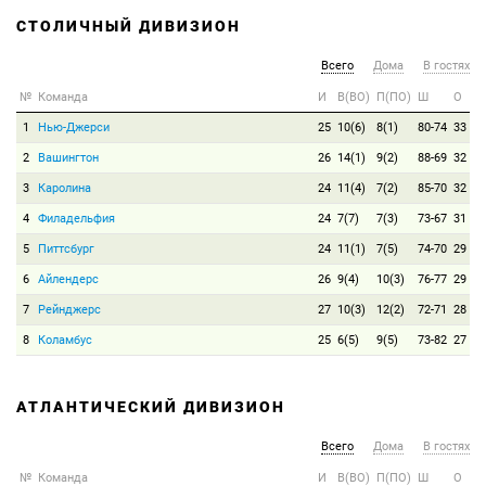
СТОЛИЧНЫЙ ДИВИЗИОН
Всего
Дома
В гостях
№
Команда
И
В(ВО)
П(ПО)
Ш
О
1
Нью-Джерси
25
10(6)
8(1)
80-74
33
2
Вашингтон
26
14(1)
9(2)
88-69
32
3
Каролина
24
11(4)
7(2)
85-70
32
4
Филадельфия
24
7(7)
7(3)
73-67
31
5
Питтсбург
24
11(1)
7(5)
74-70
29
6
Айлендерс
26
9(4)
10(3)
76-77
29
7
Рейнджерс
27
10(3)
12(2)
72-71
28
8
Коламбус
25
6(5)
9(5)
73-82
27
АТЛАНТИЧЕСКИЙ ДИВИЗИОН
Всего
Дома
В гостях
№
Команда
И
В(ВО)
П(ПО)
Ш
О