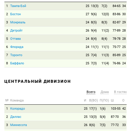
1
Тампа-Бэй
25
13(3)
7(2)
84-65
34
2
Бостон
27
9(6)
12(0)
83-86
30
3
Монреаль
24
8(5)
8(3)
82-87
29
4
Детройт
26
9(4)
11(2)
77-89
28
5
Оттава
24
8(4)
8(4)
78-78
28
6
Флорида
24
11(1)
11(1)
75-77
25
7
Торонто
25
7(4)
11(3)
85-89
25
8
Баффало
25
7(3)
11(4)
76-86
24
ЦЕНТРАЛЬНЫЙ ДИВИЗИОН
Всего
Дома
В гостях
№
Команда
И
В(ВО)
П(ПО)
Ш
О
1
Колорадо
25
17(1)
1(6)
103-55
42
2
Даллас
25
13(3)
5(4)
87-70
36
3
Миннесота
26
8(6)
7(5)
77-72
33