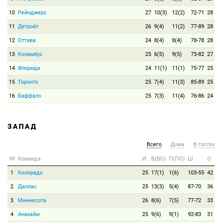
10
Рейнджерс
27
10(3)
12(2)
72-71
28
11
Детройт
26
9(4)
11(2)
77-89
28
12
Оттава
24
8(4)
8(4)
78-78
28
13
Коламбус
25
6(5)
9(5)
73-82
27
14
Флорида
24
11(1)
11(1)
75-77
25
15
Торонто
25
7(4)
11(3)
85-89
25
16
Баффало
25
7(3)
11(4)
76-86
24
ЗАПАД
Всего
Дома
В гостях
№
Команда
И
В(ВО)
П(ПО)
Ш
О
1
Колорадо
25
17(1)
1(6)
103-55
42
2
Даллас
25
13(3)
5(4)
87-70
36
3
Миннесота
26
8(6)
7(5)
77-72
33
4
Анахайм
25
9(6)
9(1)
92-83
31