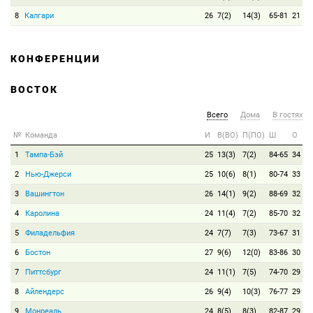
8
Калгари
26
7(2)
14(3)
65-81
21
КОНФЕРЕНЦИИ
ВОСТОК
Всего
Дома
В гостях
№
Команда
И
В(ВО)
П(ПО)
Ш
О
1
Тампа-Бэй
25
13(3)
7(2)
84-65
34
2
Нью-Джерси
25
10(6)
8(1)
80-74
33
3
Вашингтон
26
14(1)
9(2)
88-69
32
4
Каролина
24
11(4)
7(2)
85-70
32
5
Филадельфия
24
7(7)
7(3)
73-67
31
6
Бостон
27
9(6)
12(0)
83-86
30
7
Питтсбург
24
11(1)
7(5)
74-70
29
8
Айлендерс
26
9(4)
10(3)
76-77
29
9
Монреаль
24
8(5)
8(3)
82-87
29