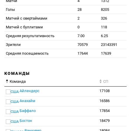
Матчи
4
1312
Голы
28
8205
Матчей с овертаймами
2
326
Матчей с буллитами
0
118
Средняя результативность
7.00
6.25
Зрители
70579
23143391
Средняя посещаемость
17644
17639
КОМАНДЫ
Команда
СП
Айлендерс
17108
Анахайм
16586
Баффало
17854
Бостон
18479
Ванкувер
18084