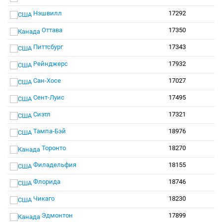
Нэшвилл
17292
Оттава
17350
Питтсбург
17343
Рейнджерс
17932
Сан-Хосе
17027
Сент-Луис
17495
Сиэтл
17321
Тампа-Бэй
18976
Торонто
18270
Филадельфия
18155
Флорида
18746
Чикаго
18230
Эдмонтон
17899