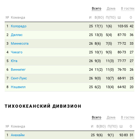
Всего
Дома
В гостях
№
Команда
И
В(ВО)
П(ПО)
Ш
О
1
Колорадо
25
17(1)
1(6)
103-55
42
2
Даллас
25
13(3)
5(4)
87-70
36
3
Миннесота
26
8(6)
7(5)
77-72
33
4
Чикаго
25
10(1)
9(5)
80-73
27
5
Юта
26
9(3)
11(3)
77-77
27
6
Виннипег
24
11(2)
11(0)
76-70
26
7
Сент-Луис
26
9(0)
10(7)
68-91
25
8
Нэшвилл
25
6(2)
13(4)
64-92
20
ТИХООКЕАНСКИЙ ДИВИЗИОН
Всего
Дома
В гостях
№
Команда
И
В(ВО)
П(ПО)
Ш
О
1
Анахайм
25
9(6)
9(1)
92-83
31