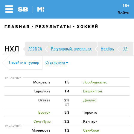
Войти
ГЛАВНАЯ
РЕЗУЛЬТАТЫ
ХОККЕЙ
НХЛ
2025-26
Регулярный чемпионат
Ноябрь
12
Перейти в турнир
Статистика
12 ноя 2025
Монреаль
1:5
Лос-Анджелес
Каролина
1:4
Вашингтон
Оттава
2:3
Даллас
ОТ
Бостон
5:3
Торонто
Сент-Луис
3:2
Калгари
12 ноя 2025
Миннесота
1:2
Сан-Хосе