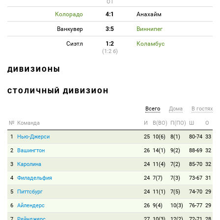
ОТ
Колорадо
4:1
Анахайм
Ванкувер
3:5
Виннипег
Сиэтл
1:2
Коламбус
(1:2 б)
ДИВИЗИОНЫ
СТОЛИЧНЫЙ ДИВИЗИОН
Всего
Дома
В гостях
№
Команда
И
В(ВО)
П(ПО)
Ш
О
1
Нью-Джерси
25
10(6)
8(1)
80-74
33
2
Вашингтон
26
14(1)
9(2)
88-69
32
3
Каролина
24
11(4)
7(2)
85-70
32
4
Филадельфия
24
7(7)
7(3)
73-67
31
5
Питтсбург
24
11(1)
7(5)
74-70
29
6
Айлендерс
26
9(4)
10(3)
76-77
29
7
Рейнджерс
27
10(3)
12(2)
72-71
28