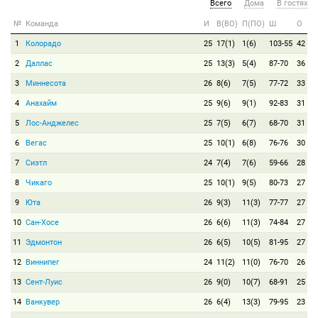
Всего
Дома
В гостях
№
Команда
И
В(ВО)
П(ПО)
Ш
О
1
Колорадо
25
17(1)
1(6)
103-55
42
2
Даллас
25
13(3)
5(4)
87-70
36
3
Миннесота
26
8(6)
7(5)
77-72
33
4
Анахайм
25
9(6)
9(1)
92-83
31
5
Лос-Анджелес
25
7(5)
6(7)
68-70
31
6
Вегас
25
10(1)
6(8)
76-76
30
7
Сиэтл
24
7(4)
7(6)
59-66
28
8
Чикаго
25
10(1)
9(5)
80-73
27
9
Юта
26
9(3)
11(3)
77-77
27
10
Сан-Хосе
26
6(6)
11(3)
74-84
27
11
Эдмонтон
26
6(5)
10(5)
81-95
27
12
Виннипег
24
11(2)
11(0)
76-70
26
13
Сент-Луис
26
9(0)
10(7)
68-91
25
14
Ванкувер
26
6(4)
13(3)
79-95
23