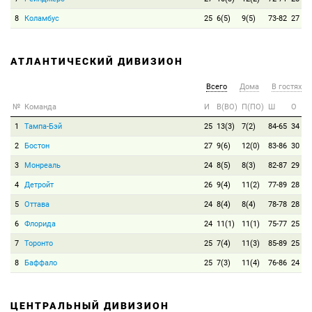
8
Коламбус
25
6(5)
9(5)
73-82
27
АТЛАНТИЧЕСКИЙ ДИВИЗИОН
Всего
Дома
В гостях
№
Команда
И
В(ВО)
П(ПО)
Ш
О
1
Тампа-Бэй
25
13(3)
7(2)
84-65
34
2
Бостон
27
9(6)
12(0)
83-86
30
3
Монреаль
24
8(5)
8(3)
82-87
29
4
Детройт
26
9(4)
11(2)
77-89
28
5
Оттава
24
8(4)
8(4)
78-78
28
6
Флорида
24
11(1)
11(1)
75-77
25
7
Торонто
25
7(4)
11(3)
85-89
25
8
Баффало
25
7(3)
11(4)
76-86
24
ЦЕНТРАЛЬНЫЙ ДИВИЗИОН