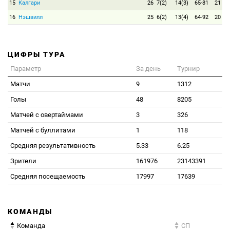
15
Калгари
26
7(2)
14(3)
65-81
21
16
Нэшвилл
25
6(2)
13(4)
64-92
20
ЦИФРЫ ТУРА
Параметр
За день
Турнир
Матчи
9
1312
Голы
48
8205
Матчей с овертаймами
3
326
Матчей с буллитами
1
118
Средняя результативность
5.33
6.25
Зрители
161976
23143391
Средняя посещаемость
17997
17639
КОМАНДЫ
Команда
СП