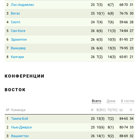
2
Лос-Анджелес
25
7(5)
6(7)
68-70
31
3
Вегас
25
10(1)
6(8)
76-76
30
4
Сиэтл
24
7(4)
7(6)
59-66
28
5
Сан-Хосе
26
6(6)
11(3)
74-84
27
6
Эдмонтон
26
6(5)
10(5)
81-95
27
7
Ванкувер
26
6(4)
13(3)
79-95
23
8
Калгари
26
7(2)
14(3)
65-81
21
КОНФЕРЕНЦИИ
ВОСТОК
Всего
Дома
В гостях
№
Команда
И
В(ВО)
П(ПО)
Ш
О
1
Тампа-Бэй
25
13(3)
7(2)
84-65
34
2
Нью-Джерси
25
10(6)
8(1)
80-74
33
3
Вашингтон
26
14(1)
9(2)
88-69
32