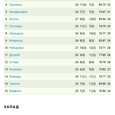
4
Каролина
24
11(4)
7(2)
85-70
32
5
Филадельфия
24
7(7)
7(3)
73-67
31
6
Бостон
27
9(6)
12(0)
83-86
30
7
Питтсбург
24
11(1)
7(5)
74-70
29
8
Айлендерс
26
9(4)
10(3)
76-77
29
9
Монреаль
24
8(5)
8(3)
82-87
29
10
Рейнджерс
27
10(3)
12(2)
72-71
28
11
Детройт
26
9(4)
11(2)
77-89
28
12
Оттава
24
8(4)
8(4)
78-78
28
13
Коламбус
25
6(5)
9(5)
73-82
27
14
Флорида
24
11(1)
11(1)
75-77
25
15
Торонто
25
7(4)
11(3)
85-89
25
16
Баффало
25
7(3)
11(4)
76-86
24
ЗАПАД