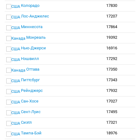
Колорадо
17830
Лос-Анджелес
17207
Миннесота
17864
Монреаль
19392
Нью-Джерси
16916
Нэшвилл
17292
Оттава
17350
Питтсбург
17343
Рейнджерс
17932
Сан-Хосе
17027
Сент-Луис
17495
Сиэтл
17321
Тампа-Бэй
18976