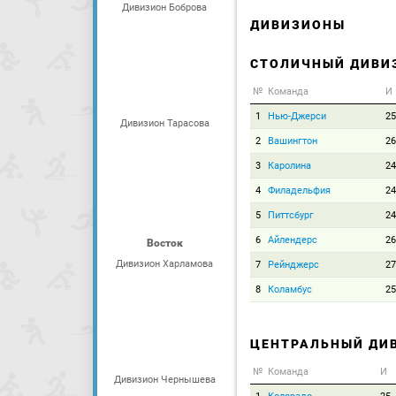
Дивизион Боброва
ДИВИЗИОНЫ
СТОЛИЧНЫЙ ДИВИ
№
Команда
И
1
Нью-Джерси
25
Дивизион Тарасова
2
Вашингтон
26
3
Каролина
24
4
Филадельфия
24
5
Питтсбург
24
6
Айлендерс
26
Восток
Дивизион Харламова
7
Рейнджерс
27
8
Коламбус
25
ЦЕНТРАЛЬНЫЙ ДИ
№
Команда
И
Дивизион Чернышева