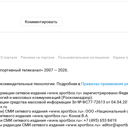
Комментировать
О портале
Реклама на портале
Пользовательское соглашение
Охрана т
ортивный телеканал» 2007 — 2026.
екомендательные технологии. Подробнее в
Правилах применения р
рмации сетевое издание «www.sportbox.ru» зарегистрировано Феде
огий и массовых коммуникаций (Роскомнадзор).
рации средства массовой информации Эл № ФС77-72613 от 04.04.20
x.ru
ли) СМИ сетевого издания «www.sportbox.ru»: ООО «Национальный 
тевого издания «www.sportbox.ru»: Конов В.А.
 СМИ сетевого издания «www.sportbox.ru»: +7 (495) 653 8419
 редакции СМИ сетевого издания «www.sportbox.ru»: editor@sportb