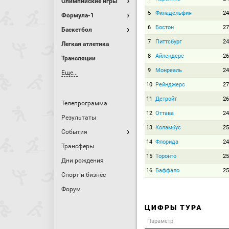
Олимпийские игры
5
Филадельфия
24
Формула-1
6
Бостон
27
Баскетбол
7
Питтсбург
24
Легкая атлетика
8
Айлендерс
26
Трансляции
9
Монреаль
24
Еще...
10
Рейнджерс
27
11
Детройт
26
Телепрограмма
12
Оттава
24
Результаты
13
Коламбус
25
События
14
Флорида
24
Трансферы
15
Торонто
25
Дни рождения
16
Баффало
25
Спорт и бизнес
Форум
ЦИФРЫ ТУРА
Параметр