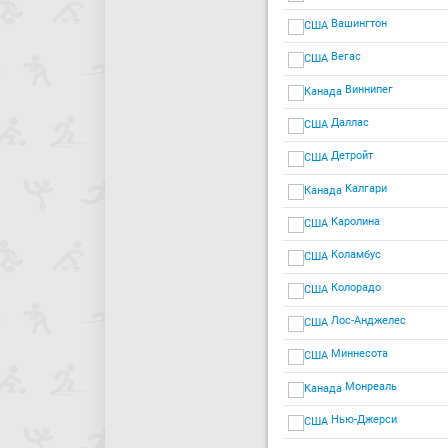
Вашингтон
Вегас
Виннипег
Даллас
Детройт
Калгари
Каролина
Коламбус
Колорадо
Лос-Анджелес
Миннесота
Монреаль
Нью-Джерси