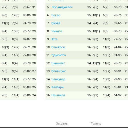
7(7)
7(3)
73-67
31
5
Лос-Анджелес
25
7(5)
6(7)
68-70
3
9(6)
12(0)
83-86
30
6
Вегас
25
10(1)
6(8)
76-76
3
11(1)
7(5)
74-70
29
7
Сиэтл
24
7(4)
7(6)
59-66
2
9(4)
10(3)
76-77
29
8
Чикаго
25
10(1)
9(5)
80-73
2
8(5)
8(3)
82-87
29
9
Юта
26
9(3)
11(3)
77-77
2
10(3)
12(2)
72-71
28
10
Сан-Хосе
26
6(6)
11(3)
74-84
2
9(4)
11(2)
77-89
28
11
Эдмонтон
26
6(5)
10(5)
81-95
2
8(4)
8(4)
78-78
28
12
Виннипег
24
11(2)
11(0)
76-70
2
6(5)
9(5)
73-82
27
13
Сент-Луис
26
9(0)
10(7)
68-91
2
11(1)
11(1)
75-77
25
14
Ванкувер
26
6(4)
13(3)
79-95
2
7(4)
11(3)
85-89
25
15
Калгари
26
7(2)
14(3)
65-81
2
7(3)
11(4)
76-86
24
16
Нэшвилл
25
6(2)
13(4)
64-92
2
За день
Турнир