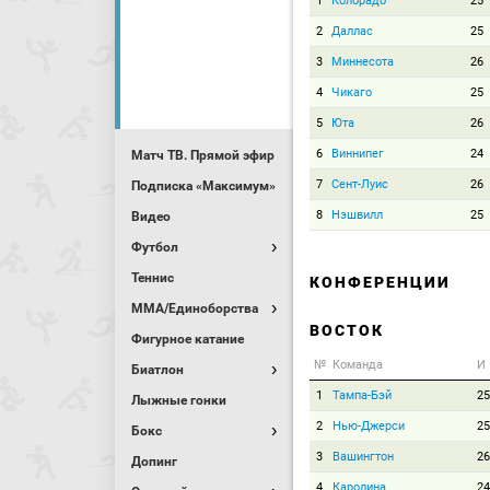
1
Колорадо
25
2
Даллас
25
3
Миннесота
26
4
Чикаго
25
5
Юта
26
6
Виннипег
24
Матч ТВ. Прямой эфир
7
Сент-Луис
26
Подписка «Максимум»
8
Нэшвилл
25
Видео
Футбол
Теннис
КОНФЕРЕНЦИИ
MMA/Единоборства
ВОСТОК
Фигурное катание
№
Команда
И
Биатлон
1
Тампа-Бэй
25
Лыжные гонки
2
Нью-Джерси
25
Бокс
3
Вашингтон
26
Допинг
4
Каролина
24