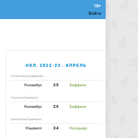
Войти
НХЛ. 2022-23 . АПРЕЛЬ
Атлантический дивизион
Коламбус
2:5
Баффало
Столичный дивизион
Коламбус
2:5
Баффало
Центральный дивизион
Нэшвилл
3:4
Колорадо