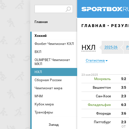
Главная
ГЛАВНАЯ
РЕЗУЛ
Хоккей
Фонбет Чемпионат КХЛ
НХЛ
2025-26
Р
ВХЛ
OLIMPBET Чемпионат
Статистика
МХЛ
НХЛ
23 ноя 2025
Монреаль
5:2
Сборная России
Вашингтон
3:5
Чемпионат мира
МЧМ
Сан-Хосе
2:3
Кубок мира
Филадельфия
6:3
Трансферы
Флорида
3:6
Питтсбург
2:3
Запад
ОТ