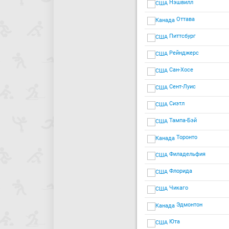
Нэшвилл
Оттава
Питтсбург
Рейнджерс
Сан-Хосе
Сент-Луис
Сиэтл
Тампа-Бэй
Торонто
Филадельфия
Флорида
Чикаго
Эдмонтон
Юта