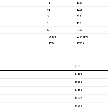
11
1312
68
8205
3
326
1
118
6.18
6.25
195105
23143391
17736
17639
СП
17108
16586
17854
18479
18084