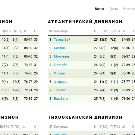
Всего
Дома
В гостя
ЗИОН
АТЛАНТИЧЕСКИЙ ДИВИЗИОН
В(ВО)
П(ПО)
Ш
О
№
Команда
И
В(ВО)
П(ПО)
Ш
О
10(6)
8(1)
80-74
33
1
Тампа-Бэй
25
13(3)
7(2)
84-65
3
14(1)
9(2)
88-69
32
2
Бостон
27
9(6)
12(0)
83-86
3
11(4)
7(2)
85-70
32
3
Монреаль
24
8(5)
8(3)
82-87
2
7(7)
7(3)
73-67
31
4
Детройт
26
9(4)
11(2)
77-89
2
11(1)
7(5)
74-70
29
5
Оттава
24
8(4)
8(4)
78-78
2
9(4)
10(3)
76-77
29
6
Флорида
24
11(1)
11(1)
75-77
2
10(3)
12(2)
72-71
28
7
Торонто
25
7(4)
11(3)
85-89
2
6(5)
9(5)
73-82
27
8
Баффало
25
7(3)
11(4)
76-86
2
ВИЗИОН
ТИХООКЕАНСКИЙ ДИВИЗИОН
В(ВО)
П(ПО)
Ш
О
№
Команда
И
В(ВО)
П(ПО)
Ш
О