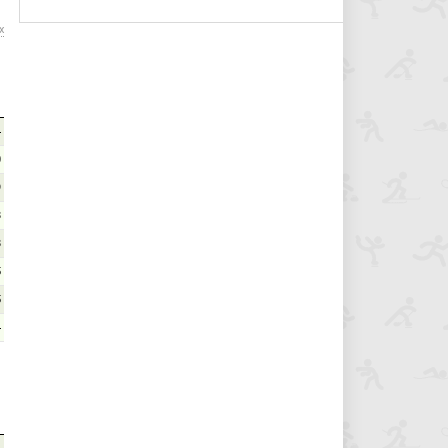
х
4
0
9
8
8
5
5
4