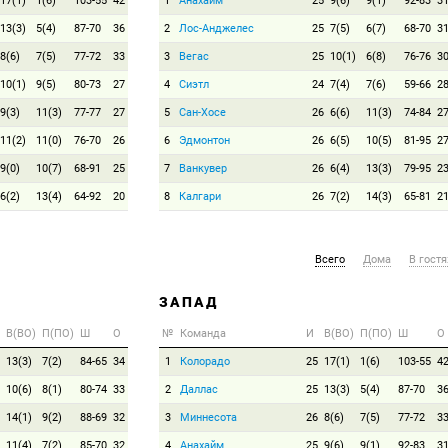
17(1)
1(6)
103-55
42
1
Анахайм
25
9(6)
9(1)
92-83
3
13(3)
5(4)
87-70
36
2
Лос-Анджелес
25
7(5)
6(7)
68-70
3
8(6)
7(5)
77-72
33
3
Вегас
25
10(1)
6(8)
76-76
3
10(1)
9(5)
80-73
27
4
Сиэтл
24
7(4)
7(6)
59-66
2
9(3)
11(3)
77-77
27
5
Сан-Хосе
26
6(6)
11(3)
74-84
2
11(2)
11(0)
76-70
26
6
Эдмонтон
26
6(5)
10(5)
81-95
2
9(0)
10(7)
68-91
25
7
Ванкувер
26
6(4)
13(3)
79-95
2
6(2)
13(4)
64-92
20
8
Калгари
26
7(2)
14(3)
65-81
2
Всего
Дома
В гостя
ЗАПАД
В(ВО)
П(ПО)
Ш
О
№
Команда
И
В(ВО)
П(ПО)
Ш
О
13(3)
7(2)
84-65
34
1
Колорадо
25
17(1)
1(6)
103-55
4
10(6)
8(1)
80-74
33
2
Даллас
25
13(3)
5(4)
87-70
3
14(1)
9(2)
88-69
32
3
Миннесота
26
8(6)
7(5)
77-72
3
11(4)
7(2)
85-70
32
4
Анахайм
25
9(6)
9(1)
92-83
3