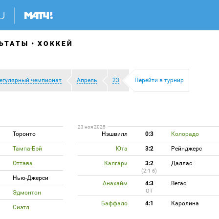
ЬТАТЫ
ХОККЕЙ
егулярный чемпионат
Апрель
23
Перейти в турнир
23 ноя 2025
Торонто
Нэшвилл
0:3
Колорадо
Тампа-Бэй
Юта
3:2
Рейнджерс
Оттава
Калгари
3:2
Даллас
(2:1 б)
Нью-Джерси
Анахайм
4:3
Вегас
ОТ
Эдмонтон
Баффало
4:1
Каролина
Сиэтл