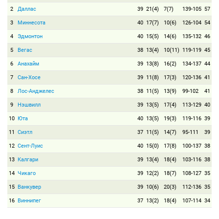
2
Даллас
39
21(4)
7(7)
139-105
57
3
Миннесота
40
17(7)
10(6)
126-104
54
4
Эдмонтон
40
15(5)
14(6)
135-132
46
5
Вегас
38
13(4)
10(11)
119-119
45
6
Анахайм
39
13(8)
16(2)
134-137
44
7
Сан-Хосе
39
11(8)
17(3)
120-136
41
8
Лос-Анджелес
38
11(5)
13(9)
99-102
41
9
Нэшвилл
39
13(5)
17(4)
113-129
40
10
Юта
40
13(5)
19(3)
119-116
39
11
Сиэтл
37
11(5)
14(7)
95-111
39
12
Сент-Луис
40
15(0)
17(8)
100-137
38
13
Калгари
39
13(4)
18(4)
103-116
38
14
Чикаго
39
12(2)
18(7)
108-127
35
15
Ванкувер
39
10(6)
20(3)
112-136
35
16
Виннипег
37
13(2)
18(4)
107-114
34