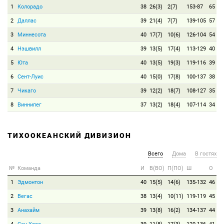
1
Колорадо
38
26(3)
2(7)
153-87
65
2
Даллас
39
21(4)
7(7)
139-105
57
3
Миннесота
40
17(7)
10(6)
126-104
54
4
Нэшвилл
39
13(5)
17(4)
113-129
40
5
Юта
40
13(5)
19(3)
119-116
39
6
Сент-Луис
40
15(0)
17(8)
100-137
38
7
Чикаго
39
12(2)
18(7)
108-127
35
8
Виннипег
37
13(2)
18(4)
107-114
34
ТИХООКЕАНСКИЙ ДИВИЗИОН
Всего
Дома
В гостях
№
Команда
И
В(ВО)
П(ПО)
Ш
О
1
Эдмонтон
40
15(5)
14(6)
135-132
46
2
Вегас
38
13(4)
10(11)
119-119
45
3
Анахайм
39
13(8)
16(2)
134-137
44