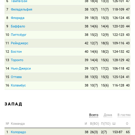
6
Тампа-Бэй
38
18(4)
13(3)
126-101
47
7
Филадельфия
38
13(7)
11(7)
118-109
47
8
Флорида
39
18(3)
15(3)
126-124
45
9
Баффало
38
14(6)
14(4)
120-120
44
10
Питтсбург
38
15(2)
12(9)
122-123
43
11
Рейнджерс
42
12(7)
18(5)
109-116
43
12
Бостон
40
14(6)
18(2)
124-132
42
13
Торонто
39
14(4)
15(6)
128-129
42
14
Нью-Джерси
39
13(7)
17(2)
106-118
42
15
Оттава
38
13(5)
15(5)
125-124
41
16
Коламбус
38
10(7)
15(6)
116-128
40
ЗАПАД
Всего
Дома
В гостях
№
Команда
И
В(ВО)
П(ПО)
Ш
О
1
Колорадо
38
26(3)
2(7)
153-87
65