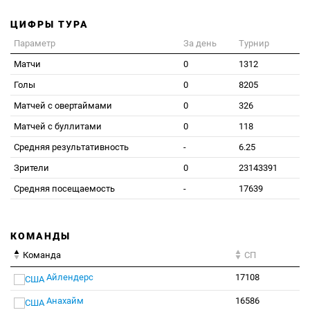
ЦИФРЫ ТУРА
Параметр
За день
Турнир
Матчи
0
1312
Голы
0
8205
Матчей с овертаймами
0
326
Матчей с буллитами
0
118
Средняя результативность
-
6.25
Зрители
0
23143391
Средняя посещаемость
-
17639
КОМАНДЫ
Команда
СП
Айлендерс
17108
Анахайм
16586