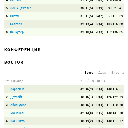
4
Сан-Хосе
39
11(8)
17(3)
120-136
41
5
Лос-Анджелес
38
11(5)
13(9)
99-102
41
6
Сиэтл
37
11(5)
14(7)
95-111
39
7
Калгари
39
13(4)
18(4)
103-116
38
8
Ванкувер
39
10(6)
20(3)
112-136
35
КОНФЕРЕНЦИИ
ВОСТОК
Всего
Дома
В гостях
№
Команда
И
В(ВО)
П(ПО)
Ш
О
1
Каролина
39
15(9)
12(3)
130-115
51
2
Детройт
40
16(7)
14(3)
125-129
49
3
Айлендерс
40
15(7)
14(4)
114-110
48
4
Монреаль
39
13(8)
12(6)
130-131
48
5
Вашингтон
40
19(2)
14(5)
130-114
47