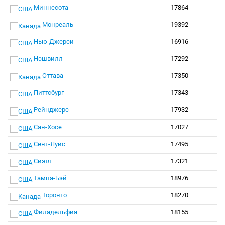
Миннесота
17864
Монреаль
19392
Нью-Джерси
16916
Нэшвилл
17292
Оттава
17350
Питтсбург
17343
Рейнджерс
17932
Сан-Хосе
17027
Сент-Луис
17495
Сиэтл
17321
Тампа-Бэй
18976
Торонто
18270
Филадельфия
18155