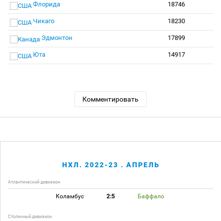
Флорида
18746
Чикаго
18230
Эдмонтон
17899
Юта
14917
Комментировать
НХЛ. 2022-23 . АПРЕЛЬ
Атлантический дивизион
Коламбус
2:5
Баффало
Столичный дивизион