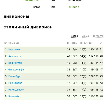
Вегас
2:4
Нэшвилл
ДИВИЗИОНЫ
СТОЛИЧНЫЙ ДИВИЗИОН
Всего
Дома
В гостях
№
Команда
И
В(ВО)
П(ПО)
Ш
О
1
Каролина
39
15(9)
12(3)
130-115
51
2
Айлендерс
40
15(7)
14(4)
114-110
48
3
Вашингтон
40
19(2)
14(5)
130-114
47
4
Филадельфия
38
13(7)
11(7)
118-109
47
5
Питтсбург
38
15(2)
12(9)
122-123
43
6
Рейнджерс
42
12(7)
18(5)
109-116
43
7
Нью-Джерси
39
13(7)
17(2)
106-118
42
8
Коламбус
38
10(7)
15(6)
116-128
40