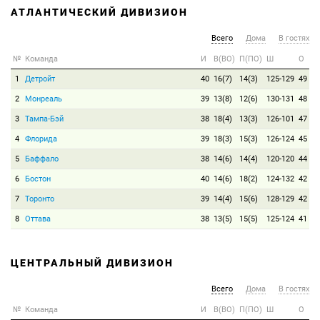
АТЛАНТИЧЕСКИЙ ДИВИЗИОН
Всего
Дома
В гостях
№
Команда
И
В(ВО)
П(ПО)
Ш
О
1
Детройт
40
16(7)
14(3)
125-129
49
2
Монреаль
39
13(8)
12(6)
130-131
48
3
Тампа-Бэй
38
18(4)
13(3)
126-101
47
4
Флорида
39
18(3)
15(3)
126-124
45
5
Баффало
38
14(6)
14(4)
120-120
44
6
Бостон
40
14(6)
18(2)
124-132
42
7
Торонто
39
14(4)
15(6)
128-129
42
8
Оттава
38
13(5)
15(5)
125-124
41
ЦЕНТРАЛЬНЫЙ ДИВИЗИОН
Всего
Дома
В гостях
№
Команда
И
В(ВО)
П(ПО)
Ш
О