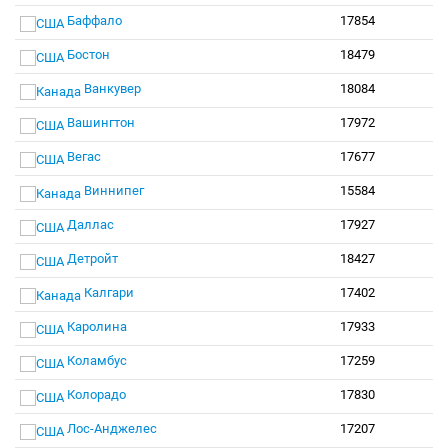
Баффало
17854
Бостон
18479
Ванкувер
18084
Вашингтон
17972
Вегас
17677
Виннипег
15584
Даллас
17927
Детройт
18427
Калгари
17402
Каролина
17933
Коламбус
17259
Колорадо
17830
Лос-Анджелес
17207