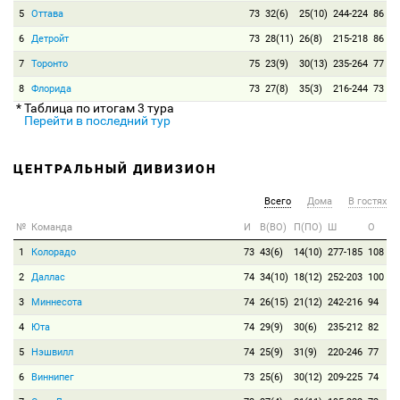
5
Оттава
73
32(6)
25(10)
244-224
86
6
Детройт
73
28(11)
26(8)
215-218
86
7
Торонто
75
23(9)
30(13)
235-264
77
8
Флорида
73
27(8)
35(3)
216-244
73
* Таблица по итогам 3 тура
Перейти в последний тур
ЦЕНТРАЛЬНЫЙ ДИВИЗИОН
Всего
Дома
В гостях
№
Команда
И
В(ВО)
П(ПО)
Ш
О
1
Колорадо
73
43(6)
14(10)
277-185
108
2
Даллас
74
34(10)
18(12)
252-203
100
3
Миннесота
74
26(15)
21(12)
242-216
94
4
Юта
74
29(9)
30(6)
235-212
82
5
Нэшвилл
74
25(9)
31(9)
220-246
77
6
Виннипег
73
25(6)
30(12)
209-225
74