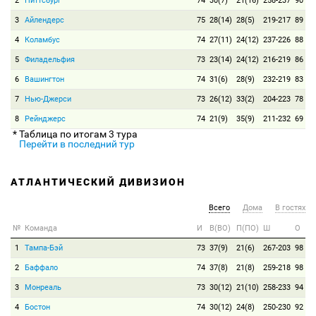
2
Питтсбург
74
30(7)
21(16)
258-237
90
3
Айлендерс
75
28(14)
28(5)
219-217
89
4
Коламбус
74
27(11)
24(12)
237-226
88
5
Филадельфия
73
23(14)
24(12)
216-219
86
6
Вашингтон
74
31(6)
28(9)
232-219
83
7
Нью-Джерси
73
26(12)
33(2)
204-223
78
8
Рейнджерс
74
21(9)
35(9)
211-232
69
* Таблица по итогам 3 тура
Перейти в последний тур
АТЛАНТИЧЕСКИЙ ДИВИЗИОН
Всего
Дома
В гостях
№
Команда
И
В(ВО)
П(ПО)
Ш
О
1
Тампа-Бэй
73
37(9)
21(6)
267-203
98
2
Баффало
74
37(8)
21(8)
259-218
98
3
Монреаль
73
30(12)
21(10)
258-233
94
4
Бостон
74
30(12)
24(8)
250-230
92