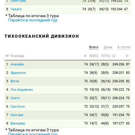
7
Сент-Луис
73
27(4)
31(11)
195-232
73
8
Чикаго
74
20(7)
34(13)
192-244
67
* Таблица по итогам 3 тура
Перейти в последний тур
ТИХООКЕАНСКИЙ ДИВИЗИОН
Всего
Дома
В гостях
№
Команда
И
В(ВО)
П(ПО)
Ш
О
1
Анахайм
74
24(17)
28(5)
249-256
87
2
Эдмонтон
74
28(9)
28(9)
258-251
83
3
Вегас
75
25(8)
26(16)
236-236
82
4
Лос-Анджелес
73
19(10)
26(18)
195-222
76
5
Сиэтл
72
25(7)
29(11)
206-224
75
6
Сан-Хосе
72
22(12)
31(7)
220-257
75
7
Калгари
74
24(7)
35(8)
191-234
70
8
Ванкувер
73
14(7)
44(8)
187-277
50
* Таблица по итогам 3 тура
Перейти в последний тур