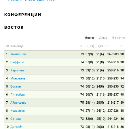
КОНФЕРЕНЦИИ
ВОСТОК
Всего
Дома
В гостях
№
Команда
И
В(ВО)
П(ПО)
Ш
О
1
Тампа-Бэй
73
37(9)
21(6)
267-203
98
2
Баффало
74
37(8)
21(8)
259-218
98
3
Каролина
73
33(13)
21(6)
258-216
98
4
Монреаль
73
30(12)
21(10)
258-233
94
5
Бостон
74
30(12)
24(8)
250-230
92
6
Питтсбург
74
30(7)
21(16)
258-237
90
7
Айлендерс
75
28(14)
28(5)
219-217
89
8
Коламбус
74
27(11)
24(12)
237-226
88
9
Оттава
73
32(6)
25(10)
244-224
86
10
Детройт
73
28(11)
26(8)
215-218
86