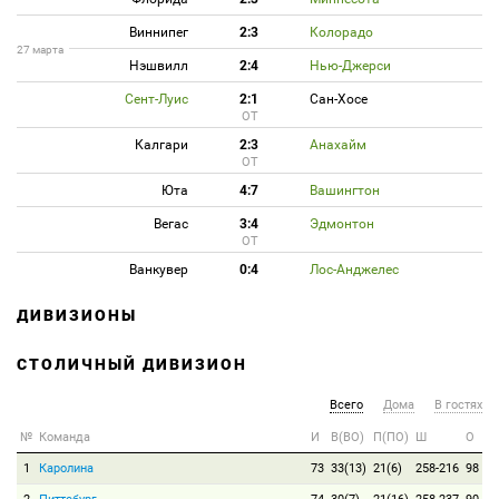
Виннипег
2:3
Колорадо
27 марта
Нэшвилл
2:4
Нью-Джерси
Сент-Луис
2:1
Сан-Хосе
ОТ
Калгари
2:3
Анахайм
ОТ
Юта
4:7
Вашингтон
Вегас
3:4
Эдмонтон
ОТ
Ванкувер
0:4
Лос-Анджелес
ДИВИЗИОНЫ
СТОЛИЧНЫЙ ДИВИЗИОН
Всего
Дома
В гостях
№
Команда
И
В(ВО)
П(ПО)
Ш
О
1
Каролина
73
33(13)
21(6)
258-216
98