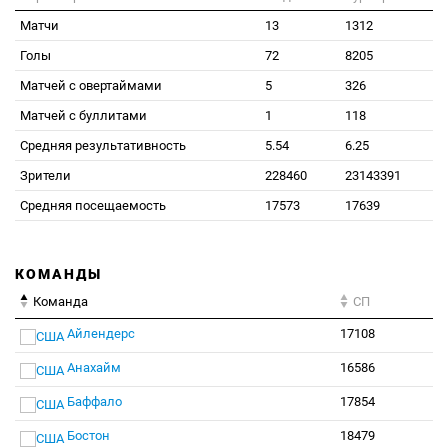
Матчи
13
1312
Голы
72
8205
Матчей с овертаймами
5
326
Матчей с буллитами
1
118
Средняя результативность
5.54
6.25
Зрители
228460
23143391
Средняя посещаемость
17573
17639
КОМАНДЫ
Команда
СП
Айлендерс
17108
Анахайм
16586
Баффало
17854
Бостон
18479