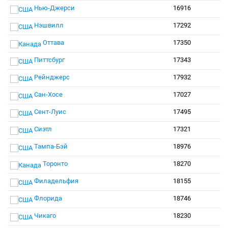
Нью-Джерси
16916
Нэшвилл
17292
Оттава
17350
Питтсбург
17343
Рейнджерс
17932
Сан-Хосе
17027
Сент-Луис
17495
Сиэтл
17321
Тампа-Бэй
18976
Торонто
18270
Филадельфия
18155
Флорида
18746
Чикаго
18230