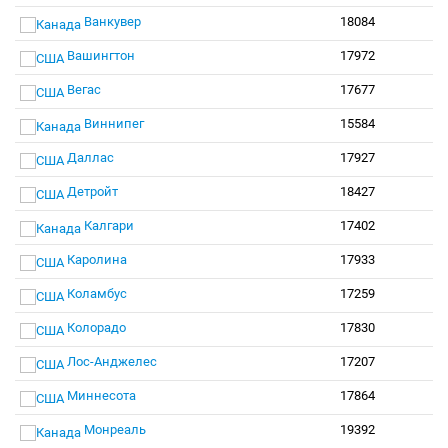
Ванкувер
18084
Вашингтон
17972
Вегас
17677
Виннипег
15584
Даллас
17927
Детройт
18427
Калгари
17402
Каролина
17933
Коламбус
17259
Колорадо
17830
Лос-Анджелес
17207
Миннесота
17864
Монреаль
19392