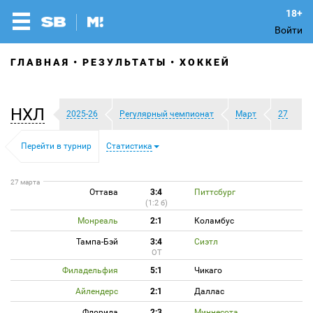
Войти
ГЛАВНАЯ
РЕЗУЛЬТАТЫ
ХОККЕЙ
НХЛ
2025-26
Регулярный чемпионат
Март
27
Перейти в турнир
Статистика
27 марта
Оттава
3:4
Питтсбург
(1:2 б)
Монреаль
2:1
Коламбус
Тампа-Бэй
3:4
Сиэтл
ОТ
Филадельфия
5:1
Чикаго
Айлендерс
2:1
Даллас
Флорида
2:3
Миннесота