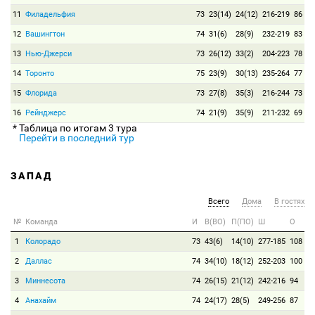
11
Филадельфия
73
23(14)
24(12)
216-219
86
12
Вашингтон
74
31(6)
28(9)
232-219
83
13
Нью-Джерси
73
26(12)
33(2)
204-223
78
14
Торонто
75
23(9)
30(13)
235-264
77
15
Флорида
73
27(8)
35(3)
216-244
73
16
Рейнджерс
74
21(9)
35(9)
211-232
69
* Таблица по итогам 3 тура
Перейти в последний тур
ЗАПАД
Всего
Дома
В гостях
№
Команда
И
В(ВО)
П(ПО)
Ш
О
1
Колорадо
73
43(6)
14(10)
277-185
108
2
Даллас
74
34(10)
18(12)
252-203
100
3
Миннесота
74
26(15)
21(12)
242-216
94
4
Анахайм
74
24(17)
28(5)
249-256
87