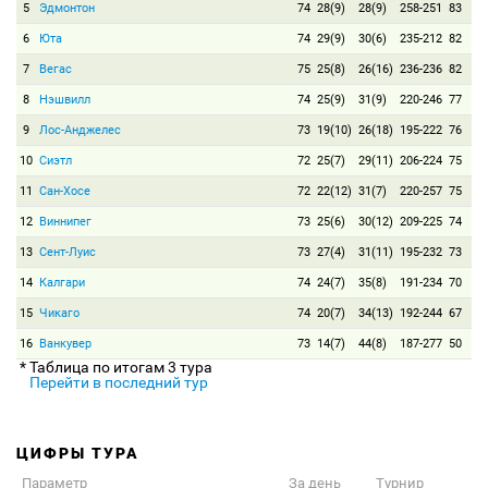
5
Эдмонтон
74
28(9)
28(9)
258-251
83
6
Юта
74
29(9)
30(6)
235-212
82
7
Вегас
75
25(8)
26(16)
236-236
82
8
Нэшвилл
74
25(9)
31(9)
220-246
77
9
Лос-Анджелес
73
19(10)
26(18)
195-222
76
10
Сиэтл
72
25(7)
29(11)
206-224
75
11
Сан-Хосе
72
22(12)
31(7)
220-257
75
12
Виннипег
73
25(6)
30(12)
209-225
74
13
Сент-Луис
73
27(4)
31(11)
195-232
73
14
Калгари
74
24(7)
35(8)
191-234
70
15
Чикаго
74
20(7)
34(13)
192-244
67
16
Ванкувер
73
14(7)
44(8)
187-277
50
* Таблица по итогам 3 тура
Перейти в последний тур
ЦИФРЫ ТУРА
Параметр
За день
Турнир