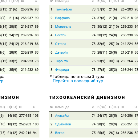
(ВО)
П(ПО)
Ш
О
№
Команда
И
В(ВО)
П(ПО)
Ш
О
3(13)
21(6)
258-216
98
1
Тампа-Бэй
73
37(9)
21(6)
267-203
9
0(7)
21(16)
258-237
90
2
Баффало
74
37(8)
21(8)
259-218
9
8(14)
28(5)
219-217
89
3
Монреаль
73
30(12)
21(10)
258-233
9
7(11)
24(12)
237-226
88
4
Бостон
74
30(12)
24(8)
250-230
9
3(14)
24(12)
216-219
86
5
Оттава
73
32(6)
25(10)
244-224
8
1(6)
28(9)
232-219
83
6
Детройт
73
28(11)
26(8)
215-218
8
6(12)
33(2)
204-223
78
7
Торонто
75
23(9)
30(13)
235-264
7
1(9)
35(9)
211-232
69
8
Флорида
73
27(8)
35(3)
216-244
7
ура
* Таблица по итогам 3 тура
ур
Перейти в последний тур
ВИЗИОН
ТИХООКЕАНСКИЙ ДИВИЗИОН
ВО)
П(ПО)
Ш
О
№
Команда
И
В(ВО)
П(ПО)
Ш
О
(6)
14(10)
277-185
108
1
Анахайм
74
24(17)
28(5)
249-256
8
(10)
18(12)
252-203
100
2
Эдмонтон
74
28(9)
28(9)
258-251
8
(15)
21(12)
242-216
94
3
Вегас
75
25(8)
26(16)
236-236
8