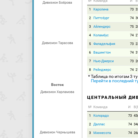
№
Команда
И
В
Дивизион Боброва
1
Каролина
73
3
2
Питтсбург
74
3
3
Айлендерс
75
2
4
Коламбус
74
2
Дивизион Тарасова
5
Филадельфия
73
2
6
Вашингтон
74
3
7
Нью-Джерси
73
2
8
Рейнджерс
74
2
* Таблица по итогам 3 т
Перейти в последний т
Восток
Дивизион Харламова
ЦЕНТРАЛЬНЫЙ ДИ
№
Команда
И
В(
1
Колорадо
73
43
2
Даллас
74
34
Дивизион Чернышева
3
Миннесота
74
26