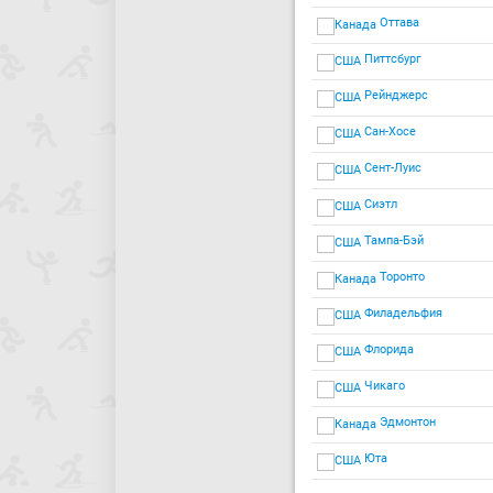
Оттава
Питтсбург
Рейнджерс
Сан-Хосе
Сент-Луис
Сиэтл
Тампа-Бэй
Торонто
Филадельфия
Флорида
Чикаго
Эдмонтон
Юта