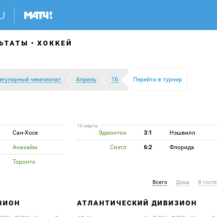
ЬТАТЫ
ХОККЕЙ
егулярный чемпионат
Апрель
16
Перейти в турнир
16 марта
Сан-Хосе
Эдмонтон
3:1
Нэшвилл
Анахайм
Сиэтл
6:2
Флорида
Торонто
Всего
Дома
В гостя
ЗИОН
АТЛАНТИЧЕСКИЙ ДИВИЗИОН