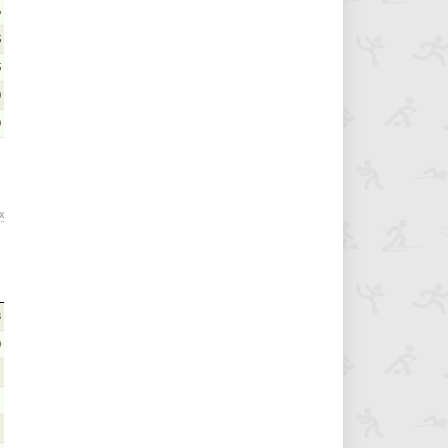
6
5
5
0
0
х
8
0