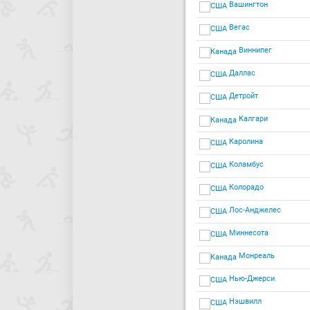
Вашингтон
Вегас
Виннипег
Даллас
Детройт
Калгари
Каролина
Коламбус
Колорадо
Лос-Анджелес
Миннесота
Монреаль
Нью-Джерси
Нэшвилл