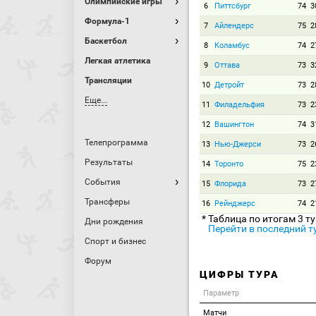
Олимпийские игры
6
Питтсбург
74
3
Формула-1
7
Айлендерс
75
2
Баскетбол
8
Коламбус
74
2
Легкая атлетика
9
Оттава
73
3
Трансляции
10
Детройт
73
2
Еще...
11
Филадельфия
73
2
12
Вашингтон
74
3
Телепрограмма
13
Нью-Джерси
73
2
Результаты
14
Торонто
75
2
События
15
Флорида
73
2
Трансферы
16
Рейнджерс
74
2
* Таблица по итогам 3 т
Дни рождения
Перейти в последний т
Спорт и бизнес
Форум
ЦИФРЫ ТУРА
Параметр
Матчи