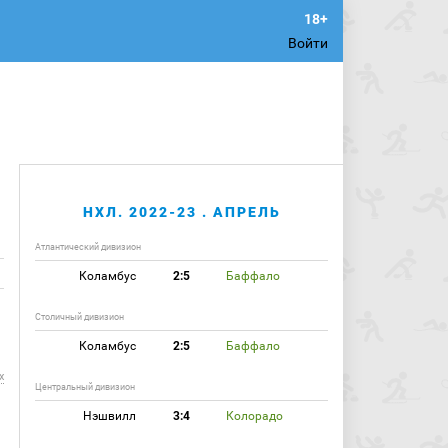
Войти
НХЛ. 2022-23 . АПРЕЛЬ
Атлантический дивизион
Коламбус
2:5
Баффало
Столичный дивизион
Коламбус
2:5
Баффало
х
Центральный дивизион
Нэшвилл
3:4
Колорадо