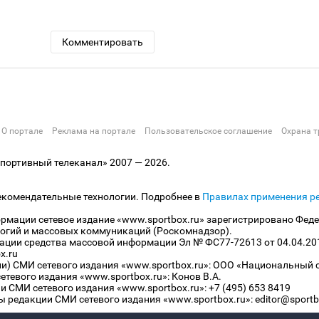
Комментировать
О портале
Реклама на портале
Пользовательское соглашение
Охрана т
ортивный телеканал» 2007 — 2026.
екомендательные технологии. Подробнее в
Правилах применения р
рмации сетевое издание «www.sportbox.ru» зарегистрировано Феде
огий и массовых коммуникаций (Роскомнадзор).
рации средства массовой информации Эл № ФС77-72613 от 04.04.20
x.ru
ли) СМИ сетевого издания «www.sportbox.ru»: ООО «Национальный 
тевого издания «www.sportbox.ru»: Конов В.А.
 СМИ сетевого издания «www.sportbox.ru»: +7 (495) 653 8419
 редакции СМИ сетевого издания «www.sportbox.ru»: editor@sportb