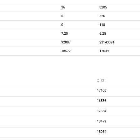
36
8205
0
326
0
118
7.20
6.25
92887
23143391
18577
17639
СП
17108
16586
17854
18479
18084