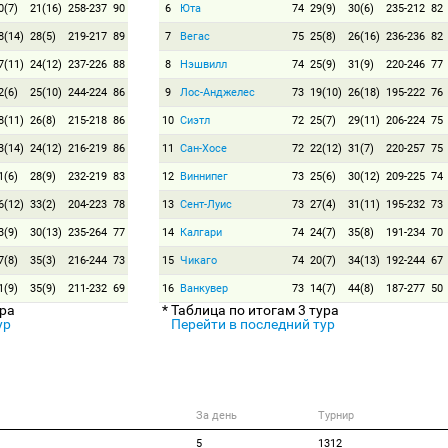
0(7)
21(16)
258-237
90
6
Юта
74
29(9)
30(6)
235-212
82
8(14)
28(5)
219-217
89
7
Вегас
75
25(8)
26(16)
236-236
82
7(11)
24(12)
237-226
88
8
Нэшвилл
74
25(9)
31(9)
220-246
77
2(6)
25(10)
244-224
86
9
Лос-Анджелес
73
19(10)
26(18)
195-222
76
8(11)
26(8)
215-218
86
10
Сиэтл
72
25(7)
29(11)
206-224
75
3(14)
24(12)
216-219
86
11
Сан-Хосе
72
22(12)
31(7)
220-257
75
1(6)
28(9)
232-219
83
12
Виннипег
73
25(6)
30(12)
209-225
74
6(12)
33(2)
204-223
78
13
Сент-Луис
73
27(4)
31(11)
195-232
73
3(9)
30(13)
235-264
77
14
Калгари
74
24(7)
35(8)
191-234
70
7(8)
35(3)
216-244
73
15
Чикаго
74
20(7)
34(13)
192-244
67
1(9)
35(9)
211-232
69
16
Ванкувер
73
14(7)
44(8)
187-277
50
ура
* Таблица по итогам 3 тура
ур
Перейти в последний тур
За день
Турнир
5
1312