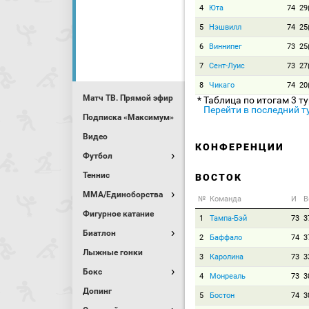
4
Юта
74
29
5
Нэшвилл
74
25
6
Виннипег
73
25
7
Сент-Луис
73
27
8
Чикаго
74
20
Матч ТВ. Прямой эфир
* Таблица по итогам 3 т
Перейти в последний т
Подписка «Максимум»
Видео
КОНФЕРЕНЦИИ
Футбол
Теннис
ВОСТОК
MMA/Единоборства
№
Команда
И
В
Фигурное катание
1
Тампа-Бэй
73
3
Биатлон
2
Баффало
74
3
Лыжные гонки
3
Каролина
73
3
Бокс
4
Монреаль
73
3
Допинг
5
Бостон
74
3