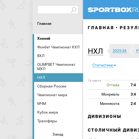
Главная
ГЛАВНАЯ
РЕЗУЛ
Хоккей
Фонбет Чемпионат КХЛ
НХЛ
2025-26
Р
ВХЛ
OLIMPBET Чемпионат
Статистика
МХЛ
НХЛ
16 марта
Оттава
7:4
Сборная России
Монреаль
3:4
Чемпионат мира
МЧМ
Миннесота
2:4
Кубок мира
ДИВИЗИОНЫ
Трансферы
СТОЛИЧНЫЙ ДИВИ
Запад