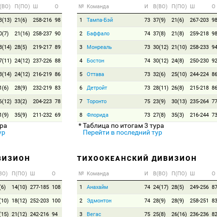
(ВО)
П(ПО)
Ш
О
№
Команда
И
В(ВО)
П(ПО)
Ш
О
3(13)
21(6)
258-216
98
1
Тампа-Бэй
73
37(9)
21(6)
267-203
9
0(7)
21(16)
258-237
90
2
Баффало
74
37(8)
21(8)
259-218
9
8(14)
28(5)
219-217
89
3
Монреаль
73
30(12)
21(10)
258-233
9
7(11)
24(12)
237-226
88
4
Бостон
74
30(12)
24(8)
250-230
9
3(14)
24(12)
216-219
86
5
Оттава
73
32(6)
25(10)
244-224
8
1(6)
28(9)
232-219
83
6
Детройт
73
28(11)
26(8)
215-218
8
6(12)
33(2)
204-223
78
7
Торонто
75
23(9)
30(13)
235-264
7
1(9)
35(9)
211-232
69
8
Флорида
73
27(8)
35(3)
216-244
7
ура
* Таблица по итогам 3 тура
ур
Перейти в последний тур
ВИЗИОН
ТИХООКЕАНСКИЙ ДИВИЗИОН
ВО)
П(ПО)
Ш
О
№
Команда
И
В(ВО)
П(ПО)
Ш
О
(6)
14(10)
277-185
108
1
Анахайм
74
24(17)
28(5)
249-256
8
(10)
18(12)
252-203
100
2
Эдмонтон
74
28(9)
28(9)
258-251
8
(15)
21(12)
242-216
94
3
Вегас
75
25(8)
26(16)
236-236
8