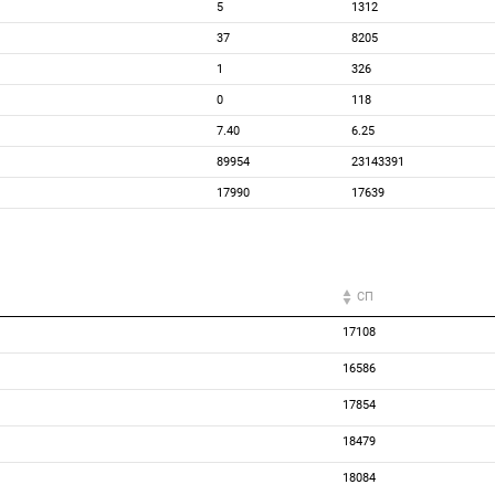
5
1312
37
8205
1
326
0
118
7.40
6.25
89954
23143391
17990
17639
СП
17108
16586
17854
18479
18084