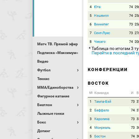
4
Юта
74
29
5
Нэшвилл
74
25
6
Виннипег
73
25
7
Сент-Луис
73
27
8
Чикаго
74
20
Матч ТВ. Прямой эфир
* Таблица по итогам 3 т
Перейти в последний т
Подписка «Максимум»
Видео
КОНФЕРЕНЦИИ
Футбол
Теннис
ВОСТОК
MMA/Единоборства
№
Команда
И
В
Фигурное катание
1
Тампа-Бэй
73
3
Биатлон
2
Баффало
74
3
Лыжные гонки
3
Каролина
73
3
Бокс
4
Монреаль
73
3
Допинг
5
Бостон
74
3