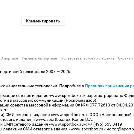
Комментировать
О портале
Реклама на портале
Пользовательское соглашение
Охрана т
ортивный телеканал» 2007 — 2026.
екомендательные технологии. Подробнее в
Правилах применения р
рмации сетевое издание «www.sportbox.ru» зарегистрировано Феде
огий и массовых коммуникаций (Роскомнадзор).
рации средства массовой информации Эл № ФС77-72613 от 04.04.20
x.ru
ли) СМИ сетевого издания «www.sportbox.ru»: ООО «Национальный 
тевого издания «www.sportbox.ru»: Конов В.А.
 СМИ сетевого издания «www.sportbox.ru»: +7 (495) 653 8419
 редакции СМИ сетевого издания «www.sportbox.ru»: editor@sportb