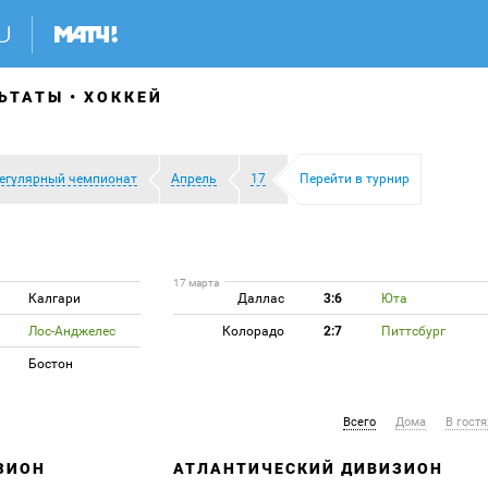
ЬТАТЫ
ХОККЕЙ
егулярный чемпионат
Апрель
17
Перейти в турнир
17 марта
Калгари
Даллас
3:6
Юта
Лос-Анджелес
Колорадо
2:7
Питтсбург
Бостон
Всего
Дома
В гостя
ЗИОН
АТЛАНТИЧЕСКИЙ ДИВИЗИОН