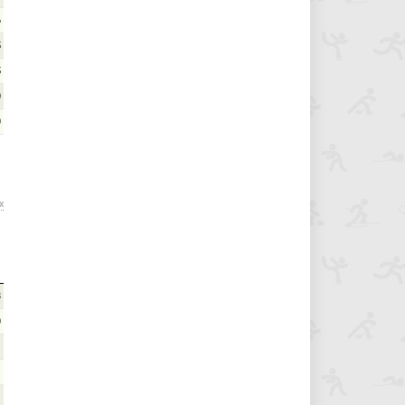
6
5
5
0
0
х
8
0