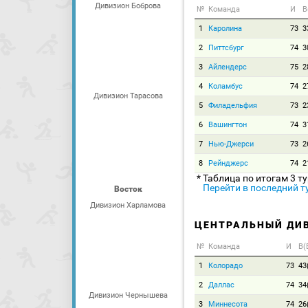
Дивизион Боброва
№
Команда
И
В
1
Каролина
73
3
2
Питтсбург
74
3
3
Айлендерс
75
2
4
Коламбус
74
2
Дивизион Тарасова
5
Филадельфия
73
2
6
Вашингтон
74
3
7
Нью-Джерси
73
2
8
Рейнджерс
74
2
* Таблица по итогам 3 т
Перейти в последний т
Восток
Дивизион Харламова
ЦЕНТРАЛЬНЫЙ ДИ
№
Команда
И
В(
1
Колорадо
73
43
2
Даллас
74
34
Дивизион Чернышева
3
Миннесота
74
26