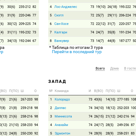
(9)
30(6)
235-212
82
4
Лос-Анджелес
73
19(10)
26(18)
195-222
7
(9)
31(9)
220-246
77
5
Сиэтл
72
25(7)
29(11)
206-224
7
(6)
30(12)
209-225
74
6
Сан-Хосе
72
22(12)
31(7)
220-257
7
(4)
31(11)
195-232
73
7
Калгари
74
24(7)
35(8)
191-234
7
(7)
34(13)
192-244
67
8
Ванкувер
73
14(7)
44(8)
187-277
5
ура
* Таблица по итогам 3 тура
ур
Перейти в последний тур
Всего
Дома
В гостя
ЗАПАД
(ВО)
П(ПО)
Ш
О
№
Команда
И
В(ВО)
П(ПО)
Ш
О
7(9)
21(6)
267-203
98
1
Колорадо
73
43(6)
14(10)
277-185
10
7(8)
21(8)
259-218
98
2
Даллас
74
34(10)
18(12)
252-203
10
3(13)
21(6)
258-216
98
3
Миннесота
74
26(15)
21(12)
242-216
94
0(12)
21(10)
258-233
94
4
Анахайм
74
24(17)
28(5)
249-256
87
0(12)
24(8)
250-230
92
5
Эдмонтон
74
28(9)
28(9)
258-251
83