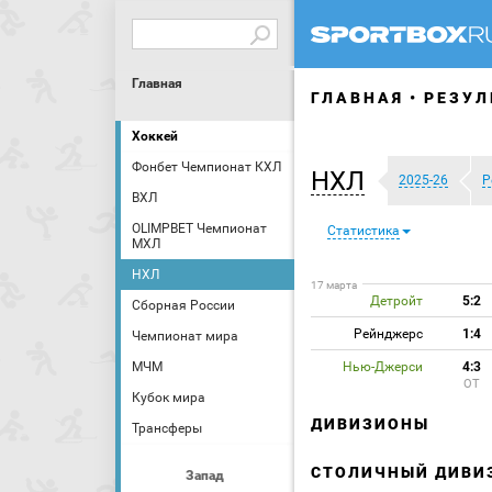
Главная
ГЛАВНАЯ
РЕЗУЛ
Хоккей
Фонбет Чемпионат КХЛ
НХЛ
2025-26
Р
ВХЛ
OLIMPBET Чемпионат
Статистика
МХЛ
НХЛ
17 марта
Детройт
5:2
Сборная России
Рейнджерс
1:4
Чемпионат мира
МЧМ
Нью-Джерси
4:3
ОТ
Кубок мира
ДИВИЗИОНЫ
Трансферы
СТОЛИЧНЫЙ ДИВИ
Запад