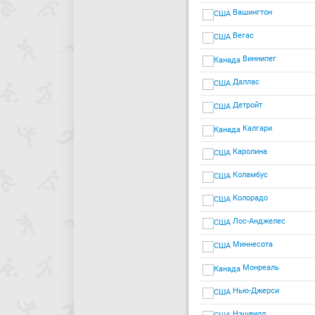
Вашингтон
Вегас
Виннипег
Даллас
Детройт
Калгари
Каролина
Коламбус
Колорадо
Лос-Анджелес
Миннесота
Монреаль
Нью-Джерси
Нэшвилл