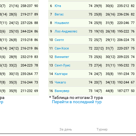
0(7)
21(16)
258-237
90
6
Юта
74
29(9)
30(6)
235-212
82
8(14)
28(5)
219-217
89
7
Вегас
75
25(8)
26(16)
236-236
82
7(11)
24(12)
237-226
88
8
Нэшвилл
74
25(9)
31(9)
220-246
77
2(6)
25(10)
244-224
86
9
Лос-Анджелес
73
19(10)
26(18)
195-222
76
8(11)
26(8)
215-218
86
10
Сиэтл
72
25(7)
29(11)
206-224
75
3(14)
24(12)
216-219
86
11
Сан-Хосе
72
22(12)
31(7)
220-257
75
1(6)
28(9)
232-219
83
12
Виннипег
73
25(6)
30(12)
209-225
74
6(12)
33(2)
204-223
78
13
Сент-Луис
73
27(4)
31(11)
195-232
73
3(9)
30(13)
235-264
77
14
Калгари
74
24(7)
35(8)
191-234
70
7(8)
35(3)
216-244
73
15
Чикаго
74
20(7)
34(13)
192-244
67
1(9)
35(9)
211-232
69
16
Ванкувер
73
14(7)
44(8)
187-277
50
ура
* Таблица по итогам 3 тура
ур
Перейти в последний тур
За день
Турнир