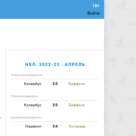
Войти
НХЛ. 2022-23 . АПРЕЛЬ
Атлантический дивизион
Коламбус
2:5
Баффало
Столичный дивизион
Коламбус
2:5
Баффало
х
Центральный дивизион
Нэшвилл
3:4
Колорадо