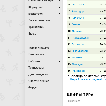
Олимпийские игры
6
Питтсбург
74
3
Формула-1
7
Айлендерс
75
2
Баскетбол
8
Коламбус
74
2
Легкая атлетика
9
Оттава
73
3
Трансляции
10
Детройт
73
2
Еще...
11
Филадельфия
73
2
12
Вашингтон
74
3
Телепрограмма
13
Нью-Джерси
73
2
Результаты
14
Торонто
75
2
События
15
Флорида
73
2
Трансферы
16
Рейнджерс
74
2
Дни рождения
* Таблица по итогам 3 т
Перейти в последний т
Спорт и бизнес
Форум
ЦИФРЫ ТУРА
Параметр