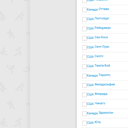
Оттава
Питтсбург
Рейнджерс
Сан-Хосе
Сент-Луис
Сиэтл
Тампа-Бэй
Торонто
Филадельфия
Флорида
Чикаго
Эдмонтон
Юта