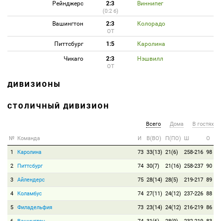
Рейнджерс
2:3
Виннипег
(0:2 б)
Вашингтон
2:3
Колорадо
ОТ
Питтсбург
1:5
Каролина
Чикаго
2:3
Нэшвилл
ОТ
ДИВИЗИОНЫ
СТОЛИЧНЫЙ ДИВИЗИОН
Всего
Дома
В гостях
№
Команда
И
В(ВО)
П(ПО)
Ш
О
1
Каролина
73
33(13)
21(6)
258-216
98
2
Питтсбург
74
30(7)
21(16)
258-237
90
3
Айлендерс
75
28(14)
28(5)
219-217
89
4
Коламбус
74
27(11)
24(12)
237-226
88
5
Филадельфия
73
23(14)
24(12)
216-219
86