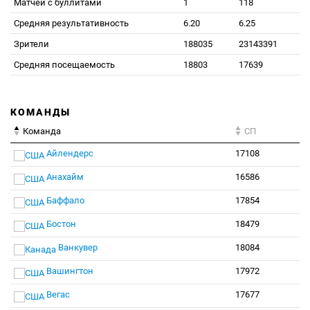
Матчей с буллитами
1
118
Средняя результативность
6.20
6.25
Зрители
188035
23143391
Средняя посещаемость
18803
17639
КОМАНДЫ
Команда
СП
Айлендерс
17108
Анахайм
16586
Баффало
17854
Бостон
18479
Ванкувер
18084
Вашингтон
17972
Вегас
17677