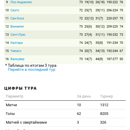
9
Лос-Анджелес
73
19(10)
26(18)
195-222
76
10
Сиэтл
72
25(7)
29(11)
206-224
75
11
Сан-Хосе
72
22(12)
31(7)
220-257
75
12
Виннипег
73
25(6)
30(12)
209-225
74
13
Сент-Луис
73
27(4)
31(11)
195-232
73
14
Калгари
74
24(7)
35(8)
191-234
70
15
Чикаго
74
20(7)
34(13)
192-244
67
16
Ванкувер
73
14(7)
44(8)
187-277
50
* Таблица по итогам 3 тура
Перейти в последний тур
ЦИФРЫ ТУРА
Параметр
За день
Турнир
Матчи
10
1312
Голы
62
8205
Матчей с овертаймами
3
326