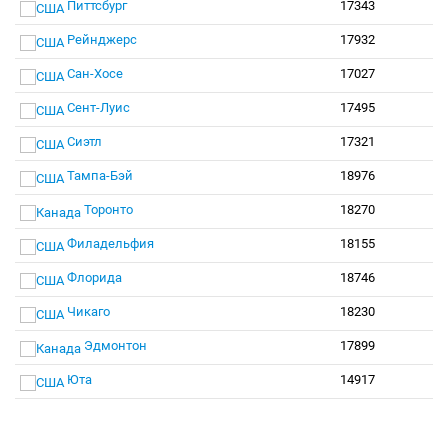
Питтсбург
17343
Рейнджерс
17932
Сан-Хосе
17027
Сент-Луис
17495
Сиэтл
17321
Тампа-Бэй
18976
Торонто
18270
Филадельфия
18155
Флорида
18746
Чикаго
18230
Эдмонтон
17899
Юта
14917