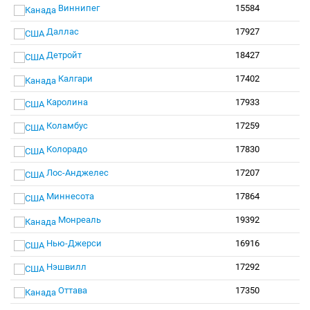
Виннипег
15584
Даллас
17927
Детройт
18427
Калгари
17402
Каролина
17933
Коламбус
17259
Колорадо
17830
Лос-Анджелес
17207
Миннесота
17864
Монреаль
19392
Нью-Джерси
16916
Нэшвилл
17292
Оттава
17350