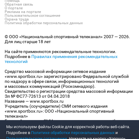
Помощь
Обратная связь
О портале
Реклама на портале
Пользовательское соглашение
Охрана труда
Политика обработки персональных данных
© ООО «Национальный спортивный телеканал» 2007 — 2026.
Для лиц старше 18 лет
На сайте применяются рекомендательные технологии.
Подробнее в
Правилах применения рекомендательных
технологий
Средство массовой информации сетевое издание
«www.sportbox.ru» зарегистрировано Федеральной службой
по надзору в сфере связи, информационных технологий
и массовых коммуникаций (Роскомнадзор).
Свидетельство о регистрации средства массовой информации
Эл № ФС77-72613 от 04.04.2018
Название — www.sportbox.ru
Учредитель (соучредители) СМИ сетевого издания
«www.sportbox.ru»: ООО «Национальный спортивный
телеканал»
Главный редактор СМИ сетевого издания «www.sportbox.ru»:
Конов В.А.
Мы используем файлы Сookie для корректной работы веб-сайта.
Номер телефона редакции СМИ сетевого издания
Подробнее в
Политике обработки персональных данных
и
«www.sportbox.ru»: +7 (495) 653 8419
Пользовательском соглашении
. Нажмите на кнопку «Хорошо»,