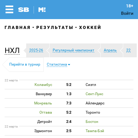
Войти
ГЛАВНАЯ
РЕЗУЛЬТАТЫ
ХОККЕЙ
НХЛ
2025-26
Регулярный чемпионат
Апрель
22
Перейти в турнир
Статистика
22 марта
Коламбус
5:2
Сиэтл
Ванкувер
1:3
Сент-Луис
Монреаль
7:3
Айлендерс
Оттава
5:2
Торонто
Детройт
2:4
Бостон
22 марта
Эдмонтон
2:5
Тампа-Бэй