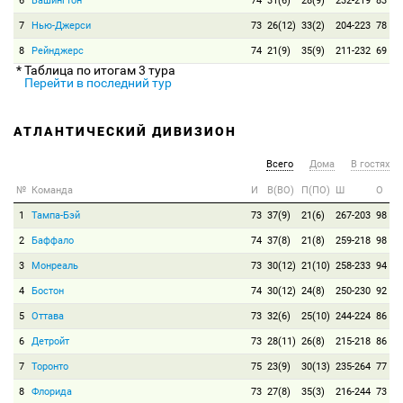
6
Вашингтон
74
31(6)
28(9)
232-219
83
7
Нью-Джерси
73
26(12)
33(2)
204-223
78
8
Рейнджерс
74
21(9)
35(9)
211-232
69
* Таблица по итогам 3 тура
Перейти в последний тур
АТЛАНТИЧЕСКИЙ ДИВИЗИОН
Всего
Дома
В гостях
№
Команда
И
В(ВО)
П(ПО)
Ш
О
1
Тампа-Бэй
73
37(9)
21(6)
267-203
98
2
Баффало
74
37(8)
21(8)
259-218
98
3
Монреаль
73
30(12)
21(10)
258-233
94
4
Бостон
74
30(12)
24(8)
250-230
92
5
Оттава
73
32(6)
25(10)
244-224
86
6
Детройт
73
28(11)
26(8)
215-218
86
7
Торонто
75
23(9)
30(13)
235-264
77
8
Флорида
73
27(8)
35(3)
216-244
73