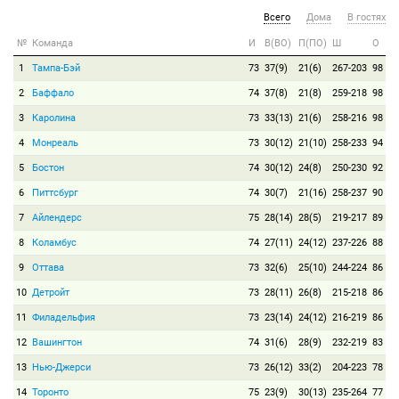
Всего
Дома
В гостях
№
Команда
И
В(ВО)
П(ПО)
Ш
О
1
Тампа-Бэй
73
37(9)
21(6)
267-203
98
2
Баффало
74
37(8)
21(8)
259-218
98
3
Каролина
73
33(13)
21(6)
258-216
98
4
Монреаль
73
30(12)
21(10)
258-233
94
5
Бостон
74
30(12)
24(8)
250-230
92
6
Питтсбург
74
30(7)
21(16)
258-237
90
7
Айлендерс
75
28(14)
28(5)
219-217
89
8
Коламбус
74
27(11)
24(12)
237-226
88
9
Оттава
73
32(6)
25(10)
244-224
86
10
Детройт
73
28(11)
26(8)
215-218
86
11
Филадельфия
73
23(14)
24(12)
216-219
86
12
Вашингтон
74
31(6)
28(9)
232-219
83
13
Нью-Джерси
73
26(12)
33(2)
204-223
78
14
Торонто
75
23(9)
30(13)
235-264
77