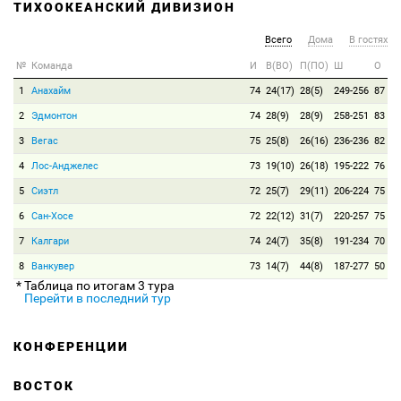
ТИХООКЕАНСКИЙ ДИВИЗИОН
Всего
Дома
В гостях
№
Команда
И
В(ВО)
П(ПО)
Ш
О
1
Анахайм
74
24(17)
28(5)
249-256
87
2
Эдмонтон
74
28(9)
28(9)
258-251
83
3
Вегас
75
25(8)
26(16)
236-236
82
4
Лос-Анджелес
73
19(10)
26(18)
195-222
76
5
Сиэтл
72
25(7)
29(11)
206-224
75
6
Сан-Хосе
72
22(12)
31(7)
220-257
75
7
Калгари
74
24(7)
35(8)
191-234
70
8
Ванкувер
73
14(7)
44(8)
187-277
50
* Таблица по итогам 3 тура
Перейти в последний тур
КОНФЕРЕНЦИИ
ВОСТОК