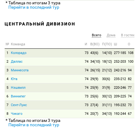
* Таблица по итогам 3 тура
Перейти в последний тур
ЦЕНТРАЛЬНЫЙ ДИВИЗИОН
Всего
Дома
В гостях
№
Команда
И
В(ВО)
П(ПО)
Ш
О
1
Колорадо
73
43(6)
14(10)
277-185
108
2
Даллас
74
34(10)
18(12)
252-203
100
3
Миннесота
74
26(15)
21(12)
242-216
94
4
Юта
74
29(9)
30(6)
235-212
82
5
Нэшвилл
74
25(9)
31(9)
220-246
77
6
Виннипег
73
25(6)
30(12)
209-225
74
7
Сент-Луис
73
27(4)
31(11)
195-232
73
8
Чикаго
74
20(7)
34(13)
192-244
67
* Таблица по итогам 3 тура
Перейти в последний тур