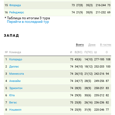
15
Флорида
73
27(8)
35(3)
216-244
73
16
Рейнджерс
74
21(9)
35(9)
211-232
69
* Таблица по итогам 3 тура
Перейти в последний тур
ЗАПАД
Всего
Дома
В гостях
№
Команда
И
В(ВО)
П(ПО)
Ш
О
1
Колорадо
73
43(6)
14(10)
277-185
108
2
Даллас
74
34(10)
18(12)
252-203
100
3
Миннесота
74
26(15)
21(12)
242-216
94
4
Анахайм
74
24(17)
28(5)
249-256
87
5
Эдмонтон
74
28(9)
28(9)
258-251
83
6
Юта
74
29(9)
30(6)
235-212
82
7
Вегас
75
25(8)
26(16)
236-236
82
8
Нэшвилл
74
25(9)
31(9)
220-246
77