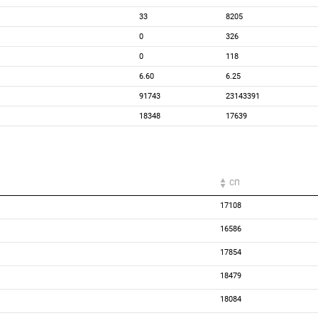
33
8205
0
326
0
118
6.60
6.25
91743
23143391
18348
17639
СП
17108
16586
17854
18479
18084