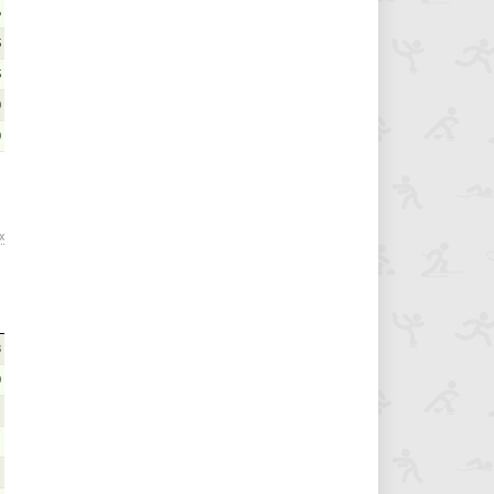
6
5
5
0
0
х
8
0