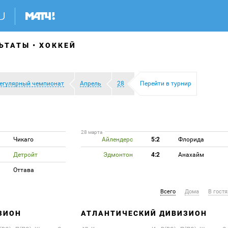
ЬТАТЫ
ХОККЕЙ
егулярный чемпионат
Апрель
28
Перейти в турнир
28 марта
Чикаго
Айлендерс
5:2
Флорида
Детройт
Эдмонтон
4:2
Анахайм
Оттава
Всего
Дома
В гостя
ЗИОН
АТЛАНТИЧЕСКИЙ ДИВИЗИОН