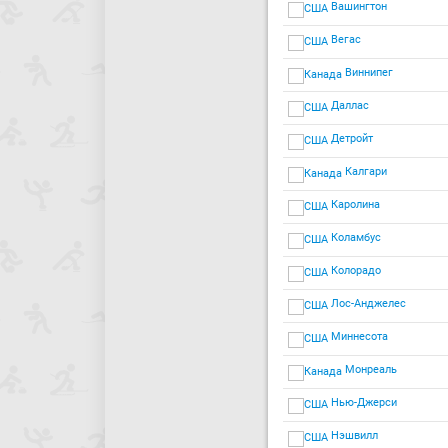
Вашингтон
Вегас
Виннипег
Даллас
Детройт
Калгари
Каролина
Коламбус
Колорадо
Лос-Анджелес
Миннесота
Монреаль
Нью-Джерси
Нэшвилл