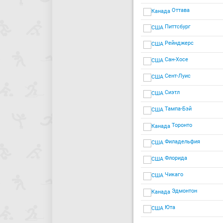
Оттава
Питтсбург
Рейнджерс
Сан-Хосе
Сент-Луис
Сиэтл
Тампа-Бэй
Торонто
Филадельфия
Флорида
Чикаго
Эдмонтон
Юта