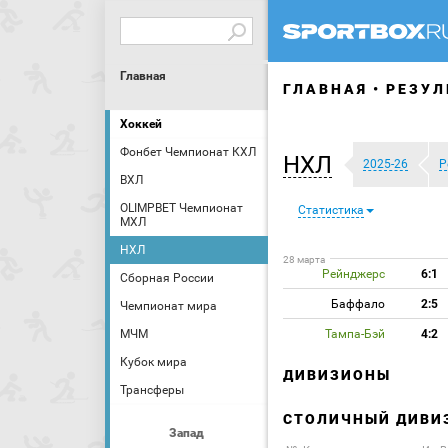
Главная
ГЛАВНАЯ
РЕЗУЛ
Хоккей
Фонбет Чемпионат КХЛ
НХЛ
2025-26
Р
ВХЛ
OLIMPBET Чемпионат
Статистика
МХЛ
НХЛ
28 марта
Рейнджерс
6:1
Сборная России
Баффало
2:5
Чемпионат мира
МЧМ
Тампа-Бэй
4:2
Кубок мира
ДИВИЗИОНЫ
Трансферы
СТОЛИЧНЫЙ ДИВИ
Запад