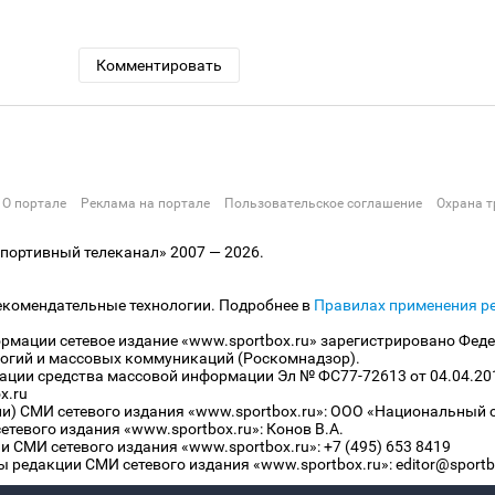
Комментировать
О портале
Реклама на портале
Пользовательское соглашение
Охрана т
ортивный телеканал» 2007 — 2026.
екомендательные технологии. Подробнее в
Правилах применения р
рмации сетевое издание «www.sportbox.ru» зарегистрировано Феде
огий и массовых коммуникаций (Роскомнадзор).
рации средства массовой информации Эл № ФС77-72613 от 04.04.20
x.ru
ли) СМИ сетевого издания «www.sportbox.ru»: ООО «Национальный 
тевого издания «www.sportbox.ru»: Конов В.А.
 СМИ сетевого издания «www.sportbox.ru»: +7 (495) 653 8419
 редакции СМИ сетевого издания «www.sportbox.ru»: editor@sportb