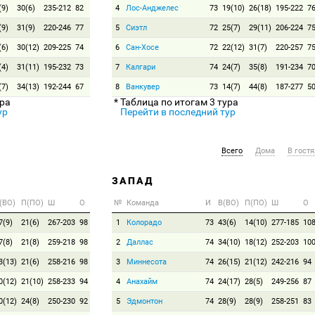
(9)
30(6)
235-212
82
4
Лос-Анджелес
73
19(10)
26(18)
195-222
7
(9)
31(9)
220-246
77
5
Сиэтл
72
25(7)
29(11)
206-224
7
(6)
30(12)
209-225
74
6
Сан-Хосе
72
22(12)
31(7)
220-257
7
(4)
31(11)
195-232
73
7
Калгари
74
24(7)
35(8)
191-234
7
(7)
34(13)
192-244
67
8
Ванкувер
73
14(7)
44(8)
187-277
5
ура
* Таблица по итогам 3 тура
ур
Перейти в последний тур
Всего
Дома
В гостя
ЗАПАД
(ВО)
П(ПО)
Ш
О
№
Команда
И
В(ВО)
П(ПО)
Ш
О
7(9)
21(6)
267-203
98
1
Колорадо
73
43(6)
14(10)
277-185
10
7(8)
21(8)
259-218
98
2
Даллас
74
34(10)
18(12)
252-203
10
3(13)
21(6)
258-216
98
3
Миннесота
74
26(15)
21(12)
242-216
94
0(12)
21(10)
258-233
94
4
Анахайм
74
24(17)
28(5)
249-256
87
0(12)
24(8)
250-230
92
5
Эдмонтон
74
28(9)
28(9)
258-251
83