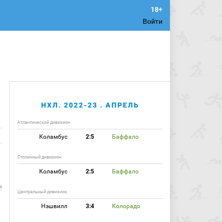
Войти
НХЛ. 2022-23 . АПРЕЛЬ
Атлантический дивизион
Коламбус
2:5
Баффало
Столичный дивизион
Коламбус
2:5
Баффало
х
Центральный дивизион
Нэшвилл
3:4
Колорадо