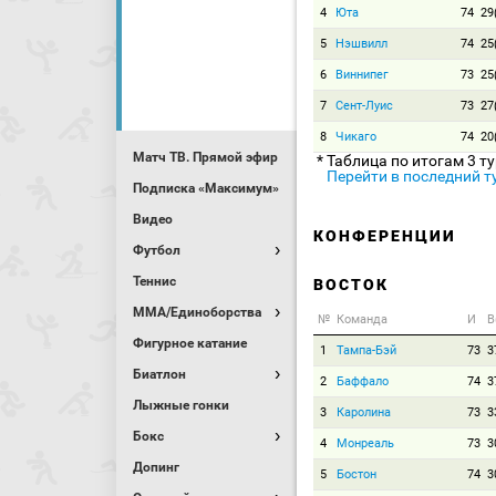
4
Юта
74
29
5
Нэшвилл
74
25
6
Виннипег
73
25
7
Сент-Луис
73
27
8
Чикаго
74
20
Матч ТВ. Прямой эфир
* Таблица по итогам 3 т
Перейти в последний т
Подписка «Максимум»
Видео
КОНФЕРЕНЦИИ
Футбол
Теннис
ВОСТОК
MMA/Единоборства
№
Команда
И
В
Фигурное катание
1
Тампа-Бэй
73
3
Биатлон
2
Баффало
74
3
Лыжные гонки
3
Каролина
73
3
Бокс
4
Монреаль
73
3
Допинг
5
Бостон
74
3