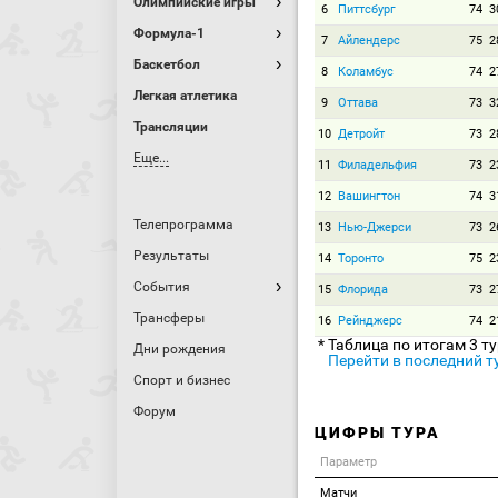
Олимпийские игры
6
Питтсбург
74
3
Формула-1
7
Айлендерс
75
2
Баскетбол
8
Коламбус
74
2
Легкая атлетика
9
Оттава
73
3
Трансляции
10
Детройт
73
2
Еще...
11
Филадельфия
73
2
12
Вашингтон
74
3
Телепрограмма
13
Нью-Джерси
73
2
Результаты
14
Торонто
75
2
События
15
Флорида
73
2
Трансферы
16
Рейнджерс
74
2
* Таблица по итогам 3 т
Дни рождения
Перейти в последний т
Спорт и бизнес
Форум
ЦИФРЫ ТУРА
Параметр
Матчи