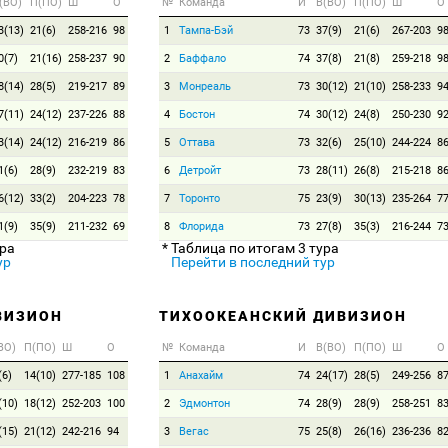
(ВО)
П(ПО)
Ш
О
№
Команда
И
В(ВО)
П(ПО)
Ш
О
3(13)
21(6)
258-216
98
1
Тампа-Бэй
73
37(9)
21(6)
267-203
9
0(7)
21(16)
258-237
90
2
Баффало
74
37(8)
21(8)
259-218
9
8(14)
28(5)
219-217
89
3
Монреаль
73
30(12)
21(10)
258-233
9
7(11)
24(12)
237-226
88
4
Бостон
74
30(12)
24(8)
250-230
9
3(14)
24(12)
216-219
86
5
Оттава
73
32(6)
25(10)
244-224
8
1(6)
28(9)
232-219
83
6
Детройт
73
28(11)
26(8)
215-218
8
6(12)
33(2)
204-223
78
7
Торонто
75
23(9)
30(13)
235-264
7
1(9)
35(9)
211-232
69
8
Флорида
73
27(8)
35(3)
216-244
7
ура
* Таблица по итогам 3 тура
ур
Перейти в последний тур
ВИЗИОН
ТИХООКЕАНСКИЙ ДИВИЗИОН
ВО)
П(ПО)
Ш
О
№
Команда
И
В(ВО)
П(ПО)
Ш
О
(6)
14(10)
277-185
108
1
Анахайм
74
24(17)
28(5)
249-256
8
(10)
18(12)
252-203
100
2
Эдмонтон
74
28(9)
28(9)
258-251
8
(15)
21(12)
242-216
94
3
Вегас
75
25(8)
26(16)
236-236
8