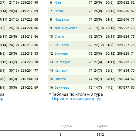
0(7)
21(16)
258-237
90
6
Юта
74
29(9)
30(6)
235-212
82
8(14)
28(5)
219-217
89
7
Вегас
75
25(8)
26(16)
236-236
82
7(11)
24(12)
237-226
88
8
Нэшвилл
74
25(9)
31(9)
220-246
77
2(6)
25(10)
244-224
86
9
Лос-Анджелес
73
19(10)
26(18)
195-222
76
8(11)
26(8)
215-218
86
10
Сиэтл
72
25(7)
29(11)
206-224
75
3(14)
24(12)
216-219
86
11
Сан-Хосе
72
22(12)
31(7)
220-257
75
1(6)
28(9)
232-219
83
12
Виннипег
73
25(6)
30(12)
209-225
74
6(12)
33(2)
204-223
78
13
Сент-Луис
73
27(4)
31(11)
195-232
73
3(9)
30(13)
235-264
77
14
Калгари
74
24(7)
35(8)
191-234
70
7(8)
35(3)
216-244
73
15
Чикаго
74
20(7)
34(13)
192-244
67
1(9)
35(9)
211-232
69
16
Ванкувер
73
14(7)
44(8)
187-277
50
ура
* Таблица по итогам 3 тура
ур
Перейти в последний тур
За день
Турнир
5
1312