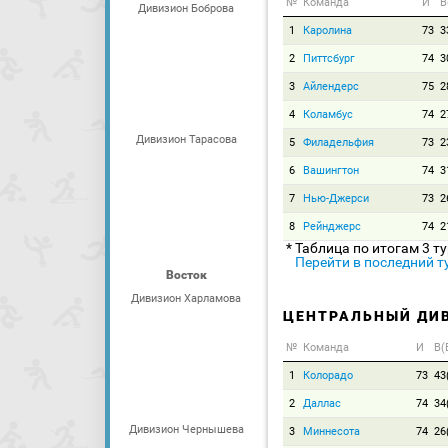
№
Команда
И
В
Дивизион Боброва
1
Каролина
73
3
2
Питтсбург
74
3
3
Айлендерс
75
2
4
Коламбус
74
2
Дивизион Тарасова
5
Филадельфия
73
2
6
Вашингтон
74
3
7
Нью-Джерси
73
2
8
Рейнджерс
74
2
* Таблица по итогам 3 т
Перейти в последний т
Восток
Дивизион Харламова
ЦЕНТРАЛЬНЫЙ ДИ
№
Команда
И
В(
1
Колорадо
73
43
2
Даллас
74
34
Дивизион Чернышева
3
Миннесота
74
26