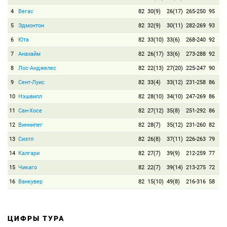
4
Вегас
82
30(9)
26(17)
265-250
95
5
Эдмонтон
82
32(9)
30(11)
282-269
93
6
Юта
82
33(10)
33(6)
268-240
92
7
Анахайм
82
26(17)
33(6)
273-288
92
8
Лос-Анджелес
82
22(13)
27(20)
225-247
90
9
Сент-Луис
82
33(4)
33(12)
231-258
86
10
Нэшвилл
82
28(10)
34(10)
247-269
86
11
Сан-Хосе
82
27(12)
35(8)
251-292
86
12
Виннипег
82
28(7)
35(12)
231-260
82
13
Сиэтл
82
26(8)
37(11)
226-263
79
14
Калгари
82
27(7)
39(9)
212-259
77
15
Чикаго
82
22(7)
39(14)
213-275
72
16
Ванкувер
82
15(10)
49(8)
216-316
58
ЦИФРЫ ТУРА