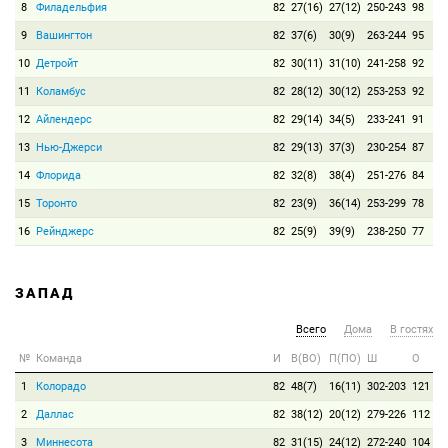
8
Филадельфия
82
27(16)
27(12)
250-243
98
9
Вашингтон
82
37(6)
30(9)
263-244
95
10
Детройт
82
30(11)
31(10)
241-258
92
11
Коламбус
82
28(12)
30(12)
253-253
92
12
Айлендерс
82
29(14)
34(5)
233-241
91
13
Нью-Джерси
82
29(13)
37(3)
230-254
87
14
Флорида
82
32(8)
38(4)
251-276
84
15
Торонто
82
23(9)
36(14)
253-299
78
16
Рейнджерс
82
25(9)
39(9)
238-250
77
ЗАПАД
Всего
Дома
В гостях
№
Команда
И
В(ВО)
П(ПО)
Ш
О
1
Колорадо
82
48(7)
16(11)
302-203
121
2
Даллас
82
38(12)
20(12)
279-226
112
3
Миннесота
82
31(15)
24(12)
272-240
104