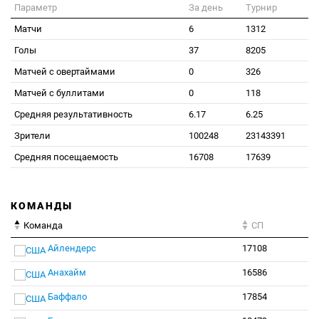
Параметр
За день
Турнир
Матчи
6
1312
Голы
37
8205
Матчей с овертаймами
0
326
Матчей с буллитами
0
118
Средняя результативность
6.17
6.25
Зрители
100248
23143391
Средняя посещаемость
16708
17639
КОМАНДЫ
Команда
СП
Айлендерс
17108
Анахайм
16586
Баффало
17854