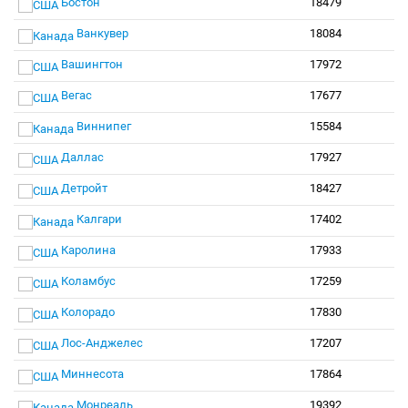
Бостон
18479
Ванкувер
18084
Вашингтон
17972
Вегас
17677
Виннипег
15584
Даллас
17927
Детройт
18427
Калгари
17402
Каролина
17933
Коламбус
17259
Колорадо
17830
Лос-Анджелес
17207
Миннесота
17864
Монреаль
19392