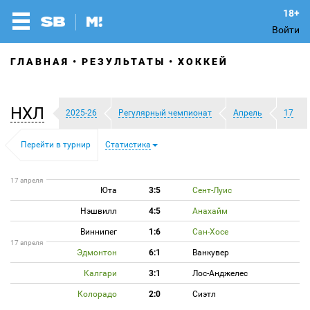
Войти
ГЛАВНАЯ
РЕЗУЛЬТАТЫ
ХОККЕЙ
НХЛ
2025-26
Регулярный чемпионат
Апрель
17
Перейти в турнир
Статистика
17 апреля
Юта
3:5
Сент-Луис
Нэшвилл
4:5
Анахайм
Виннипег
1:6
Сан-Хосе
17 апреля
Эдмонтон
6:1
Ванкувер
Калгари
3:1
Лос-Анджелес
Колорадо
2:0
Сиэтл