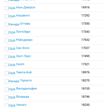
Нью-Джерси
16916
Нэшвилл
17292
Оттава
17350
Питтсбург
17343
Рейнджерс
17932
Сан-Хосе
17027
Сент-Луис
17495
Сиэтл
17321
Тампа-Бэй
18976
Торонто
18270
Филадельфия
18155
Флорида
18746
Чикаго
18230