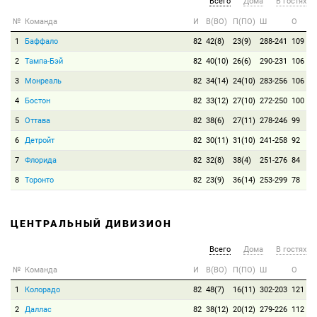
Всего
Дома
В гостях
№
Команда
И
В(ВО)
П(ПО)
Ш
О
1
Баффало
82
42(8)
23(9)
288-241
109
2
Тампа-Бэй
82
40(10)
26(6)
290-231
106
3
Монреаль
82
34(14)
24(10)
283-256
106
4
Бостон
82
33(12)
27(10)
272-250
100
5
Оттава
82
38(6)
27(11)
278-246
99
6
Детройт
82
30(11)
31(10)
241-258
92
7
Флорида
82
32(8)
38(4)
251-276
84
8
Торонто
82
23(9)
36(14)
253-299
78
ЦЕНТРАЛЬНЫЙ ДИВИЗИОН
Всего
Дома
В гостях
№
Команда
И
В(ВО)
П(ПО)
Ш
О
1
Колорадо
82
48(7)
16(11)
302-203
121
2
Даллас
82
38(12)
20(12)
279-226
112