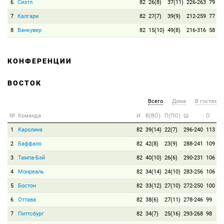
6
Сиэтл
82
26(8)
37(11)
226-263
79
7
Калгари
82
27(7)
39(9)
212-259
77
8
Ванкувер
82
15(10)
49(8)
216-316
58
КОНФЕРЕНЦИИ
ВОСТОК
Всего
Дома
В гостях
№
Команда
И
В(ВО)
П(ПО)
Ш
О
1
Каролина
82
39(14)
22(7)
296-240
113
2
Баффало
82
42(8)
23(9)
288-241
109
3
Тампа-Бэй
82
40(10)
26(6)
290-231
106
4
Монреаль
82
34(14)
24(10)
283-256
106
5
Бостон
82
33(12)
27(10)
272-250
100
6
Оттава
82
38(6)
27(11)
278-246
99
7
Питтсбург
82
34(7)
25(16)
293-268
98