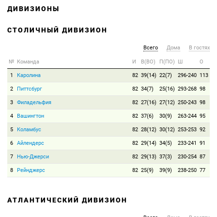
ДИВИЗИОНЫ
СТОЛИЧНЫЙ ДИВИЗИОН
Всего
Дома
В гостях
№
Команда
И
В(ВО)
П(ПО)
Ш
О
1
Каролина
82
39(14)
22(7)
296-240
113
2
Питтсбург
82
34(7)
25(16)
293-268
98
3
Филадельфия
82
27(16)
27(12)
250-243
98
4
Вашингтон
82
37(6)
30(9)
263-244
95
5
Коламбус
82
28(12)
30(12)
253-253
92
6
Айлендерс
82
29(14)
34(5)
233-241
91
7
Нью-Джерси
82
29(13)
37(3)
230-254
87
8
Рейнджерс
82
25(9)
39(9)
238-250
77
АТЛАНТИЧЕСКИЙ ДИВИЗИОН