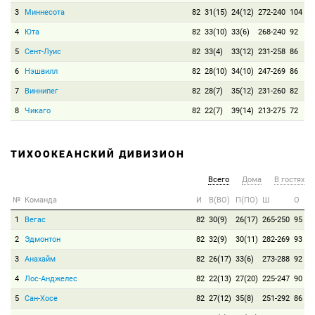
3
Миннесота
82
31(15)
24(12)
272-240
104
4
Юта
82
33(10)
33(6)
268-240
92
5
Сент-Луис
82
33(4)
33(12)
231-258
86
6
Нэшвилл
82
28(10)
34(10)
247-269
86
7
Виннипег
82
28(7)
35(12)
231-260
82
8
Чикаго
82
22(7)
39(14)
213-275
72
ТИХООКЕАНСКИЙ ДИВИЗИОН
Всего
Дома
В гостях
№
Команда
И
В(ВО)
П(ПО)
Ш
О
1
Вегас
82
30(9)
26(17)
265-250
95
2
Эдмонтон
82
32(9)
30(11)
282-269
93
3
Анахайм
82
26(17)
33(6)
273-288
92
4
Лос-Анджелес
82
22(13)
27(20)
225-247
90
5
Сан-Хосе
82
27(12)
35(8)
251-292
86