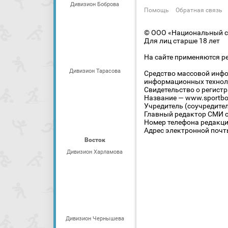
Дивизион Боброва
Помощь
Обратная связь
© ООО «Национальный сп
Для лиц старше 18 лет
На сайте применяются р
Дивизион Тарасова
Средство массовой инфо
информационных технол
Свидетельство о регист
Название — www.sportbo
Учредитель (соучредите
Главный редактор СМИ се
Номер телефона редакции
Адрес электронной почты
Восток
Дивизион Харламова
Дивизион Чернышева