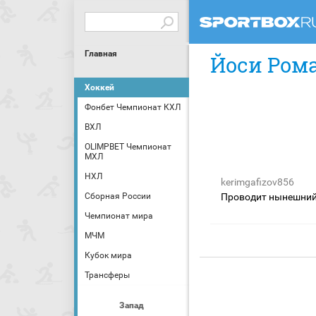
Главная
Йоси Рома
Хоккей
Фонбет Чемпионат КХЛ
ВХЛ
OLIMPBET Чемпионат
МХЛ
НХЛ
kerimgafizov856
Сборная России
Проводит нынешний 
Чемпионат мира
МЧМ
Кубок мира
Трансферы
Запад