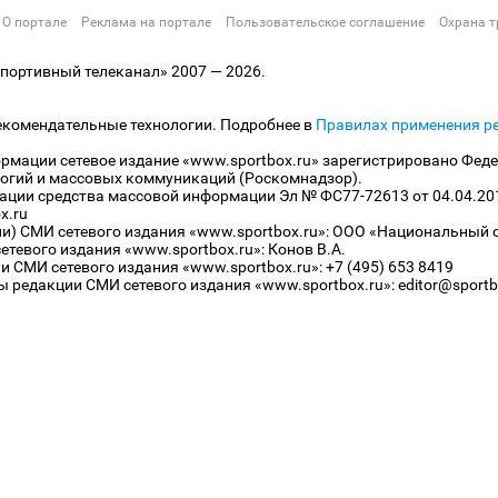
О портале
Реклама на портале
Пользовательское соглашение
Охрана т
ортивный телеканал» 2007 — 2026.
екомендательные технологии. Подробнее в
Правилах применения р
рмации сетевое издание «www.sportbox.ru» зарегистрировано Феде
огий и массовых коммуникаций (Роскомнадзор).
рации средства массовой информации Эл № ФС77-72613 от 04.04.20
x.ru
ли) СМИ сетевого издания «www.sportbox.ru»: ООО «Национальный 
тевого издания «www.sportbox.ru»: Конов В.А.
 СМИ сетевого издания «www.sportbox.ru»: +7 (495) 653 8419
 редакции СМИ сетевого издания «www.sportbox.ru»: editor@sportb