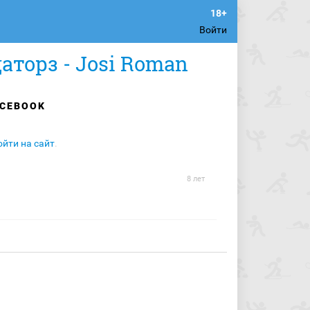
Войти
торз - Josi Roman
CEBOOK
ойти на сайт
.
8 лет