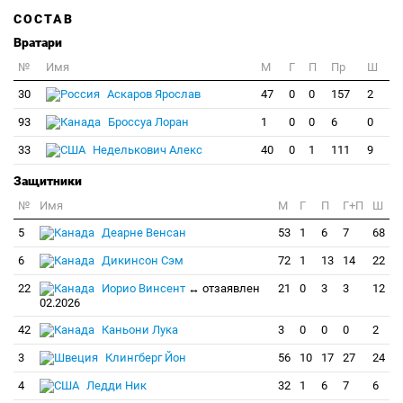
СОСТАВ
Вратари
№
Имя
M
Г
П
Пр
Ш
30
Аскаров Ярослав
47
0
0
157
2
93
Броссуа Лоран
1
0
0
6
0
33
Неделькович Алекс
40
0
1
111
9
Защитники
№
Имя
M
Г
П
Г+П
Ш
5
Деарне Венсан
53
1
6
7
68
6
Дикинсон Сэм
72
1
13
14
22
22
Иорио Винсент
↔ отзаявлен
21
0
3
3
12
02.2026
42
Каньони Лука
3
0
0
0
2
3
Клингберг Йон
56
10
17
27
24
4
Ледди Ник
32
1
6
7
6