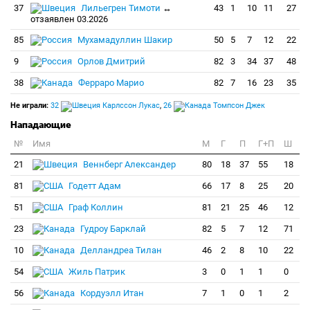
37
Лильегрен Тимоти
↔
43
1
10
11
27
отзаявлен 03.2026
85
Мухамадуллин Шакир
50
5
7
12
22
9
Орлов Дмитрий
82
3
34
37
48
38
Ферраро Марио
82
7
16
23
35
Не играли:
32
Карлссон Лукас
,
26
Томпсон Джек
Нападающие
№
Имя
M
Г
П
Г+П
Ш
21
Веннберг Александер
80
18
37
55
18
81
Годетт Адам
66
17
8
25
20
51
Граф Коллин
81
21
25
46
12
23
Гудроу Барклай
82
5
7
12
71
10
Делландреа Тилан
46
2
8
10
22
54
Жиль Патрик
3
0
1
1
0
56
Кордуэлл Итан
7
1
0
1
2