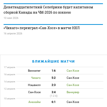
Девятнадцатилетний Селебрини будет капитаном
сборной Канады на ЧМ‑2026 по хоккею
10 мая 2026
«Чикаго» переиграл «Сан‑Хосе» в матче НХЛ
16 апреля 2026
БЛИЖАЙШИЕ МАТЧИ
17 апреля
Виннипег
1:6
Сан-Хосе
16 апреля
Чикаго
5:2
Сан-Хосе
14 апреля
Нэшвилл
2:3
Сан-Хосе
12 апреля
Сан-Хосе
3:4
Ванкувер
(1:2 б)
10 апреля
Анахайм
6:1
Сан-Хосе