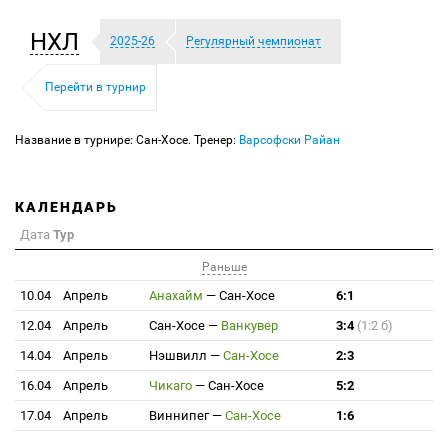
НХЛ
2025-26
Регулярный чемпионат
Перейти в турнир
Название в турнире: Сан-Хосе. Тренер:
Варсофски Райан
КАЛЕНДАРЬ
Дата
Тур
Раньше
10.04
Апрель
Анахайм
—
Сан-Хосе
6:1
12.04
Апрель
Сан-Хосе
—
Ванкувер
3:4
(1:2 б)
14.04
Апрель
Нэшвилл
—
Сан-Хосе
2:3
16.04
Апрель
Чикаго
—
Сан-Хосе
5:2
17.04
Апрель
Виннипег
—
Сан-Хосе
1:6