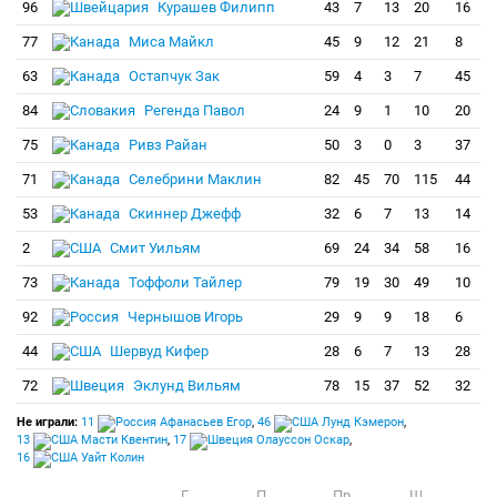
96
Курашев Филипп
43
7
13
20
16
77
Миса Майкл
45
9
12
21
8
63
Остапчук Зак
59
4
3
7
45
84
Регенда Павол
24
9
1
10
20
75
Ривз Райан
50
3
0
3
37
71
Селебрини Маклин
82
45
70
115
44
53
Скиннер Джефф
32
6
7
13
14
2
Смит Уильям
69
24
34
58
16
73
Тоффоли Тайлер
79
19
30
49
10
92
Чернышов Игорь
29
9
9
18
6
44
Шервуд Кифер
28
6
7
13
28
72
Эклунд Вильям
78
15
37
52
32
Не играли:
11
Афанасьев Егор
,
46
Лунд Кэмерон
,
13
Масти Квентин
,
17
Олауссон Оскар
,
16
Уайт Колин
Г
П
Пр
Ш