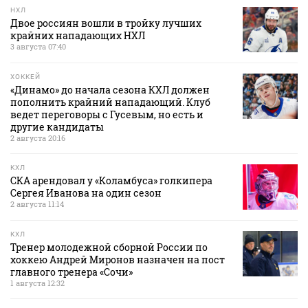
НХЛ
Двое россиян вошли в тройку лучших
крайних нападающих НХЛ
3 августа 07:40
ХОККЕЙ
«Динамо» до начала сезона КХЛ должен
пополнить крайний нападающий. Клуб
ведет переговоры с Гусевым, но есть и
другие кандидаты
2 августа 20:16
КХЛ
СКА арендовал у «Коламбуса» голкипера
Сергея Иванова на один сезон
2 августа 11:14
КХЛ
Тренер молодежной сборной России по
хоккею Андрей Миронов назначен на пост
главного тренера «Сочи»
1 августа 12:32