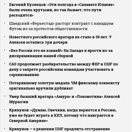
Евгений Кузнецов: «Эти полгода в «Салавате Юлаеве»
были очень крутыми, но так бывает, что пути
расходятся»
Шведский «Ферьестад» расторг контракт с канадцем
Футом из‑за протестов общественности
Известного российского вратаря не стало в 39 лет. У
Алексея остались три дочери
«Без России это не хоккей!» На Западе в ярости из-за
дискриминации нашей сборной
CAS продолжает разбирательство между ФХР и IIHF по
делу о запрете российским командам участвовать в
соревнованиях
Потерявшему золотую медаль ЧМ финскому хоккеисту
оригинально вручили дубликат
Умер бывший вратарь «Амура» и «Локомотива» Алексей
Мурыгин
Крикунов: «Думаю, Овечкин, когда вернется в Россию,
уже не будет играть в КХЛ, потому что наиграется в
Северной Америке»
Крикунов — о решении IIHF продлить отстранение