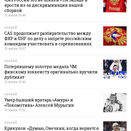
ярости из-за дискриминации нашей
сборной
31 июля 16:46
ХОККЕЙ
CAS продолжает разбирательство между
ФХР и IIHF по делу о запрете российским
командам участвовать в соревнованиях
31 июля 15:57
ХОККЕЙ
Потерявшему золотую медаль ЧМ
финскому хоккеисту оригинально вручили
дубликат
31 июля 15:42
ХОККЕЙ
Умер бывший вратарь «Амура» и
«Локомотива» Алексей Мурыгин
31 июля 15:21
ХОККЕЙ
Крикунов: «Думаю, Овечкин, когда вернется