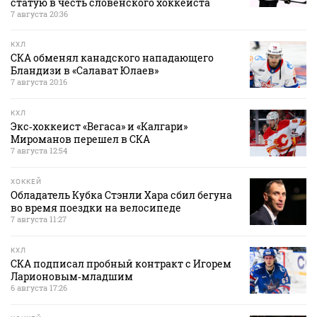
статую в честь словенского хоккеиста
7 августа 20:36
КХЛ
СКА обменял канадского нападающего
Бландизи в «Салават Юлаев»
7 августа 20:16
КХЛ
Экс‑хоккеист «Вегаса» и «Калгари»
Мироманов перешел в СКА
7 августа 12:54
ХОККЕЙ
Обладатель Кубка Стэнли Хара сбил бегуна
во время поездки на велосипеде
7 августа 11:27
КХЛ
СКА подписал пробный контракт с Игорем
Ларионовым‑младшим
6 августа 17:26