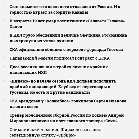
Сын знаменитого хоккеиста отказался от России. И с
гордостью играет за сборную Канады
В возрасте 19 лет умер воспитанник «Салавата Юлаева»
Ханов
В НХЛ грубо обесценили величие Овечкина. Россиянина
вычеркнули из числа лучших
СКА официально объявил о переходе форварда Глотова
Нападающий Мамин подписал контракт с ЦСКА
Двое россиян вошли в тройку лучших крайних
нападающих НХЛ
«Динамо» до начала сезона КХЛ должен пополнить
крайний нападающий. Клуб ведет переговоры с
Гусевым, но есть и другие кандидаты
СКА арендовал у «Коламбуса» голкипера Сергея Иванова
на один сезон
Тренер молодежной сборной России по хоккею Андрей
Миронов назначен на пост главного тренера «Сочи»
Олимпийский чемпион Широков возглавил
селекционную службу «Сибири»