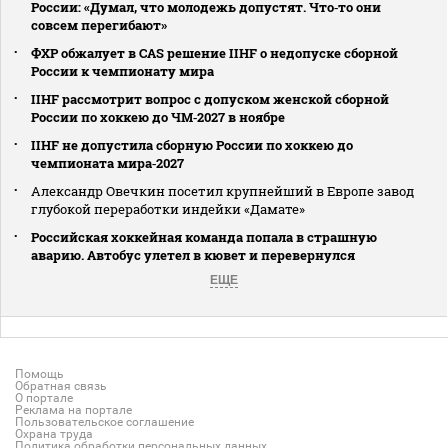
России: «Думал, что молодежь допустят. Что‑то они
совсем перегибают»
ФХР обжалует в CAS решение IIHF о недопуске сборной
России к чемпионату мира
IIHF рассмотрит вопрос с допуском женской сборной
России по хоккею до ЧМ‑2027 в ноябре
IIHF не допустила сборную России по хоккею до
чемпионата мира‑2027
Александр Овечкин посетил крупнейший в Европе завод
глубокой переработки индейки «Дамате»
Российская хоккейная команда попала в страшную
аварию. Автобус улетел в кювет и перевернулся
ЕЩЕ
Помощь
Обратная связь
О портале
Реклама на портале
Пользовательское соглашение
Охрана труда
Политика обработки персональных данных