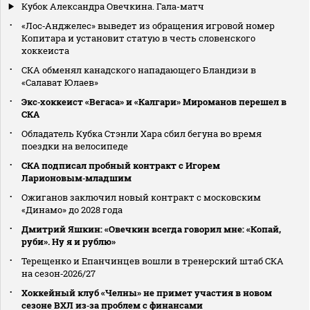
Кубок Александра Овечкина. Гала-матч
«Лос‑Анджелес» выведет из обращения игровой номер
Копитара и установит статую в честь словенского
хоккеиста
СКА обменял канадского нападающего Бландизи в
«Салават Юлаев»
Экс‑хоккеист «Вегаса» и «Калгари» Мироманов перешел в
СКА
Обладатель Кубка Стэнли Хара сбил бегуна во время
поездки на велосипеде
СКА подписал пробный контракт с Игорем
Ларионовым‑младшим
Ожиганов заключил новый контракт с московским
«Динамо» до 2028 года
Дмитрий Яшкин: «Овечкин всегда говорил мне: «Копай,
руби». Ну я и рублю»
Терещенко и Епанчинцев вошли в тренерский штаб СКА
на сезон‑2026/27
Хоккейный клуб «Челны» не примет участия в новом
сезоне ВХЛ из‑за проблем с финансами