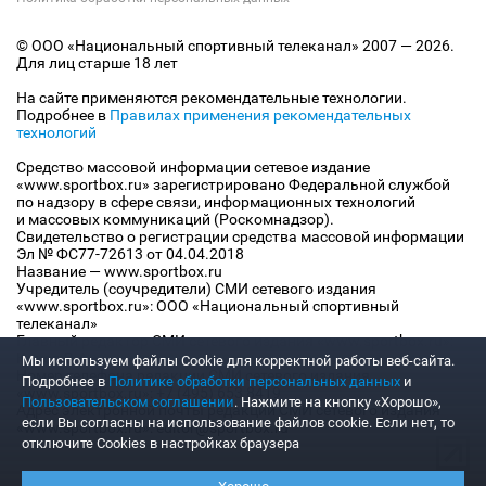
© ООО «Национальный спортивный телеканал» 2007 — 2026.
Для лиц старше 18 лет
На сайте применяются рекомендательные технологии.
Подробнее в
Правилах применения рекомендательных
технологий
Средство массовой информации сетевое издание
«www.sportbox.ru» зарегистрировано Федеральной службой
по надзору в сфере связи, информационных технологий
и массовых коммуникаций (Роскомнадзор).
Свидетельство о регистрации средства массовой информации
Эл № ФС77-72613 от 04.04.2018
Название — www.sportbox.ru
Учредитель (соучредители) СМИ сетевого издания
«www.sportbox.ru»: ООО «Национальный спортивный
телеканал»
Главный редактор СМИ сетевого издания «www.sportbox.ru»:
Конов В.А.
Мы используем файлы Сookie для корректной работы веб-сайта.
Номер телефона редакции СМИ сетевого издания
Подробнее в
Политике обработки персональных данных
и
«www.sportbox.ru»: +7 (495) 653 8419
Пользовательском соглашении
. Нажмите на кнопку «Хорошо»,
Адрес электронной почты редакции СМИ сетевого издания
если Вы согласны на использование файлов cookie. Если нет, то
«www.sportbox.ru»: editor@sportbox.ru
отключите Cookies в настройках браузера