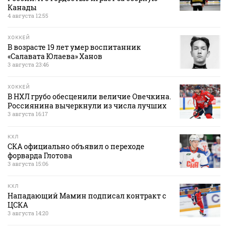
Канады
4 августа 12:55
ХОККЕЙ
В возрасте 19 лет умер воспитанник
«Салавата Юлаева» Ханов
3 августа 23:46
ХОККЕЙ
В НХЛ грубо обесценили величие Овечкина.
Россиянина вычеркнули из числа лучших
3 августа 16:17
КХЛ
СКА официально объявил о переходе
форварда Глотова
3 августа 15:06
КХЛ
Нападающий Мамин подписал контракт с
ЦСКА
3 августа 14:20