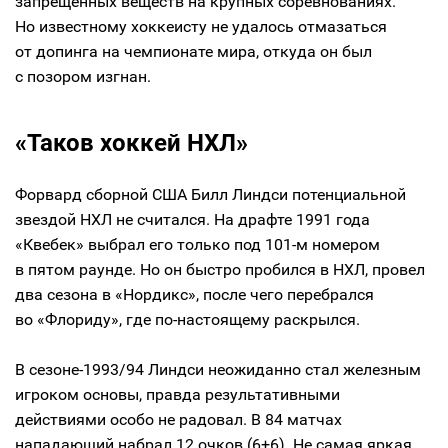
запрещённых веществ на крупных соревнованиях.
Но известному хоккеисту не удалось отмазаться
от допинга на чемпионате мира, откуда он был
с позором изгнан.
«Таков хоккей НХЛ»
Форвард сборной США Билл Линдси потенциальной
звездой НХЛ не считался. На драфте 1991 года
«Квебек» выбрал его только под 101-м номером
в пятом раунде. Но он быстро пробился в НХЛ, провел
два сезона в «Нордикс», после чего перебрался
во «Флориду», где по-настоящему раскрылся.
В сезоне-1993/94 Линдси неожиданно стал железным
игроком основы, правда результативными
действиями особо не радовал. В 84 матчах
нападающий набрал 12 очков (6+6). Не самая яркая