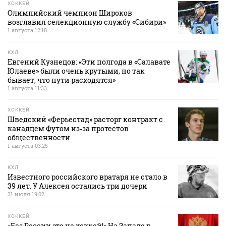
ХОККЕЙ
Олимпийский чемпион Широков
возглавил селекционную службу «Сибири»
1 августа 12:18
КХЛ
Евгений Кузнецов: «Эти полгода в «Салавате
Юлаеве» были очень крутыми, но так
бывает, что пути расходятся»
1 августа 11:33
ХОККЕЙ
Шведский «Ферьестад» расторг контракт с
канадцем Футом из‑за протестов
общественности
1 августа 03:25
КХЛ
Известного российского вратаря не стало в
39 лет. У Алексея остались три дочери
31 июля 19:02
ХОККЕЙ
«Без России это не хоккей!» На Западе в