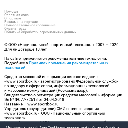
Помощь
Обратная связь
О портале
Реклама на портале
Пользовательское соглашение
Охрана труда
Политика обработки персональных данных
© ООО «Национальный спортивный телеканал» 2007 — 2026.
Для лиц старше 18 лет
На сайте применяются рекомендательные технологии.
Подробнее в
Правилах применения рекомендательных
технологий
Средство массовой информации сетевое издание
«www.sportbox.ru» зарегистрировано Федеральной службой
по надзору в сфере связи, информационных технологий
и массовых коммуникаций (Роскомнадзор).
Свидетельство о регистрации средства массовой информации
Эл № ФС77-72613 от 04.04.2018
Название — www.sportbox.ru
Учредитель (соучредители) СМИ сетевого издания
«www.sportbox.ru»: ООО «Национальный спортивный
телеканал»
Главный редактор СМИ сетевого издания «www.sportbox.ru»:
Конов В.А.
Мы используем файлы Сookie для корректной работы веб-сайта.