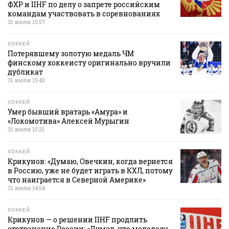
ФХР и IIHF по делу о запрете российским
командам участвовать в соревнованиях
31 июля 15:57
ХОККЕЙ
Потерявшему золотую медаль ЧМ
финскому хоккеисту оригинально вручили
дубликат
31 июля 15:42
ХОККЕЙ
Умер бывший вратарь «Амура» и
«Локомотива» Алексей Мурыгин
31 июля 15:21
ХОККЕЙ
Крикунов: «Думаю, Овечкин, когда вернется
в Россию, уже не будет играть в КХЛ, потому
что наиграется в Северной Америке»
31 июля 14:54
ХОККЕЙ
Крикунов — о решении IIHF продлить
отстранение России: «Думал, что молодежь