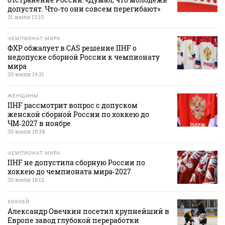
допустят. Что‑то они совсем перегибают»
31 июля 13:10
ЧЕМПИОНАТ МИРА
ФХР обжалует в CAS решение IIHF о
недопуске сборной России к чемпионату
мира
30 июля 19:31
ЖЕНЩИНЫ
IIHF рассмотрит вопрос с допуском
женской сборной России по хоккею до
ЧМ‑2027 в ноябре
30 июля 18:34
ЧЕМПИОНАТ МИРА
IIHF не допустила сборную России по
хоккею до чемпионата мира‑2027
30 июля 18:12
ХОККЕЙ
Александр Овечкин посетил крупнейший в
Европе завод глубокой переработки