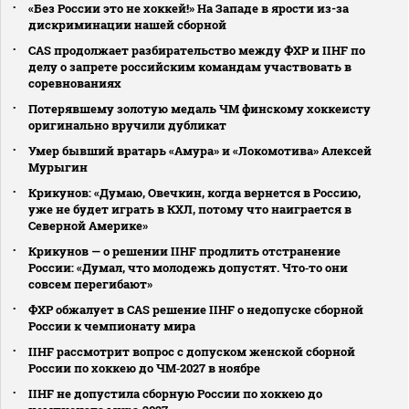
«Без России это не хоккей!» На Западе в ярости из-за
дискриминации нашей сборной
CAS продолжает разбирательство между ФХР и IIHF по
делу о запрете российским командам участвовать в
соревнованиях
Потерявшему золотую медаль ЧМ финскому хоккеисту
оригинально вручили дубликат
Умер бывший вратарь «Амура» и «Локомотива» Алексей
Мурыгин
Крикунов: «Думаю, Овечкин, когда вернется в Россию,
уже не будет играть в КХЛ, потому что наиграется в
Северной Америке»
Крикунов — о решении IIHF продлить отстранение
России: «Думал, что молодежь допустят. Что‑то они
совсем перегибают»
ФХР обжалует в CAS решение IIHF о недопуске сборной
России к чемпионату мира
IIHF рассмотрит вопрос с допуском женской сборной
России по хоккею до ЧМ‑2027 в ноябре
IIHF не допустила сборную России по хоккею до