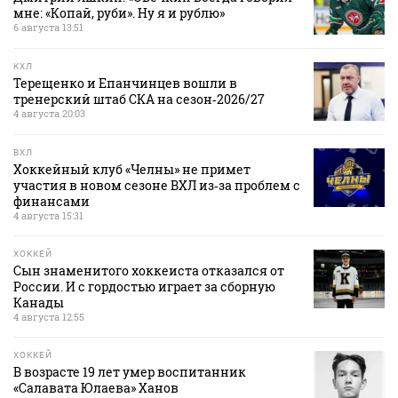
мне: «Копай, руби». Ну я и рублю»
6 августа 13:51
КХЛ
Терещенко и Епанчинцев вошли в
тренерский штаб СКА на сезон‑2026/27
4 августа 20:03
ВХЛ
Хоккейный клуб «Челны» не примет
участия в новом сезоне ВХЛ из‑за проблем с
финансами
4 августа 15:31
ХОККЕЙ
Сын знаменитого хоккеиста отказался от
России. И с гордостью играет за сборную
Канады
4 августа 12:55
ХОККЕЙ
В возрасте 19 лет умер воспитанник
«Салавата Юлаева» Ханов