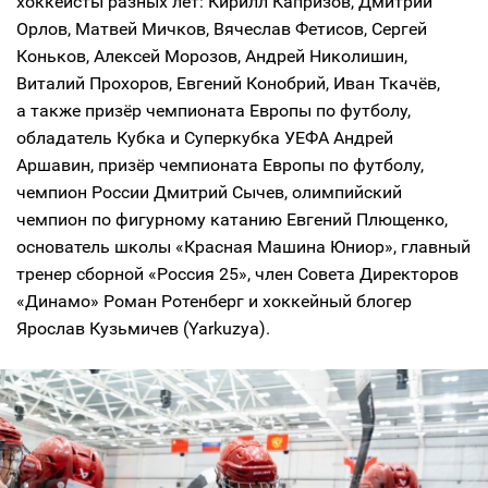
хоккеисты разных лет: Кирилл Капризов, Дмитрий
Орлов, Матвей Мичков, Вячеслав Фетисов, Сергей
Коньков, Алексей Морозов, Андрей Николишин,
Виталий Прохоров, Евгений Конобрий, Иван Ткачёв,
а также призёр чемпионата Европы по футболу,
обладатель Кубка и Суперкубка УЕФА Андрей
Аршавин, призёр чемпионата Европы по футболу,
чемпион России Дмитрий Сычев, олимпийский
чемпион по фигурному катанию Евгений Плющенко,
основатель школы «Красная Машина Юниор», главный
тренер сборной «Россия 25», член Совета Директоров
«Динамо» Роман Ротенберг и хоккейный блогер
Ярослав Кузьмичев (Yarkuzya).