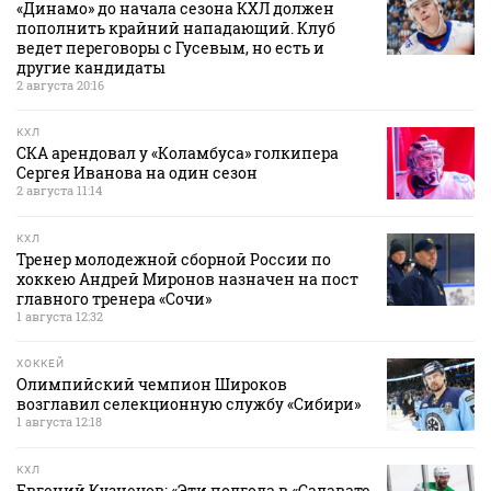
«Динамо» до начала сезона КХЛ должен
пополнить крайний нападающий. Клуб
ведет переговоры с Гусевым, но есть и
другие кандидаты
2 августа 20:16
КХЛ
СКА арендовал у «Коламбуса» голкипера
Сергея Иванова на один сезон
2 августа 11:14
КХЛ
Тренер молодежной сборной России по
хоккею Андрей Миронов назначен на пост
главного тренера «Сочи»
1 августа 12:32
ХОККЕЙ
Олимпийский чемпион Широков
возглавил селекционную службу «Сибири»
1 августа 12:18
КХЛ
Евгений Кузнецов: «Эти полгода в «Салавате