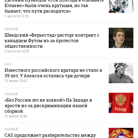
Юлаеве» были очень крутыми, но так
бывает, что пути расходятся»
1 августа 11:33
ХОККЕЙ
Шведский «Ферьестад» расторг контракт с
канадцем Футом из‑за протестов
общественности
1 августа 03:25
КХЛ
Известного российского вратаря не стало в
39 лет. У Алексея остались три дочери
31 июля 19:02
ХОККЕЙ
«Без России это не хоккей!» На Западе в
ярости из-за дискриминации нашей
сборной
31 июля 16:46
ХОККЕЙ
CAS продолжает разбирательство между