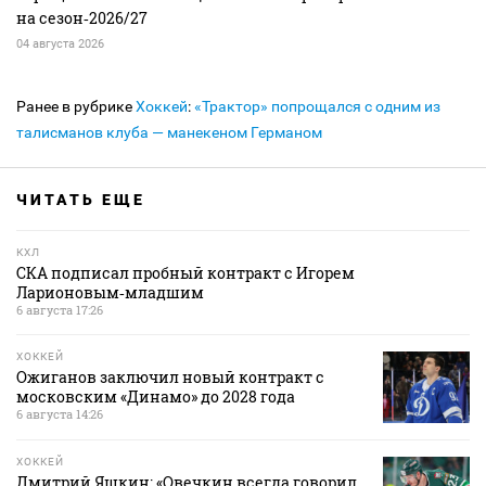
на сезон‑2026/27
04 августа 2026
Ранее в рубрике
Хоккей
:
«Трактор» попрощался с одним из
талисманов клуба — манекеном Германом
ЧИТАТЬ ЕЩЕ
КХЛ
СКА подписал пробный контракт с Игорем
Ларионовым‑младшим
6 августа 17:26
ХОККЕЙ
Ожиганов заключил новый контракт с
московским «Динамо» до 2028 года
6 августа 14:26
ХОККЕЙ
Дмитрий Яшкин: «Овечкин всегда говорил