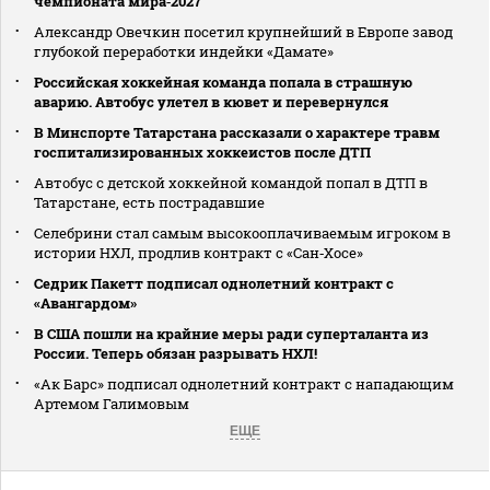
чемпионата мира‑2027
Александр Овечкин посетил крупнейший в Европе завод
глубокой переработки индейки «Дамате»
Российская хоккейная команда попала в страшную
аварию. Автобус улетел в кювет и перевернулся
В Минспорте Татарстана рассказали о характере травм
госпитализированных хоккеистов после ДТП
Автобус с детской хоккейной командой попал в ДТП в
Татарстане, есть пострадавшие
Селебрини стал самым высокооплачиваемым игроком в
истории НХЛ, продлив контракт с «Сан‑Хосе»
Седрик Пакетт подписал однолетний контракт с
«Авангардом»
В США пошли на крайние меры ради суперталанта из
России. Теперь обязан разрывать НХЛ!
«Ак Барс» подписал однолетний контракт с нападающим
Артемом Галимовым
ЕЩЕ