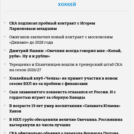
ХОККЕЙ
СКА подписал пробный контракт с Игорем
Ларионовым‑младшим
Ожиганов заключил новый контракт с московским
«Динамо» до 2028 года
Дмитрий Яшкин: «Овечкин всегда говорил мне: «Копай,
руби». Ну я и рублю»
Терещенко и Епанчинцев вошли в тренерский штаб СКА
на сезон‑2026/27
Хоккейный клуб «Челны» не примет участия в новом
сезоне ВХЛ из‑за проблем с финансами
Сын знаменитого хоккеиста отказался от России. И с
гордостью играет за сборную Канады
В возрасте 19 лет умер воспитанник «Салавата Юлаева»
Ханов
В НХЛ грубо обесценили величие Овечкина. Россиянина
вычеркнули из числа лучших
СКА официально объявил о переходе форварда Глотова