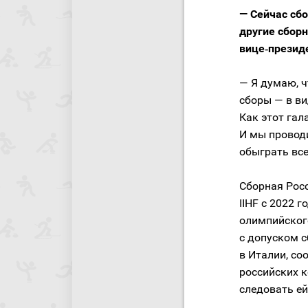
— Сейчас сб
другие сбор
вице‑презид
— Я думаю, ч
сборы — в ви
Как этот гал
И мы проводи
обыграть все
Сборная Росс
IIHF с 2022 
олимпийског
с допуском с
в Италии, со
российских к
следовать ей