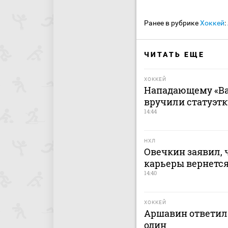
Ранее в рубрике
Хоккей
:
ЧИТАТЬ ЕЩЕ
ХОККЕЙ
Нападающему «Ва
вручили статуэтк
14:44
НХЛ
Овечкин заявил, 
карьеры вернется
14:40
ХОККЕЙ
Аршавин ответил 
один