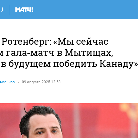
 Ротенберг: «Мы сейчас
м гала‑матч в Мытищах,
 в будущем победить Канаду»
Лысенков
09 августа 2025 12:53