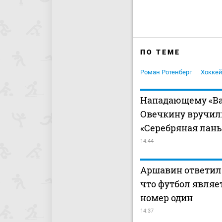
ПО ТЕМЕ
Роман Ротенберг
Хокке
Нападающему «В
Овечкину вручил
«Серебряная лань
14:44
Аршавин ответил
что футбол являе
номер один
14:37