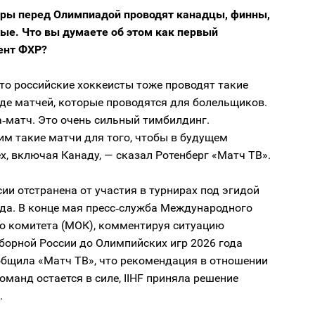
оры перед Олимпиадой проводят канадцы, финны,
ные. Что вы думаете об этом как первый
ент ФХР?
то российские хоккеисты тоже проводят такие
де матчей, которые проводятся для болельщиков.
а‑матч. Это очень сильный тимбилдинг.
м такие матчи для того, чтобы в будущем
х, включая Канаду, — сказал Ротенберг «Матч ТВ».
ии отстранена от участия в турнирах под эгидой
года. В конце мая пресс‑служба Международного
о комитета (МОК), комментируя ситуацию
борной России до Олимпийских игр 2026 года
общила «Матч ТВ», что рекомендация в отношении
оманд остается в силе, IIHF приняла решение
.