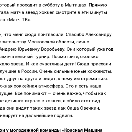
который проходит в субботу в Мытищах. Прямую
ала‑матча звезд хоккея смотрите в эти минуты
ла «Матч ТВ».
, что меня сюда пригласили. Спасибо Александру
авительству Московской области, лично
 Андрею Юрьевичу Воробьеву. Они который уже год
замечательный турнир. Посмотрите, сколько
хало звезд. И как счастливы дети! Сюда приехали
лучшие в России. Очень сильные юные хоккеисты.
ят друг на друга и видят, к чему им стремиться.
ужная хоккейная атмосфера. Это и есть наша
дущее. Все понимают — очень важно, чтобы как
 детишек играло в хоккей, любило этот вид
гда они видят таких звезд как Саша Овечкин,
тивирует на дальнейшие подвиги.
ехи у молодежной команды «Красная Машина