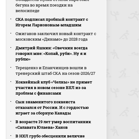
бегуна во время поездки на
велосипеде
СКА подписал пробный контракт с
Игорем Ларионовым‑младшим
Ожиганов заключил новый контракт с
московским «Динамо» до 2028 года
Дмитрий Яшкин: «Овечкин всегда
говорил мне: «Копай, руби». Ну я и
рублю»
Терещенко и Епанчинцев вошли в
тренерский штаб СКА на сезон‑2026/27
Хоккейный клуб «Челны» не примет
участия в новом сезоне ВХЛ из‑за
проблем с финансами
Сын знаменитого хоккеиста
отказался от России. И с гордостью
играет за сборную Канады
В возрасте 19 лет умер воспитанник
«Салавата Юлаева» Ханов
В НХЛ грубо обесценили величие