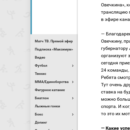
Овечкина», 
трансляцию г
в эфире кана
— Благодарен
Овечкину, пр
Матч ТВ. Прямой эфир
губернатору
Подписка «Максимум»
организуют 
Видео
сегодня прие
Футбол
24 команды, 
Теннис
Ребята смотр
MMA/Единоборства
Тут очень др
Фигурное катание
ставка на бу
Биатлон
можно больше
спорта. И ко
Лыжные гонки
то это их мо
Бокс
Допинг
— Какие усп