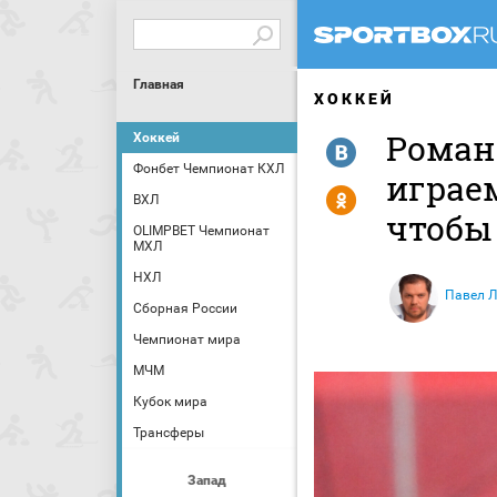
Главная
ХОККЕЙ
Роман
Хоккей
R
Фонбет Чемпионат КХЛ
играе
Y
ВХЛ
чтобы
OLIMPBET Чемпионат
МХЛ
НХЛ
Павел 
Сборная России
Чемпионат мира
МЧМ
Кубок мира
Трансферы
Запад