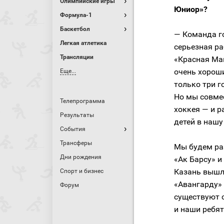
Олимпийские игры
Юниор»?
Формула-1
Баскетбол
— Команда го
Легкая атлетика
серьезная ра
Трансляции
«Красная Ма
очень хорош
Еще...
только три г
Но мы совме
Телепрограмма
хоккея — и р
Результаты
детей в наш
События
Трансферы
Мы будем ра
Дни рождения
«Ак Барсу» и
Казань вышла
Спорт и бизнес
«Авангарду» 
Форум
существуют с
и наши ребя