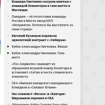
Команда Овечкина сыграла вничью с
командой Ковальчука в гала‑матче в
Мытищах
Панарин — об отсутствии команды
России в Матче звезд НХЛ:
«Неприятно. Хотелось бы выступать за
свою страну»
Евгений Кузнецов подписал
однолетний контракт с «Сибирью»
Кубок Александра Овечкина. Финал
Кубок Александра Овечкина. Гала-
матч
«Лос‑Анджелес» выведет из
обращения игровой номер Копитара и
установит статую в честь словенского
хоккеиста
СКА обменял канадского нападающего
Бландизи в «Салават Юлаев»
Экс‑хоккеист «Вегаса» и «Калгари»
Мироманов перешел в СКА
Обладатель Кубка Стэнли Хара сбил