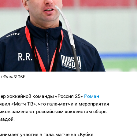
 / Фото: © ФХР
нер хоккейной команды «Россия 25»
Роман
явил «Матч ТВ», что гала‑матчи и мероприятия
иков заменяют российским хоккеистам сборы
иадой.
инимает участие в гала‑матче на «Кубке