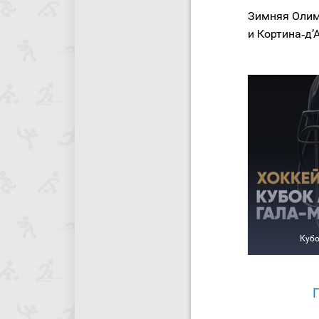
Зимняя Олим
и Кортина‑д’
Кубо