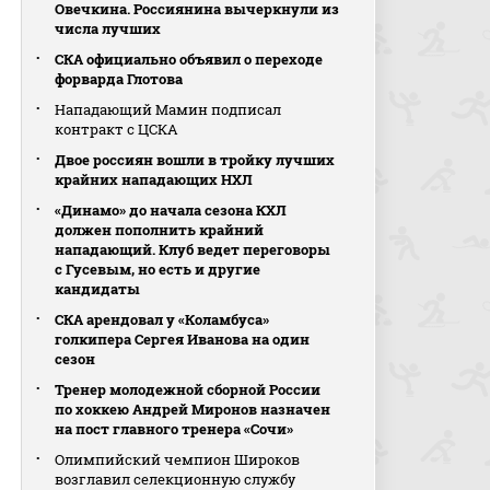
Овечкина. Россиянина вычеркнули из
числа лучших
СКА официально объявил о переходе
форварда Глотова
Нападающий Мамин подписал
контракт с ЦСКА
Двое россиян вошли в тройку лучших
крайних нападающих НХЛ
«Динамо» до начала сезона КХЛ
должен пополнить крайний
нападающий. Клуб ведет переговоры
с Гусевым, но есть и другие
кандидаты
СКА арендовал у «Коламбуса»
голкипера Сергея Иванова на один
сезон
Тренер молодежной сборной России
по хоккею Андрей Миронов назначен
на пост главного тренера «Сочи»
Олимпийский чемпион Широков
возглавил селекционную службу