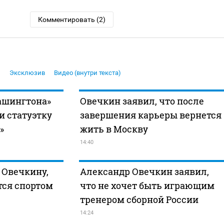
Комментировать (2)
й
Эксклюзив
Видео (внутри текста)
ашингтона»
Овечкин заявил, что после
и статуэтку
завершения карьеры вернется
»
жить в Москву
14:40
 Овечкину,
Александр Овечкин заявил,
тся спортом
что не хочет быть играющим
тренером сборной России
14:24