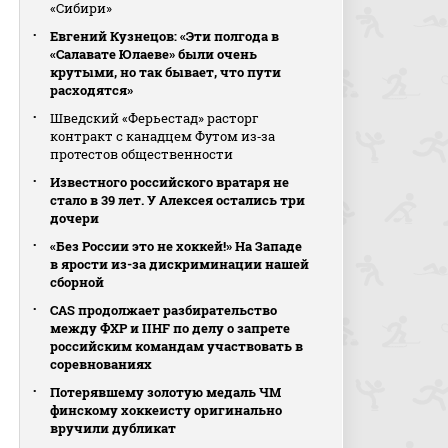
«Сибири»
Евгений Кузнецов: «Эти полгода в
«Салавате Юлаеве» были очень
крутыми, но так бывает, что пути
расходятся»
Шведский «Ферьестад» расторг
контракт с канадцем Футом из‑за
протестов общественности
Известного российского вратаря не
стало в 39 лет. У Алексея остались три
дочери
«Без России это не хоккей!» На Западе
в ярости из-за дискриминации нашей
сборной
CAS продолжает разбирательство
между ФХР и IIHF по делу о запрете
российским командам участвовать в
соревнованиях
Потерявшему золотую медаль ЧМ
финскому хоккеисту оригинально
вручили дубликат