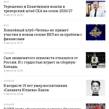
КХЛ
Терещенко и Епанчинцев вошли в
тренерский штаб СКА на сезон‑2026/27
4 августа 20:03
ВХЛ
Хоккейный клуб «Челны» не примет
участия в новом сезоне ВХЛ из‑за проблем с
финансами
4 августа 15:31
ХОККЕЙ
Сын знаменитого хоккеиста отказался от
России. И с гордостью играет за сборную
Канады
4 августа 12:55
ХОККЕЙ
В возрасте 19 лет умер воспитанник
«Салавата Юлаева» Ханов
3 августа 23:46
ХОККЕЙ