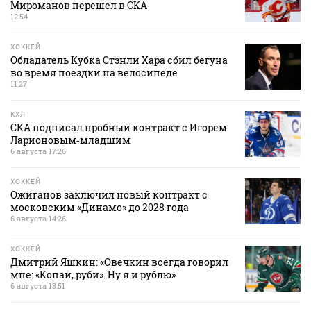
Мироманов перешел в СКА
12:54
ХОККЕЙ
Обладатель Кубка Стэнли Хара сбил бегуна
во время поездки на велосипеде
11:27
КХЛ
СКА подписал пробный контракт с Игорем
Ларионовым‑младшим
6 августа 17:26
ХОККЕЙ
Ожиганов заключил новый контракт с
московским «Динамо» до 2028 года
6 августа 14:26
ХОККЕЙ
Дмитрий Яшкин: «Овечкин всегда говорил
мне: «Копай, руби». Ну я и рублю»
6 августа 13:51