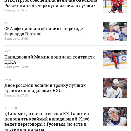
В НХЛ грубо обесценили величие Овечкина.
Россиянина вычеркнули из числа лучших
3 августа 16:17
КХЛ
СКА официально объявил о переходе
форварда Глотова
3 августа 15:06
КХЛ
Нападающий Мамин подписал контракт с
ЦСКА
3 августа 14:20
НХЛ
Двое россиян вошли в тройку лучших
крайних нападающих НХЛ
3 августа 07:40
ХОККЕЙ
«Динамо» до начала сезона КХЛ должен
пополнить крайний нападающий. Клуб
ведет переговоры с Гусевым, но есть и
другие кандидаты