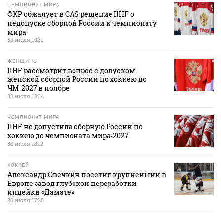
ЧЕМПИОНАТ МИРА
ФХР обжалует в CAS решение IIHF о
недопуске сборной России к чемпионату
мира
30 июля 19:31
ЖЕНЩИНЫ
IIHF рассмотрит вопрос с допуском
женской сборной России по хоккею до
ЧМ‑2027 в ноябре
30 июля 18:34
ЧЕМПИОНАТ МИРА
IIHF не допустила сборную России по
хоккею до чемпионата мира‑2027
30 июля 18:12
ХОККЕЙ
Александр Овечкин посетил крупнейший в
Европе завод глубокой переработки
индейки «Дамате»
30 июля 17:28