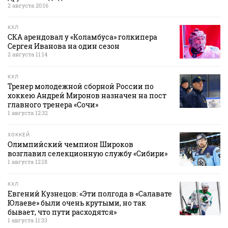
2 августа 20:16
КХЛ
СКА арендовал у «Коламбуса» голкипера
Сергея Иванова на один сезон
2 августа 11:14
КХЛ
Тренер молодежной сборной России по
хоккею Андрей Миронов назначен на пост
главного тренера «Сочи»
1 августа 12:32
ХОККЕЙ
Олимпийский чемпион Широков
возглавил селекционную службу «Сибири»
1 августа 12:18
КХЛ
Евгений Кузнецов: «Эти полгода в «Салавате
Юлаеве» были очень крутыми, но так
бывает, что пути расходятся»
1 августа 11:33