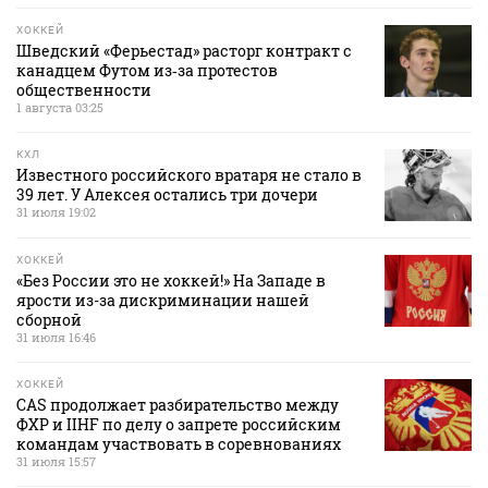
ХОККЕЙ
Шведский «Ферьестад» расторг контракт с
канадцем Футом из‑за протестов
общественности
1 августа 03:25
КХЛ
Известного российского вратаря не стало в
39 лет. У Алексея остались три дочери
31 июля 19:02
ХОККЕЙ
«Без России это не хоккей!» На Западе в
ярости из-за дискриминации нашей
сборной
31 июля 16:46
ХОККЕЙ
CAS продолжает разбирательство между
ФХР и IIHF по делу о запрете российским
командам участвовать в соревнованиях
31 июля 15:57