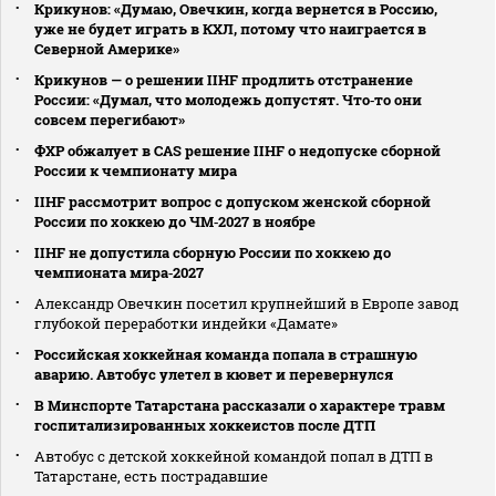
Крикунов: «Думаю, Овечкин, когда вернется в Россию,
уже не будет играть в КХЛ, потому что наиграется в
Северной Америке»
Крикунов — о решении IIHF продлить отстранение
России: «Думал, что молодежь допустят. Что‑то они
совсем перегибают»
ФХР обжалует в CAS решение IIHF о недопуске сборной
России к чемпионату мира
IIHF рассмотрит вопрос с допуском женской сборной
России по хоккею до ЧМ‑2027 в ноябре
IIHF не допустила сборную России по хоккею до
чемпионата мира‑2027
Александр Овечкин посетил крупнейший в Европе завод
глубокой переработки индейки «Дамате»
Российская хоккейная команда попала в страшную
аварию. Автобус улетел в кювет и перевернулся
В Минспорте Татарстана рассказали о характере травм
госпитализированных хоккеистов после ДТП
Автобус с детской хоккейной командой попал в ДТП в
Татарстане, есть пострадавшие