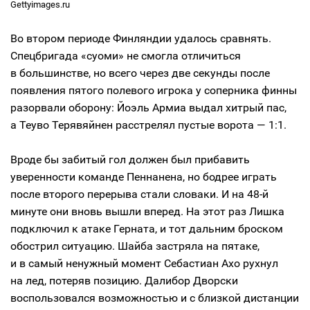
Gettyimages.ru
Во втором периоде Финляндии удалось сравнять.
Спецбригада «суоми» не смогла отличиться
в большинстве, но всего через две секунды после
появления пятого полевого игрока у соперника финны
разорвали оборону: Йоэль Армиа выдал хитрый пас,
а Теуво Терявяйнен расстрелял пустые ворота — 1:1.
Вроде бы забитый гол должен был прибавить
уверенности команде Пеннанена, но бодрее играть
после второго перерыва стали словаки. И на 48-й
минуте они вновь вышли вперед. На этот раз Лишка
подключил к атаке Герната, и тот дальним броском
обострил ситуацию. Шайба застряла на пятаке,
и в самый ненужный момент Себастиан Ахо рухнул
на лед, потеряв позицию. Далибор Дворски
воспользовался возможностью и с близкой дистанции