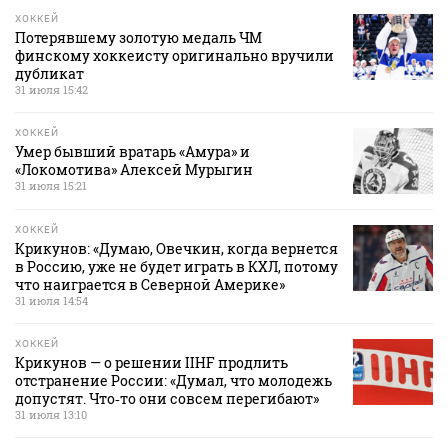
ХОККЕЙ
Потерявшему золотую медаль ЧМ
финскому хоккеисту оригинально вручили
дубликат
31 июля 15:42
ХОККЕЙ
Умер бывший вратарь «Амура» и
«Локомотива» Алексей Мурыгин
31 июля 15:21
ХОККЕЙ
Крикунов: «Думаю, Овечкин, когда вернется
в Россию, уже не будет играть в КХЛ, потому
что наиграется в Северной Америке»
31 июля 14:54
ХОККЕЙ
Крикунов — о решении IIHF продлить
отстранение России: «Думал, что молодежь
допустят. Что‑то они совсем перегибают»
31 июля 13:10