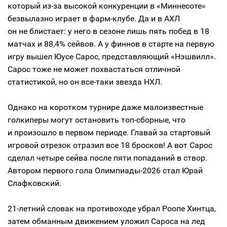
который из-за высокой конкуренции в «Миннесоте»
безвылазно играет в фарм-клубе. Да и в АХЛ
он не блистает: у него в сезоне лишь пять побед в 18
матчах и 88,4% сейвов. А у финнов в старте на первую
игру вышел Юусе Сарос, представляющий «Нэшвилл».
Сарос тоже не может похвастаться отличной
статистикой, но он все-таки звезда НХЛ.
Однако на коротком турнире даже малоизвестные
голкиперы могут остановить топ-сборные, что
и произошло в первом периоде. Главай за стартовый
игровой отрезок отразил все 18 бросков! А вот Сарос
сделал четыре сейва после пяти попаданий в створ.
Автором первого гола Олимпиады-2026 стал Юрай
Слафковский.
21-летний словак на противоходе убрал Роопе Хинтца,
затем обманным движением уложил Сароса на лед