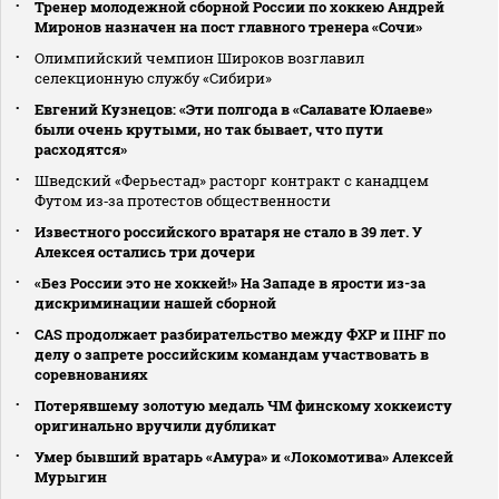
Тренер молодежной сборной России по хоккею Андрей
Миронов назначен на пост главного тренера «Сочи»
Олимпийский чемпион Широков возглавил
селекционную службу «Сибири»
Евгений Кузнецов: «Эти полгода в «Салавате Юлаеве»
были очень крутыми, но так бывает, что пути
расходятся»
Шведский «Ферьестад» расторг контракт с канадцем
Футом из‑за протестов общественности
Известного российского вратаря не стало в 39 лет. У
Алексея остались три дочери
«Без России это не хоккей!» На Западе в ярости из-за
дискриминации нашей сборной
CAS продолжает разбирательство между ФХР и IIHF по
делу о запрете российским командам участвовать в
соревнованиях
Потерявшему золотую медаль ЧМ финскому хоккеисту
оригинально вручили дубликат
Умер бывший вратарь «Амура» и «Локомотива» Алексей
Мурыгин