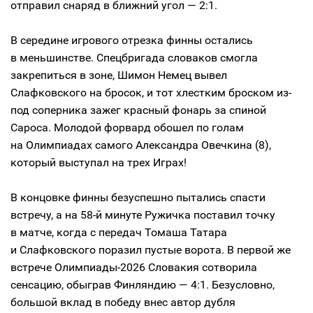
отправил снаряд в ближний угол — 2:1.
В середине игрового отрезка финны остались
в меньшинстве. Спецбригада словаков смогла
закрепиться в зоне, Шимон Немец вывел
Слафковского на бросок, и тот хлестким броском из-
под соперника зажег красный фонарь за спиной
Сароса. Молодой форвард обошел по голам
на Олимпиадах самого Александра Овечкина (8),
который выступал на трех Играх!
В концовке финны безуспешно пытались спасти
встречу, а на 58-й минуте Ружичка поставил точку
в матче, когда с передач Томаша Татара
и Слафковского поразил пустые ворота. В первой же
встрече Олимпиады-2026 Словакия сотворила
сенсацию, обыграв Финляндию — 4:1. Безусловно,
большой вклад в победу внес автор дубля