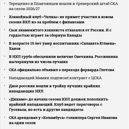
Терещенко и Епанчинцев вошли в тренерский штаб СКА
на сезон‑2026/27
Хоккейный клуб «Челны» не примет участия в новом
сезоне ВХЛ из‑за проблем с финансами
Сын знаменитого хоккеиста отказался от России. И с
гордостью играет за сборную Канады
В возрасте 19 лет умер воспитанник «Салавата Юлаева»
Ханов
В НХЛ грубо обесценили величие Овечкина. Россиянина
вычеркнули из числа лучших
СКА официально объявил о переходе форварда Глотова
Нападающий Мамин подписал контракт с ЦСКА
Двое россиян вошли в тройку лучших крайних
нападающих НХЛ
«Динамо» до начала сезона КХЛ должен пополнить
крайний нападающий. Клуб ведет переговоры с
Гусевым, но есть и другие кандидаты
СКА арендовал у «Коламбуса» голкипера Сергея Иванова
на один сезон