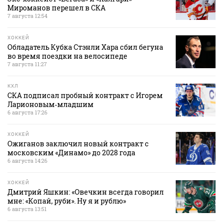
Мироманов перешел в СКА
7 августа 12:54
ХОККЕЙ
Обладатель Кубка Стэнли Хара сбил бегуна
во время поездки на велосипеде
7 августа 11:27
КХЛ
СКА подписал пробный контракт с Игорем
Ларионовым‑младшим
6 августа 17:26
ХОККЕЙ
Ожиганов заключил новый контракт с
московским «Динамо» до 2028 года
6 августа 14:26
ХОККЕЙ
Дмитрий Яшкин: «Овечкин всегда говорил
мне: «Копай, руби». Ну я и рублю»
6 августа 13:51