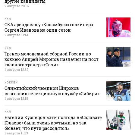
другие кандидаты
2 августа 20:16
КХЛ
СКА арендовал у «Коламбуса» голкипера
Сергея Иванова на один сезон
2 августа 11:14
КХЛ
Тренер молодежной сборной России по
хоккею Андрей Миронов назначен на пост
главного тренера «Сочи»
1 августа 12:32
ХОККЕЙ
Олимпийский чемпион Широков
возглавил селекционную службу «Сибири»
1 августа 12:18
КХЛ
Евгений Кузнецов: «Эти полгода в «Салавате
Юлаеве» были очень крутыми, но так
бывает, что пути расходятся»
1 августа 11:33