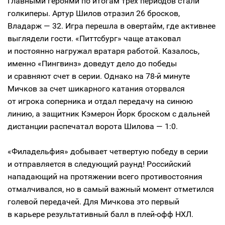
Главными героями по итогам трех периодов стали
голкиперы. Артур Шилов отразил 26 бросков,
Владарж — 32. Игра перешла в овертайм, где активнее
выглядели гости. «Питтсбург» чаще атаковал
и постоянно нагружал вратаря работой. Казалось,
именно «Пингвинз» доведут дело до победы
и сравняют счет в серии. Однако на 78-й минуте
Мичков за счет шикарного катания оторвался
от игрока соперника и отдал передачу на синюю
линию, а защитник Кэмерон Йорк броском с дальней
дистанции распечатал ворота Шилова — 1:0.
«Филадельфия» добывает четвертую победу в серии
и отправляется в следующий раунд! Российский
нападающий на протяжении всего противостояния
отмалчивался, но в самый важный момент отметился
голевой передачей. Для Мичкова это первый
в карьере результативный балл в плей-офф НХЛ.