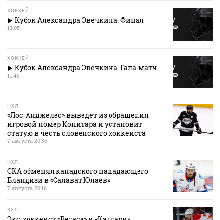
ХОККЕЙ
Кубок Александра Овечкина. Финал
13:05
ХОККЕЙ
Кубок Александра Овечкина. Гала-матч
11:45
НХЛ
«Лос‑Анджелес» выведет из обращения
игровой номер Копитара и установит
статую в честь словенского хоккеиста
7 августа 20:36
КХЛ
СКА обменял канадского нападающего
Бландизи в «Салават Юлаев»
7 августа 20:16
КХЛ
Экс‑хоккеист «Вегаса» и «Калгари»