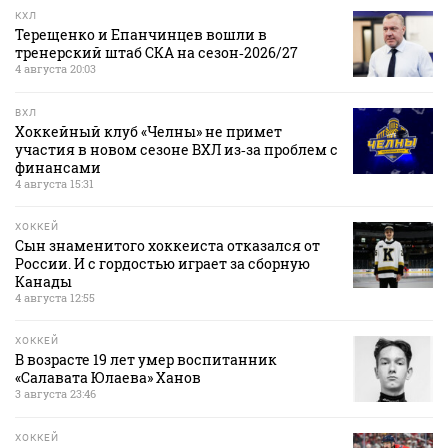
КХЛ
Терещенко и Епанчинцев вошли в
тренерский штаб СКА на сезон‑2026/27
4 августа 20:03
ВХЛ
Хоккейный клуб «Челны» не примет
участия в новом сезоне ВХЛ из‑за проблем с
финансами
4 августа 15:31
ХОККЕЙ
Сын знаменитого хоккеиста отказался от
России. И с гордостью играет за сборную
Канады
4 августа 12:55
ХОККЕЙ
В возрасте 19 лет умер воспитанник
«Салавата Юлаева» Ханов
3 августа 23:46
ХОККЕЙ