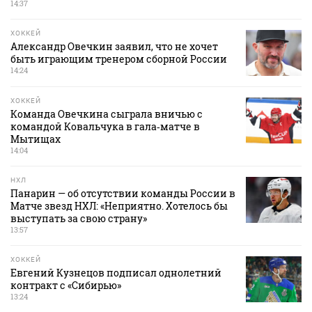
14:37
ХОККЕЙ
Александр Овечкин заявил, что не хочет
быть играющим тренером сборной России
14:24
ХОККЕЙ
Команда Овечкина сыграла вничью с
командой Ковальчука в гала‑матче в
Мытищах
14:04
НХЛ
Панарин — об отсутствии команды России в
Матче звезд НХЛ: «Неприятно. Хотелось бы
выступать за свою страну»
13:57
ХОККЕЙ
Евгений Кузнецов подписал однолетний
контракт с «Сибирью»
13:24