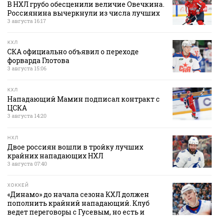
В НХЛ грубо обесценили величие Овечкина.
Россиянина вычеркнули из числа лучших
3 августа 16:17
КХЛ
СКА официально объявил о переходе
форварда Глотова
3 августа 15:06
КХЛ
Нападающий Мамин подписал контракт с
ЦСКА
3 августа 14:20
НХЛ
Двое россиян вошли в тройку лучших
крайних нападающих НХЛ
3 августа 07:40
ХОККЕЙ
«Динамо» до начала сезона КХЛ должен
пополнить крайний нападающий. Клуб
ведет переговоры с Гусевым, но есть и