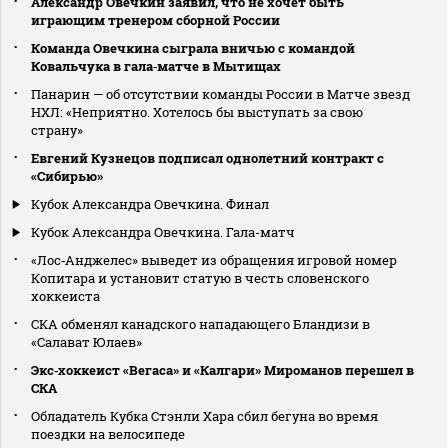
Александр Овечкин заявил, что не хочет быть
играющим тренером сборной России
Команда Овечкина сыграла вничью с командой
Ковальчука в гала‑матче в Мытищах
Панарин — об отсутствии команды России в Матче звезд
НХЛ: «Неприятно. Хотелось бы выступать за свою
страну»
Евгений Кузнецов подписал однолетний контракт с
«Сибирью»
Кубок Александра Овечкина. Финал
Кубок Александра Овечкина. Гала-матч
«Лос‑Анджелес» выведет из обращения игровой номер
Копитара и установит статую в честь словенского
хоккеиста
СКА обменял канадского нападающего Бландизи в
«Салават Юлаев»
Экс‑хоккеист «Вегаса» и «Калгари» Мироманов перешел в
СКА
Обладатель Кубка Стэнли Хара сбил бегуна во время
поездки на велосипеде