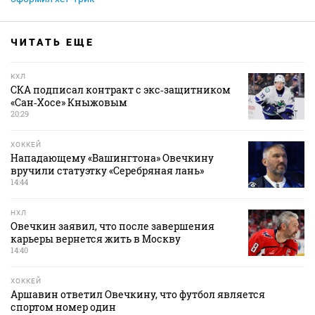
ЧИТАТЬ ЕЩЕ
КХЛ
СКА подписал контракт с экс‑защитником
«Сан‑Хосе» Кныжовым
20:29
ХОККЕЙ
Нападающему «Вашингтона» Овечкину
вручили статуэтку «Серебряная лань»
14:44
НХЛ
Овечкин заявил, что после завершения
карьеры вернется жить в Москву
14:40
ХОККЕЙ
Аршавин ответил Овечкину, что футбол является
спортом номер один