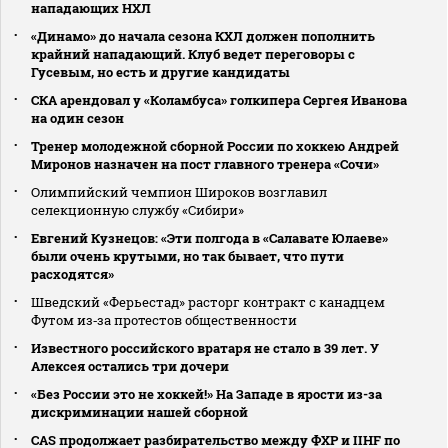
нападающих НХЛ
«Динамо» до начала сезона КХЛ должен пополнить
крайний нападающий. Клуб ведет переговоры с
Гусевым, но есть и другие кандидаты
СКА арендовал у «Коламбуса» голкипера Сергея Иванова
на один сезон
Тренер молодежной сборной России по хоккею Андрей
Миронов назначен на пост главного тренера «Сочи»
Олимпийский чемпион Широков возглавил
селекционную службу «Сибири»
Евгений Кузнецов: «Эти полгода в «Салавате Юлаеве»
были очень крутыми, но так бывает, что пути
расходятся»
Шведский «Ферьестад» расторг контракт с канадцем
Футом из‑за протестов общественности
Известного российского вратаря не стало в 39 лет. У
Алексея остались три дочери
«Без России это не хоккей!» На Западе в ярости из-за
дискриминации нашей сборной
CAS продолжает разбирательство между ФХР и IIHF по