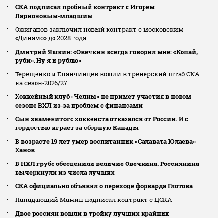
СКА подписал пробный контракт с Игорем
Ларионовым‑младшим
Ожиганов заключил новый контракт с московским
«Динамо» до 2028 года
Дмитрий Яшкин: «Овечкин всегда говорил мне: «Копай,
руби». Ну я и рублю»
Терещенко и Епанчинцев вошли в тренерский штаб СКА
на сезон‑2026/27
Хоккейный клуб «Челны» не примет участия в новом
сезоне ВХЛ из‑за проблем с финансами
Сын знаменитого хоккеиста отказался от России. И с
гордостью играет за сборную Канады
В возрасте 19 лет умер воспитанник «Салавата Юлаева»
Ханов
В НХЛ грубо обесценили величие Овечкина. Россиянина
вычеркнули из числа лучших
СКА официально объявил о переходе форварда Глотова
Нападающий Мамин подписал контракт с ЦСКА
Двое россиян вошли в тройку лучших крайних