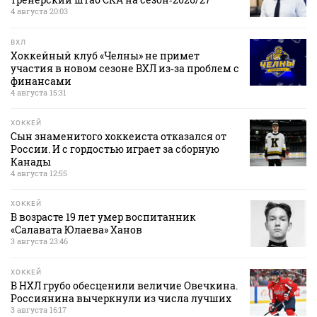
4 августа 20:03
ВХЛ
Хоккейный клуб «Челны» не примет
участия в новом сезоне ВХЛ из‑за проблем с
финансами
4 августа 15:31
ХОККЕЙ
Сын знаменитого хоккеиста отказался от
России. И с гордостью играет за сборную
Канады
4 августа 12:55
ХОККЕЙ
В возрасте 19 лет умер воспитанник
«Салавата Юлаева» Ханов
3 августа 23:46
ХОККЕЙ
В НХЛ грубо обесценили величие Овечкина.
Россиянина вычеркнули из числа лучших
3 августа 16:17