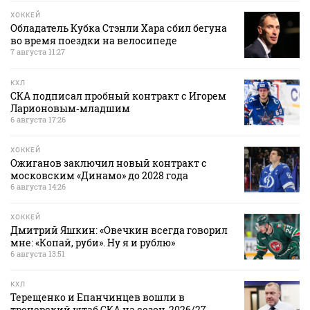
ХОККЕЙ
Обладатель Кубка Стэнли Хара сбил бегуна
во время поездки на велосипеде
7 августа 11:27
КХЛ
СКА подписал пробный контракт с Игорем
Ларионовым‑младшим
6 августа 17:26
ХОККЕЙ
Ожиганов заключил новый контракт с
московским «Динамо» до 2028 года
6 августа 14:26
ХОККЕЙ
Дмитрий Яшкин: «Овечкин всегда говорил
мне: «Копай, руби». Ну я и рублю»
6 августа 13:51
КХЛ
Терещенко и Епанчинцев вошли в
тренерский штаб СКА на сезон‑2026/27