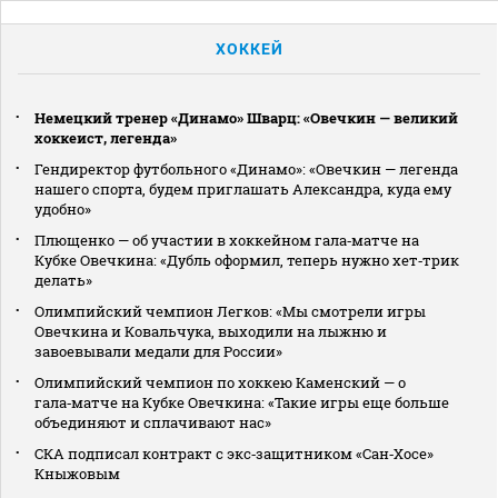
ХОККЕЙ
Немецкий тренер «Динамо» Шварц: «Овечкин — великий
хоккеист, легенда»
Гендиректор футбольного «Динамо»: «Овечкин — легенда
нашего спорта, будем приглашать Александра, куда ему
удобно»
Плющенко — об участии в хоккейном гала‑матче на
Кубке Овечкина: «Дубль оформил, теперь нужно хет‑трик
делать»
Олимпийский чемпион Легков: «Мы смотрели игры
Овечкина и Ковальчука, выходили на лыжню и
завоевывали медали для России»
Олимпийский чемпион по хоккею Каменский — о
гала‑матче на Кубке Овечкина: «Такие игры еще больше
объединяют и сплачивают нас»
СКА подписал контракт с экс‑защитником «Сан‑Хосе»
Кныжовым