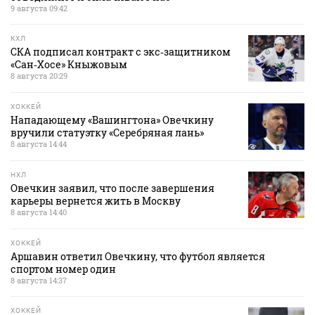
9 августа 09:42
КХЛ
СКА подписал контракт с экс‑защитником
«Сан‑Хосе» Кныжовым
8 августа 20:29
ХОККЕЙ
Нападающему «Вашингтона» Овечкину
вручили статуэтку «Серебряная лань»
8 августа 14:44
НХЛ
Овечкин заявил, что после завершения
карьеры вернется жить в Москву
8 августа 14:40
ХОККЕЙ
Аршавин ответил Овечкину, что футбол является
спортом номер один
8 августа 14:37
ХОККЕЙ