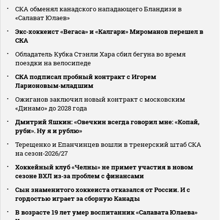
СКА обменял канадского нападающего Бландизи в
«Салават Юлаев»
Экс‑хоккеист «Вегаса» и «Калгари» Мироманов перешел в
СКА
Обладатель Кубка Стэнли Хара сбил бегуна во время
поездки на велосипеде
СКА подписал пробный контракт с Игорем
Ларионовым‑младшим
Ожиганов заключил новый контракт с московским
«Динамо» до 2028 года
Дмитрий Яшкин: «Овечкин всегда говорил мне: «Копай,
руби». Ну я и рублю»
Терещенко и Епанчинцев вошли в тренерский штаб СКА
на сезон‑2026/27
Хоккейный клуб «Челны» не примет участия в новом
сезоне ВХЛ из‑за проблем с финансами
Сын знаменитого хоккеиста отказался от России. И с
гордостью играет за сборную Канады
В возрасте 19 лет умер воспитанник «Салавата Юлаева»