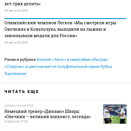
хет‑трик делать»
09 августа 2026
Олимпийский чемпион Легков: «Мы смотрели игры
Овечкина и Ковальчука, выходили на лыжню и
завоевывали медали для России»
09 августа 2026
Ранее в рубрике
Хоккей
:
«Авто» в овертайме обыграл
«Спартак» в шестом матче полуфинальной серии Кубка
Харламова
ЧИТАТЬ ЕЩЕ
АЛЬФА-БАНК РПЛ
Немецкий тренер «Динамо» Шварц:
«Овечкин — великий хоккеист, легенда»
9 августа 17:25