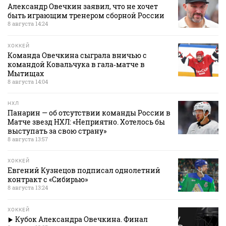
Александр Овечкин заявил, что не хочет
быть играющим тренером сборной России
8 августа 14:24
ХОККЕЙ
Команда Овечкина сыграла вничью с
командой Ковальчука в гала‑матче в
Мытищах
8 августа 14:04
НХЛ
Панарин — об отсутствии команды России в
Матче звезд НХЛ: «Неприятно. Хотелось бы
выступать за свою страну»
8 августа 13:57
ХОККЕЙ
Евгений Кузнецов подписал однолетний
контракт с «Сибирью»
8 августа 13:24
ХОККЕЙ
Кубок Александра Овечкина. Финал