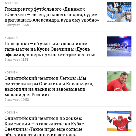
ФУТБОЛ
Гендиректор футбольного «Динамо»:
«Овечкин — легенда нашего спорта, будем
приглашать Александра, куда ему удобно»
9 августа 16:58
ХОККЕЙ
Плющенко — об участии в хоккейном
гала‑матче на Кубке Овечкина: «Дубль
оформил, теперь нужно хет‑трик делать»
9 августа 11:51
ХОККЕЙ
Олимпийский чемпион Легков: «Мы
смотрели игры Овечкина и Ковальчука,
выходили на лыжню и завоевывали
медали для России»
9 августа 10:52
ХОККЕЙ
Олимпийский чемпион по хоккею
Каменский — о гала‑матче на Кубке
Овечкина: «Такие игры еще больше
объединяют и сплачивают нас»