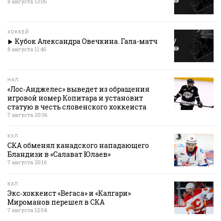
8 августа 13:05
ХОККЕЙ
Кубок Александра Овечкина. Гала-матч
8 августа 11:45
НХЛ
«Лос‑Анджелес» выведет из обращения
игровой номер Копитара и установит
статую в честь словенского хоккеиста
7 августа 20:36
КХЛ
СКА обменял канадского нападающего
Бландизи в «Салават Юлаев»
7 августа 20:16
КХЛ
Экс‑хоккеист «Вегаса» и «Калгари»
Мироманов перешел в СКА
7 августа 12:54