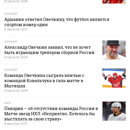
8 августа 14:40
ХОККЕЙ
Аршавин ответил Овечкину, что футбол является
спортом номер один
8 августа 14:37
ХОККЕЙ
Александр Овечкин заявил, что не хочет
быть играющим тренером сборной России
8 августа 14:24
ХОККЕЙ
Команда Овечкина сыграла вничью с
командой Ковальчука в гала‑матче в
Мытищах
8 августа 14:04
НХЛ
Панарин — об отсутствии команды России в
Матче звезд НХЛ: «Неприятно. Хотелось бы
выступать за свою страну»
8 августа 13:57