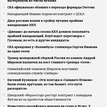
вычеркнули из числа лучших
СКА официально объявил о переходе форварда Глотова
Нападающий Мамин подписал контракт с ЦСКА
Двое россиян вошли в тройку лучших крайних
нападающих НХЛ
«Динамо» до начала сезона КХЛ должен пополнить
крайний нападающий. Клуб ведет переговоры с
Гусевым, но есть и другие кандидаты
СКА арендовал у «Коламбуса» голкипера Сергея Иванова
на один сезон
Тренер молодежной сборной России по хоккею Андрей
Миронов назначен на пост главного тренера «Сочи»
Олимпийский чемпион Широков возглавил
селекционную службу «Сибири»
Евгений Кузнецов: «Эти полгода в «Салавате Юлаеве»
были очень крутыми, но так бывает, что пути
расходятся»
Шведский «Ферьестад» расторг контракт с канадцем
Футом из‑за протестов общественности
Известного российского вратаря не стало в 39 лет. У