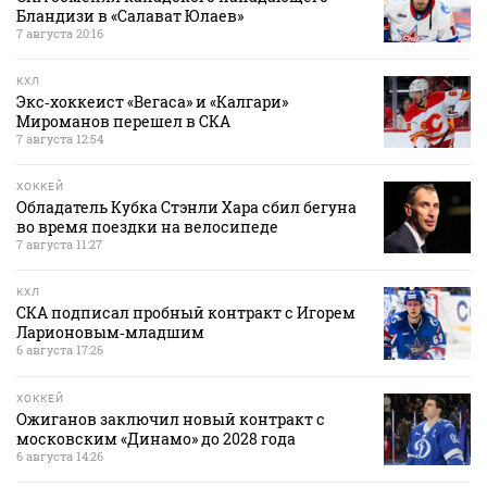
Бландизи в «Салават Юлаев»
7 августа 20:16
КХЛ
Экс‑хоккеист «Вегаса» и «Калгари»
Мироманов перешел в СКА
7 августа 12:54
ХОККЕЙ
Обладатель Кубка Стэнли Хара сбил бегуна
во время поездки на велосипеде
7 августа 11:27
КХЛ
СКА подписал пробный контракт с Игорем
Ларионовым‑младшим
6 августа 17:26
ХОККЕЙ
Ожиганов заключил новый контракт с
московским «Динамо» до 2028 года
6 августа 14:26