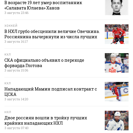
В возрасте 19 лет умер воспитанник
«Салавата Юлаева» Ханов
3 августа 23:46
ХОККЕЙ
В НХЛ грубо обесценили величие Овечкина.
Россиянина вычеркнули из числа лучших
3 августа 16:17
КХЛ
СКА официально объявил о переходе
форварда Глотова
3 августа 15:06
КХЛ
Нападающий Мамин подписал контракт с
ЦСКА
3 августа 14:20
НХЛ
Двое россиян вошли в тройку лучших
крайних нападающих НХЛ
3 августа 07:40