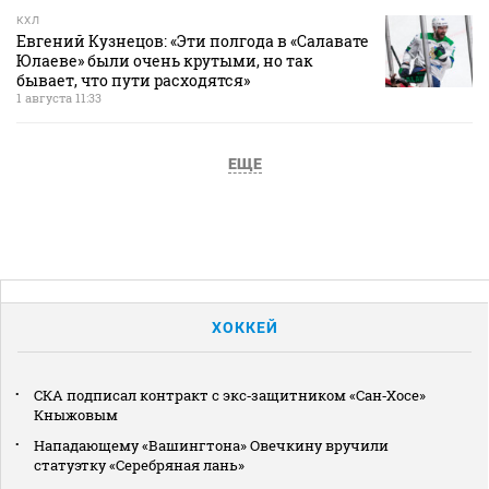
КХЛ
Евгений Кузнецов: «Эти полгода в «Салавате
Юлаеве» были очень крутыми, но так
бывает, что пути расходятся»
1 августа 11:33
ЕЩЕ
ХОККЕЙ
СКА подписал контракт с экс‑защитником «Сан‑Хосе»
Кныжовым
Нападающему «Вашингтона» Овечкину вручили
статуэтку «Серебряная лань»