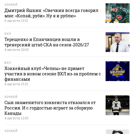
ХОККЕЙ
Дмитрий Яшкин: «Овечкин всегда говорил
мне: «Копай, руби». Ну я и рублю»
6 августа 13:51
КХЛ
Терещенко и Епанчинцев вошли в
тренерский штаб СКА на сезон‑2026/27
4 августа 20:03
ВХЛ
Хоккейный клуб «Челны» не примет
участия в новом сезоне ВХЛ из‑за проблем с
финансами
4 августа 15:31
ХОККЕЙ
Сын знаменитого хоккеиста отказался от
России. И с гордостью играет за сборную
Канады
4 августа 12:55
ХОККЕЙ