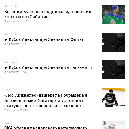
ХОККЕЙ
Евгений Кузнецов подписал однолетний
контракт с «Сибирью»
8 августа 13:24
ХОККЕЙ
Кубок Александра Овечкина. Финал
8 августа 13:05
ХОККЕЙ
Кубок Александра Овечкина. Гала-матч
8 августа 11:45
НХЛ
«Лос‑Анджелес» выведет из обращения
игровой номер Копитара и установит
статую в честь словенского хоккеиста
7 августа 20:36
КХЛ
СКА обменял канадского нападающего