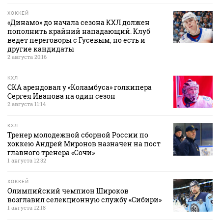
ХОККЕЙ
«Динамо» до начала сезона КХЛ должен
пополнить крайний нападающий. Клуб
ведет переговоры с Гусевым, но есть и
другие кандидаты
2 августа 20:16
КХЛ
СКА арендовал у «Коламбуса» голкипера
Сергея Иванова на один сезон
2 августа 11:14
КХЛ
Тренер молодежной сборной России по
хоккею Андрей Миронов назначен на пост
главного тренера «Сочи»
1 августа 12:32
ХОККЕЙ
Олимпийский чемпион Широков
возглавил селекционную службу «Сибири»
1 августа 12:18