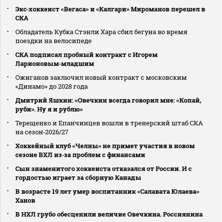
Экс‑хоккеист «Вегаса» и «Калгари» Мироманов перешел в
СКА
Обладатель Кубка Стэнли Хара сбил бегуна во время
поездки на велосипеде
СКА подписал пробный контракт с Игорем
Ларионовым‑младшим
Ожиганов заключил новый контракт с московским
«Динамо» до 2028 года
Дмитрий Яшкин: «Овечкин всегда говорил мне: «Копай,
руби». Ну я и рублю»
Терещенко и Епанчинцев вошли в тренерский штаб СКА
на сезон‑2026/27
Хоккейный клуб «Челны» не примет участия в новом
сезоне ВХЛ из‑за проблем с финансами
Сын знаменитого хоккеиста отказался от России. И с
гордостью играет за сборную Канады
В возрасте 19 лет умер воспитанник «Салавата Юлаева»
Ханов
В НХЛ грубо обесценили величие Овечкина. Россиянина